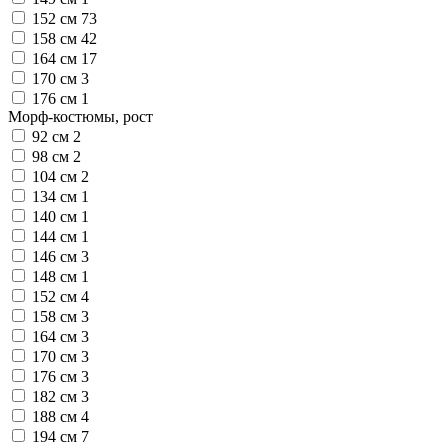
152 см
73
158 см
42
164 см
17
170 см
3
176 см
1
Морф-костюмы, рост
92 см
2
98 см
2
104 см
2
134 см
1
140 см
1
144 см
1
146 см
3
148 см
1
152 см
4
158 см
3
164 см
3
170 см
3
176 см
3
182 см
3
188 см
4
194 см
7