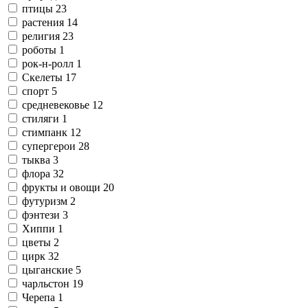
птицы
23
растения
14
религия
23
роботы
1
рок-н-ролл
1
Скелеты
17
спорт
5
средневековье
12
стиляги
1
стимпанк
12
супергерои
28
тыква
3
флора
32
фрукты и овощи
20
футуризм
2
фэнтези
3
Хиппи
1
цветы
2
цирк
32
цыганские
5
чарльстон
19
Черепа
1