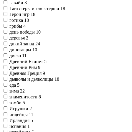
гавайи
3
Гангстеры и гангстерши
18
Герои игр
18
готика
18
грибы
4
день победы
10
деревья
2
дикий запад
24
динозавры
10
диско
11
Древний Египет
5
Древний Рим
9
Древняя Греция
9
дьяволы и дьяволицы
18
еда
5
зима
22
знаменитости
8
зомби
5
Игрушки
2
индейцы
11
Ирландия
5
испания
1