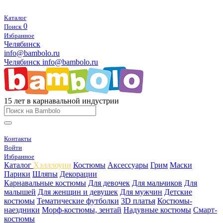
Каталог
0
Поиск
Избранное
Челябинск
info@bambolo.ru
Челябинск
info@bambolo.ru
15 лет в карнавальной индустрии
Контакты
Войти
Избранное
Каталог
Хэлллоуин
Костюмы
Аксессуары
Грим
Маски
Парики
Шляпы
Декорации
Карнавальные костюмы
Для девочек
Для мальчиков
Для
малышей
Для женщин и девушек
Для мужчин
Детские
костюмы
Тематические футболки
3D платья
Костюмы-
наездники
Морф-костюмы, зентай
Надувные костюмы
Смарт-
костюмы