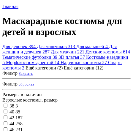
Главная
Маскарадные костюмы для
детей и взрослых
Для девочек
394
Для мальчиков
313
Для малышей
4
Для
женщин и девушек
287
Для мужчин
221
Детские костюмы
614
Тематические футболки
39
3D платья
37
Костюмы-наездники
5
Морф-костюмы, зентай
14
Надувные костюмы
27
Смарт-
костюмы
2
Ещё категории (2)
Ещё категории (12)
Фильтр
Закрыть
Фильтр
сбросить
Размеры в наличии
Взрослые костюмы, размер
38
3
40
85
42
187
44
258
46
231