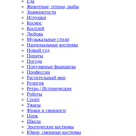
Еда
Животные, птицы, рыбы
Знаменитости
Игрушки
Космос
Косплей
Любовь
Музыкальные стили
Национальные костюмы
Новый год
Пираты
Погода
Популярные франшизы
Профессии
Растительный мир
Религия
Ретро / Исторические
Роботы
Спорт
Ужасы
Фраки и смокинги
Цирк
Школа
Эротические костюмы
Юмор, смешные костюмы