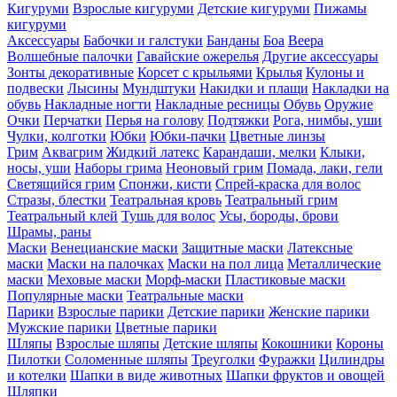
Кигуруми
Взрослые кигуруми
Детские кигуруми
Пижамы
кигуруми
Аксессуары
Бабочки и галстуки
Банданы
Боа
Веера
Волшебные палочки
Гавайские ожерелья
Другие аксессуары
Зонты декоративные
Корсет с крыльями
Крылья
Кулоны и
подвески
Лысины
Мундштуки
Накидки и плащи
Накладки на
обувь
Накладные ногти
Накладные ресницы
Обувь
Оружие
Очки
Перчатки
Перья на голову
Подтяжки
Рога, нимбы, уши
Чулки, колготки
Юбки
Юбки-пачки
Цветные линзы
Грим
Аквагрим
Жидкий латекс
Карандаши, мелки
Клыки,
носы, уши
Наборы грима
Неоновый грим
Помада, лаки, гели
Светящийся грим
Спонжи, кисти
Спрей-краска для волос
Стразы, блестки
Театральная кровь
Театральный грим
Театральный клей
Тушь для волос
Усы, бороды, брови
Шрамы, раны
Маски
Венецианские маски
Защитные маски
Латексные
маски
Маски на палочках
Маски на пол лица
Металлические
маски
Меховые маски
Морф-маски
Пластиковые маски
Популярные маски
Театральные маски
Парики
Взрослые парики
Детские парики
Женские парики
Мужские парики
Цветные парики
Шляпы
Взрослые шляпы
Детские шляпы
Кокошники
Короны
Пилотки
Соломенные шляпы
Треуголки
Фуражки
Цилиндры
и котелки
Шапки в виде животных
Шапки фруктов и овощей
Шляпки