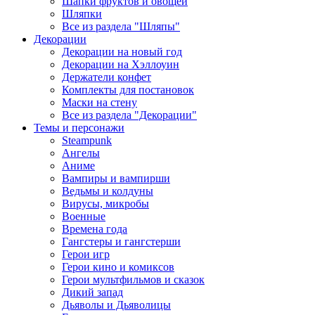
Шапки фруктов и овощей
Шляпки
Все из раздела "Шляпы"
Декорации
Декорации на новый год
Декорации на Хэллоуин
Держатели конфет
Комплекты для постановок
Маски на стену
Все из раздела "Декорации"
Темы и персонажи
Steampunk
Ангелы
Аниме
Вампиры и вампирши
Ведьмы и колдуны
Вирусы, микробы
Военные
Времена года
Гангстеры и гангстерши
Герои игр
Герои кино и комиксов
Герои мультфильмов и сказок
Дикий запад
Дьяволы и Дьяволицы