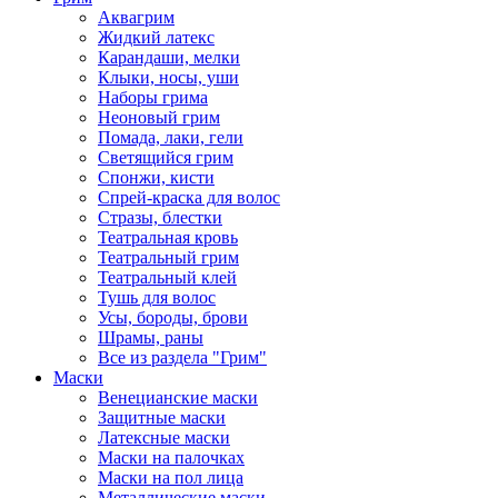
Аквагрим
Жидкий латекс
Карандаши, мелки
Клыки, носы, уши
Наборы грима
Неоновый грим
Помада, лаки, гели
Светящийся грим
Спонжи, кисти
Спрей-краска для волос
Стразы, блестки
Театральная кровь
Театральный грим
Театральный клей
Тушь для волос
Усы, бороды, брови
Шрамы, раны
Все из раздела "Грим"
Маски
Венецианские маски
Защитные маски
Латексные маски
Маски на палочках
Маски на пол лица
Металлические маски