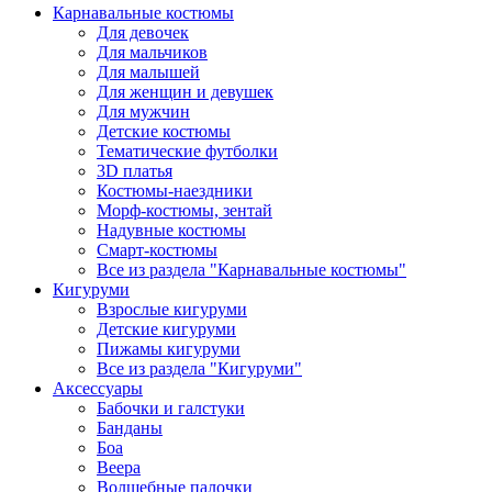
Карнавальные костюмы
Для девочек
Для мальчиков
Для малышей
Для женщин и девушек
Для мужчин
Детские костюмы
Тематические футболки
3D платья
Костюмы-наездники
Морф-костюмы, зентай
Надувные костюмы
Смарт-костюмы
Все из раздела "Карнавальные костюмы"
Кигуруми
Взрослые кигуруми
Детские кигуруми
Пижамы кигуруми
Все из раздела "Кигуруми"
Аксессуары
Бабочки и галстуки
Банданы
Боа
Веера
Волшебные палочки