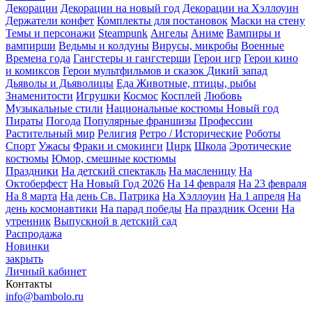
Декорации
Декорации на новый год
Декорации на Хэллоуин
Держатели конфет
Комплекты для постановок
Маски на стену
Темы и персонажи
Steampunk
Ангелы
Аниме
Вампиры и
вампирши
Ведьмы и колдуны
Вирусы, микробы
Военные
Времена года
Гангстеры и гангстерши
Герои игр
Герои кино
и комиксов
Герои мультфильмов и сказок
Дикий запад
Дьяволы и Дьяволицы
Еда
Животные, птицы, рыбы
Знаменитости
Игрушки
Космос
Косплей
Любовь
Музыкальные стили
Национальные костюмы
Новый год
Пираты
Погода
Популярные франшизы
Профессии
Растительный мир
Религия
Ретро / Исторические
Роботы
Спорт
Ужасы
Фраки и смокинги
Цирк
Школа
Эротические
костюмы
Юмор, смешные костюмы
Праздники
На детский спектакль
На масленицу
На
Октоберфест
На Новый Год 2026
На 14 февраля
На 23 февраля
На 8 марта
На день Св. Патрика
На Хэллоуин
На 1 апреля
На
день космонавтики
На парад победы
На праздник Осени
На
утренник
Выпускной в детский сад
Распродажа
Новинки
закрыть
Личный кабинет
Контакты
info@bambolo.ru