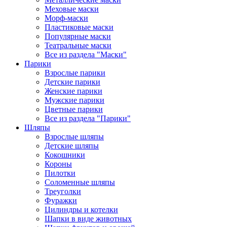
Меховые маски
Морф-маски
Пластиковые маски
Популярные маски
Театральные маски
Все из раздела "Маски"
Парики
Взрослые парики
Детские парики
Женские парики
Мужские парики
Цветные парики
Все из раздела "Парики"
Шляпы
Взрослые шляпы
Детские шляпы
Кокошники
Короны
Пилотки
Соломенные шляпы
Треуголки
Фуражки
Цилиндры и котелки
Шапки в виде животных