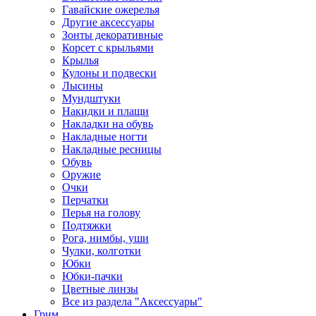
Гавайские ожерелья
Другие аксессуары
Зонты декоративные
Корсет с крыльями
Крылья
Кулоны и подвески
Лысины
Мундштуки
Накидки и плащи
Накладки на обувь
Накладные ногти
Накладные ресницы
Обувь
Оружие
Очки
Перчатки
Перья на голову
Подтяжки
Рога, нимбы, уши
Чулки, колготки
Юбки
Юбки-пачки
Цветные линзы
Все из раздела "Аксессуары"
Грим