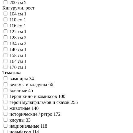
200 см
5
Кигуруми, рост
104 см
1
110 см
1
116 см
1
122 см
1
128 см
2
134 см
2
140 см
1
158 см
1
164 см
1
170 см
1
Тематика
вампиры
34
ведьмы и колдуны
66
военные
45
Герои кино и комиксов
100
герои мультфильмов и сказок
255
животные
140
исторические / ретро
172
клоуны
33
национальные
118
новый год
114