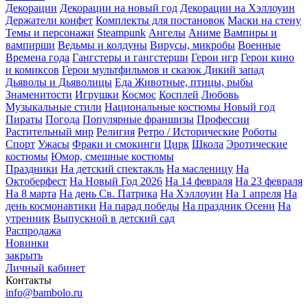
Декорации
Декорации на новый год
Декорации на Хэллоуин
Держатели конфет
Комплекты для постановок
Маски на стену
Темы и персонажи
Steampunk
Ангелы
Аниме
Вампиры и
вампирши
Ведьмы и колдуны
Вирусы, микробы
Военные
Времена года
Гангстеры и гангстерши
Герои игр
Герои кино
и комиксов
Герои мультфильмов и сказок
Дикий запад
Дьяволы и Дьяволицы
Еда
Животные, птицы, рыбы
Знаменитости
Игрушки
Космос
Косплей
Любовь
Музыкальные стили
Национальные костюмы
Новый год
Пираты
Погода
Популярные франшизы
Профессии
Растительный мир
Религия
Ретро / Исторические
Роботы
Спорт
Ужасы
Фраки и смокинги
Цирк
Школа
Эротические
костюмы
Юмор, смешные костюмы
Праздники
На детский спектакль
На масленицу
На
Октоберфест
На Новый Год 2026
На 14 февраля
На 23 февраля
На 8 марта
На день Св. Патрика
На Хэллоуин
На 1 апреля
На
день космонавтики
На парад победы
На праздник Осени
На
утренник
Выпускной в детский сад
Распродажа
Новинки
закрыть
Личный кабинет
Контакты
info@bambolo.ru