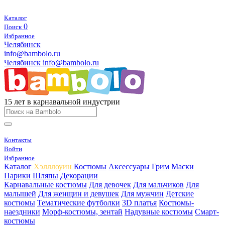
Каталог
0
Поиск
Избранное
Челябинск
info@bambolo.ru
Челябинск
info@bambolo.ru
15 лет в карнавальной индустрии
Контакты
Войти
Избранное
Каталог
Хэлллоуин
Костюмы
Аксессуары
Грим
Маски
Парики
Шляпы
Декорации
Карнавальные костюмы
Для девочек
Для мальчиков
Для
малышей
Для женщин и девушек
Для мужчин
Детские
костюмы
Тематические футболки
3D платья
Костюмы-
наездники
Морф-костюмы, зентай
Надувные костюмы
Смарт-
костюмы