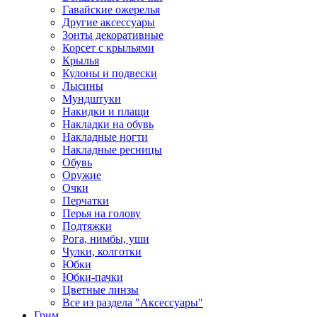
Гавайские ожерелья
Другие аксессуары
Зонты декоративные
Корсет с крыльями
Крылья
Кулоны и подвески
Лысины
Мундштуки
Накидки и плащи
Накладки на обувь
Накладные ногти
Накладные ресницы
Обувь
Оружие
Очки
Перчатки
Перья на голову
Подтяжки
Рога, нимбы, уши
Чулки, колготки
Юбки
Юбки-пачки
Цветные линзы
Все из раздела "Аксессуары"
Грим