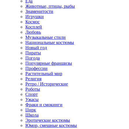
Еда
Животные, птицы, рыбы
Знаменитости
Игрушки
Космос
Косплей
Любовь
Музыкальные стили
Национальные костюмы
Новый год
Пираты
Погода
Популярные франшизы
Профессии
Растительный мир
Религия
Ретро / Исторические
Роботы
Спорт
Ужасы
Фраки и смокинги
Цирк
Школа
Эротические костюмы
Юмор, смешные костюмы