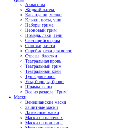
Аквагрим
Жидкий латекс
Карандаши, мелки
Клыки, носы, уши
Наборы грима
Неоновый грим
Помада, лаки, гели
Светящийся грим
Спонжи, кисти
Спрей-краска для волос
Стразы, блестки
Театральная кровь
Театральный грим
Театральный клей
Тушь для волос
Усы, бороды, брови
Шрамы, раны
Все из раздела "Грим"
Маски
Венецианские маски
Защитные маски
Латексные маски
Маски на палочках
Маски на пол лица
Металлические маски