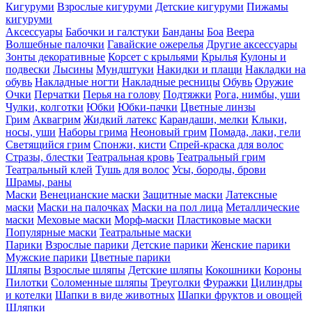
Кигуруми
Взрослые кигуруми
Детские кигуруми
Пижамы
кигуруми
Аксессуары
Бабочки и галстуки
Банданы
Боа
Веера
Волшебные палочки
Гавайские ожерелья
Другие аксессуары
Зонты декоративные
Корсет с крыльями
Крылья
Кулоны и
подвески
Лысины
Мундштуки
Накидки и плащи
Накладки на
обувь
Накладные ногти
Накладные ресницы
Обувь
Оружие
Очки
Перчатки
Перья на голову
Подтяжки
Рога, нимбы, уши
Чулки, колготки
Юбки
Юбки-пачки
Цветные линзы
Грим
Аквагрим
Жидкий латекс
Карандаши, мелки
Клыки,
носы, уши
Наборы грима
Неоновый грим
Помада, лаки, гели
Светящийся грим
Спонжи, кисти
Спрей-краска для волос
Стразы, блестки
Театральная кровь
Театральный грим
Театральный клей
Тушь для волос
Усы, бороды, брови
Шрамы, раны
Маски
Венецианские маски
Защитные маски
Латексные
маски
Маски на палочках
Маски на пол лица
Металлические
маски
Меховые маски
Морф-маски
Пластиковые маски
Популярные маски
Театральные маски
Парики
Взрослые парики
Детские парики
Женские парики
Мужские парики
Цветные парики
Шляпы
Взрослые шляпы
Детские шляпы
Кокошники
Короны
Пилотки
Соломенные шляпы
Треуголки
Фуражки
Цилиндры
и котелки
Шапки в виде животных
Шапки фруктов и овощей
Шляпки