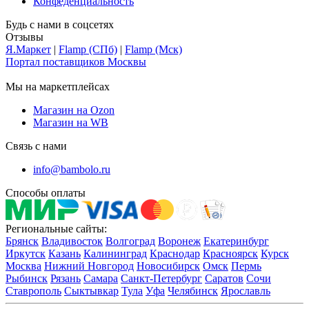
Конфеденциальность
Будь с нами в соцсетях
Отзывы
Я.Маркет
|
Flamp (СПб)
|
Flamp (Мск)
Портал поставщиков Москвы
Мы на маркетплейсах
Магазин на Ozon
Магазин на WB
Связь с нами
info@bambolo.ru
Способы оплаты
Региональные сайты:
Брянск
Владивосток
Волгоград
Воронеж
Екатеринбург
Иркутск
Казань
Калининград
Краснодар
Красноярск
Курск
Москва
Нижний Новгород
Новосибирск
Омск
Пермь
Рыбинск
Рязань
Самара
Санкт-Петербург
Саратов
Сочи
Ставрополь
Сыктывкар
Тула
Уфа
Челябинск
Ярославль