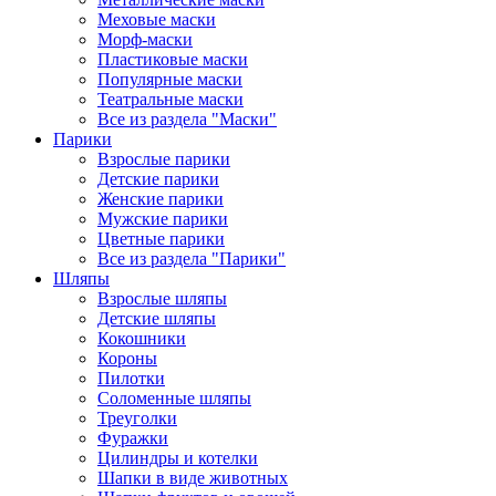
Меховые маски
Морф-маски
Пластиковые маски
Популярные маски
Театральные маски
Все из раздела "Маски"
Парики
Взрослые парики
Детские парики
Женские парики
Мужские парики
Цветные парики
Все из раздела "Парики"
Шляпы
Взрослые шляпы
Детские шляпы
Кокошники
Короны
Пилотки
Соломенные шляпы
Треуголки
Фуражки
Цилиндры и котелки
Шапки в виде животных