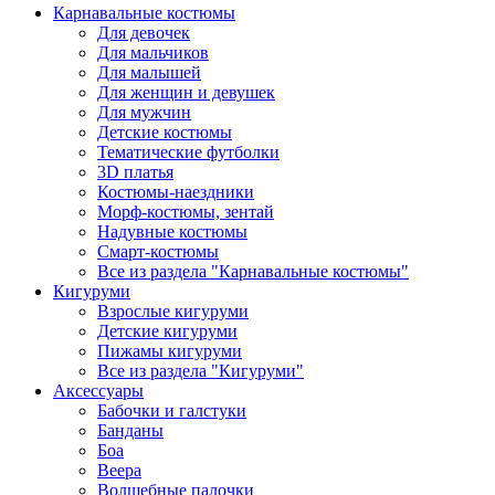
Карнавальные костюмы
Для девочек
Для мальчиков
Для малышей
Для женщин и девушек
Для мужчин
Детские костюмы
Тематические футболки
3D платья
Костюмы-наездники
Морф-костюмы, зентай
Надувные костюмы
Смарт-костюмы
Все из раздела "Карнавальные костюмы"
Кигуруми
Взрослые кигуруми
Детские кигуруми
Пижамы кигуруми
Все из раздела "Кигуруми"
Аксессуары
Бабочки и галстуки
Банданы
Боа
Веера
Волшебные палочки