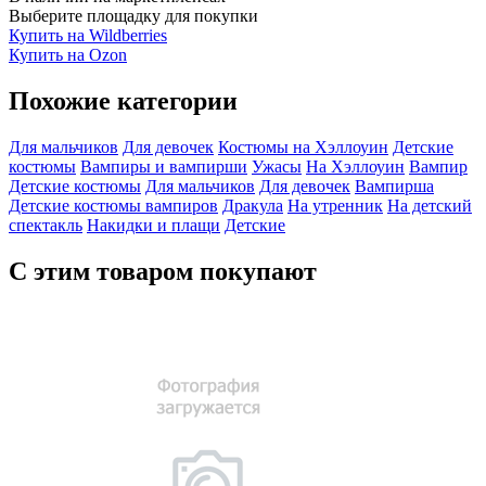
Выберите площадку для покупки
Купить на Wildberries
Купить на Ozon
Похожие категории
Для мальчиков
Для девочек
Костюмы на Хэллоуин
Детские
костюмы
Вампиры и вампирши
Ужасы
На Хэллоуин
Вампир
Детские костюмы
Для мальчиков
Для девочек
Вампирша
Детские костюмы вампиров
Дракула
На утренник
На детский
спектакль
Накидки и плащи
Детские
С этим товаром покупают