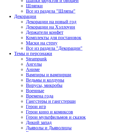
Шапки фруктов и овощей
Шляпки
Все из раздела "Шляпы"
Декорации
Декорации на новый год
Декорации на Хэллоуин
Держатели конфет
Комплекты для постановок
Маски на стену
Все из раздела "Декорации"
Темы и персонажи
Steampunk
Ангелы
Аниме
Вампиры и вампирши
Ведьмы и колдуны
Вирусы, микробы
Военные
Времена года
Гангстеры и гангстерши
Герои игр
Герои кино и комиксов
Герои мультфильмов и сказок
Дикий запад
Дьяволы и Дьяволицы