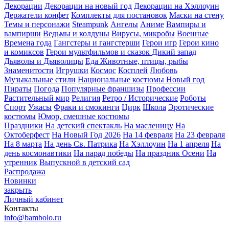
Декорации
Декорации на новый год
Декорации на Хэллоуин
Держатели конфет
Комплекты для постановок
Маски на стену
Темы и персонажи
Steampunk
Ангелы
Аниме
Вампиры и
вампирши
Ведьмы и колдуны
Вирусы, микробы
Военные
Времена года
Гангстеры и гангстерши
Герои игр
Герои кино
и комиксов
Герои мультфильмов и сказок
Дикий запад
Дьяволы и Дьяволицы
Еда
Животные, птицы, рыбы
Знаменитости
Игрушки
Космос
Косплей
Любовь
Музыкальные стили
Национальные костюмы
Новый год
Пираты
Погода
Популярные франшизы
Профессии
Растительный мир
Религия
Ретро / Исторические
Роботы
Спорт
Ужасы
Фраки и смокинги
Цирк
Школа
Эротические
костюмы
Юмор, смешные костюмы
Праздники
На детский спектакль
На масленицу
На
Октоберфест
На Новый Год 2026
На 14 февраля
На 23 февраля
На 8 марта
На день Св. Патрика
На Хэллоуин
На 1 апреля
На
день космонавтики
На парад победы
На праздник Осени
На
утренник
Выпускной в детский сад
Распродажа
Новинки
закрыть
Личный кабинет
Контакты
info@bambolo.ru