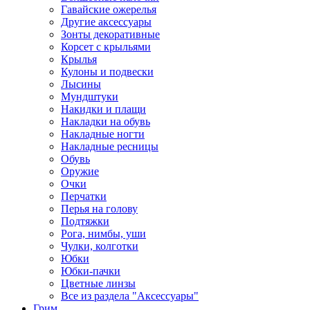
Гавайские ожерелья
Другие аксессуары
Зонты декоративные
Корсет с крыльями
Крылья
Кулоны и подвески
Лысины
Мундштуки
Накидки и плащи
Накладки на обувь
Накладные ногти
Накладные ресницы
Обувь
Оружие
Очки
Перчатки
Перья на голову
Подтяжки
Рога, нимбы, уши
Чулки, колготки
Юбки
Юбки-пачки
Цветные линзы
Все из раздела "Аксессуары"
Грим