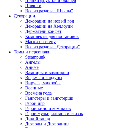
Шапки фруктов и овощей
Шляпки
Все из раздела "Шляпы"
Декорации
Декорации на новый год
Декорации на Хэллоуин
Держатели конфет
Комплекты для постановок
Маски на стену
Все из раздела "Декорации"
Темы и персонажи
Steampunk
Ангелы
Аниме
Вампиры и вампирши
Ведьмы и колдуны
Вирусы, микробы
Военные
Времена года
Гангстеры и гангстерши
Герои игр
Герои кино и комиксов
Герои мультфильмов и сказок
Дикий запад
Дьяволы и Дьяволицы