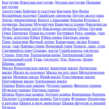
Кигуруми
Взрослые кигуруми
Детские кигуруми
Пижамы
кигуруми
Аксессуары
Бабочки и галстуки
Банданы
Боа
Веера
Волшебные палочки
Гавайские ожерелья
Другие аксессуары
Зонты декоративные
Корсет с крыльями
Крылья
Кулоны и
подвески
Лысины
Мундштуки
Накидки и плащи
Накладки на
обувь
Накладные ногти
Накладные ресницы
Обувь
Оружие
Очки
Перчатки
Перья на голову
Подтяжки
Рога, нимбы, уши
Чулки, колготки
Юбки
Юбки-пачки
Цветные линзы
Грим
Аквагрим
Жидкий латекс
Карандаши, мелки
Клыки,
носы, уши
Наборы грима
Неоновый грим
Помада, лаки, гели
Светящийся грим
Спонжи, кисти
Спрей-краска для волос
Стразы, блестки
Театральная кровь
Театральный грим
Театральный клей
Тушь для волос
Усы, бороды, брови
Шрамы, раны
Маски
Венецианские маски
Защитные маски
Латексные
маски
Маски на палочках
Маски на пол лица
Металлические
маски
Меховые маски
Морф-маски
Пластиковые маски
Популярные маски
Театральные маски
Парики
Взрослые парики
Детские парики
Женские парики
Мужские парики
Цветные парики
Шляпы
Взрослые шляпы
Детские шляпы
Кокошники
Короны
Пилотки
Соломенные шляпы
Треуголки
Фуражки
Цилиндры
и котелки
Шапки в виде животных
Шапки фруктов и овощей
Шляпки