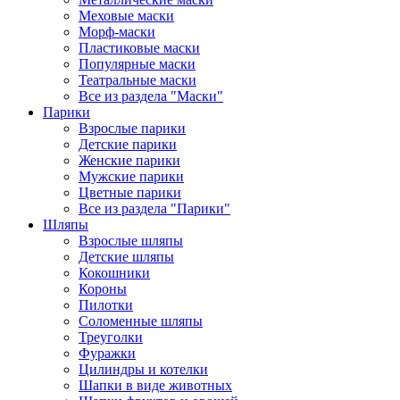
Меховые маски
Морф-маски
Пластиковые маски
Популярные маски
Театральные маски
Все из раздела "Маски"
Парики
Взрослые парики
Детские парики
Женские парики
Мужские парики
Цветные парики
Все из раздела "Парики"
Шляпы
Взрослые шляпы
Детские шляпы
Кокошники
Короны
Пилотки
Соломенные шляпы
Треуголки
Фуражки
Цилиндры и котелки
Шапки в виде животных