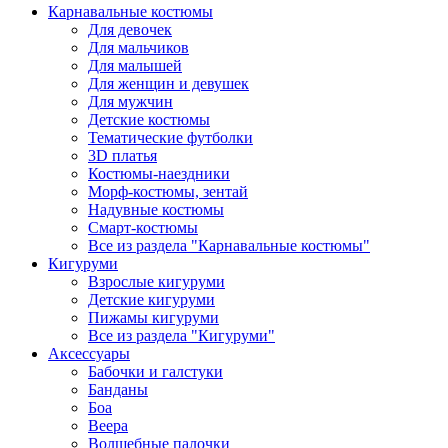
Карнавальные костюмы
Для девочек
Для мальчиков
Для малышей
Для женщин и девушек
Для мужчин
Детские костюмы
Тематические футболки
3D платья
Костюмы-наездники
Морф-костюмы, зентай
Надувные костюмы
Смарт-костюмы
Все из раздела "Карнавальные костюмы"
Кигуруми
Взрослые кигуруми
Детские кигуруми
Пижамы кигуруми
Все из раздела "Кигуруми"
Аксессуары
Бабочки и галстуки
Банданы
Боа
Веера
Волшебные палочки