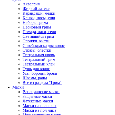
Аквагрим
Жидкий латекс
Карандаши, мелки
Клыки, носы, уши
Наборы грима
Неоновый грим
Помада, лаки, гели
Светящийся грим
Спонжи, кисти
Спрей-краска для волос
Стразы, блестки
Театральная кровь
Театральный грим
Театральный клей
Тушь для волос
Усы, бороды, брови
Шрамы, раны
Все из раздела "Грим"
Маски
Венецианские маски
Защитные маски
Латексные маски
Маски на палочках
Маски на пол лица
Металлические маски