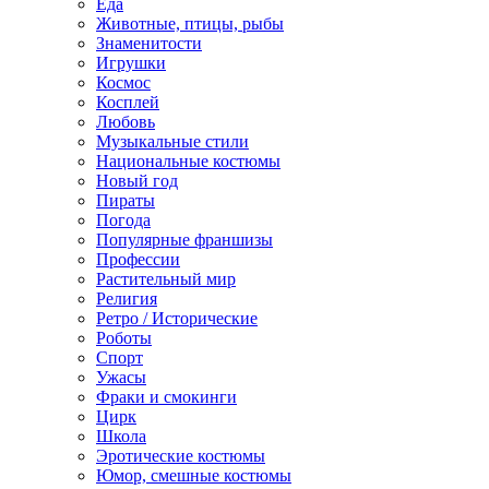
Еда
Животные, птицы, рыбы
Знаменитости
Игрушки
Космос
Косплей
Любовь
Музыкальные стили
Национальные костюмы
Новый год
Пираты
Погода
Популярные франшизы
Профессии
Растительный мир
Религия
Ретро / Исторические
Роботы
Спорт
Ужасы
Фраки и смокинги
Цирк
Школа
Эротические костюмы
Юмор, смешные костюмы