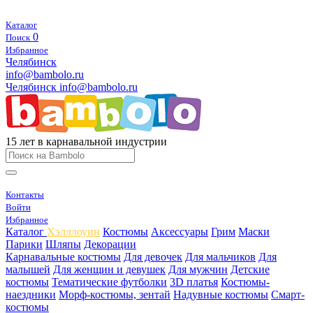
Каталог
0
Поиск
Избранное
Челябинск
info@bambolo.ru
Челябинск
info@bambolo.ru
15 лет в карнавальной индустрии
Контакты
Войти
Избранное
Каталог
Хэлллоуин
Костюмы
Аксессуары
Грим
Маски
Парики
Шляпы
Декорации
Карнавальные костюмы
Для девочек
Для мальчиков
Для
малышей
Для женщин и девушек
Для мужчин
Детские
костюмы
Тематические футболки
3D платья
Костюмы-
наездники
Морф-костюмы, зентай
Надувные костюмы
Смарт-
костюмы