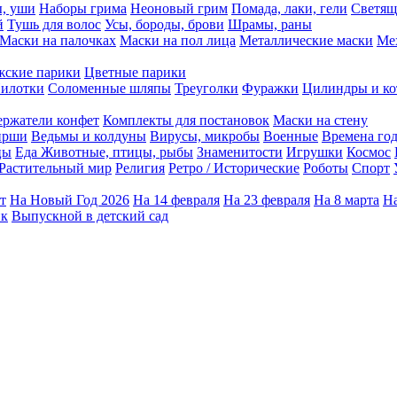
ы, уши
Наборы грима
Неоновый грим
Помада, лаки, гели
Светящ
й
Тушь для волос
Усы, бороды, брови
Шрамы, раны
Маски на палочках
Маски на пол лица
Металлические маски
Ме
ские парики
Цветные парики
илотки
Соломенные шляпы
Треуголки
Фуражки
Цилиндры и ко
ержатели конфет
Комплекты для постановок
Маски на стену
ирши
Ведьмы и колдуны
Вирусы, микробы
Военные
Времена го
цы
Еда
Животные, птицы, рыбы
Знаменитости
Игрушки
Космос
Растительный мир
Религия
Ретро / Исторические
Роботы
Спорт
т
На Новый Год 2026
На 14 февраля
На 23 февраля
На 8 марта
На
ик
Выпускной в детский сад