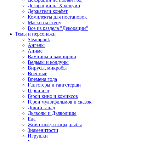
Декорации на Хэллоуин
Держатели конфет
Комплекты для постановок
Маски на стену
Все из раздела "Декорации"
Темы и персонажи
Steampunk
Ангелы
Аниме
Вампиры и вампирши
Ведьмы и колдуны
Вирусы, микробы
Военные
Времена года
Гангстеры и гангстерши
Герои игр
Герои кино и комиксов
Герои мультфильмов и сказок
Дикий запад
Дьяволы и Дьяволицы
Еда
Животные, птицы, рыбы
Знаменитости
Игрушки