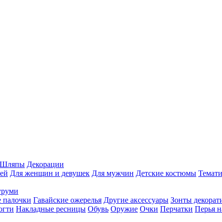
Шляпы
Декорации
ей
Для женщин и девушек
Для мужчин
Детские костюмы
Темати
уруми
 палочки
Гавайские ожерелья
Другие аксессуары
Зонты декорат
огти
Накладные ресницы
Обувь
Оружие
Очки
Перчатки
Перья н