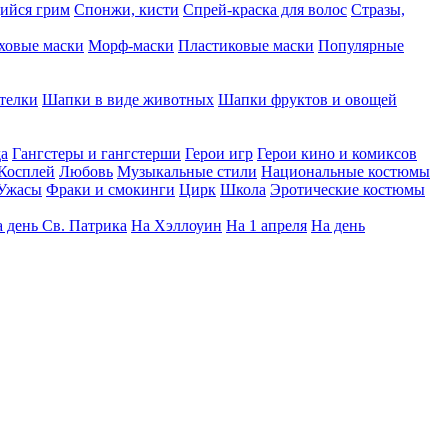
ийся грим
Спонжи, кисти
Спрей-краска для волос
Стразы,
ховые маски
Морф-маски
Пластиковые маски
Популярные
телки
Шапки в виде животных
Шапки фруктов и овощей
да
Гангстеры и гангстерши
Герои игр
Герои кино и комиксов
Косплей
Любовь
Музыкальные стили
Национальные костюмы
Ужасы
Фраки и смокинги
Цирк
Школа
Эротические костюмы
 день Св. Патрика
На Хэллоуин
На 1 апреля
На день