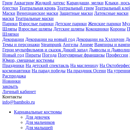
Грим
Аквагрим
Жидкий латекс
Карандаши, мелки
Клыки, нос
блестки
Театральная кровь
Театральный грим
Театральный кле
Маски
Венецианские маски
Защитные маски
Латексные маски
маски
Театральные маски
Парики
Взрослые парики
Детские парики
Женские парики
Муж
Шляпы
Взрослые шляпы
Детские шляпы
Кокошники
Короны
П
Шляпки
Декорации
Декорации на новый год
Декорации на Хэллоуин
Д
Темы и персонажи
Steampunk
Ангелы
Аниме
Вампиры и вамп
Герои мультфильмов и сказок
Дикий запад
Дьяволы и Дьяволи
Новый год
Пираты
Погода
Популярные франшизы
Профессии
Юмор, смешные костюмы
Праздники
На детский спектакль
На масленицу
На Октоберфес
космонавтики
На парад победы
На праздник Осени
На утренн
Распродажа
Новинки
закрыть
Личный кабинет
Контакты
info@bambolo.ru
Карнавальные костюмы
Для девочек
Для мальчиков
Для малышей