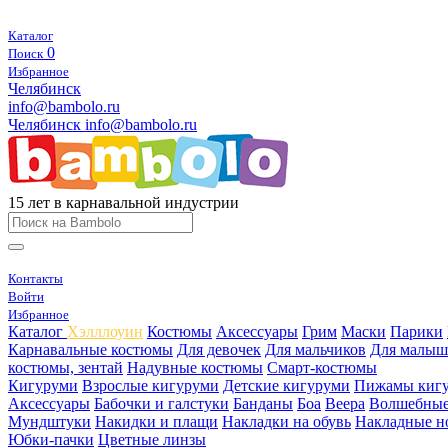
Каталог
0
Поиск
Избранное
Челябинск
info@bambolo.ru
Челябинск
info@bambolo.ru
15 лет в карнавальной индустрии
Контакты
Войти
Избранное
Каталог
Хэлллоуин
Костюмы
Аксессуары
Грим
Маски
Парики
Карнавальные костюмы
Для девочек
Для мальчиков
Для малыш
костюмы, зентай
Надувные костюмы
Смарт-костюмы
Кигуруми
Взрослые кигуруми
Детские кигуруми
Пижамы киг
Аксессуары
Бабочки и галстуки
Банданы
Боа
Веера
Волшебные
Мундштуки
Накидки и плащи
Накладки на обувь
Накладные н
Юбки-пачки
Цветные линзы