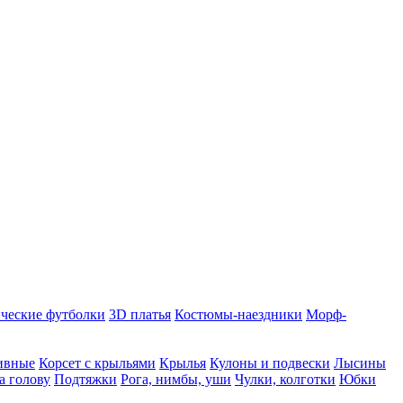
ческие футболки
3D платья
Костюмы-наездники
Морф-
ивные
Корсет с крыльями
Крылья
Кулоны и подвески
Лысины
а голову
Подтяжки
Рога, нимбы, уши
Чулки, колготки
Юбки