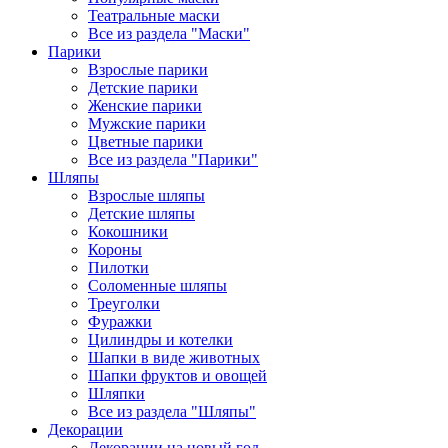
Театральные маски
Все из раздела "Маски"
Парики
Взрослые парики
Детские парики
Женские парики
Мужские парики
Цветные парики
Все из раздела "Парики"
Шляпы
Взрослые шляпы
Детские шляпы
Кокошники
Короны
Пилотки
Соломенные шляпы
Треуголки
Фуражки
Цилиндры и котелки
Шапки в виде животных
Шапки фруктов и овощей
Шляпки
Все из раздела "Шляпы"
Декорации
Декорации на новый год