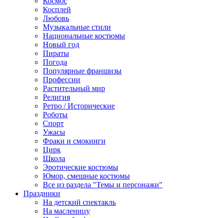
Космос
Косплей
Любовь
Музыкальные стили
Национальные костюмы
Новый год
Пираты
Погода
Популярные франшизы
Профессии
Растительный мир
Религия
Ретро / Исторические
Роботы
Спорт
Ужасы
Фраки и смокинги
Цирк
Школа
Эротические костюмы
Юмор, смешные костюмы
Все из раздела "Темы и персонажи"
Праздники
На детский спектакль
На масленицу