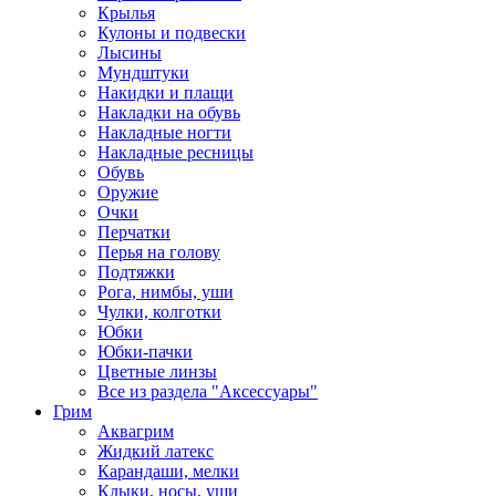
Крылья
Кулоны и подвески
Лысины
Мундштуки
Накидки и плащи
Накладки на обувь
Накладные ногти
Накладные ресницы
Обувь
Оружие
Очки
Перчатки
Перья на голову
Подтяжки
Рога, нимбы, уши
Чулки, колготки
Юбки
Юбки-пачки
Цветные линзы
Все из раздела "Аксессуары"
Грим
Аквагрим
Жидкий латекс
Карандаши, мелки
Клыки, носы, уши