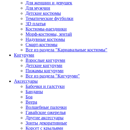
Для женщин и девушек
Для мужчин
Детские костюмы
Тематические футболки
3D платья
Костюмы-наездники
Морф-костюмы, зентай
Надувные костюмы
Смарт-костюмы
Все из раздела "Карнавальные костюмы"
Кигуруми
Взрослые кигуруми
Детские кигуруми
Пижамы кигуруми
Все из раздела "Кигуруми"
Аксессуары
Бабочки и галстуки
Банданы
Боа
Веера
Волшебные палочки
Гавайские ожерелья
Другие аксессуары
Зонты декоративные
Корсет с крыльями