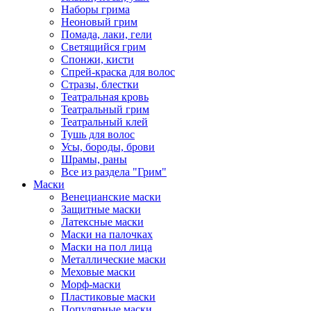
Наборы грима
Неоновый грим
Помада, лаки, гели
Светящийся грим
Спонжи, кисти
Спрей-краска для волос
Стразы, блестки
Театральная кровь
Театральный грим
Театральный клей
Тушь для волос
Усы, бороды, брови
Шрамы, раны
Все из раздела "Грим"
Маски
Венецианские маски
Защитные маски
Латексные маски
Маски на палочках
Маски на пол лица
Металлические маски
Меховые маски
Морф-маски
Пластиковые маски
Популярные маски