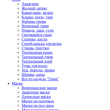
Аквагрим
Жидкий латекс
Карандаши, мелки
Клыки, носы, уши
Наборы грима
Неоновый грим
Помада, лаки, гели
Светящийся грим
Спонжи, кисти
Спрей-краска для волос
Стразы, блестки
Театральная кровь
Театральный грим
Театральный клей
Тушь для волос
Усы, бороды, брови
Шрамы, раны
Все из раздела "Грим"
Маски
Венецианские маски
Защитные маски
Латексные маски
Маски на палочках
Маски на пол лица
Металлические маски