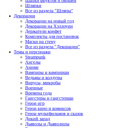
Шапки фруктов и овощей
Шляпки
Все из раздела "Шляпы"
Декорации
Декорации на новый год
Декорации на Хэллоуин
Держатели конфет
Комплекты для постановок
Маски на стену
Все из раздела "Декорации"
Темы и персонажи
Steampunk
Ангелы
Аниме
Вампиры и вампирши
Ведьмы и колдуны
Вирусы, микробы
Военные
Времена года
Гангстеры и гангстерши
Герои игр
Герои кино и комиксов
Герои мультфильмов и сказок
Дикий запад
Дьяволы и Дьяволицы