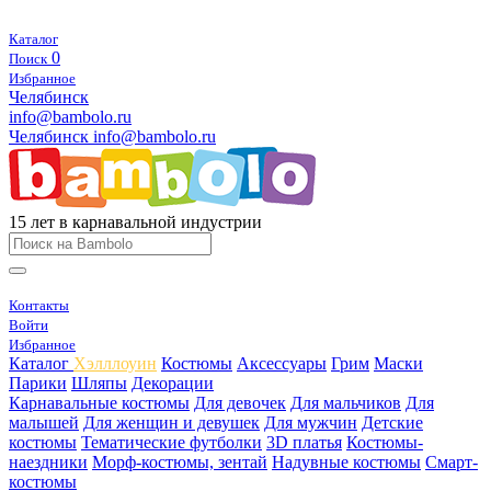
Каталог
0
Поиск
Избранное
Челябинск
info@bambolo.ru
Челябинск
info@bambolo.ru
15 лет в карнавальной индустрии
Контакты
Войти
Избранное
Каталог
Хэлллоуин
Костюмы
Аксессуары
Грим
Маски
Парики
Шляпы
Декорации
Карнавальные костюмы
Для девочек
Для мальчиков
Для
малышей
Для женщин и девушек
Для мужчин
Детские
костюмы
Тематические футболки
3D платья
Костюмы-
наездники
Морф-костюмы, зентай
Надувные костюмы
Смарт-
костюмы