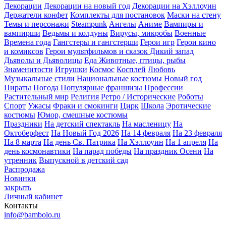
Декорации
Декорации на новый год
Декорации на Хэллоуин
Держатели конфет
Комплекты для постановок
Маски на стену
Темы и персонажи
Steampunk
Ангелы
Аниме
Вампиры и
вампирши
Ведьмы и колдуны
Вирусы, микробы
Военные
Времена года
Гангстеры и гангстерши
Герои игр
Герои кино
и комиксов
Герои мультфильмов и сказок
Дикий запад
Дьяволы и Дьяволицы
Еда
Животные, птицы, рыбы
Знаменитости
Игрушки
Космос
Косплей
Любовь
Музыкальные стили
Национальные костюмы
Новый год
Пираты
Погода
Популярные франшизы
Профессии
Растительный мир
Религия
Ретро / Исторические
Роботы
Спорт
Ужасы
Фраки и смокинги
Цирк
Школа
Эротические
костюмы
Юмор, смешные костюмы
Праздники
На детский спектакль
На масленицу
На
Октоберфест
На Новый Год 2026
На 14 февраля
На 23 февраля
На 8 марта
На день Св. Патрика
На Хэллоуин
На 1 апреля
На
день космонавтики
На парад победы
На праздник Осени
На
утренник
Выпускной в детский сад
Распродажа
Новинки
закрыть
Личный кабинет
Контакты
info@bambolo.ru