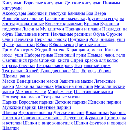
Кигуруми
Взрослые кигуруми
Детские кигуруми
Пижамы
кигуруми
Аксессуары
Бабочки и галстуки
Банданы
Боа
Веера
Волшебные палочки
Гавайские ожерелья
Другие аксессуары
Зонты декоративные
Корсет с крыльями
Крылья
Кулоны и
подвески
Лысины
Мундштуки
Накидки и плащи
Накладки на
обувь
Накладные ногти
Накладные ресницы
Обувь
Оружие
Очки
Перчатки
Перья на голову
Подтяжки
Рога, нимбы, уши
Чулки, колготки
Юбки
Юбки-пачки
Цветные линзы
Грим
Аквагрим
Жидкий латекс
Карандаши, мелки
Клыки,
носы, уши
Наборы грима
Неоновый грим
Помада, лаки, гели
Светящийся грим
Спонжи, кисти
Спрей-краска для волос
Стразы, блестки
Театральная кровь
Театральный грим
Театральный клей
Тушь для волос
Усы, бороды, брови
Шрамы, раны
Маски
Венецианские маски
Защитные маски
Латексные
маски
Маски на палочках
Маски на пол лица
Металлические
маски
Меховые маски
Морф-маски
Пластиковые маски
Популярные маски
Театральные маски
Парики
Взрослые парики
Детские парики
Женские парики
Мужские парики
Цветные парики
Шляпы
Взрослые шляпы
Детские шляпы
Кокошники
Короны
Пилотки
Соломенные шляпы
Треуголки
Фуражки
Цилиндры
и котелки
Шапки в виде животных
Шапки фруктов и овощей
Шляпки