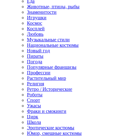
Еда
Животные, птицы, рыбы
Знаменитости
Игрушки
Космос
Косплей
Любовь
Музыкальные стили
Национальные костюмы
Новый год
Пираты
Погода
Популярные франшизы
Профессии
Растительный мир
Религия
Ретро / Исторические
Роботы
Спорт
Ужасы
Фраки и смокинги
Цирк
Школа
Эротические костюмы
Юмор, смешные костюмы