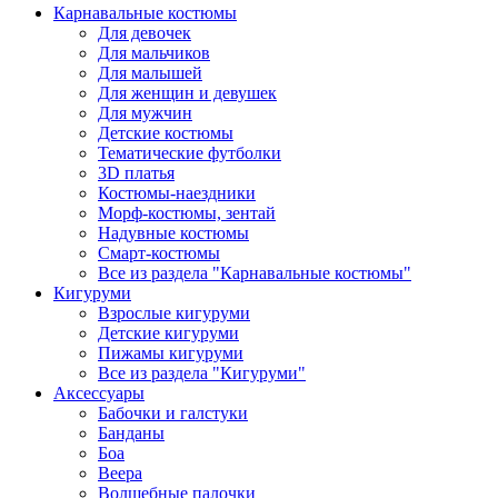
Карнавальные костюмы
Для девочек
Для мальчиков
Для малышей
Для женщин и девушек
Для мужчин
Детские костюмы
Тематические футболки
3D платья
Костюмы-наездники
Морф-костюмы, зентай
Надувные костюмы
Смарт-костюмы
Все из раздела "Карнавальные костюмы"
Кигуруми
Взрослые кигуруми
Детские кигуруми
Пижамы кигуруми
Все из раздела "Кигуруми"
Аксессуары
Бабочки и галстуки
Банданы
Боа
Веера
Волшебные палочки