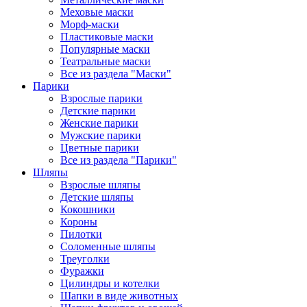
Меховые маски
Морф-маски
Пластиковые маски
Популярные маски
Театральные маски
Все из раздела "Маски"
Парики
Взрослые парики
Детские парики
Женские парики
Мужские парики
Цветные парики
Все из раздела "Парики"
Шляпы
Взрослые шляпы
Детские шляпы
Кокошники
Короны
Пилотки
Соломенные шляпы
Треуголки
Фуражки
Цилиндры и котелки
Шапки в виде животных