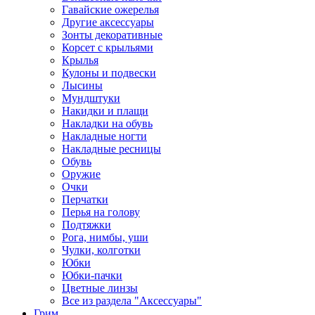
Гавайские ожерелья
Другие аксессуары
Зонты декоративные
Корсет с крыльями
Крылья
Кулоны и подвески
Лысины
Мундштуки
Накидки и плащи
Накладки на обувь
Накладные ногти
Накладные ресницы
Обувь
Оружие
Очки
Перчатки
Перья на голову
Подтяжки
Рога, нимбы, уши
Чулки, колготки
Юбки
Юбки-пачки
Цветные линзы
Все из раздела "Аксессуары"
Грим