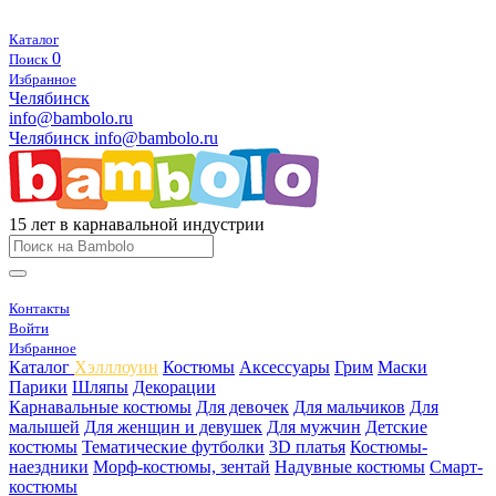
Каталог
0
Поиск
Избранное
Челябинск
info@bambolo.ru
Челябинск
info@bambolo.ru
15 лет в карнавальной индустрии
Контакты
Войти
Избранное
Каталог
Хэлллоуин
Костюмы
Аксессуары
Грим
Маски
Парики
Шляпы
Декорации
Карнавальные костюмы
Для девочек
Для мальчиков
Для
малышей
Для женщин и девушек
Для мужчин
Детские
костюмы
Тематические футболки
3D платья
Костюмы-
наездники
Морф-костюмы, зентай
Надувные костюмы
Смарт-
костюмы