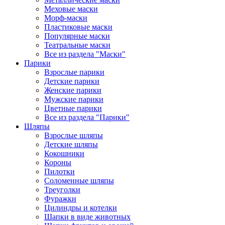
Меховые маски
Морф-маски
Пластиковые маски
Популярные маски
Театральные маски
Все из раздела "Маски"
Парики
Взрослые парики
Детские парики
Женские парики
Мужские парики
Цветные парики
Все из раздела "Парики"
Шляпы
Взрослые шляпы
Детские шляпы
Кокошники
Короны
Пилотки
Соломенные шляпы
Треуголки
Фуражки
Цилиндры и котелки
Шапки в виде животных