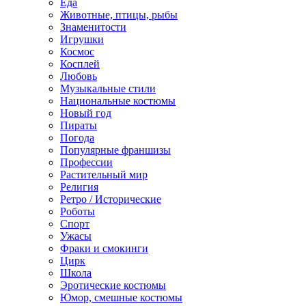
Еда
Животные, птицы, рыбы
Знаменитости
Игрушки
Космос
Косплей
Любовь
Музыкальные стили
Национальные костюмы
Новый год
Пираты
Погода
Популярные франшизы
Профессии
Растительный мир
Религия
Ретро / Исторические
Роботы
Спорт
Ужасы
Фраки и смокинги
Цирк
Школа
Эротические костюмы
Юмор, смешные костюмы