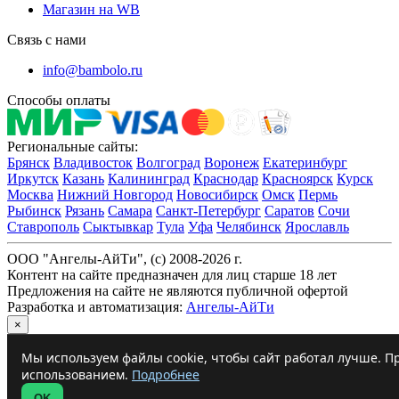
Магазин на WB
Связь с нами
info@bambolo.ru
Способы оплаты
Региональные сайты:
Брянск
Владивосток
Волгоград
Воронеж
Екатеринбург
Иркутск
Казань
Калининград
Краснодар
Красноярск
Курск
Москва
Нижний Новгород
Новосибирск
Омск
Пермь
Рыбинск
Рязань
Самара
Санкт-Петербург
Саратов
Сочи
Ставрополь
Сыктывкар
Тула
Уфа
Челябинск
Ярославль
ООО "Ангелы-АйТи", (c) 2008-2026 г.
Контент на сайте предназначен для лиц старше 18 лет
Предложения на сайте не являются публичной офертой
Разработка и автоматизация:
Ангелы-АйТи
×
Мы используем файлы cookie, чтобы сайт работал лучше. Пр
использованием.
Подробнее
OK