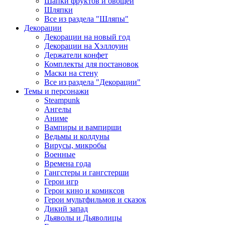
Шапки фруктов и овощей
Шляпки
Все из раздела "Шляпы"
Декорации
Декорации на новый год
Декорации на Хэллоуин
Держатели конфет
Комплекты для постановок
Маски на стену
Все из раздела "Декорации"
Темы и персонажи
Steampunk
Ангелы
Аниме
Вампиры и вампирши
Ведьмы и колдуны
Вирусы, микробы
Военные
Времена года
Гангстеры и гангстерши
Герои игр
Герои кино и комиксов
Герои мультфильмов и сказок
Дикий запад
Дьяволы и Дьяволицы