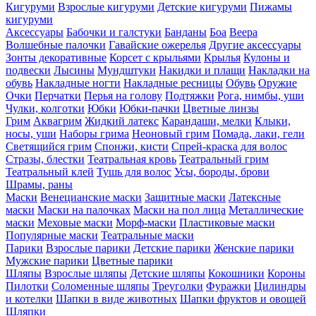
Кигуруми
Взрослые кигуруми
Детские кигуруми
Пижамы
кигуруми
Аксессуары
Бабочки и галстуки
Банданы
Боа
Веера
Волшебные палочки
Гавайские ожерелья
Другие аксессуары
Зонты декоративные
Корсет с крыльями
Крылья
Кулоны и
подвески
Лысины
Мундштуки
Накидки и плащи
Накладки на
обувь
Накладные ногти
Накладные ресницы
Обувь
Оружие
Очки
Перчатки
Перья на голову
Подтяжки
Рога, нимбы, уши
Чулки, колготки
Юбки
Юбки-пачки
Цветные линзы
Грим
Аквагрим
Жидкий латекс
Карандаши, мелки
Клыки,
носы, уши
Наборы грима
Неоновый грим
Помада, лаки, гели
Светящийся грим
Спонжи, кисти
Спрей-краска для волос
Стразы, блестки
Театральная кровь
Театральный грим
Театральный клей
Тушь для волос
Усы, бороды, брови
Шрамы, раны
Маски
Венецианские маски
Защитные маски
Латексные
маски
Маски на палочках
Маски на пол лица
Металлические
маски
Меховые маски
Морф-маски
Пластиковые маски
Популярные маски
Театральные маски
Парики
Взрослые парики
Детские парики
Женские парики
Мужские парики
Цветные парики
Шляпы
Взрослые шляпы
Детские шляпы
Кокошники
Короны
Пилотки
Соломенные шляпы
Треуголки
Фуражки
Цилиндры
и котелки
Шапки в виде животных
Шапки фруктов и овощей
Шляпки