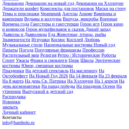
Декорации
Декорации на новый год
Декорации на Хэллоуин
Держатели конфет
Комплекты для постановок
Маски на стену
Темы и персонажи
Steampunk
Ангелы
Аниме
Вампиры и
вампирши
Ведьмы и колдуны
Вирусы, микробы
Военные
Времена года
Гангстеры и гангстерши
Герои игр
Герои кино
и комиксов
Герои мультфильмов и сказок
Дикий запад
Дьяволы и Дьяволицы
Еда
Животные, птицы, рыбы
Знаменитости
Игрушки
Космос
Косплей
Любовь
Музыкальные стили
Национальные костюмы
Новый год
Пираты
Погода
Популярные франшизы
Профессии
Растительный мир
Религия
Ретро / Исторические
Роботы
Спорт
Ужасы
Фраки и смокинги
Цирк
Школа
Эротические
костюмы
Юмор, смешные костюмы
Праздники
На детский спектакль
На масленицу
На
Октоберфест
На Новый Год 2026
На 14 февраля
На 23 февраля
На 8 марта
На день Св. Патрика
На Хэллоуин
На 1 апреля
На
день космонавтики
На парад победы
На праздник Осени
На
утренник
Выпускной в детский сад
Распродажа
Новинки
закрыть
Личный кабинет
Контакты
info@bambolo.ru