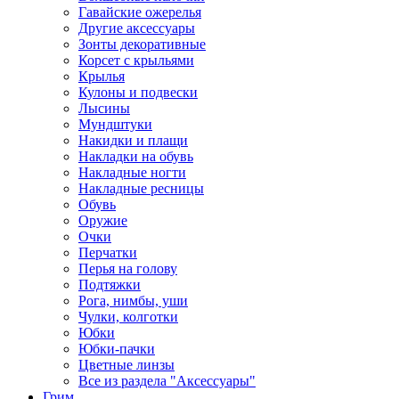
Гавайские ожерелья
Другие аксессуары
Зонты декоративные
Корсет с крыльями
Крылья
Кулоны и подвески
Лысины
Мундштуки
Накидки и плащи
Накладки на обувь
Накладные ногти
Накладные ресницы
Обувь
Оружие
Очки
Перчатки
Перья на голову
Подтяжки
Рога, нимбы, уши
Чулки, колготки
Юбки
Юбки-пачки
Цветные линзы
Все из раздела "Аксессуары"
Грим