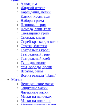
Аквагрим
Жидкий латекс
Карандаши, мелки
Клыки, носы, уши
Наборы грима
Неоновый грим
Помада, лаки, гели
Светящийся грим
Спонжи, кисти
Спрей-краска для волос
Стразы, блестки
Театральная кровь
Театральный грим
Театральный клей
Тушь для волос
Усы, бороды, брови
Шрамы, раны
Все из раздела "Грим"
Маски
Венецианские маски
Защитные маски
Латексные маски
Маски на палочках
Маски на пол лица
Металлические маски