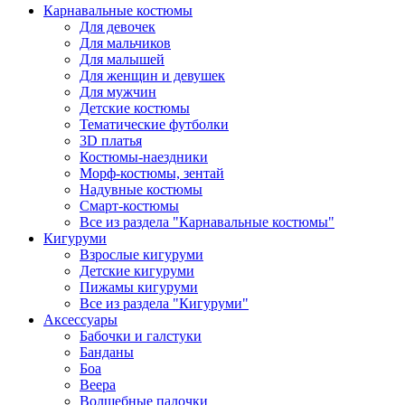
Карнавальные костюмы
Для девочек
Для мальчиков
Для малышей
Для женщин и девушек
Для мужчин
Детские костюмы
Тематические футболки
3D платья
Костюмы-наездники
Морф-костюмы, зентай
Надувные костюмы
Смарт-костюмы
Все из раздела "Карнавальные костюмы"
Кигуруми
Взрослые кигуруми
Детские кигуруми
Пижамы кигуруми
Все из раздела "Кигуруми"
Аксессуары
Бабочки и галстуки
Банданы
Боа
Веера
Волшебные палочки