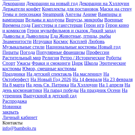
Декорации
Декорации на новый год
Декорации на Хэллоуин
Держатели конфет
Комплекты для постановок
Маски на стену
Темы и персонажи
Steampunk
Ангелы
Аниме
Вампиры и
вампирши
Ведьмы и колдуны
Вирусы, микробы
Военные
Времена года
Гангстеры и гангстерши
Герои игр
Герои кино
и комиксов
Герои мультфильмов и сказок
Дикий запад
Дьяволы и Дьяволицы
Еда
Животные, птицы, рыбы
Знаменитости
Игрушки
Космос
Косплей
Любовь
Музыкальные стили
Национальные костюмы
Новый год
Пираты
Погода
Популярные франшизы
Профессии
Растительный мир
Религия
Ретро / Исторические
Роботы
Спорт
Ужасы
Фраки и смокинги
Цирк
Школа
Эротические
костюмы
Юмор, смешные костюмы
Праздники
На детский спектакль
На масленицу
На
Октоберфест
На Новый Год 2026
На 14 февраля
На 23 февраля
На 8 марта
На день Св. Патрика
На Хэллоуин
На 1 апреля
На
день космонавтики
На парад победы
На праздник Осени
На
утренник
Выпускной в детский сад
Распродажа
Новинки
закрыть
Личный кабинет
Контакты
info@bambolo.ru