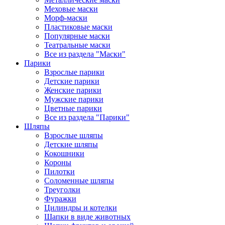
Меховые маски
Морф-маски
Пластиковые маски
Популярные маски
Театральные маски
Все из раздела "Маски"
Парики
Взрослые парики
Детские парики
Женские парики
Мужские парики
Цветные парики
Все из раздела "Парики"
Шляпы
Взрослые шляпы
Детские шляпы
Кокошники
Короны
Пилотки
Соломенные шляпы
Треуголки
Фуражки
Цилиндры и котелки
Шапки в виде животных