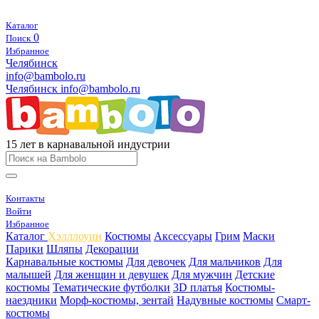
Каталог
0
Поиск
Избранное
Челябинск
info@bambolo.ru
Челябинск
info@bambolo.ru
15 лет в карнавальной индустрии
Контакты
Войти
Избранное
Каталог
Хэлллоуин
Костюмы
Аксессуары
Грим
Маски
Парики
Шляпы
Декорации
Карнавальные костюмы
Для девочек
Для мальчиков
Для
малышей
Для женщин и девушек
Для мужчин
Детские
костюмы
Тематические футболки
3D платья
Костюмы-
наездники
Морф-костюмы, зентай
Надувные костюмы
Смарт-
костюмы