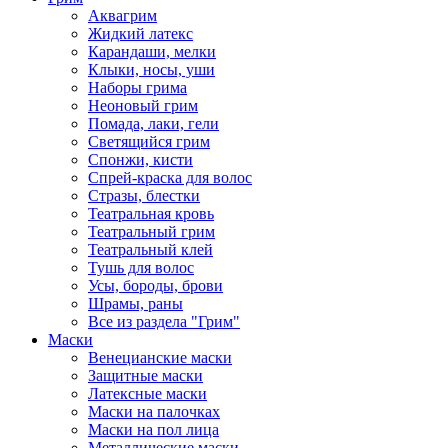
Аквагрим
Жидкий латекс
Карандаши, мелки
Клыки, носы, уши
Наборы грима
Неоновый грим
Помада, лаки, гели
Светящийся грим
Спонжи, кисти
Спрей-краска для волос
Стразы, блестки
Театральная кровь
Театральный грим
Театральный клей
Тушь для волос
Усы, бороды, брови
Шрамы, раны
Все из раздела "Грим"
Маски
Венецианские маски
Защитные маски
Латексные маски
Маски на палочках
Маски на пол лица
Металлические маски