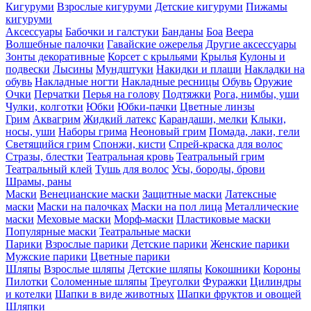
Кигуруми
Взрослые кигуруми
Детские кигуруми
Пижамы
кигуруми
Аксессуары
Бабочки и галстуки
Банданы
Боа
Веера
Волшебные палочки
Гавайские ожерелья
Другие аксессуары
Зонты декоративные
Корсет с крыльями
Крылья
Кулоны и
подвески
Лысины
Мундштуки
Накидки и плащи
Накладки на
обувь
Накладные ногти
Накладные ресницы
Обувь
Оружие
Очки
Перчатки
Перья на голову
Подтяжки
Рога, нимбы, уши
Чулки, колготки
Юбки
Юбки-пачки
Цветные линзы
Грим
Аквагрим
Жидкий латекс
Карандаши, мелки
Клыки,
носы, уши
Наборы грима
Неоновый грим
Помада, лаки, гели
Светящийся грим
Спонжи, кисти
Спрей-краска для волос
Стразы, блестки
Театральная кровь
Театральный грим
Театральный клей
Тушь для волос
Усы, бороды, брови
Шрамы, раны
Маски
Венецианские маски
Защитные маски
Латексные
маски
Маски на палочках
Маски на пол лица
Металлические
маски
Меховые маски
Морф-маски
Пластиковые маски
Популярные маски
Театральные маски
Парики
Взрослые парики
Детские парики
Женские парики
Мужские парики
Цветные парики
Шляпы
Взрослые шляпы
Детские шляпы
Кокошники
Короны
Пилотки
Соломенные шляпы
Треуголки
Фуражки
Цилиндры
и котелки
Шапки в виде животных
Шапки фруктов и овощей
Шляпки