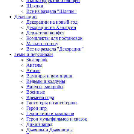
Шапки фруктов и овощей
Шляпки
Все из раздела "Шляпы"
Декорации
Декорации на новый год
Декорации на Хэллоуин
Держатели конфет
Комплекты для постановок
Маски на стену
Все из раздела "Декорации"
Темы и персонажи
Steampunk
Ангелы
Аниме
Вампиры и вампирши
Ведьмы и колдуны
Вирусы, микробы
Военные
Времена года
Гангстеры и гангстерши
Герои игр
Герои кино и комиксов
Герои мультфильмов и сказок
Дикий запад
Дьяволы и Дьяволицы