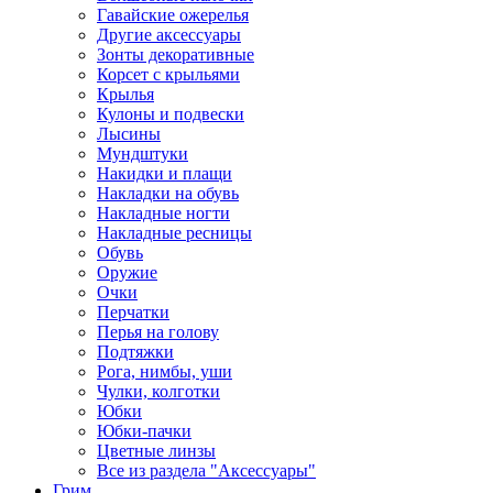
Гавайские ожерелья
Другие аксессуары
Зонты декоративные
Корсет с крыльями
Крылья
Кулоны и подвески
Лысины
Мундштуки
Накидки и плащи
Накладки на обувь
Накладные ногти
Накладные ресницы
Обувь
Оружие
Очки
Перчатки
Перья на голову
Подтяжки
Рога, нимбы, уши
Чулки, колготки
Юбки
Юбки-пачки
Цветные линзы
Все из раздела "Аксессуары"
Грим