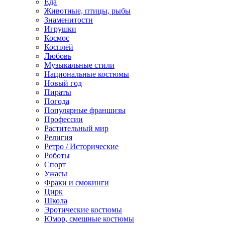
Еда
Животные, птицы, рыбы
Знаменитости
Игрушки
Космос
Косплей
Любовь
Музыкальные стили
Национальные костюмы
Новый год
Пираты
Погода
Популярные франшизы
Профессии
Растительный мир
Религия
Ретро / Исторические
Роботы
Спорт
Ужасы
Фраки и смокинги
Цирк
Школа
Эротические костюмы
Юмор, смешные костюмы