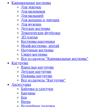
Карнавальные костюмы
Для девочек
Для мальчиков
Для малышей
Для женщин и девушек
Для мужчин
Детские костюмы
Тематические футболки
3D платья
Костюмы-наездники
Морф-костюмы, зентай
Надувные костюмы
Смарт-костюмы
Все из раздела "Карнавальные костюмы"
Кигуруми
Взрослые кигуруми
Детские кигуруми
Пижамы кигуруми
Все из раздела "Кигуруми"
Аксессуары
Бабочки и галстуки
Банданы
Боа
Веера
Волшебные палочки