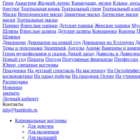
Грим
Аквагрим
Жидкий латекс
Карандаши, мелки
Клыки, нос
блестки
Театральная кровь
Театральный грим
Театральный кле
Маски
Венецианские маски
Защитные маски
Латексные маски
маски
Театральные маски
Парики
Взрослые парики
Детские парики
Женские парики
Муж
Шляпы
Взрослые шляпы
Детские шляпы
Кокошники
Короны
П
Шляпки
Декорации
Декорации на новый год
Декорации на Хэллоуин
Д
Темы и персонажи
Steampunk
Ангелы
Аниме
Вампиры и вамп
Герои мультфильмов и сказок
Дикий запад
Дьяволы и Дьяволи
Новый год
Пираты
Погода
Популярные франшизы
Профессии
Юмор, смешные костюмы
Праздники
На детский спектакль
На масленицу
На Октоберфес
космонавтики
На парад победы
На праздник Осени
На утренн
Распродажа
Новинки
закрыть
Личный кабинет
Контакты
info@bambolo.ru
Карнавальные костюмы
Для девочек
Для мальчиков
Для малышей