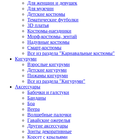
Для женщин и девушек
Для мужчин
Детские костюмы
Тематические футболки
3D платья
Костюмы-наездники
Морф-костюмы, зентай
Надувные костюмы
Смарт-костюмы
Все из раздела "Карнавальные костюмы"
Кигуруми
Взрослые кигуруми
Детские кигуруми
Пижамы кигуруми
Все из раздела "Кигуруми"
Аксессуары
Бабочки и галстуки
Банданы
Боа
Веера
Волшебные палочки
Гавайские ожерелья
Другие аксессуары
Зонты декоративные
Корсет с крыльями