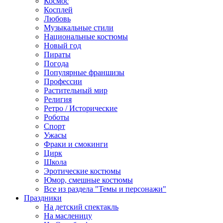
Космос
Косплей
Любовь
Музыкальные стили
Национальные костюмы
Новый год
Пираты
Погода
Популярные франшизы
Профессии
Растительный мир
Религия
Ретро / Исторические
Роботы
Спорт
Ужасы
Фраки и смокинги
Цирк
Школа
Эротические костюмы
Юмор, смешные костюмы
Все из раздела "Темы и персонажи"
Праздники
На детский спектакль
На масленицу