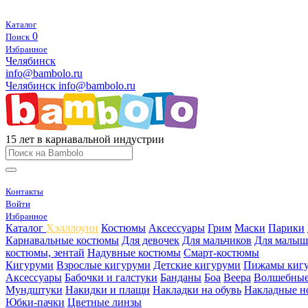
Каталог
0
Поиск
Избранное
Челябинск
info@bambolo.ru
Челябинск
info@bambolo.ru
15 лет в карнавальной индустрии
Контакты
Войти
Избранное
Каталог
Хэлллоуин
Костюмы
Аксессуары
Грим
Маски
Парики
Карнавальные костюмы
Для девочек
Для мальчиков
Для малыш
костюмы, зентай
Надувные костюмы
Смарт-костюмы
Кигуруми
Взрослые кигуруми
Детские кигуруми
Пижамы киг
Аксессуары
Бабочки и галстуки
Банданы
Боа
Веера
Волшебные
Мундштуки
Накидки и плащи
Накладки на обувь
Накладные н
Юбки-пачки
Цветные линзы