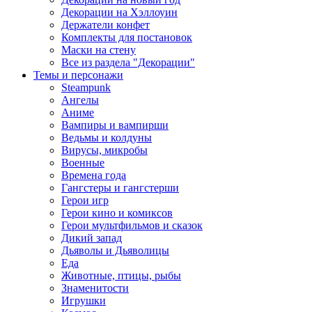
Декорации на Хэллоуин
Держатели конфет
Комплекты для постановок
Маски на стену
Все из раздела "Декорации"
Темы и персонажи
Steampunk
Ангелы
Аниме
Вампиры и вампирши
Ведьмы и колдуны
Вирусы, микробы
Военные
Времена года
Гангстеры и гангстерши
Герои игр
Герои кино и комиксов
Герои мультфильмов и сказок
Дикий запад
Дьяволы и Дьяволицы
Еда
Животные, птицы, рыбы
Знаменитости
Игрушки