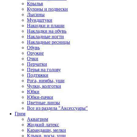
Крылья
Кулоны и подвески
Лысины
Мундштуки
Накидки и плащи
Накладки на обувь
Накладные ногти
Накладные ресницы
Обувь
Оружие
Очки
Перчатки
Перья на голову
Подтяжки
Рога, нимбы, уши
Чулки, колготки
Юбки
Юбки-пачки
Цветные линзы
Все из раздела "Аксессуары"
Грим
Аквагрим
Жидкий латекс
Карандаши, мелки
Клыки, носы, уши