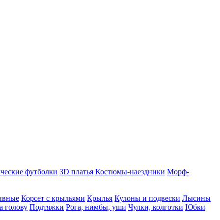
ческие футболки
3D платья
Костюмы-наездники
Морф-
ивные
Корсет с крыльями
Крылья
Кулоны и подвески
Лысины
а голову
Подтяжки
Рога, нимбы, уши
Чулки, колготки
Юбки