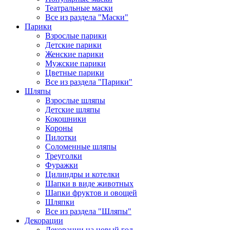
Театральные маски
Все из раздела "Маски"
Парики
Взрослые парики
Детские парики
Женские парики
Мужские парики
Цветные парики
Все из раздела "Парики"
Шляпы
Взрослые шляпы
Детские шляпы
Кокошники
Короны
Пилотки
Соломенные шляпы
Треуголки
Фуражки
Цилиндры и котелки
Шапки в виде животных
Шапки фруктов и овощей
Шляпки
Все из раздела "Шляпы"
Декорации
Декорации на новый год