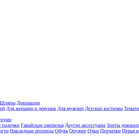
Шляпы
Декорации
ей
Для женщин и девушек
Для мужчин
Детские костюмы
Темати
уруми
 палочки
Гавайские ожерелья
Другие аксессуары
Зонты декорат
огти
Накладные ресницы
Обувь
Оружие
Очки
Перчатки
Перья н