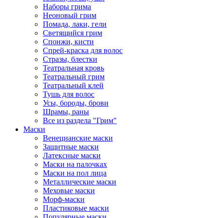
Наборы грима
Неоновый грим
Помада, лаки, гели
Светящийся грим
Спонжи, кисти
Спрей-краска для волос
Стразы, блестки
Театральная кровь
Театральный грим
Театральный клей
Тушь для волос
Усы, бороды, брови
Шрамы, раны
Все из раздела "Грим"
Маски
Венецианские маски
Защитные маски
Латексные маски
Маски на палочках
Маски на пол лица
Металлические маски
Меховые маски
Морф-маски
Пластиковые маски
Популярные маски