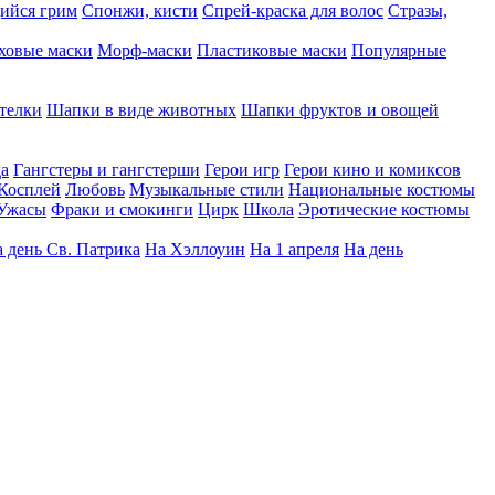
ийся грим
Спонжи, кисти
Спрей-краска для волос
Стразы,
ховые маски
Морф-маски
Пластиковые маски
Популярные
телки
Шапки в виде животных
Шапки фруктов и овощей
да
Гангстеры и гангстерши
Герои игр
Герои кино и комиксов
Косплей
Любовь
Музыкальные стили
Национальные костюмы
Ужасы
Фраки и смокинги
Цирк
Школа
Эротические костюмы
 день Св. Патрика
На Хэллоуин
На 1 апреля
На день