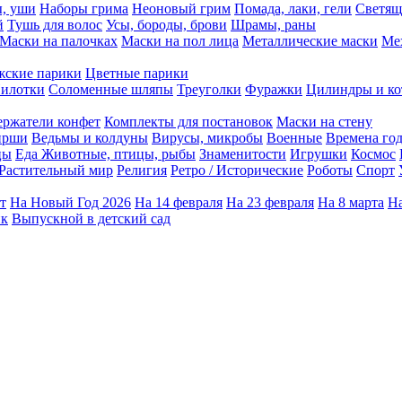
ы, уши
Наборы грима
Неоновый грим
Помада, лаки, гели
Светящ
й
Тушь для волос
Усы, бороды, брови
Шрамы, раны
Маски на палочках
Маски на пол лица
Металлические маски
Ме
ские парики
Цветные парики
илотки
Соломенные шляпы
Треуголки
Фуражки
Цилиндры и ко
ержатели конфет
Комплекты для постановок
Маски на стену
ирши
Ведьмы и колдуны
Вирусы, микробы
Военные
Времена го
цы
Еда
Животные, птицы, рыбы
Знаменитости
Игрушки
Космос
Растительный мир
Религия
Ретро / Исторические
Роботы
Спорт
т
На Новый Год 2026
На 14 февраля
На 23 февраля
На 8 марта
На
ик
Выпускной в детский сад