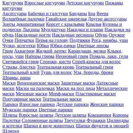
Кигуруми
Взрослые кигуруми
Детские кигуруми
Пижамы
кигуруми
Аксессуары
Бабочки и галстуки
Банданы
Боа
Веера
Волшебные палочки
Гавайские ожерелья
Другие аксессуары
Зонты декоративные
Корсет с крыльями
Крылья
Кулоны и
подвески
Лысины
Мундштуки
Накидки и плащи
Накладки на
обувь
Накладные ногти
Накладные ресницы
Обувь
Оружие
Очки
Перчатки
Перья на голову
Подтяжки
Рога, нимбы, уши
Чулки, колготки
Юбки
Юбки-пачки
Цветные линзы
Грим
Аквагрим
Жидкий латекс
Карандаши, мелки
Клыки,
носы, уши
Наборы грима
Неоновый грим
Помада, лаки, гели
Светящийся грим
Спонжи, кисти
Спрей-краска для волос
Стразы, блестки
Театральная кровь
Театральный грим
Театральный клей
Тушь для волос
Усы, бороды, брови
Шрамы, раны
Маски
Венецианские маски
Защитные маски
Латексные
маски
Маски на палочках
Маски на пол лица
Металлические
маски
Меховые маски
Морф-маски
Пластиковые маски
Популярные маски
Театральные маски
Парики
Взрослые парики
Детские парики
Женские парики
Мужские парики
Цветные парики
Шляпы
Взрослые шляпы
Детские шляпы
Кокошники
Короны
Пилотки
Соломенные шляпы
Треуголки
Фуражки
Цилиндры
и котелки
Шапки в виде животных
Шапки фруктов и овощей
Шляпки