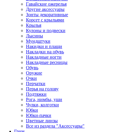
Гавайские ожерелья
Другие аксессуары
Зонты декоративные
Корсет с крыльями
Крылья
Кулоны и подвески
Лысины
Мундштуки
Накидки и плащи
Накладки на обувь
Накладные ногти
Накладные ресницы
Обувь
Оружие
Очки
Перчатки
Перья на голову
Подтяжки
Рога, нимбы, уши
Чулки, колготки
Юбки
Юбки-пачки
Цветные линзы
Все из раздела "Аксессуары"
Грим