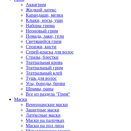
Аквагрим
Жидкий латекс
Карандаши, мелки
Клыки, носы, уши
Наборы грима
Неоновый грим
Помада, лаки, гели
Светящийся грим
Спонжи, кисти
Спрей-краска для волос
Стразы, блестки
Театральная кровь
Театральный грим
Театральный клей
Тушь для волос
Усы, бороды, брови
Шрамы, раны
Все из раздела "Грим"
Маски
Венецианские маски
Защитные маски
Латексные маски
Маски на палочках
Маски на пол лица
Металлические маски