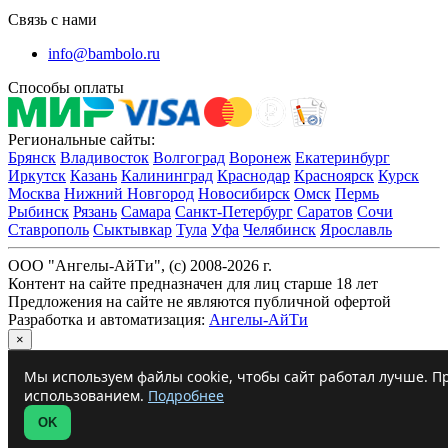
Связь с нами
info@bambolo.ru
Способы оплаты
Региональные сайты:
Брянск
Владивосток
Волгоград
Воронеж
Екатеринбург
Иркутск
Казань
Калининград
Краснодар
Красноярск
Курск
Москва
Нижний Новгород
Новосибирск
Омск
Пермь
Рыбинск
Рязань
Самара
Санкт-Петербург
Саратов
Сочи
Ставрополь
Сыктывкар
Тула
Уфа
Челябинск
Ярославль
ООО "Ангелы-АйТи", (c) 2008-2026 г.
Контент на сайте предназначен для лиц старше 18 лет
Предложения на сайте не являются публичной офертой
Разработка и автоматизация:
Ангелы-АйТи
×
Мы используем файлы cookie, чтобы сайт работал лучше. Пр
использованием.
Подробнее
OK