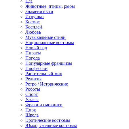
Еда
Животные, птицы, рыбы
Знаменитости
Игрушки
Космос
Косплей
Любовь
Музыкальные стили
Национальные костюмы
Новый год
Пираты
Погода
Популярные франшизы
Профессии
Растительный мир
Религия
Ретро / Исторические
Роботы
Спорт
Ужасы
Фраки и смокинги
Цирк
Школа
Эротические костюмы
Юмор, смешные костюмы