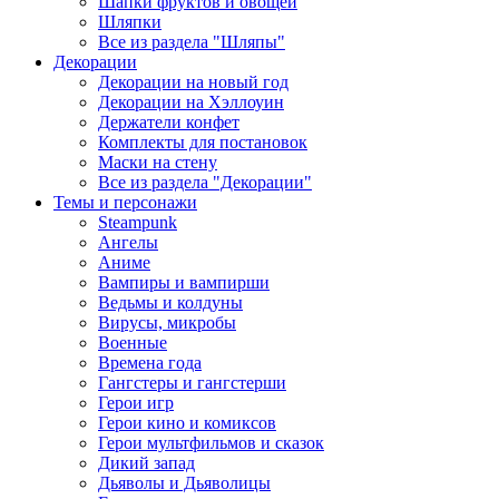
Шапки фруктов и овощей
Шляпки
Все из раздела "Шляпы"
Декорации
Декорации на новый год
Декорации на Хэллоуин
Держатели конфет
Комплекты для постановок
Маски на стену
Все из раздела "Декорации"
Темы и персонажи
Steampunk
Ангелы
Аниме
Вампиры и вампирши
Ведьмы и колдуны
Вирусы, микробы
Военные
Времена года
Гангстеры и гангстерши
Герои игр
Герои кино и комиксов
Герои мультфильмов и сказок
Дикий запад
Дьяволы и Дьяволицы