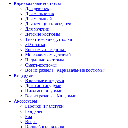
Карнавальные костюмы
Для девочек
Для мальчиков
Для малышей
Для женщин и девушек
Для мужчин
Детские костюмы
Тематические футболки
3D платья
Костюмы-наездники
Морф-костюмы, зентай
Надувные костюмы
Смарт-костюмы
Все из раздела "Карнавальные костюмы"
Кигуруми
Взрослые кигуруми
Детские кигуруми
Пижамы кигуруми
Все из раздела "Кигуруми"
Аксессуары
Бабочки и галстуки
Банданы
Боа
Веера
Волшебные палочки