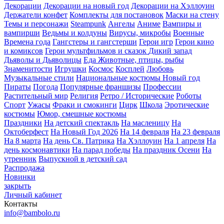
Декорации
Декорации на новый год
Декорации на Хэллоуин
Держатели конфет
Комплекты для постановок
Маски на стену
Темы и персонажи
Steampunk
Ангелы
Аниме
Вампиры и
вампирши
Ведьмы и колдуны
Вирусы, микробы
Военные
Времена года
Гангстеры и гангстерши
Герои игр
Герои кино
и комиксов
Герои мультфильмов и сказок
Дикий запад
Дьяволы и Дьяволицы
Еда
Животные, птицы, рыбы
Знаменитости
Игрушки
Космос
Косплей
Любовь
Музыкальные стили
Национальные костюмы
Новый год
Пираты
Погода
Популярные франшизы
Профессии
Растительный мир
Религия
Ретро / Исторические
Роботы
Спорт
Ужасы
Фраки и смокинги
Цирк
Школа
Эротические
костюмы
Юмор, смешные костюмы
Праздники
На детский спектакль
На масленицу
На
Октоберфест
На Новый Год 2026
На 14 февраля
На 23 февраля
На 8 марта
На день Св. Патрика
На Хэллоуин
На 1 апреля
На
день космонавтики
На парад победы
На праздник Осени
На
утренник
Выпускной в детский сад
Распродажа
Новинки
закрыть
Личный кабинет
Контакты
info@bambolo.ru