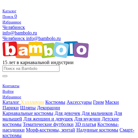
Каталог
0
Поиск
Избранное
Челябинск
info@bambolo.ru
Челябинск
info@bambolo.ru
15 лет в карнавальной индустрии
Контакты
Войти
Избранное
Каталог
Хэлллоуин
Костюмы
Аксессуары
Грим
Маски
Парики
Шляпы
Декорации
Карнавальные костюмы
Для девочек
Для мальчиков
Для
малышей
Для женщин и девушек
Для мужчин
Детские
костюмы
Тематические футболки
3D платья
Костюмы-
наездники
Морф-костюмы, зентай
Надувные костюмы
Смарт-
костюмы