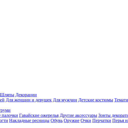
Шляпы
Декорации
ей
Для женщин и девушек
Для мужчин
Детские костюмы
Темати
уруми
 палочки
Гавайские ожерелья
Другие аксессуары
Зонты декорат
огти
Накладные ресницы
Обувь
Оружие
Очки
Перчатки
Перья н