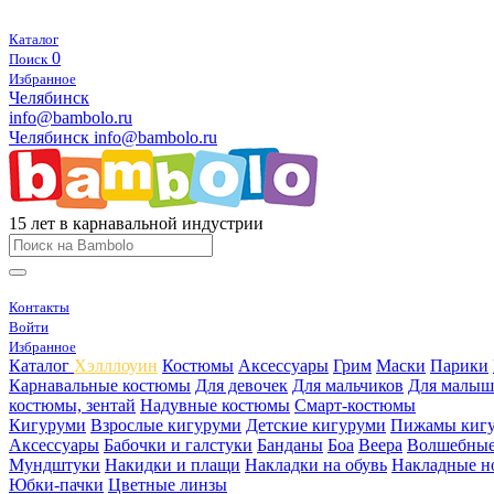
Каталог
0
Поиск
Избранное
Челябинск
info@bambolo.ru
Челябинск
info@bambolo.ru
15 лет в карнавальной индустрии
Контакты
Войти
Избранное
Каталог
Хэлллоуин
Костюмы
Аксессуары
Грим
Маски
Парики
Карнавальные костюмы
Для девочек
Для мальчиков
Для малыш
костюмы, зентай
Надувные костюмы
Смарт-костюмы
Кигуруми
Взрослые кигуруми
Детские кигуруми
Пижамы киг
Аксессуары
Бабочки и галстуки
Банданы
Боа
Веера
Волшебные
Мундштуки
Накидки и плащи
Накладки на обувь
Накладные н
Юбки-пачки
Цветные линзы