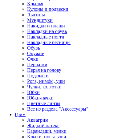
Крылья
Кулоны и подвески
Лысины
Мундштуки
Накидки и плащи
Накладки на обувь
Накладные ногти
Накладные ресницы
Обувь
Оружие
Очки
Перчатки
Перья на голову
Подтяжки
Рога, нимбы, уши
Чулки, колготки
Юбки
Юбки-пачки
Цветные линзы
Все из раздела "Аксессуары"
Грим
Аквагрим
Жидкий латекс
Карандаши, мелки
Клыки, носы, уши