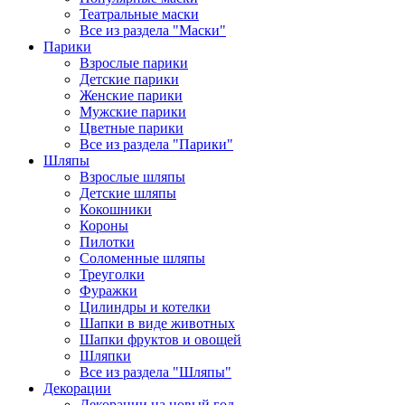
Театральные маски
Все из раздела "Маски"
Парики
Взрослые парики
Детские парики
Женские парики
Мужские парики
Цветные парики
Все из раздела "Парики"
Шляпы
Взрослые шляпы
Детские шляпы
Кокошники
Короны
Пилотки
Соломенные шляпы
Треуголки
Фуражки
Цилиндры и котелки
Шапки в виде животных
Шапки фруктов и овощей
Шляпки
Все из раздела "Шляпы"
Декорации
Декорации на новый год