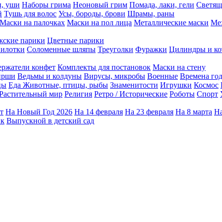
ы, уши
Наборы грима
Неоновый грим
Помада, лаки, гели
Светящ
й
Тушь для волос
Усы, бороды, брови
Шрамы, раны
Маски на палочках
Маски на пол лица
Металлические маски
Ме
ские парики
Цветные парики
илотки
Соломенные шляпы
Треуголки
Фуражки
Цилиндры и ко
ержатели конфет
Комплекты для постановок
Маски на стену
ирши
Ведьмы и колдуны
Вирусы, микробы
Военные
Времена го
цы
Еда
Животные, птицы, рыбы
Знаменитости
Игрушки
Космос
Растительный мир
Религия
Ретро / Исторические
Роботы
Спорт
т
На Новый Год 2026
На 14 февраля
На 23 февраля
На 8 марта
На
ик
Выпускной в детский сад