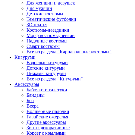
Для женщин и девушек
Для мужчин
Детские костюмы
Тематические футболки
3D платья
Костюмы-наездники
Морф-костюмы, зентай
Надувные костюмы
Смарт-костюмы
Все из раздела "Карнавальные костюмы"
Кигуруми
Взрослые кигуруми
Детские кигуруми
Пижамы кигуруми
Все из раздела "Кигуруми"
Аксессуары
Бабочки и галстуки
Банданы
Боа
Веера
Волшебные палочки
Гавайские ожерелья
Другие аксессуары
Зонты декоративные
Корсет с крыльями