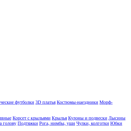
ческие футболки
3D платья
Костюмы-наездники
Морф-
ивные
Корсет с крыльями
Крылья
Кулоны и подвески
Лысины
а голову
Подтяжки
Рога, нимбы, уши
Чулки, колготки
Юбки