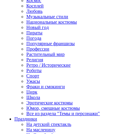
Космос
Косплей
Любовь
Музыкальные стили
Национальные костюмы
Новый год
Пираты
Погода
Популярные франшизы
Профессии
Растительный мир
Религия
Ретро / Исторические
Роботы
Спорт
Ужасы
Фраки и смокинги
Цирк
Школа
Эротические костюмы
Юмор, смешные костюмы
Все из раздела "Темы и персонажи"
Праздники
На детский спектакль
На масленицу