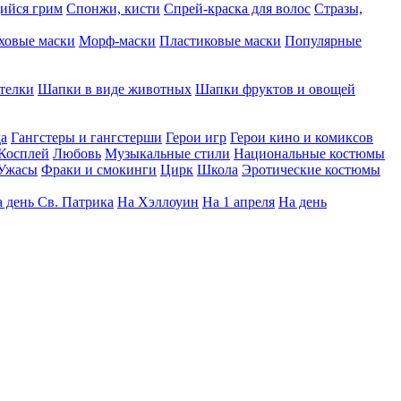
ийся грим
Спонжи, кисти
Спрей-краска для волос
Стразы,
ховые маски
Морф-маски
Пластиковые маски
Популярные
телки
Шапки в виде животных
Шапки фруктов и овощей
да
Гангстеры и гангстерши
Герои игр
Герои кино и комиксов
Косплей
Любовь
Музыкальные стили
Национальные костюмы
Ужасы
Фраки и смокинги
Цирк
Школа
Эротические костюмы
 день Св. Патрика
На Хэллоуин
На 1 апреля
На день