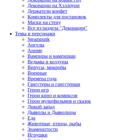
Декорации на Хэллоуин
Держатели конфет
Комплекты для постановок
Маски на стену
Все из раздела "Декорации"
Темы и персонажи
Steampunk
Ангелы
Аниме
Вампиры и вампирши
Ведьмы и колдуны
Вирусы, микробы
Военные
Времена года
Гангстеры и гангстерши
Герои игр
Герои кино и комиксов
Герои мультфильмов и сказок
Дикий запад
Дьяволы и Дьяволицы
Еда
Животные, птицы, рыбы
Знаменитости
Игрушки