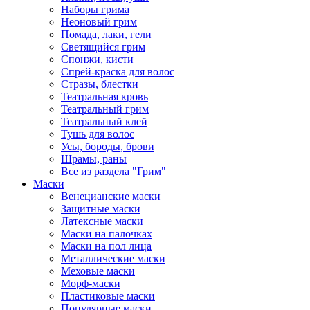
Наборы грима
Неоновый грим
Помада, лаки, гели
Светящийся грим
Спонжи, кисти
Спрей-краска для волос
Стразы, блестки
Театральная кровь
Театральный грим
Театральный клей
Тушь для волос
Усы, бороды, брови
Шрамы, раны
Все из раздела "Грим"
Маски
Венецианские маски
Защитные маски
Латексные маски
Маски на палочках
Маски на пол лица
Металлические маски
Меховые маски
Морф-маски
Пластиковые маски
Популярные маски