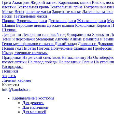
Грим
Аквагрим
Жидкий латекс
Карандаши, мелки
Клыки, нос
блестки
Театральная кровь
Театральный грим
Театральный кле
Маски
Венецианские маски
Защитные маски
Латексные маски
маски
Театральные маски
Парики
Взрослые парики
Детские парики
Женские парики
Муж
Шляпы
Взрослые шляпы
Детские шляпы
Кокошники
Короны
П
Шляпки
Декорации
Декорации на новый год
Декорации на Хэллоуин
Д
Темы и персонажи
Steampunk
Ангелы
Аниме
Вампиры и вамп
Герои мультфильмов и сказок
Дикий запад
Дьяволы и Дьяволи
Новый год
Пираты
Погода
Популярные франшизы
Профессии
Юмор, смешные костюмы
Праздники
На детский спектакль
На масленицу
На Октоберфес
космонавтики
На парад победы
На праздник Осени
На утренн
Распродажа
Новинки
закрыть
Личный кабинет
Контакты
info@bambolo.ru
Карнавальные костюмы
Для девочек
Для мальчиков
Для малышей