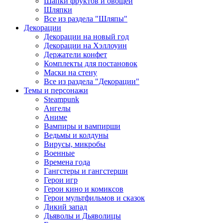
Шапки фруктов и овощей
Шляпки
Все из раздела "Шляпы"
Декорации
Декорации на новый год
Декорации на Хэллоуин
Держатели конфет
Комплекты для постановок
Маски на стену
Все из раздела "Декорации"
Темы и персонажи
Steampunk
Ангелы
Аниме
Вампиры и вампирши
Ведьмы и колдуны
Вирусы, микробы
Военные
Времена года
Гангстеры и гангстерши
Герои игр
Герои кино и комиксов
Герои мультфильмов и сказок
Дикий запад
Дьяволы и Дьяволицы