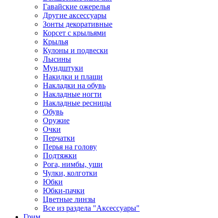
Гавайские ожерелья
Другие аксессуары
Зонты декоративные
Корсет с крыльями
Крылья
Кулоны и подвески
Лысины
Мундштуки
Накидки и плащи
Накладки на обувь
Накладные ногти
Накладные ресницы
Обувь
Оружие
Очки
Перчатки
Перья на голову
Подтяжки
Рога, нимбы, уши
Чулки, колготки
Юбки
Юбки-пачки
Цветные линзы
Все из раздела "Аксессуары"
Грим