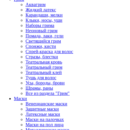
Аквагрим
Жидкий латекс
Карандаши, мелки
Клыки, носы, уши
Наборы грима
Неоновый грим
Помада, лаки, гели
Светящийся грим
Спонжи, кисти
Спрей-краска для волос
Стразы, блестки
Театральная кровь
Театральный грим
Театральный клей
Тушь для волос
Усы, бороды, брови
Шрамы, раны
Все из раздела "Грим"
Маски
Венецианские маски
Защитные маски
Латексные маски
Маски на палочках
Маски на пол лица
Металлические маски