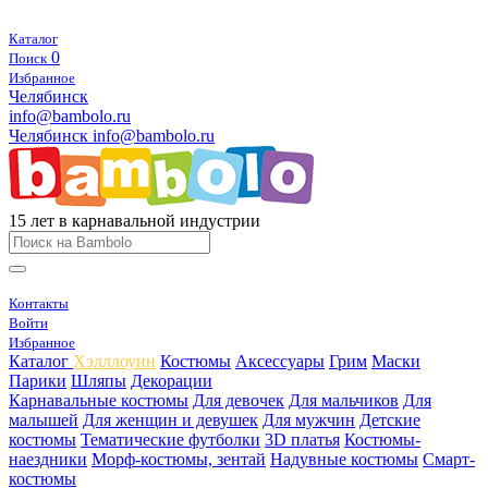
Каталог
0
Поиск
Избранное
Челябинск
info@bambolo.ru
Челябинск
info@bambolo.ru
15 лет в карнавальной индустрии
Контакты
Войти
Избранное
Каталог
Хэлллоуин
Костюмы
Аксессуары
Грим
Маски
Парики
Шляпы
Декорации
Карнавальные костюмы
Для девочек
Для мальчиков
Для
малышей
Для женщин и девушек
Для мужчин
Детские
костюмы
Тематические футболки
3D платья
Костюмы-
наездники
Морф-костюмы, зентай
Надувные костюмы
Смарт-
костюмы