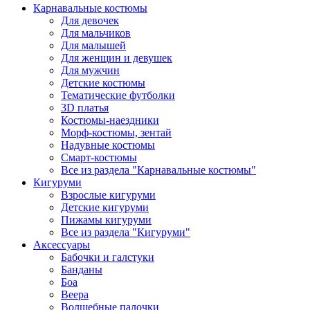
Карнавальные костюмы
Для девочек
Для мальчиков
Для малышей
Для женщин и девушек
Для мужчин
Детские костюмы
Тематические футболки
3D платья
Костюмы-наездники
Морф-костюмы, зентай
Надувные костюмы
Смарт-костюмы
Все из раздела "Карнавальные костюмы"
Кигуруми
Взрослые кигуруми
Детские кигуруми
Пижамы кигуруми
Все из раздела "Кигуруми"
Аксессуары
Бабочки и галстуки
Банданы
Боа
Веера
Волшебные палочки