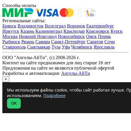
Способы оплаты
Региональные сайты:
Брянск
Владивосток
Волгоград
Воронеж
Екатеринбург
Иркутск
Казань
Калининград
Краснодар
Красноярск
Курск
Москва
Нижний Новгород
Новосибирск
Омск
Пермь
Рыбинск
Рязань
Самара
Санкт-Петербург
Саратов
Сочи
Ставрополь
Сыктывкар
Тула
Уфа
Челябинск
Ярославль
ООО "Ангелы-АйТи", (c) 2008-2026 г.
Контент на сайте предназначен для лиц старше 18 лет
Предложения на сайте не являются публичной офертой
Разработка и автоматизация:
Ангелы-АйТи
×
Мы используем файлы cookie, чтобы сайт работал лучше. Пр
использованием.
Подробнее
OK