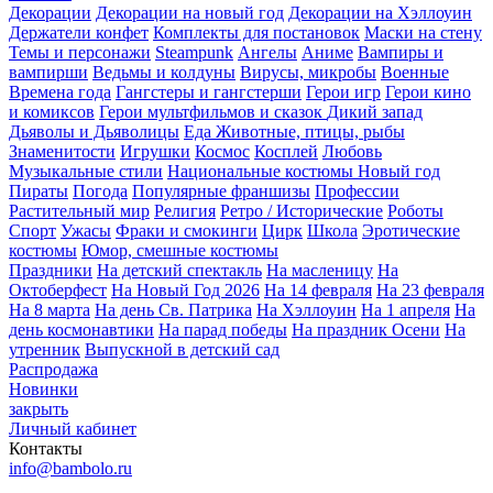
Декорации
Декорации на новый год
Декорации на Хэллоуин
Держатели конфет
Комплекты для постановок
Маски на стену
Темы и персонажи
Steampunk
Ангелы
Аниме
Вампиры и
вампирши
Ведьмы и колдуны
Вирусы, микробы
Военные
Времена года
Гангстеры и гангстерши
Герои игр
Герои кино
и комиксов
Герои мультфильмов и сказок
Дикий запад
Дьяволы и Дьяволицы
Еда
Животные, птицы, рыбы
Знаменитости
Игрушки
Космос
Косплей
Любовь
Музыкальные стили
Национальные костюмы
Новый год
Пираты
Погода
Популярные франшизы
Профессии
Растительный мир
Религия
Ретро / Исторические
Роботы
Спорт
Ужасы
Фраки и смокинги
Цирк
Школа
Эротические
костюмы
Юмор, смешные костюмы
Праздники
На детский спектакль
На масленицу
На
Октоберфест
На Новый Год 2026
На 14 февраля
На 23 февраля
На 8 марта
На день Св. Патрика
На Хэллоуин
На 1 апреля
На
день космонавтики
На парад победы
На праздник Осени
На
утренник
Выпускной в детский сад
Распродажа
Новинки
закрыть
Личный кабинет
Контакты
info@bambolo.ru