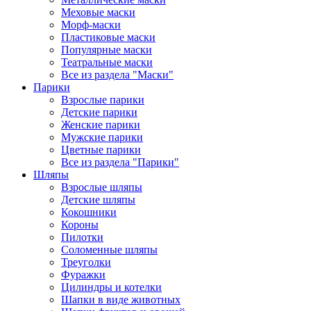
Меховые маски
Морф-маски
Пластиковые маски
Популярные маски
Театральные маски
Все из раздела "Маски"
Парики
Взрослые парики
Детские парики
Женские парики
Мужские парики
Цветные парики
Все из раздела "Парики"
Шляпы
Взрослые шляпы
Детские шляпы
Кокошники
Короны
Пилотки
Соломенные шляпы
Треуголки
Фуражки
Цилиндры и котелки
Шапки в виде животных