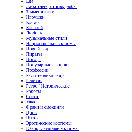
Еда
Животные, птицы, рыбы
Знаменитости
Игрушки
Космос
Косплей
Любовь
Музыкальные стили
Национальные костюмы
Новый год
Пираты
Погода
Популярные франшизы
Профессии
Растительный мир
Религия
Ретро / Исторические
Роботы
Спорт
Ужасы
Фраки и смокинги
Цирк
Школа
Эротические костюмы
Юмор, смешные костюмы