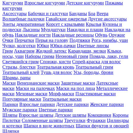
Кигуруми
Взрослые кигуруми
Детские кигуруми
Пижамы
кигуруми
Аксессуары
Бабочки и галстуки
Банданы
Боа
Веера
Волшебные палочки
Гавайские ожерелья
Другие аксессуары
Зонты декоративные
Корсет с крыльями
Крылья
Кулоны и
подвески
Лысины
Мундштуки
Накидки и плащи
Накладки на
обувь
Накладные ногти
Накладные ресницы
Обувь
Оружие
Очки
Перчатки
Перья на голову
Подтяжки
Рога, нимбы, уши
Чулки, колготки
Юбки
Юбки-пачки
Цветные линзы
Грим
Аквагрим
Жидкий латекс
Карандаши, мелки
Клыки,
носы, уши
Наборы грима
Неоновый грим
Помада, лаки, гели
Светящийся грим
Спонжи, кисти
Спрей-краска для волос
Стразы, блестки
Театральная кровь
Театральный грим
Театральный клей
Тушь для волос
Усы, бороды, брови
Шрамы, раны
Маски
Венецианские маски
Защитные маски
Латексные
маски
Маски на палочках
Маски на пол лица
Металлические
маски
Меховые маски
Морф-маски
Пластиковые маски
Популярные маски
Театральные маски
Парики
Взрослые парики
Детские парики
Женские парики
Мужские парики
Цветные парики
Шляпы
Взрослые шляпы
Детские шляпы
Кокошники
Короны
Пилотки
Соломенные шляпы
Треуголки
Фуражки
Цилиндры
и котелки
Шапки в виде животных
Шапки фруктов и овощей
Шляпки