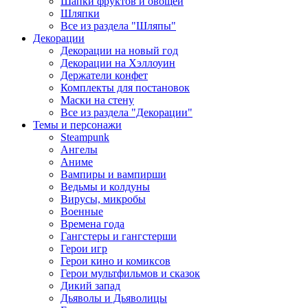
Шапки фруктов и овощей
Шляпки
Все из раздела "Шляпы"
Декорации
Декорации на новый год
Декорации на Хэллоуин
Держатели конфет
Комплекты для постановок
Маски на стену
Все из раздела "Декорации"
Темы и персонажи
Steampunk
Ангелы
Аниме
Вампиры и вампирши
Ведьмы и колдуны
Вирусы, микробы
Военные
Времена года
Гангстеры и гангстерши
Герои игр
Герои кино и комиксов
Герои мультфильмов и сказок
Дикий запад
Дьяволы и Дьяволицы