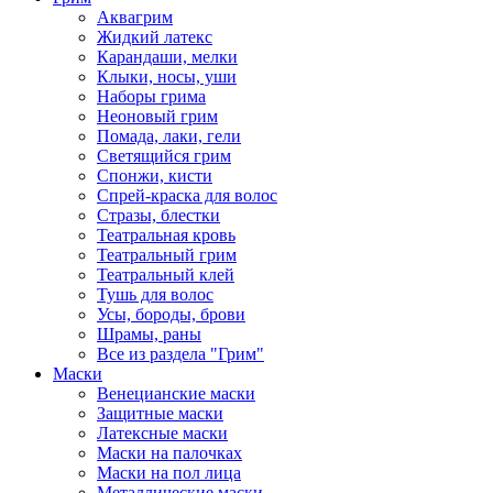
Аквагрим
Жидкий латекс
Карандаши, мелки
Клыки, носы, уши
Наборы грима
Неоновый грим
Помада, лаки, гели
Светящийся грим
Спонжи, кисти
Спрей-краска для волос
Стразы, блестки
Театральная кровь
Театральный грим
Театральный клей
Тушь для волос
Усы, бороды, брови
Шрамы, раны
Все из раздела "Грим"
Маски
Венецианские маски
Защитные маски
Латексные маски
Маски на палочках
Маски на пол лица
Металлические маски