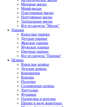
Меховые маски
Морф-маски
Пластиковые маски
Популярные маски
Театральные маски
Все из раздела "Маски"
Парики
Взрослые парики
Детские парики
Женские парики
Мужские парики
Цветные парики
Все из раздела "Парики"
Шляпы
Взрослые шляпы
Детские шляпы
Кокошники
Короны
Пилотки
Соломенные шляпы
Треуголки
Фуражки
Цилиндры и котелки
Шапки в виде животных