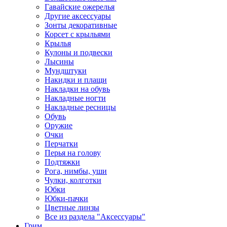
Гавайские ожерелья
Другие аксессуары
Зонты декоративные
Корсет с крыльями
Крылья
Кулоны и подвески
Лысины
Мундштуки
Накидки и плащи
Накладки на обувь
Накладные ногти
Накладные ресницы
Обувь
Оружие
Очки
Перчатки
Перья на голову
Подтяжки
Рога, нимбы, уши
Чулки, колготки
Юбки
Юбки-пачки
Цветные линзы
Все из раздела "Аксессуары"
Грим