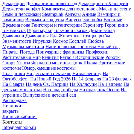
Декорации
Декорации на новый год
Декорации на Хэллоуин
Держатели конфет
Комплекты для постановок
Маски на стену
Темы и персонажи
Steampunk
Ангелы
Аниме
Вампиры и
вампирши
Ведьмы и колдуны
Вирусы, микробы
Военные
Времена года
Гангстеры и гангстерши
Герои игр
Герои кино
и комиксов
Герои мультфильмов и сказок
Дикий запад
Дьяволы и Дьяволицы
Еда
Животные, птицы, рыбы
Знаменитости
Игрушки
Космос
Косплей
Любовь
Музыкальные стили
Национальные костюмы
Новый год
Пираты
Погода
Популярные франшизы
Профессии
Растительный мир
Религия
Ретро / Исторические
Роботы
Спорт
Ужасы
Фраки и смокинги
Цирк
Школа
Эротические
костюмы
Юмор, смешные костюмы
Праздники
На детский спектакль
На масленицу
На
Октоберфест
На Новый Год 2026
На 14 февраля
На 23 февраля
На 8 марта
На день Св. Патрика
На Хэллоуин
На 1 апреля
На
день космонавтики
На парад победы
На праздник Осени
На
утренник
Выпускной в детский сад
Распродажа
Новинки
закрыть
Личный кабинет
Контакты
info@bambolo.ru