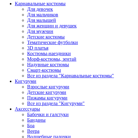
Карнавальные костюмы
Для девочек
Для мальчиков
Для малышей
Для женщин и девушек
Для мужчин
Детские костюмы
Тематические футболки
3D платья
Костюмы-наездники
Морф-костюмы, зентай
Надувные костюмы
Смарт-костюмы
Все из раздела "Карнавальные костюмы"
Кигуруми
Взрослые кигуруми
Детские кигуруми
Пижамы кигуруми
Все из раздела "Кигуруми"
Аксессуары
Бабочки и галстуки
Банданы
Боа
Веера
Волшебные палочки