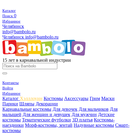
Каталог
0
Поиск
Избранное
Челябинск
info@bambolo.ru
Челябинск
info@bambolo.ru
15 лет в карнавальной индустрии
Контакты
Войти
Избранное
Каталог
Хэлллоуин
Костюмы
Аксессуары
Грим
Маски
Парики
Шляпы
Декорации
Карнавальные костюмы
Для девочек
Для мальчиков
Для
малышей
Для женщин и девушек
Для мужчин
Детские
костюмы
Тематические футболки
3D платья
Костюмы-
наездники
Морф-костюмы, зентай
Надувные костюмы
Смарт-
костюмы