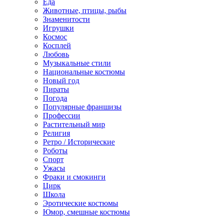
Еда
Животные, птицы, рыбы
Знаменитости
Игрушки
Космос
Косплей
Любовь
Музыкальные стили
Национальные костюмы
Новый год
Пираты
Погода
Популярные франшизы
Профессии
Растительный мир
Религия
Ретро / Исторические
Роботы
Спорт
Ужасы
Фраки и смокинги
Цирк
Школа
Эротические костюмы
Юмор, смешные костюмы