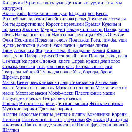
Кигуруми
Взрослые кигуруми
Детские кигуруми
Пижамы
кигуруми
Аксессуары
Бабочки и галстуки
Банданы
Боа
Веера
Волшебные палочки
Гавайские ожерелья
Другие аксессуары
Зонты декоративные
Корсет с крыльями
Крылья
Кулоны и
подвески
Лысины
Мундштуки
Накидки и плащи
Накладки на
обувь
Накладные ногти
Накладные ресницы
Обувь
Оружие
Очки
Перчатки
Перья на голову
Подтяжки
Рога, нимбы, уши
Чулки, колготки
Юбки
Юбки-пачки
Цветные линзы
Грим
Аквагрим
Жидкий латекс
Карандаши, мелки
Клыки,
носы, уши
Наборы грима
Неоновый грим
Помада, лаки, гели
Светящийся грим
Спонжи, кисти
Спрей-краска для волос
Стразы, блестки
Театральная кровь
Театральный грим
Театральный клей
Тушь для волос
Усы, бороды, брови
Шрамы, раны
Маски
Венецианские маски
Защитные маски
Латексные
маски
Маски на палочках
Маски на пол лица
Металлические
маски
Меховые маски
Морф-маски
Пластиковые маски
Популярные маски
Театральные маски
Парики
Взрослые парики
Детские парики
Женские парики
Мужские парики
Цветные парики
Шляпы
Взрослые шляпы
Детские шляпы
Кокошники
Короны
Пилотки
Соломенные шляпы
Треуголки
Фуражки
Цилиндры
и котелки
Шапки в виде животных
Шапки фруктов и овощей
Шляпки