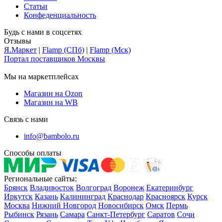
Статьи
Конфеденциальность
Будь с нами в соцсетях
Отзывы
Я.Маркет
|
Flamp (СПб)
|
Flamp (Мск)
Портал поставщиков Москвы
Мы на маркетплейсах
Магазин на Ozon
Магазин на WB
Связь с нами
info@bambolo.ru
Способы оплаты
Региональные сайты:
Брянск
Владивосток
Волгоград
Воронеж
Екатеринбург
Иркутск
Казань
Калининград
Краснодар
Красноярск
Курск
Москва
Нижний Новгород
Новосибирск
Омск
Пермь
Рыбинск
Рязань
Самара
Санкт-Петербург
Саратов
Сочи