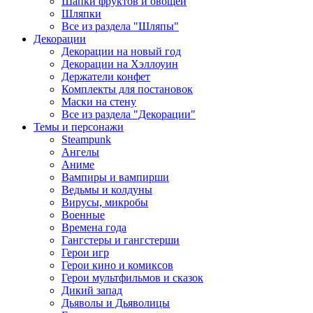
Шапки фруктов и овощей
Шляпки
Все из раздела "Шляпы"
Декорации
Декорации на новый год
Декорации на Хэллоуин
Держатели конфет
Комплекты для постановок
Маски на стену
Все из раздела "Декорации"
Темы и персонажи
Steampunk
Ангелы
Аниме
Вампиры и вампирши
Ведьмы и колдуны
Вирусы, микробы
Военные
Времена года
Гангстеры и гангстерши
Герои игр
Герои кино и комиксов
Герои мультфильмов и сказок
Дикий запад
Дьяволы и Дьяволицы