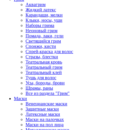
Аквагрим
Жидкий латекс
Карандаши, мелки
Клыки, носы, уши
Наборы грима
Неоновый грим
Помада, лаки, гели
Светящийся грим
Спонжи, кисти
Спрей-краска для волос
Стразы, блестки
Театральная кровь
Театральный грим
Театральный клей
Тушь для волос
Усы, бороды, брови
Шрамы, раны
Все из раздела "Грим"
Маски
Венецианские маски
Защитные маски
Латексные маски
Маски на палочках
Маски на пол лица
Металлические маски