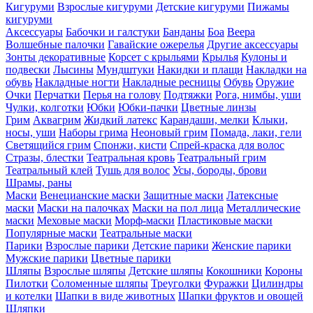
Кигуруми
Взрослые кигуруми
Детские кигуруми
Пижамы
кигуруми
Аксессуары
Бабочки и галстуки
Банданы
Боа
Веера
Волшебные палочки
Гавайские ожерелья
Другие аксессуары
Зонты декоративные
Корсет с крыльями
Крылья
Кулоны и
подвески
Лысины
Мундштуки
Накидки и плащи
Накладки на
обувь
Накладные ногти
Накладные ресницы
Обувь
Оружие
Очки
Перчатки
Перья на голову
Подтяжки
Рога, нимбы, уши
Чулки, колготки
Юбки
Юбки-пачки
Цветные линзы
Грим
Аквагрим
Жидкий латекс
Карандаши, мелки
Клыки,
носы, уши
Наборы грима
Неоновый грим
Помада, лаки, гели
Светящийся грим
Спонжи, кисти
Спрей-краска для волос
Стразы, блестки
Театральная кровь
Театральный грим
Театральный клей
Тушь для волос
Усы, бороды, брови
Шрамы, раны
Маски
Венецианские маски
Защитные маски
Латексные
маски
Маски на палочках
Маски на пол лица
Металлические
маски
Меховые маски
Морф-маски
Пластиковые маски
Популярные маски
Театральные маски
Парики
Взрослые парики
Детские парики
Женские парики
Мужские парики
Цветные парики
Шляпы
Взрослые шляпы
Детские шляпы
Кокошники
Короны
Пилотки
Соломенные шляпы
Треуголки
Фуражки
Цилиндры
и котелки
Шапки в виде животных
Шапки фруктов и овощей
Шляпки