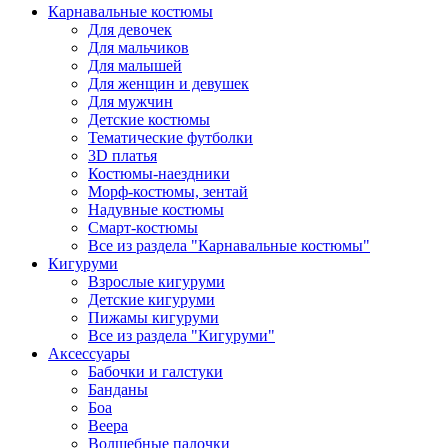
Карнавальные костюмы
Для девочек
Для мальчиков
Для малышей
Для женщин и девушек
Для мужчин
Детские костюмы
Тематические футболки
3D платья
Костюмы-наездники
Морф-костюмы, зентай
Надувные костюмы
Смарт-костюмы
Все из раздела "Карнавальные костюмы"
Кигуруми
Взрослые кигуруми
Детские кигуруми
Пижамы кигуруми
Все из раздела "Кигуруми"
Аксессуары
Бабочки и галстуки
Банданы
Боа
Веера
Волшебные палочки