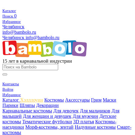
Каталог
0
Поиск
Избранное
Челябинск
info@bambolo.ru
Челябинск
info@bambolo.ru
15 лет в карнавальной индустрии
Контакты
Войти
Избранное
Каталог
Хэлллоуин
Костюмы
Аксессуары
Грим
Маски
Парики
Шляпы
Декорации
Карнавальные костюмы
Для девочек
Для мальчиков
Для
малышей
Для женщин и девушек
Для мужчин
Детские
костюмы
Тематические футболки
3D платья
Костюмы-
наездники
Морф-костюмы, зентай
Надувные костюмы
Смарт-
костюмы