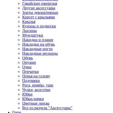
Гавайские ожерелья
Другие аксессуары
Зонты декоративные
Корсет с крыльями
Крылья
Кулоны и подвески
Лысины
Мундштуки
Накидки и плащи
Накладки на обувь
Накладные ногти
Накладные ресницы
Обувь
Оружие
Очки
Перчатки
Перья на голову
Подтяжки
Рога, нимбы, уши
Чулки, колготки
Юбки
Юбки-пачки
Цветные линзы
Все из раздела "Аксессуары"
Грим