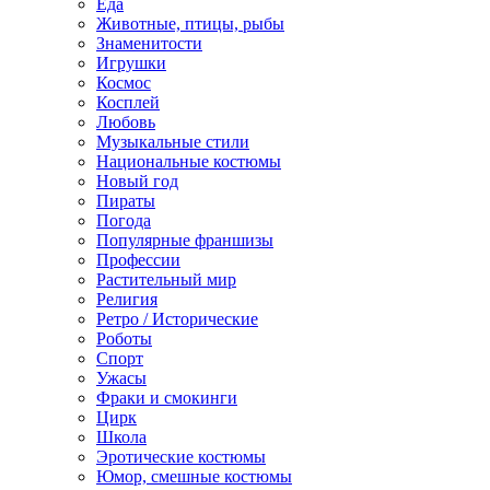
Еда
Животные, птицы, рыбы
Знаменитости
Игрушки
Космос
Косплей
Любовь
Музыкальные стили
Национальные костюмы
Новый год
Пираты
Погода
Популярные франшизы
Профессии
Растительный мир
Религия
Ретро / Исторические
Роботы
Спорт
Ужасы
Фраки и смокинги
Цирк
Школа
Эротические костюмы
Юмор, смешные костюмы