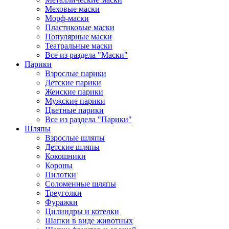
Меховые маски
Морф-маски
Пластиковые маски
Популярные маски
Театральные маски
Все из раздела "Маски"
Парики
Взрослые парики
Детские парики
Женские парики
Мужские парики
Цветные парики
Все из раздела "Парики"
Шляпы
Взрослые шляпы
Детские шляпы
Кокошники
Короны
Пилотки
Соломенные шляпы
Треуголки
Фуражки
Цилиндры и котелки
Шапки в виде животных