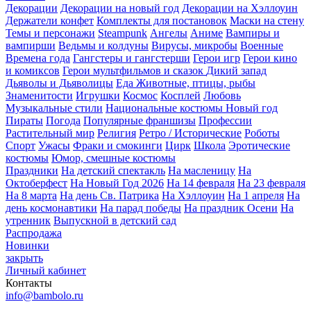
Декорации
Декорации на новый год
Декорации на Хэллоуин
Держатели конфет
Комплекты для постановок
Маски на стену
Темы и персонажи
Steampunk
Ангелы
Аниме
Вампиры и
вампирши
Ведьмы и колдуны
Вирусы, микробы
Военные
Времена года
Гангстеры и гангстерши
Герои игр
Герои кино
и комиксов
Герои мультфильмов и сказок
Дикий запад
Дьяволы и Дьяволицы
Еда
Животные, птицы, рыбы
Знаменитости
Игрушки
Космос
Косплей
Любовь
Музыкальные стили
Национальные костюмы
Новый год
Пираты
Погода
Популярные франшизы
Профессии
Растительный мир
Религия
Ретро / Исторические
Роботы
Спорт
Ужасы
Фраки и смокинги
Цирк
Школа
Эротические
костюмы
Юмор, смешные костюмы
Праздники
На детский спектакль
На масленицу
На
Октоберфест
На Новый Год 2026
На 14 февраля
На 23 февраля
На 8 марта
На день Св. Патрика
На Хэллоуин
На 1 апреля
На
день космонавтики
На парад победы
На праздник Осени
На
утренник
Выпускной в детский сад
Распродажа
Новинки
закрыть
Личный кабинет
Контакты
info@bambolo.ru