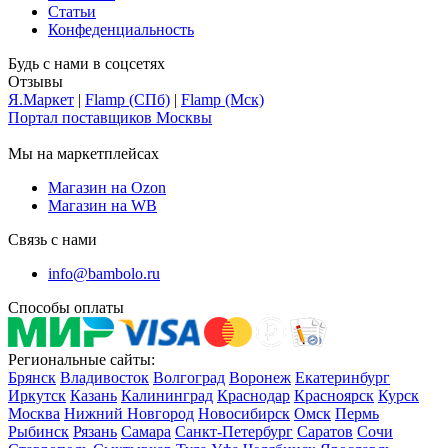
Статьи
Конфеденциальность
Будь с нами в соцсетях
Отзывы
Я.Маркет
|
Flamp (СПб)
|
Flamp (Мск)
Портал поставщиков Москвы
Мы на маркетплейсах
Магазин на Ozon
Магазин на WB
Связь с нами
info@bambolo.ru
Способы оплаты
Региональные сайты:
Брянск
Владивосток
Волгоград
Воронеж
Екатеринбург
Иркутск
Казань
Калининград
Краснодар
Красноярск
Курск
Москва
Нижний Новгород
Новосибирск
Омск
Пермь
Рыбинск
Рязань
Самара
Санкт-Петербург
Саратов
Сочи