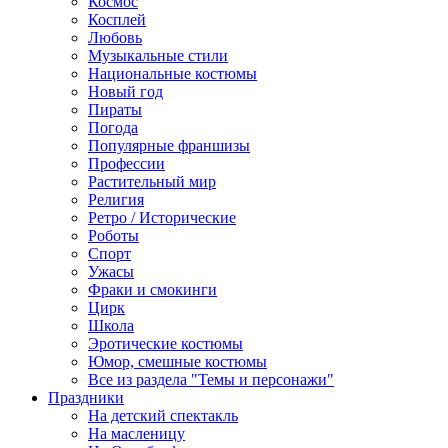
Космос
Косплей
Любовь
Музыкальные стили
Национальные костюмы
Новый год
Пираты
Погода
Популярные франшизы
Профессии
Растительный мир
Религия
Ретро / Исторические
Роботы
Спорт
Ужасы
Фраки и смокинги
Цирк
Школа
Эротические костюмы
Юмор, смешные костюмы
Все из раздела "Темы и персонажи"
Праздники
На детский спектакль
На масленицу