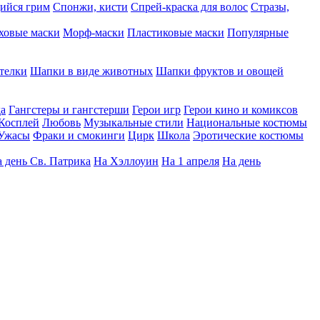
ийся грим
Спонжи, кисти
Спрей-краска для волос
Стразы,
ховые маски
Морф-маски
Пластиковые маски
Популярные
телки
Шапки в виде животных
Шапки фруктов и овощей
да
Гангстеры и гангстерши
Герои игр
Герои кино и комиксов
Косплей
Любовь
Музыкальные стили
Национальные костюмы
Ужасы
Фраки и смокинги
Цирк
Школа
Эротические костюмы
 день Св. Патрика
На Хэллоуин
На 1 апреля
На день