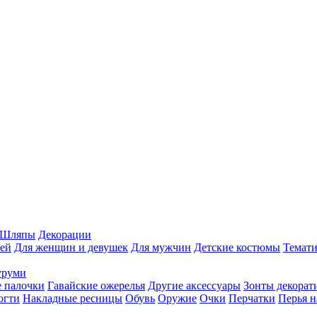
Шляпы
Декорации
ей
Для женщин и девушек
Для мужчин
Детские костюмы
Темати
уруми
 палочки
Гавайские ожерелья
Другие аксессуары
Зонты декорат
огти
Накладные ресницы
Обувь
Оружие
Очки
Перчатки
Перья н