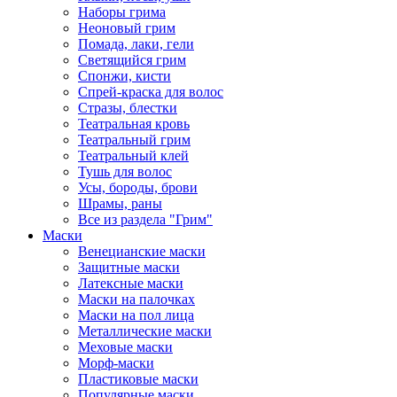
Наборы грима
Неоновый грим
Помада, лаки, гели
Светящийся грим
Спонжи, кисти
Спрей-краска для волос
Стразы, блестки
Театральная кровь
Театральный грим
Театральный клей
Тушь для волос
Усы, бороды, брови
Шрамы, раны
Все из раздела "Грим"
Маски
Венецианские маски
Защитные маски
Латексные маски
Маски на палочках
Маски на пол лица
Металлические маски
Меховые маски
Морф-маски
Пластиковые маски
Популярные маски