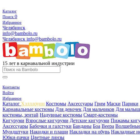
Каталог
0
Поиск
Избранное
Челябинск
info@bambolo.ru
Челябинск
info@bambolo.ru
15 лет в карнавальной индустрии
Контакты
Войти
Избранное
Каталог
Хэлллоуин
Костюмы
Аксессуары
Грим
Маски
Парики
Карнавальные костюмы
Для девочек
Для мальчиков
Для малыш
костюмы, зентай
Надувные костюмы
Смарт-костюмы
Кигуруми
Взрослые кигуруми
Детские кигуруми
Пижамы киг
Аксессуары
Бабочки и галстуки
Банданы
Боа
Веера
Волшебные
Мундштуки
Накидки и плащи
Накладки на обувь
Накладные н
Юбки-пачки
Цветные линзы