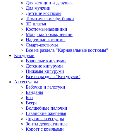
Для женщин и девушек
Для мужчин
Детские костюмы
Тематические футболки
3D платья
Костюмы-наездники
Морф-костюмы, зентай
Надувные костюмы
Смарт-костюмы
Все из раздела "Карнавальные костюмы"
Кигуруми
Взрослые кигуруми
Детские кигуруми
Пижамы кигуруми
Все из раздела "Кигуруми"
Аксессуары
Бабочки и галстуки
Банданы
Боа
Веера
Волшебные палочки
Гавайские ожерелья
Другие аксессуары
Зонты декоративные
Корсет с крыльями