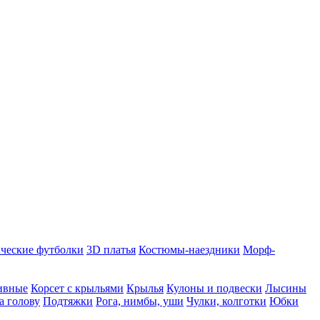
ческие футболки
3D платья
Костюмы-наездники
Морф-
ивные
Корсет с крыльями
Крылья
Кулоны и подвески
Лысины
а голову
Подтяжки
Рога, нимбы, уши
Чулки, колготки
Юбки