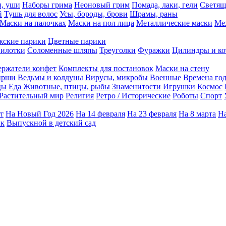
ы, уши
Наборы грима
Неоновый грим
Помада, лаки, гели
Светящ
й
Тушь для волос
Усы, бороды, брови
Шрамы, раны
Маски на палочках
Маски на пол лица
Металлические маски
Ме
ские парики
Цветные парики
илотки
Соломенные шляпы
Треуголки
Фуражки
Цилиндры и ко
ержатели конфет
Комплекты для постановок
Маски на стену
ирши
Ведьмы и колдуны
Вирусы, микробы
Военные
Времена го
цы
Еда
Животные, птицы, рыбы
Знаменитости
Игрушки
Космос
Растительный мир
Религия
Ретро / Исторические
Роботы
Спорт
т
На Новый Год 2026
На 14 февраля
На 23 февраля
На 8 марта
На
ик
Выпускной в детский сад