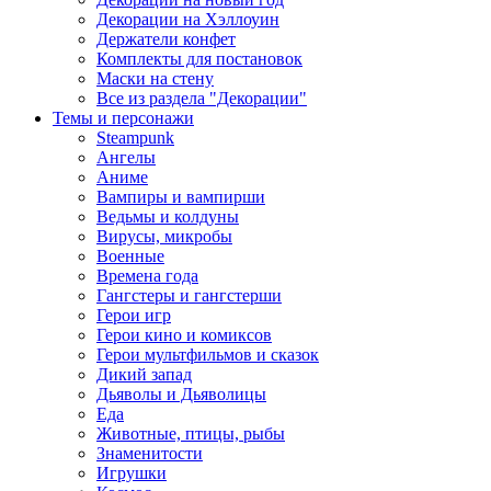
Декорации на Хэллоуин
Держатели конфет
Комплекты для постановок
Маски на стену
Все из раздела "Декорации"
Темы и персонажи
Steampunk
Ангелы
Аниме
Вампиры и вампирши
Ведьмы и колдуны
Вирусы, микробы
Военные
Времена года
Гангстеры и гангстерши
Герои игр
Герои кино и комиксов
Герои мультфильмов и сказок
Дикий запад
Дьяволы и Дьяволицы
Еда
Животные, птицы, рыбы
Знаменитости
Игрушки