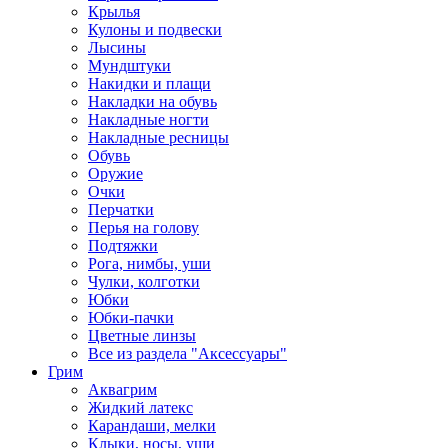
Крылья
Кулоны и подвески
Лысины
Мундштуки
Накидки и плащи
Накладки на обувь
Накладные ногти
Накладные ресницы
Обувь
Оружие
Очки
Перчатки
Перья на голову
Подтяжки
Рога, нимбы, уши
Чулки, колготки
Юбки
Юбки-пачки
Цветные линзы
Все из раздела "Аксессуары"
Грим
Аквагрим
Жидкий латекс
Карандаши, мелки
Клыки, носы, уши