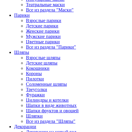
Театральные маски
Все из раздела "Маски"
Парики
Взрослые парики
Детские парики
Женские парики
Мужские парики
Цветные парики
Все из раздела "Парики"
Шляпы
Взрослые шляпы
Детские шляпы
Кокошники
Короны
Пилотки
Соломенные шляпы
Треуголки
Фуражки
Цилиндры и котелки
Шапки в виде животных
Шапки фруктов и овощей
Шляпки
Все из раздела "Шляпы"
Декорации
Декорации на новый год