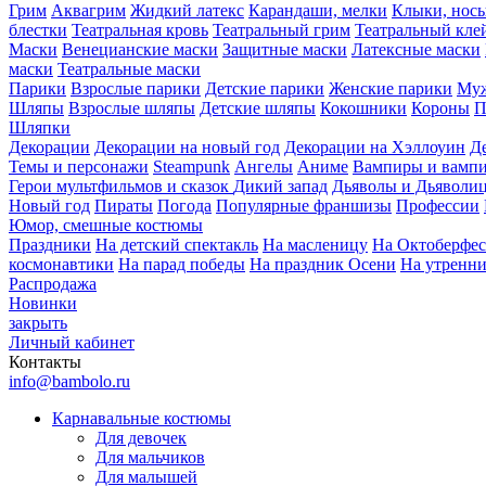
Грим
Аквагрим
Жидкий латекс
Карандаши, мелки
Клыки, нос
блестки
Театральная кровь
Театральный грим
Театральный кле
Маски
Венецианские маски
Защитные маски
Латексные маски
маски
Театральные маски
Парики
Взрослые парики
Детские парики
Женские парики
Муж
Шляпы
Взрослые шляпы
Детские шляпы
Кокошники
Короны
П
Шляпки
Декорации
Декорации на новый год
Декорации на Хэллоуин
Д
Темы и персонажи
Steampunk
Ангелы
Аниме
Вампиры и вамп
Герои мультфильмов и сказок
Дикий запад
Дьяволы и Дьяволи
Новый год
Пираты
Погода
Популярные франшизы
Профессии
Юмор, смешные костюмы
Праздники
На детский спектакль
На масленицу
На Октоберфес
космонавтики
На парад победы
На праздник Осени
На утренн
Распродажа
Новинки
закрыть
Личный кабинет
Контакты
info@bambolo.ru
Карнавальные костюмы
Для девочек
Для мальчиков
Для малышей