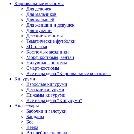
Карнавальные костюмы
Для девочек
Для мальчиков
Для малышей
Для женщин и девушек
Для мужчин
Детские костюмы
Тематические футболки
3D платья
Костюмы-наездники
Морф-костюмы, зентай
Надувные костюмы
Смарт-костюмы
Все из раздела "Карнавальные костюмы"
Кигуруми
Взрослые кигуруми
Детские кигуруми
Пижамы кигуруми
Все из раздела "Кигуруми"
Аксессуары
Бабочки и галстуки
Банданы
Боа
Веера
Волшебные палочки