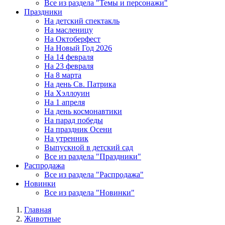
Все из раздела "Темы и персонажи"
Праздники
На детский спектакль
На масленицу
На Октоберфест
На Новый Год 2026
На 14 февраля
На 23 февраля
На 8 марта
На день Св. Патрика
На Хэллоуин
На 1 апреля
На день космонавтики
На парад победы
На праздник Осени
На утренник
Выпускной в детский сад
Все из раздела "Праздники"
Распродажа
Все из раздела "Распродажа"
Новинки
Все из раздела "Новинки"
Главная
Животные