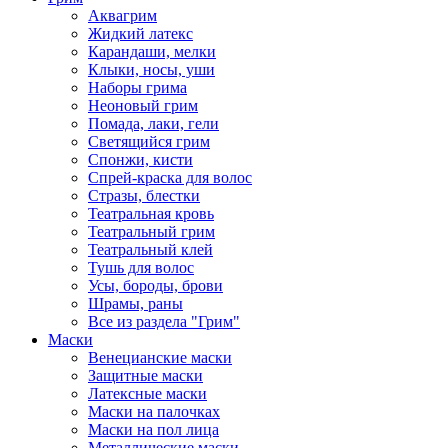
Аквагрим
Жидкий латекс
Карандаши, мелки
Клыки, носы, уши
Наборы грима
Неоновый грим
Помада, лаки, гели
Светящийся грим
Спонжи, кисти
Спрей-краска для волос
Стразы, блестки
Театральная кровь
Театральный грим
Театральный клей
Тушь для волос
Усы, бороды, брови
Шрамы, раны
Все из раздела "Грим"
Маски
Венецианские маски
Защитные маски
Латексные маски
Маски на палочках
Маски на пол лица
Металлические маски