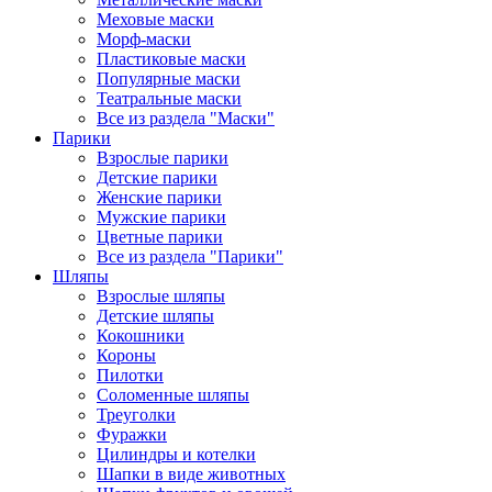
Меховые маски
Морф-маски
Пластиковые маски
Популярные маски
Театральные маски
Все из раздела "Маски"
Парики
Взрослые парики
Детские парики
Женские парики
Мужские парики
Цветные парики
Все из раздела "Парики"
Шляпы
Взрослые шляпы
Детские шляпы
Кокошники
Короны
Пилотки
Соломенные шляпы
Треуголки
Фуражки
Цилиндры и котелки
Шапки в виде животных