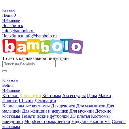
Каталог
0
Поиск
Избранное
Челябинск
info@bambolo.ru
Челябинск
info@bambolo.ru
15 лет в карнавальной индустрии
Контакты
Войти
Избранное
Каталог
Хэлллоуин
Костюмы
Аксессуары
Грим
Маски
Парики
Шляпы
Декорации
Карнавальные костюмы
Для девочек
Для мальчиков
Для
малышей
Для женщин и девушек
Для мужчин
Детские
костюмы
Тематические футболки
3D платья
Костюмы-
наездники
Морф-костюмы, зентай
Надувные костюмы
Смарт-
костюмы