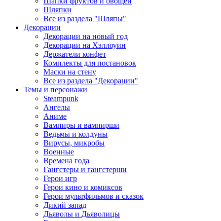
Шапки фруктов и овощей
Шляпки
Все из раздела "Шляпы"
Декорации
Декорации на новый год
Декорации на Хэллоуин
Держатели конфет
Комплекты для постановок
Маски на стену
Все из раздела "Декорации"
Темы и персонажи
Steampunk
Ангелы
Аниме
Вампиры и вампирши
Ведьмы и колдуны
Вирусы, микробы
Военные
Времена года
Гангстеры и гангстерши
Герои игр
Герои кино и комиксов
Герои мультфильмов и сказок
Дикий запад
Дьяволы и Дьяволицы