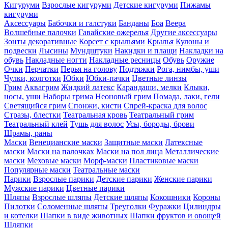
Кигуруми
Взрослые кигуруми
Детские кигуруми
Пижамы
кигуруми
Аксессуары
Бабочки и галстуки
Банданы
Боа
Веера
Волшебные палочки
Гавайские ожерелья
Другие аксессуары
Зонты декоративные
Корсет с крыльями
Крылья
Кулоны и
подвески
Лысины
Мундштуки
Накидки и плащи
Накладки на
обувь
Накладные ногти
Накладные ресницы
Обувь
Оружие
Очки
Перчатки
Перья на голову
Подтяжки
Рога, нимбы, уши
Чулки, колготки
Юбки
Юбки-пачки
Цветные линзы
Грим
Аквагрим
Жидкий латекс
Карандаши, мелки
Клыки,
носы, уши
Наборы грима
Неоновый грим
Помада, лаки, гели
Светящийся грим
Спонжи, кисти
Спрей-краска для волос
Стразы, блестки
Театральная кровь
Театральный грим
Театральный клей
Тушь для волос
Усы, бороды, брови
Шрамы, раны
Маски
Венецианские маски
Защитные маски
Латексные
маски
Маски на палочках
Маски на пол лица
Металлические
маски
Меховые маски
Морф-маски
Пластиковые маски
Популярные маски
Театральные маски
Парики
Взрослые парики
Детские парики
Женские парики
Мужские парики
Цветные парики
Шляпы
Взрослые шляпы
Детские шляпы
Кокошники
Короны
Пилотки
Соломенные шляпы
Треуголки
Фуражки
Цилиндры
и котелки
Шапки в виде животных
Шапки фруктов и овощей
Шляпки