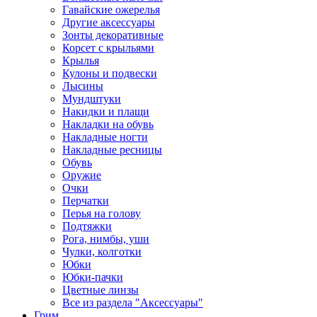
Гавайские ожерелья
Другие аксессуары
Зонты декоративные
Корсет с крыльями
Крылья
Кулоны и подвески
Лысины
Мундштуки
Накидки и плащи
Накладки на обувь
Накладные ногти
Накладные ресницы
Обувь
Оружие
Очки
Перчатки
Перья на голову
Подтяжки
Рога, нимбы, уши
Чулки, колготки
Юбки
Юбки-пачки
Цветные линзы
Все из раздела "Аксессуары"
Грим