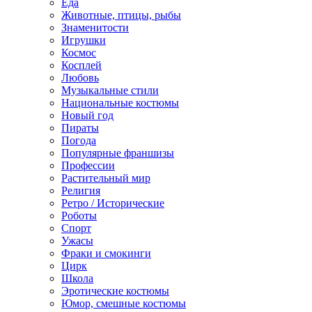
Еда
Животные, птицы, рыбы
Знаменитости
Игрушки
Космос
Косплей
Любовь
Музыкальные стили
Национальные костюмы
Новый год
Пираты
Погода
Популярные франшизы
Профессии
Растительный мир
Религия
Ретро / Исторические
Роботы
Спорт
Ужасы
Фраки и смокинги
Цирк
Школа
Эротические костюмы
Юмор, смешные костюмы