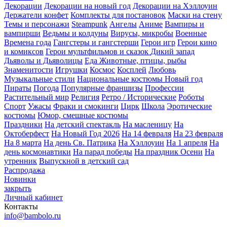
Декорации
Декорации на новый год
Декорации на Хэллоуин
Держатели конфет
Комплекты для постановок
Маски на стену
Темы и персонажи
Steampunk
Ангелы
Аниме
Вампиры и
вампирши
Ведьмы и колдуны
Вирусы, микробы
Военные
Времена года
Гангстеры и гангстерши
Герои игр
Герои кино
и комиксов
Герои мультфильмов и сказок
Дикий запад
Дьяволы и Дьяволицы
Еда
Животные, птицы, рыбы
Знаменитости
Игрушки
Космос
Косплей
Любовь
Музыкальные стили
Национальные костюмы
Новый год
Пираты
Погода
Популярные франшизы
Профессии
Растительный мир
Религия
Ретро / Исторические
Роботы
Спорт
Ужасы
Фраки и смокинги
Цирк
Школа
Эротические
костюмы
Юмор, смешные костюмы
Праздники
На детский спектакль
На масленицу
На
Октоберфест
На Новый Год 2026
На 14 февраля
На 23 февраля
На 8 марта
На день Св. Патрика
На Хэллоуин
На 1 апреля
На
день космонавтики
На парад победы
На праздник Осени
На
утренник
Выпускной в детский сад
Распродажа
Новинки
закрыть
Личный кабинет
Контакты
info@bambolo.ru