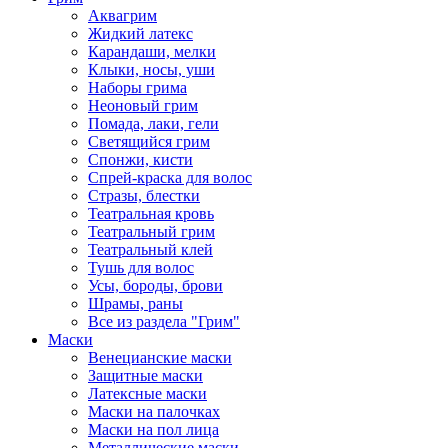
Аквагрим
Жидкий латекс
Карандаши, мелки
Клыки, носы, уши
Наборы грима
Неоновый грим
Помада, лаки, гели
Светящийся грим
Спонжи, кисти
Спрей-краска для волос
Стразы, блестки
Театральная кровь
Театральный грим
Театральный клей
Тушь для волос
Усы, бороды, брови
Шрамы, раны
Все из раздела "Грим"
Маски
Венецианские маски
Защитные маски
Латексные маски
Маски на палочках
Маски на пол лица
Металлические маски