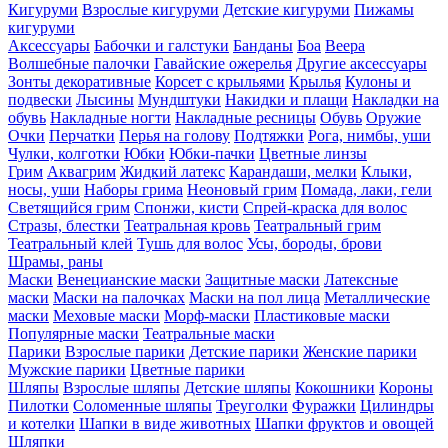
Кигуруми
Взрослые кигуруми
Детские кигуруми
Пижамы
кигуруми
Аксессуары
Бабочки и галстуки
Банданы
Боа
Веера
Волшебные палочки
Гавайские ожерелья
Другие аксессуары
Зонты декоративные
Корсет с крыльями
Крылья
Кулоны и
подвески
Лысины
Мундштуки
Накидки и плащи
Накладки на
обувь
Накладные ногти
Накладные ресницы
Обувь
Оружие
Очки
Перчатки
Перья на голову
Подтяжки
Рога, нимбы, уши
Чулки, колготки
Юбки
Юбки-пачки
Цветные линзы
Грим
Аквагрим
Жидкий латекс
Карандаши, мелки
Клыки,
носы, уши
Наборы грима
Неоновый грим
Помада, лаки, гели
Светящийся грим
Спонжи, кисти
Спрей-краска для волос
Стразы, блестки
Театральная кровь
Театральный грим
Театральный клей
Тушь для волос
Усы, бороды, брови
Шрамы, раны
Маски
Венецианские маски
Защитные маски
Латексные
маски
Маски на палочках
Маски на пол лица
Металлические
маски
Меховые маски
Морф-маски
Пластиковые маски
Популярные маски
Театральные маски
Парики
Взрослые парики
Детские парики
Женские парики
Мужские парики
Цветные парики
Шляпы
Взрослые шляпы
Детские шляпы
Кокошники
Короны
Пилотки
Соломенные шляпы
Треуголки
Фуражки
Цилиндры
и котелки
Шапки в виде животных
Шапки фруктов и овощей
Шляпки