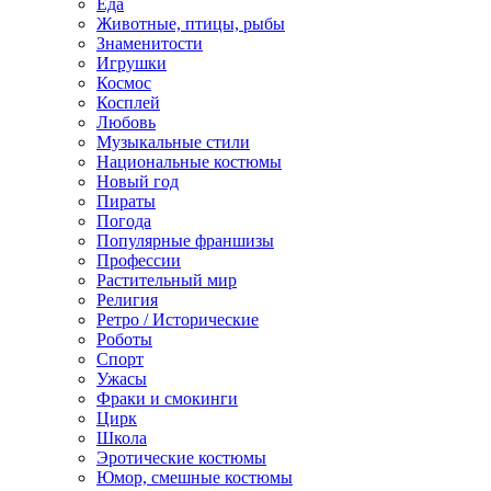
Еда
Животные, птицы, рыбы
Знаменитости
Игрушки
Космос
Косплей
Любовь
Музыкальные стили
Национальные костюмы
Новый год
Пираты
Погода
Популярные франшизы
Профессии
Растительный мир
Религия
Ретро / Исторические
Роботы
Спорт
Ужасы
Фраки и смокинги
Цирк
Школа
Эротические костюмы
Юмор, смешные костюмы