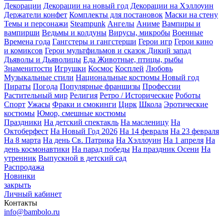
Декорации
Декорации на новый год
Декорации на Хэллоуин
Держатели конфет
Комплекты для постановок
Маски на стену
Темы и персонажи
Steampunk
Ангелы
Аниме
Вампиры и
вампирши
Ведьмы и колдуны
Вирусы, микробы
Военные
Времена года
Гангстеры и гангстерши
Герои игр
Герои кино
и комиксов
Герои мультфильмов и сказок
Дикий запад
Дьяволы и Дьяволицы
Еда
Животные, птицы, рыбы
Знаменитости
Игрушки
Космос
Косплей
Любовь
Музыкальные стили
Национальные костюмы
Новый год
Пираты
Погода
Популярные франшизы
Профессии
Растительный мир
Религия
Ретро / Исторические
Роботы
Спорт
Ужасы
Фраки и смокинги
Цирк
Школа
Эротические
костюмы
Юмор, смешные костюмы
Праздники
На детский спектакль
На масленицу
На
Октоберфест
На Новый Год 2026
На 14 февраля
На 23 февраля
На 8 марта
На день Св. Патрика
На Хэллоуин
На 1 апреля
На
день космонавтики
На парад победы
На праздник Осени
На
утренник
Выпускной в детский сад
Распродажа
Новинки
закрыть
Личный кабинет
Контакты
info@bambolo.ru