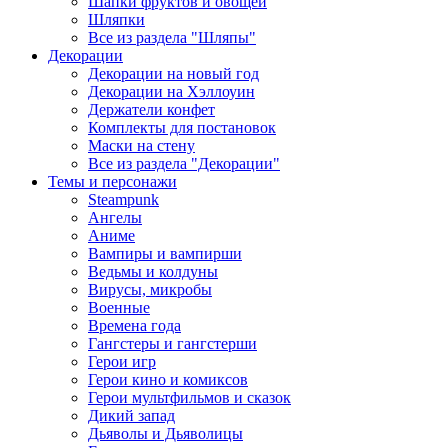
Шапки фруктов и овощей
Шляпки
Все из раздела "Шляпы"
Декорации
Декорации на новый год
Декорации на Хэллоуин
Держатели конфет
Комплекты для постановок
Маски на стену
Все из раздела "Декорации"
Темы и персонажи
Steampunk
Ангелы
Аниме
Вампиры и вампирши
Ведьмы и колдуны
Вирусы, микробы
Военные
Времена года
Гангстеры и гангстерши
Герои игр
Герои кино и комиксов
Герои мультфильмов и сказок
Дикий запад
Дьяволы и Дьяволицы