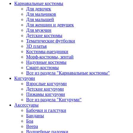
Карнавальные костюмы
Для девочек
Для мальчиков
Для малышей
Для женщин и девушек
Для мужчин
Детские костюмы
Тематические футболки
3D платья
Костюмы-наездники
Морф-костюмы, зентай
Надувные костюмы
Смарт-костюмы
Все из раздела "Карнавальные костюмы"
Кигуруми
Взрослые кигуруми
Детские кигуруми
Пижамы кигуруми
Все из раздела "Кигуруми"
Аксессуары
Бабочки и галстуки
Банданы
Боа
Веера
Волшебные палочки