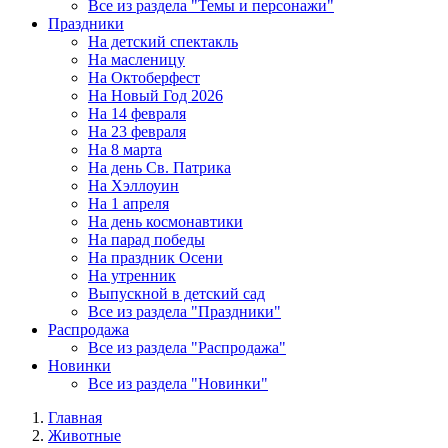
Все из раздела "Темы и персонажи"
Праздники
На детский спектакль
На масленицу
На Октоберфест
На Новый Год 2026
На 14 февраля
На 23 февраля
На 8 марта
На день Св. Патрика
На Хэллоуин
На 1 апреля
На день космонавтики
На парад победы
На праздник Осени
На утренник
Выпускной в детский сад
Все из раздела "Праздники"
Распродажа
Все из раздела "Распродажа"
Новинки
Все из раздела "Новинки"
Главная
Животные