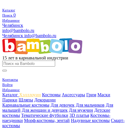
Каталог
0
Поиск
Избранное
Челябинск
info@bambolo.ru
Челябинск
info@bambolo.ru
15 лет в карнавальной индустрии
Контакты
Войти
Избранное
Каталог
Хэлллоуин
Костюмы
Аксессуары
Грим
Маски
Парики
Шляпы
Декорации
Карнавальные костюмы
Для девочек
Для мальчиков
Для
малышей
Для женщин и девушек
Для мужчин
Детские
костюмы
Тематические футболки
3D платья
Костюмы-
наездники
Морф-костюмы, зентай
Надувные костюмы
Смарт-
костюмы