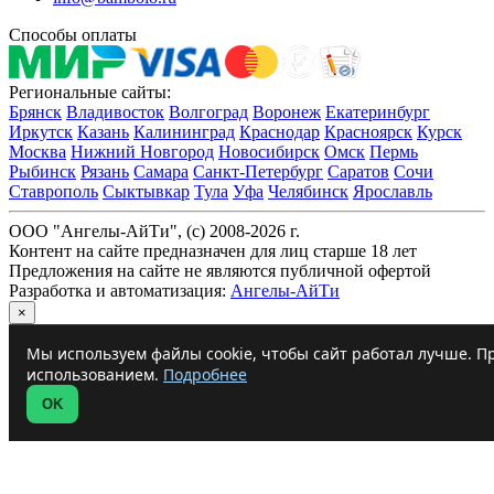
Способы оплаты
Региональные сайты:
Брянск
Владивосток
Волгоград
Воронеж
Екатеринбург
Иркутск
Казань
Калининград
Краснодар
Красноярск
Курск
Москва
Нижний Новгород
Новосибирск
Омск
Пермь
Рыбинск
Рязань
Самара
Санкт-Петербург
Саратов
Сочи
Ставрополь
Сыктывкар
Тула
Уфа
Челябинск
Ярославль
ООО "Ангелы-АйТи", (c) 2008-2026 г.
Контент на сайте предназначен для лиц старше 18 лет
Предложения на сайте не являются публичной офертой
Разработка и автоматизация:
Ангелы-АйТи
×
Мы используем файлы cookie, чтобы сайт работал лучше. Пр
использованием.
Подробнее
OK