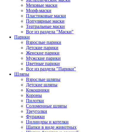
Меховые маски
Морф-маски
Пластиковые маски
Популярные маски
Театральные маски
Все из раздела "Маски"
Парики
Взрослые парики
Детские парики
Женские парики
Мужские парики
Цветные парики
Все из раздела "Парики"
Шляпы
Взрослые шляпы
Детские шляпы
Кокошники
Короны
Пилотки
Соломенные шляпы
Треуголки
Фуражки
Цилиндры и котелки
Шапки в виде животных