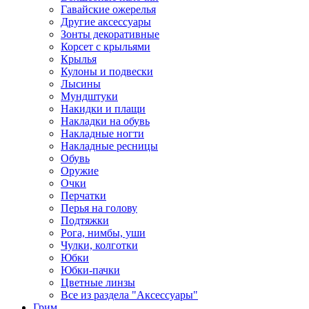
Гавайские ожерелья
Другие аксессуары
Зонты декоративные
Корсет с крыльями
Крылья
Кулоны и подвески
Лысины
Мундштуки
Накидки и плащи
Накладки на обувь
Накладные ногти
Накладные ресницы
Обувь
Оружие
Очки
Перчатки
Перья на голову
Подтяжки
Рога, нимбы, уши
Чулки, колготки
Юбки
Юбки-пачки
Цветные линзы
Все из раздела "Аксессуары"
Грим