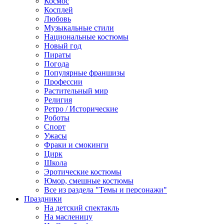
Космос
Косплей
Любовь
Музыкальные стили
Национальные костюмы
Новый год
Пираты
Погода
Популярные франшизы
Профессии
Растительный мир
Религия
Ретро / Исторические
Роботы
Спорт
Ужасы
Фраки и смокинги
Цирк
Школа
Эротические костюмы
Юмор, смешные костюмы
Все из раздела "Темы и персонажи"
Праздники
На детский спектакль
На масленицу