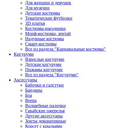
Для женщин и девушек
Для мужчин
Детские костюмы
Тематические футболки
3D платья
Костюмы-наездники
Морф-костюмы, зентай
Надувные костюмы
Смарт-костюмы
Все из раздела "Карнавальные костюмы"
Кигуруми
Взрослые кигуруми
Детские кигуруми
Пижамы кигуруми
Все из раздела "Кигуруми"
Аксессуары
Бабочки и галстуки
Банданы
Боа
Веера
Волшебные палочки
Гавайские ожерелья
Другие аксессуары
Зонты декоративные
Корсет с крыльями