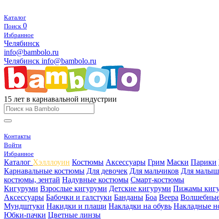
Каталог
0
Поиск
Избранное
Челябинск
info@bambolo.ru
Челябинск
info@bambolo.ru
15 лет в карнавальной индустрии
Контакты
Войти
Избранное
Каталог
Хэлллоуин
Костюмы
Аксессуары
Грим
Маски
Парики
Карнавальные костюмы
Для девочек
Для мальчиков
Для малыш
костюмы, зентай
Надувные костюмы
Смарт-костюмы
Кигуруми
Взрослые кигуруми
Детские кигуруми
Пижамы киг
Аксессуары
Бабочки и галстуки
Банданы
Боа
Веера
Волшебные
Мундштуки
Накидки и плащи
Накладки на обувь
Накладные н
Юбки-пачки
Цветные линзы