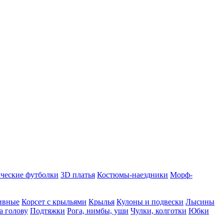
ческие футболки
3D платья
Костюмы-наездники
Морф-
ивные
Корсет с крыльями
Крылья
Кулоны и подвески
Лысины
а голову
Подтяжки
Рога, нимбы, уши
Чулки, колготки
Юбки