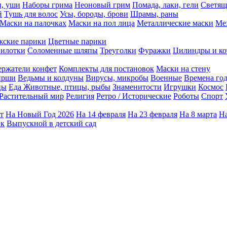
ы, уши
Наборы грима
Неоновый грим
Помада, лаки, гели
Светящ
й
Тушь для волос
Усы, бороды, брови
Шрамы, раны
Маски на палочках
Маски на пол лица
Металлические маски
Ме
ские парики
Цветные парики
илотки
Соломенные шляпы
Треуголки
Фуражки
Цилиндры и ко
ержатели конфет
Комплекты для постановок
Маски на стену
ирши
Ведьмы и колдуны
Вирусы, микробы
Военные
Времена го
цы
Еда
Животные, птицы, рыбы
Знаменитости
Игрушки
Космос
Растительный мир
Религия
Ретро / Исторические
Роботы
Спорт
т
На Новый Год 2026
На 14 февраля
На 23 февраля
На 8 марта
На
ик
Выпускной в детский сад