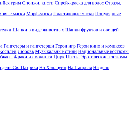
ийся грим
Спонжи, кисти
Спрей-краска для волос
Стразы,
ховые маски
Морф-маски
Пластиковые маски
Популярные
телки
Шапки в виде животных
Шапки фруктов и овощей
да
Гангстеры и гангстерши
Герои игр
Герои кино и комиксов
Косплей
Любовь
Музыкальные стили
Национальные костюмы
Ужасы
Фраки и смокинги
Цирк
Школа
Эротические костюмы
 день Св. Патрика
На Хэллоуин
На 1 апреля
На день