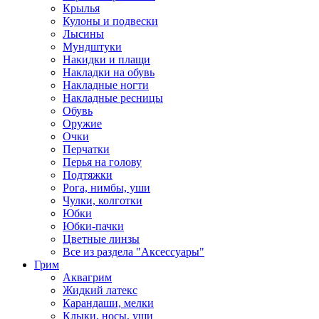
Крылья
Кулоны и подвески
Лысины
Мундштуки
Накидки и плащи
Накладки на обувь
Накладные ногти
Накладные ресницы
Обувь
Оружие
Очки
Перчатки
Перья на голову
Подтяжки
Рога, нимбы, уши
Чулки, колготки
Юбки
Юбки-пачки
Цветные линзы
Все из раздела "Аксессуары"
Грим
Аквагрим
Жидкий латекс
Карандаши, мелки
Клыки, носы, уши