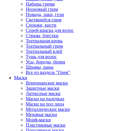
Наборы грима
Неоновый грим
Помада, лаки, гели
Светящийся грим
Спонжи, кисти
Спрей-краска для волос
Стразы, блестки
Театральная кровь
Театральный грим
Театральный клей
Тушь для волос
Усы, бороды, брови
Шрамы, раны
Все из раздела "Грим"
Маски
Венецианские маски
Защитные маски
Латексные маски
Маски на палочках
Маски на пол лица
Металлические маски
Меховые маски
Морф-маски
Пластиковые маски
Популярные маски