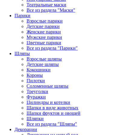
Театральные маски
Все из раздела "Маски"
Парики
Взрослые парики
Детские парики
Женские парики
Мужские парики
Цветные парики
Все из раздела "Парики"
Шляпы
Взрослые шляпы
Детские шляпы
Кокошники
Короны
Пилотки
Соломенные шляпы
Треуголки
Фуражки
Цилиндры и котелки
Шапки в виде животных
Шапки фруктов и овощей
Шляпки
Все из раздела "Шляпы"
Декорации
Декорации на новый год