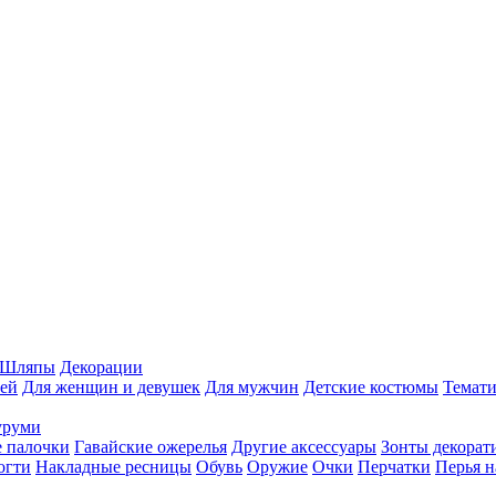
Шляпы
Декорации
ей
Для женщин и девушек
Для мужчин
Детские костюмы
Темати
уруми
 палочки
Гавайские ожерелья
Другие аксессуары
Зонты декорат
огти
Накладные ресницы
Обувь
Оружие
Очки
Перчатки
Перья н