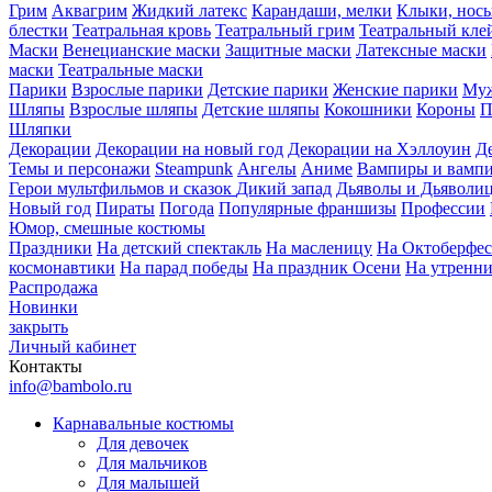
Грим
Аквагрим
Жидкий латекс
Карандаши, мелки
Клыки, нос
блестки
Театральная кровь
Театральный грим
Театральный кле
Маски
Венецианские маски
Защитные маски
Латексные маски
маски
Театральные маски
Парики
Взрослые парики
Детские парики
Женские парики
Муж
Шляпы
Взрослые шляпы
Детские шляпы
Кокошники
Короны
П
Шляпки
Декорации
Декорации на новый год
Декорации на Хэллоуин
Д
Темы и персонажи
Steampunk
Ангелы
Аниме
Вампиры и вамп
Герои мультфильмов и сказок
Дикий запад
Дьяволы и Дьяволи
Новый год
Пираты
Погода
Популярные франшизы
Профессии
Юмор, смешные костюмы
Праздники
На детский спектакль
На масленицу
На Октоберфес
космонавтики
На парад победы
На праздник Осени
На утренн
Распродажа
Новинки
закрыть
Личный кабинет
Контакты
info@bambolo.ru
Карнавальные костюмы
Для девочек
Для мальчиков
Для малышей