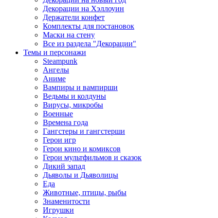
Декорации на Хэллоуин
Держатели конфет
Комплекты для постановок
Маски на стену
Все из раздела "Декорации"
Темы и персонажи
Steampunk
Ангелы
Аниме
Вампиры и вампирши
Ведьмы и колдуны
Вирусы, микробы
Военные
Времена года
Гангстеры и гангстерши
Герои игр
Герои кино и комиксов
Герои мультфильмов и сказок
Дикий запад
Дьяволы и Дьяволицы
Еда
Животные, птицы, рыбы
Знаменитости
Игрушки