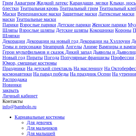
Грим
Аквагрим
Жидкий латекс
Карандаши, мелки
Клыки, нос
блестки
Театральная кровь
Театральный грим
Театральный кле
Маски
Венецианские маски
Защитные маски
Латексные маски
маски
Театральные маски
Парики
Взрослые парики
Детские парики
Женские парики
Муж
Шляпы
Взрослые шляпы
Детские шляпы
Кокошники
Короны
П
Шляпки
Декорации
Декорации на новый год
Декорации на Хэллоуин
Д
Темы и персонажи
Steampunk
Ангелы
Аниме
Вампиры и вамп
Герои мультфильмов и сказок
Дикий запад
Дьяволы и Дьяволи
Новый год
Пираты
Погода
Популярные франшизы
Профессии
Юмор, смешные костюмы
Праздники
На детский спектакль
На масленицу
На Октоберфес
космонавтики
На парад победы
На праздник Осени
На утренн
Распродажа
Новинки
закрыть
Личный кабинет
Контакты
info@bambolo.ru
Карнавальные костюмы
Для девочек
Для мальчиков
Для малышей