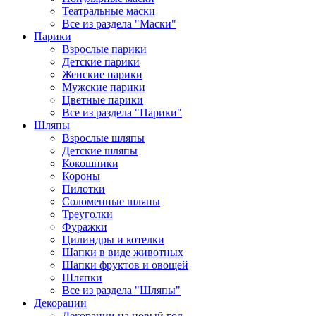
Театральные маски
Все из раздела "Маски"
Парики
Взрослые парики
Детские парики
Женские парики
Мужские парики
Цветные парики
Все из раздела "Парики"
Шляпы
Взрослые шляпы
Детские шляпы
Кокошники
Короны
Пилотки
Соломенные шляпы
Треуголки
Фуражки
Цилиндры и котелки
Шапки в виде животных
Шапки фруктов и овощей
Шляпки
Все из раздела "Шляпы"
Декорации
Декорации на новый год