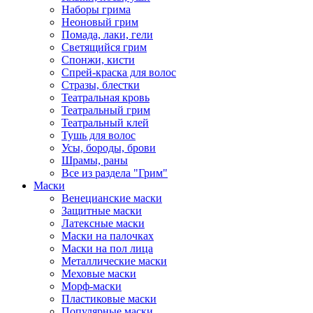
Наборы грима
Неоновый грим
Помада, лаки, гели
Светящийся грим
Спонжи, кисти
Спрей-краска для волос
Стразы, блестки
Театральная кровь
Театральный грим
Театральный клей
Тушь для волос
Усы, бороды, брови
Шрамы, раны
Все из раздела "Грим"
Маски
Венецианские маски
Защитные маски
Латексные маски
Маски на палочках
Маски на пол лица
Металлические маски
Меховые маски
Морф-маски
Пластиковые маски
Популярные маски