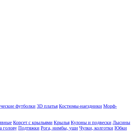
ческие футболки
3D платья
Костюмы-наездники
Морф-
ивные
Корсет с крыльями
Крылья
Кулоны и подвески
Лысины
а голову
Подтяжки
Рога, нимбы, уши
Чулки, колготки
Юбки