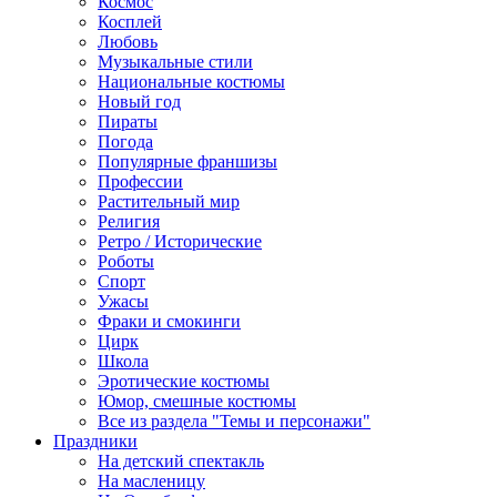
Космос
Косплей
Любовь
Музыкальные стили
Национальные костюмы
Новый год
Пираты
Погода
Популярные франшизы
Профессии
Растительный мир
Религия
Ретро / Исторические
Роботы
Спорт
Ужасы
Фраки и смокинги
Цирк
Школа
Эротические костюмы
Юмор, смешные костюмы
Все из раздела "Темы и персонажи"
Праздники
На детский спектакль
На масленицу