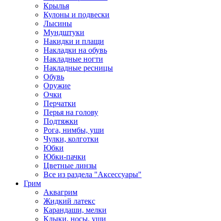
Крылья
Кулоны и подвески
Лысины
Мундштуки
Накидки и плащи
Накладки на обувь
Накладные ногти
Накладные ресницы
Обувь
Оружие
Очки
Перчатки
Перья на голову
Подтяжки
Рога, нимбы, уши
Чулки, колготки
Юбки
Юбки-пачки
Цветные линзы
Все из раздела "Аксессуары"
Грим
Аквагрим
Жидкий латекс
Карандаши, мелки
Клыки, носы, уши