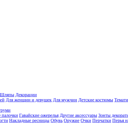
Шляпы
Декорации
ей
Для женщин и девушек
Для мужчин
Детские костюмы
Темати
уруми
 палочки
Гавайские ожерелья
Другие аксессуары
Зонты декорат
огти
Накладные ресницы
Обувь
Оружие
Очки
Перчатки
Перья н