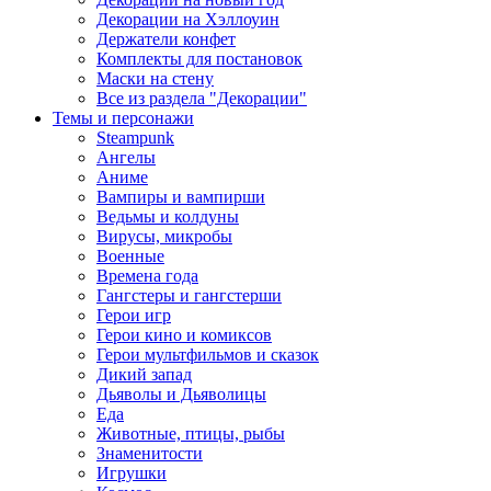
Декорации на Хэллоуин
Держатели конфет
Комплекты для постановок
Маски на стену
Все из раздела "Декорации"
Темы и персонажи
Steampunk
Ангелы
Аниме
Вампиры и вампирши
Ведьмы и колдуны
Вирусы, микробы
Военные
Времена года
Гангстеры и гангстерши
Герои игр
Герои кино и комиксов
Герои мультфильмов и сказок
Дикий запад
Дьяволы и Дьяволицы
Еда
Животные, птицы, рыбы
Знаменитости
Игрушки