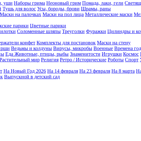
ы, уши
Наборы грима
Неоновый грим
Помада, лаки, гели
Светящ
й
Тушь для волос
Усы, бороды, брови
Шрамы, раны
Маски на палочках
Маски на пол лица
Металлические маски
Ме
ские парики
Цветные парики
илотки
Соломенные шляпы
Треуголки
Фуражки
Цилиндры и ко
ержатели конфет
Комплекты для постановок
Маски на стену
ирши
Ведьмы и колдуны
Вирусы, микробы
Военные
Времена го
цы
Еда
Животные, птицы, рыбы
Знаменитости
Игрушки
Космос
Растительный мир
Религия
Ретро / Исторические
Роботы
Спорт
т
На Новый Год 2026
На 14 февраля
На 23 февраля
На 8 марта
На
ик
Выпускной в детский сад