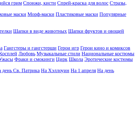
ийся грим
Спонжи, кисти
Спрей-краска для волос
Стразы,
ховые маски
Морф-маски
Пластиковые маски
Популярные
телки
Шапки в виде животных
Шапки фруктов и овощей
да
Гангстеры и гангстерши
Герои игр
Герои кино и комиксов
Косплей
Любовь
Музыкальные стили
Национальные костюмы
Ужасы
Фраки и смокинги
Цирк
Школа
Эротические костюмы
 день Св. Патрика
На Хэллоуин
На 1 апреля
На день