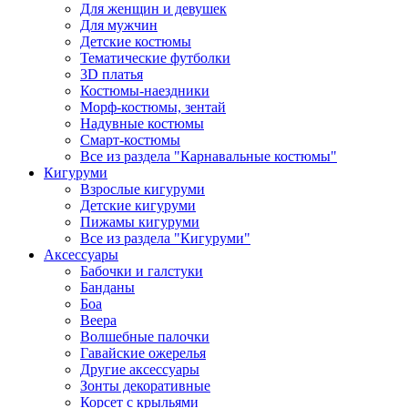
Для женщин и девушек
Для мужчин
Детские костюмы
Тематические футболки
3D платья
Костюмы-наездники
Морф-костюмы, зентай
Надувные костюмы
Смарт-костюмы
Все из раздела "Карнавальные костюмы"
Кигуруми
Взрослые кигуруми
Детские кигуруми
Пижамы кигуруми
Все из раздела "Кигуруми"
Аксессуары
Бабочки и галстуки
Банданы
Боа
Веера
Волшебные палочки
Гавайские ожерелья
Другие аксессуары
Зонты декоративные
Корсет с крыльями