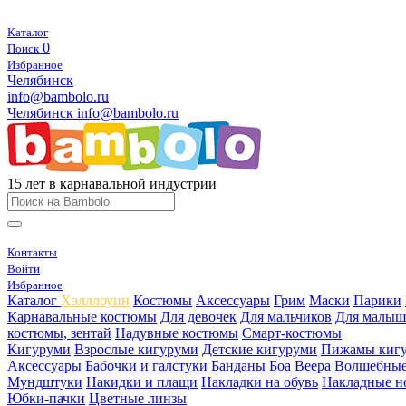
Каталог
0
Поиск
Избранное
Челябинск
info@bambolo.ru
Челябинск
info@bambolo.ru
15 лет в карнавальной индустрии
Контакты
Войти
Избранное
Каталог
Хэлллоуин
Костюмы
Аксессуары
Грим
Маски
Парики
Карнавальные костюмы
Для девочек
Для мальчиков
Для малыш
костюмы, зентай
Надувные костюмы
Смарт-костюмы
Кигуруми
Взрослые кигуруми
Детские кигуруми
Пижамы киг
Аксессуары
Бабочки и галстуки
Банданы
Боа
Веера
Волшебные
Мундштуки
Накидки и плащи
Накладки на обувь
Накладные н
Юбки-пачки
Цветные линзы