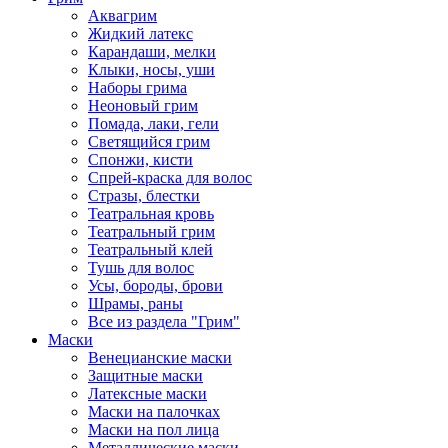
Аквагрим
Жидкий латекс
Карандаши, мелки
Клыки, носы, уши
Наборы грима
Неоновый грим
Помада, лаки, гели
Светящийся грим
Спонжи, кисти
Спрей-краска для волос
Стразы, блестки
Театральная кровь
Театральный грим
Театральный клей
Тушь для волос
Усы, бороды, брови
Шрамы, раны
Все из раздела "Грим"
Маски
Венецианские маски
Защитные маски
Латексные маски
Маски на палочках
Маски на пол лица
Металлические маски