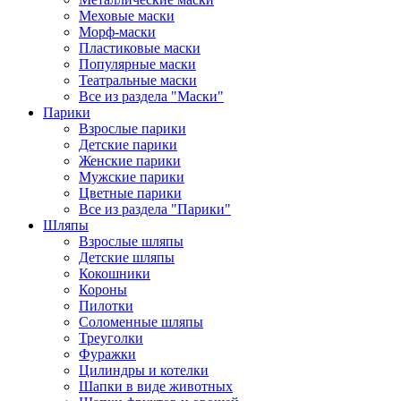
Меховые маски
Морф-маски
Пластиковые маски
Популярные маски
Театральные маски
Все из раздела "Маски"
Парики
Взрослые парики
Детские парики
Женские парики
Мужские парики
Цветные парики
Все из раздела "Парики"
Шляпы
Взрослые шляпы
Детские шляпы
Кокошники
Короны
Пилотки
Соломенные шляпы
Треуголки
Фуражки
Цилиндры и котелки
Шапки в виде животных