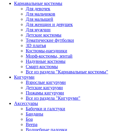
Карнавальные костюмы
Для девочек
Для мальчиков
Для малышей
Для женщин и девушек
Для мужчин
Детские костюмы
Тематические футболки
3D платья
Костюмы-наездники
Морф-костюмы, зентай
Надувные костюмы
Смарт-костюмы
Все из раздела "Карнавальные костюмы"
Кигуруми
Взрослые кигуруми
Детские кигуруми
Пижамы кигуруми
Все из раздела "Кигуруми"
Аксессуары
Бабочки и галстуки
Банданы
Боа
Веера
Волшебные палочки