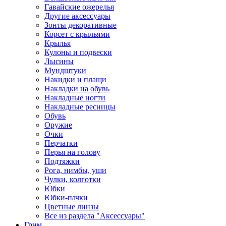
Гавайские ожерелья
Другие аксессуары
Зонты декоративные
Корсет с крыльями
Крылья
Кулоны и подвески
Лысины
Мундштуки
Накидки и плащи
Накладки на обувь
Накладные ногти
Накладные ресницы
Обувь
Оружие
Очки
Перчатки
Перья на голову
Подтяжки
Рога, нимбы, уши
Чулки, колготки
Юбки
Юбки-пачки
Цветные линзы
Все из раздела "Аксессуары"
Грим