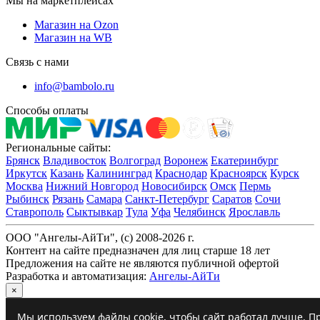
Мы на маркетплейсах
Магазин на Ozon
Магазин на WB
Связь с нами
info@bambolo.ru
Способы оплаты
Региональные сайты:
Брянск
Владивосток
Волгоград
Воронеж
Екатеринбург
Иркутск
Казань
Калининград
Краснодар
Красноярск
Курск
Москва
Нижний Новгород
Новосибирск
Омск
Пермь
Рыбинск
Рязань
Самара
Санкт-Петербург
Саратов
Сочи
Ставрополь
Сыктывкар
Тула
Уфа
Челябинск
Ярославль
ООО "Ангелы-АйТи", (c) 2008-2026 г.
Контент на сайте предназначен для лиц старше 18 лет
Предложения на сайте не являются публичной офертой
Разработка и автоматизация:
Ангелы-АйТи
×
Мы используем файлы cookie, чтобы сайт работал лучше. Пр