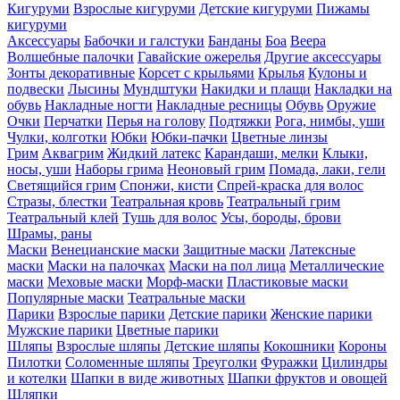
Кигуруми
Взрослые кигуруми
Детские кигуруми
Пижамы
кигуруми
Аксессуары
Бабочки и галстуки
Банданы
Боа
Веера
Волшебные палочки
Гавайские ожерелья
Другие аксессуары
Зонты декоративные
Корсет с крыльями
Крылья
Кулоны и
подвески
Лысины
Мундштуки
Накидки и плащи
Накладки на
обувь
Накладные ногти
Накладные ресницы
Обувь
Оружие
Очки
Перчатки
Перья на голову
Подтяжки
Рога, нимбы, уши
Чулки, колготки
Юбки
Юбки-пачки
Цветные линзы
Грим
Аквагрим
Жидкий латекс
Карандаши, мелки
Клыки,
носы, уши
Наборы грима
Неоновый грим
Помада, лаки, гели
Светящийся грим
Спонжи, кисти
Спрей-краска для волос
Стразы, блестки
Театральная кровь
Театральный грим
Театральный клей
Тушь для волос
Усы, бороды, брови
Шрамы, раны
Маски
Венецианские маски
Защитные маски
Латексные
маски
Маски на палочках
Маски на пол лица
Металлические
маски
Меховые маски
Морф-маски
Пластиковые маски
Популярные маски
Театральные маски
Парики
Взрослые парики
Детские парики
Женские парики
Мужские парики
Цветные парики
Шляпы
Взрослые шляпы
Детские шляпы
Кокошники
Короны
Пилотки
Соломенные шляпы
Треуголки
Фуражки
Цилиндры
и котелки
Шапки в виде животных
Шапки фруктов и овощей
Шляпки