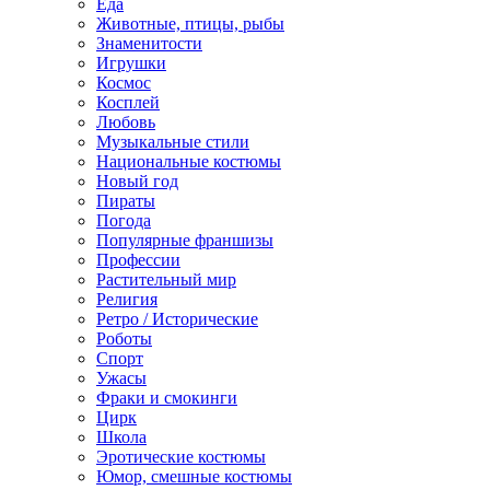
Еда
Животные, птицы, рыбы
Знаменитости
Игрушки
Космос
Косплей
Любовь
Музыкальные стили
Национальные костюмы
Новый год
Пираты
Погода
Популярные франшизы
Профессии
Растительный мир
Религия
Ретро / Исторические
Роботы
Спорт
Ужасы
Фраки и смокинги
Цирк
Школа
Эротические костюмы
Юмор, смешные костюмы