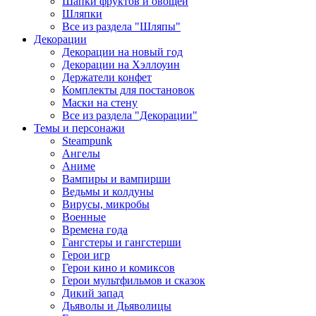
Шапки фруктов и овощей
Шляпки
Все из раздела "Шляпы"
Декорации
Декорации на новый год
Декорации на Хэллоуин
Держатели конфет
Комплекты для постановок
Маски на стену
Все из раздела "Декорации"
Темы и персонажи
Steampunk
Ангелы
Аниме
Вампиры и вампирши
Ведьмы и колдуны
Вирусы, микробы
Военные
Времена года
Гангстеры и гангстерши
Герои игр
Герои кино и комиксов
Герои мультфильмов и сказок
Дикий запад
Дьяволы и Дьяволицы