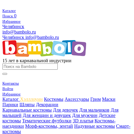
Каталог
0
Поиск
Избранное
Челябинск
info@bambolo.ru
Челябинск
info@bambolo.ru
15 лет в карнавальной индустрии
Контакты
Войти
Избранное
Каталог
Хэлллоуин
Костюмы
Аксессуары
Грим
Маски
Парики
Шляпы
Декорации
Карнавальные костюмы
Для девочек
Для мальчиков
Для
малышей
Для женщин и девушек
Для мужчин
Детские
костюмы
Тематические футболки
3D платья
Костюмы-
наездники
Морф-костюмы, зентай
Надувные костюмы
Смарт-
костюмы