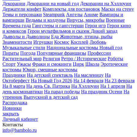
Декорации
Декорации на новый год
Декорации на Хэллоуин
Держатели конфет
Комплекты для постановок
Маски на стену
Темы и персонажи
Steampunk
Ангелы
Аниме
Вампиры и
вампирши
Ведьмы и колдуны
Вирусы, микробы
Военные
Времена года
Гангстеры и гангстерши
Герои игр
Герои кино
и комиксов
Герои мультфильмов и сказок
Дикий запад
Дьяволы и Дьяволицы
Еда
Животные, птицы, рыбы
Знаменитости
Игрушки
Космос
Косплей
Любовь
Музыкальные стили
Национальные костюмы
Новый год
Пираты
Погода
Популярные франшизы
Профессии
Растительный мир
Религия
Ретро / Исторические
Роботы
Спорт
Ужасы
Фраки и смокинги
Цирк
Школа
Эротические
костюмы
Юмор, смешные костюмы
Праздники
На детский спектакль
На масленицу
На
Октоберфест
На Новый Год 2026
На 14 февраля
На 23 февраля
На 8 марта
На день Св. Патрика
На Хэллоуин
На 1 апреля
На
день космонавтики
На парад победы
На праздник Осени
На
утренник
Выпускной в детский сад
Распродажа
Новинки
закрыть
Личный кабинет
Контакты
info@bambolo.ru