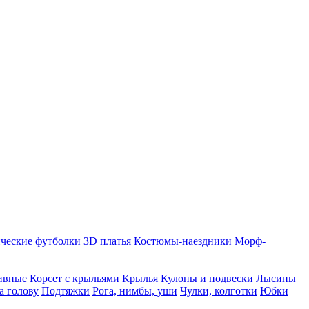
ческие футболки
3D платья
Костюмы-наездники
Морф-
ивные
Корсет с крыльями
Крылья
Кулоны и подвески
Лысины
а голову
Подтяжки
Рога, нимбы, уши
Чулки, колготки
Юбки