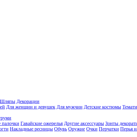
Шляпы
Декорации
ей
Для женщин и девушек
Для мужчин
Детские костюмы
Темати
уруми
 палочки
Гавайские ожерелья
Другие аксессуары
Зонты декорат
огти
Накладные ресницы
Обувь
Оружие
Очки
Перчатки
Перья н