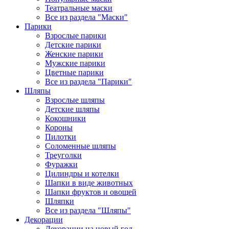
Театральные маски
Все из раздела "Маски"
Парики
Взрослые парики
Детские парики
Женские парики
Мужские парики
Цветные парики
Все из раздела "Парики"
Шляпы
Взрослые шляпы
Детские шляпы
Кокошники
Короны
Пилотки
Соломенные шляпы
Треуголки
Фуражки
Цилиндры и котелки
Шапки в виде животных
Шапки фруктов и овощей
Шляпки
Все из раздела "Шляпы"
Декорации
Декорации на новый год