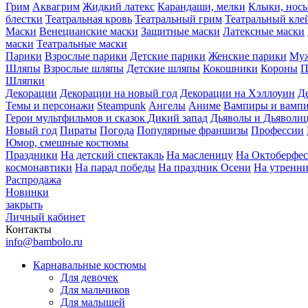
Грим
Аквагрим
Жидкий латекс
Карандаши, мелки
Клыки, нос
блестки
Театральная кровь
Театральный грим
Театральный кле
Маски
Венецианские маски
Защитные маски
Латексные маски
маски
Театральные маски
Парики
Взрослые парики
Детские парики
Женские парики
Муж
Шляпы
Взрослые шляпы
Детские шляпы
Кокошники
Короны
П
Шляпки
Декорации
Декорации на новый год
Декорации на Хэллоуин
Д
Темы и персонажи
Steampunk
Ангелы
Аниме
Вампиры и вамп
Герои мультфильмов и сказок
Дикий запад
Дьяволы и Дьяволи
Новый год
Пираты
Погода
Популярные франшизы
Профессии
Юмор, смешные костюмы
Праздники
На детский спектакль
На масленицу
На Октоберфес
космонавтики
На парад победы
На праздник Осени
На утренн
Распродажа
Новинки
закрыть
Личный кабинет
Контакты
info@bambolo.ru
Карнавальные костюмы
Для девочек
Для мальчиков
Для малышей