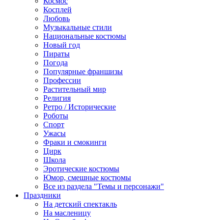
Космос
Косплей
Любовь
Музыкальные стили
Национальные костюмы
Новый год
Пираты
Погода
Популярные франшизы
Профессии
Растительный мир
Религия
Ретро / Исторические
Роботы
Спорт
Ужасы
Фраки и смокинги
Цирк
Школа
Эротические костюмы
Юмор, смешные костюмы
Все из раздела "Темы и персонажи"
Праздники
На детский спектакль
На масленицу