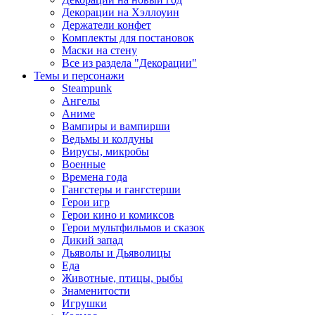
Декорации на Хэллоуин
Держатели конфет
Комплекты для постановок
Маски на стену
Все из раздела "Декорации"
Темы и персонажи
Steampunk
Ангелы
Аниме
Вампиры и вампирши
Ведьмы и колдуны
Вирусы, микробы
Военные
Времена года
Гангстеры и гангстерши
Герои игр
Герои кино и комиксов
Герои мультфильмов и сказок
Дикий запад
Дьяволы и Дьяволицы
Еда
Животные, птицы, рыбы
Знаменитости
Игрушки