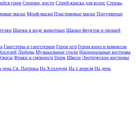
ийся грим
Спонжи, кисти
Спрей-краска для волос
Стразы,
ховые маски
Морф-маски
Пластиковые маски
Популярные
телки
Шапки в виде животных
Шапки фруктов и овощей
да
Гангстеры и гангстерши
Герои игр
Герои кино и комиксов
Косплей
Любовь
Музыкальные стили
Национальные костюмы
Ужасы
Фраки и смокинги
Цирк
Школа
Эротические костюмы
 день Св. Патрика
На Хэллоуин
На 1 апреля
На день