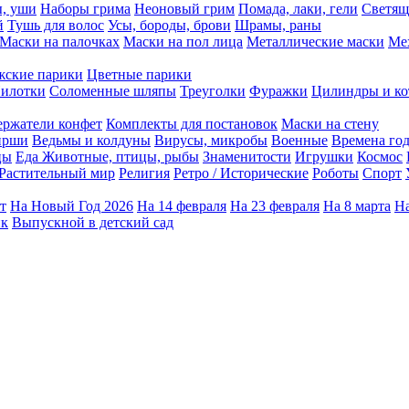
ы, уши
Наборы грима
Неоновый грим
Помада, лаки, гели
Светящ
й
Тушь для волос
Усы, бороды, брови
Шрамы, раны
Маски на палочках
Маски на пол лица
Металлические маски
Ме
ские парики
Цветные парики
илотки
Соломенные шляпы
Треуголки
Фуражки
Цилиндры и ко
ержатели конфет
Комплекты для постановок
Маски на стену
ирши
Ведьмы и колдуны
Вирусы, микробы
Военные
Времена го
цы
Еда
Животные, птицы, рыбы
Знаменитости
Игрушки
Космос
Растительный мир
Религия
Ретро / Исторические
Роботы
Спорт
т
На Новый Год 2026
На 14 февраля
На 23 февраля
На 8 марта
На
ик
Выпускной в детский сад