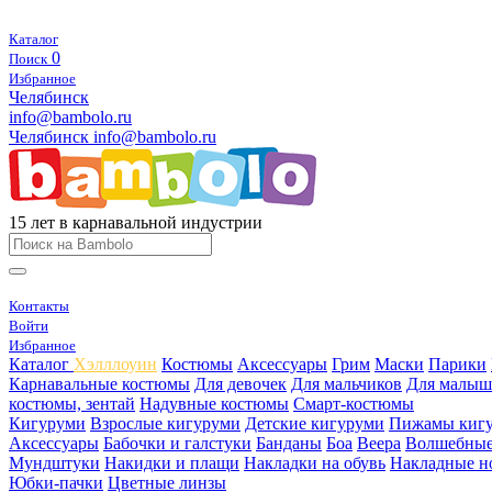
Каталог
0
Поиск
Избранное
Челябинск
info@bambolo.ru
Челябинск
info@bambolo.ru
15 лет в карнавальной индустрии
Контакты
Войти
Избранное
Каталог
Хэлллоуин
Костюмы
Аксессуары
Грим
Маски
Парики
Карнавальные костюмы
Для девочек
Для мальчиков
Для малыш
костюмы, зентай
Надувные костюмы
Смарт-костюмы
Кигуруми
Взрослые кигуруми
Детские кигуруми
Пижамы киг
Аксессуары
Бабочки и галстуки
Банданы
Боа
Веера
Волшебные
Мундштуки
Накидки и плащи
Накладки на обувь
Накладные н
Юбки-пачки
Цветные линзы