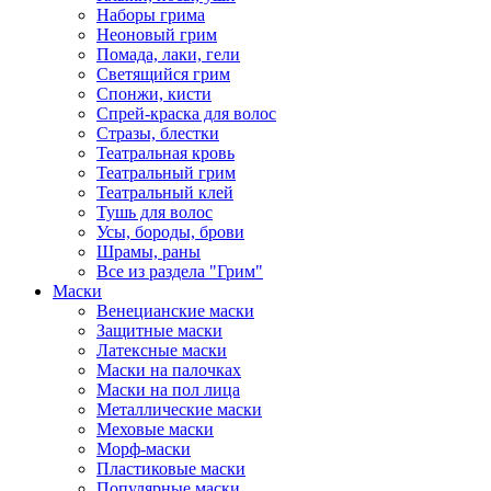
Наборы грима
Неоновый грим
Помада, лаки, гели
Светящийся грим
Спонжи, кисти
Спрей-краска для волос
Стразы, блестки
Театральная кровь
Театральный грим
Театральный клей
Тушь для волос
Усы, бороды, брови
Шрамы, раны
Все из раздела "Грим"
Маски
Венецианские маски
Защитные маски
Латексные маски
Маски на палочках
Маски на пол лица
Металлические маски
Меховые маски
Морф-маски
Пластиковые маски
Популярные маски