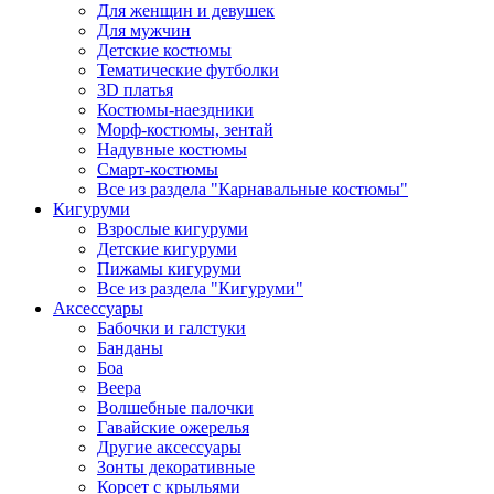
Для женщин и девушек
Для мужчин
Детские костюмы
Тематические футболки
3D платья
Костюмы-наездники
Морф-костюмы, зентай
Надувные костюмы
Смарт-костюмы
Все из раздела "Карнавальные костюмы"
Кигуруми
Взрослые кигуруми
Детские кигуруми
Пижамы кигуруми
Все из раздела "Кигуруми"
Аксессуары
Бабочки и галстуки
Банданы
Боа
Веера
Волшебные палочки
Гавайские ожерелья
Другие аксессуары
Зонты декоративные
Корсет с крыльями