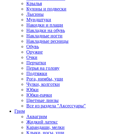
Крылья
Кулоны и подвески
Лысины
Мундштуки
Накидки и плащи
Накладки на обувь
Накладные ногти
Накладные ресницы
Обувь
Оружие
Очки
Перчатки
Перья на голову
Подтяжки
Рога, нимбы, уши
Чулки, колготки
Юбки
Юбки-пачки
Цветные линзы
Все из раздела "Аксессуары"
Грим
Аквагрим
Жидкий латекс
Карандаши, мелки
Клыки, носы, уши