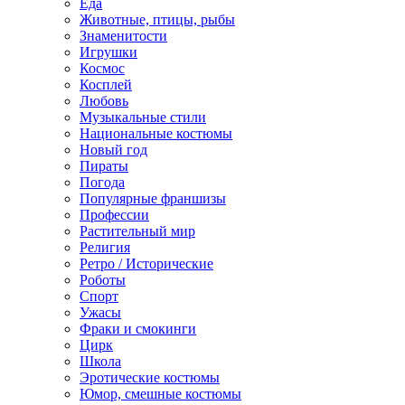
Еда
Животные, птицы, рыбы
Знаменитости
Игрушки
Космос
Косплей
Любовь
Музыкальные стили
Национальные костюмы
Новый год
Пираты
Погода
Популярные франшизы
Профессии
Растительный мир
Религия
Ретро / Исторические
Роботы
Спорт
Ужасы
Фраки и смокинги
Цирк
Школа
Эротические костюмы
Юмор, смешные костюмы