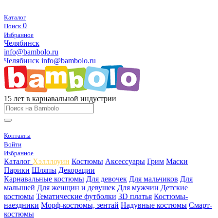
Каталог
0
Поиск
Избранное
Челябинск
info@bambolo.ru
Челябинск
info@bambolo.ru
15 лет в карнавальной индустрии
Контакты
Войти
Избранное
Каталог
Хэлллоуин
Костюмы
Аксессуары
Грим
Маски
Парики
Шляпы
Декорации
Карнавальные костюмы
Для девочек
Для мальчиков
Для
малышей
Для женщин и девушек
Для мужчин
Детские
костюмы
Тематические футболки
3D платья
Костюмы-
наездники
Морф-костюмы, зентай
Надувные костюмы
Смарт-
костюмы