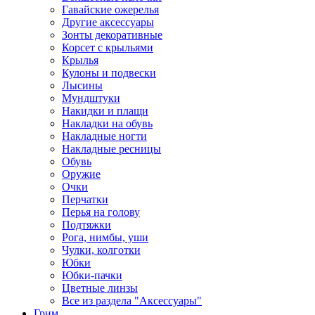
Гавайские ожерелья
Другие аксессуары
Зонты декоративные
Корсет с крыльями
Крылья
Кулоны и подвески
Лысины
Мундштуки
Накидки и плащи
Накладки на обувь
Накладные ногти
Накладные ресницы
Обувь
Оружие
Очки
Перчатки
Перья на голову
Подтяжки
Рога, нимбы, уши
Чулки, колготки
Юбки
Юбки-пачки
Цветные линзы
Все из раздела "Аксессуары"
Грим