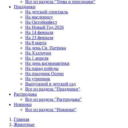
Все из раздела "Темы и персонажи"
Праздники
На детский спектакль
На масленицу
На Октоберфест
На Новый Год 2026
На 14 февраля
На 23 февраля
На 8 марта
На день Св. Патрика
На Хэллоуин
На 1 апреля
На день космонавтики
На парад победы
На праздник Осени
На утренник
Выпускной в детский сад
Все из раздела "Праздники"
Распродажа
Все из раздела "Распродажа"
Новинки
Все из раздела "Новинки"
Главная
Животные