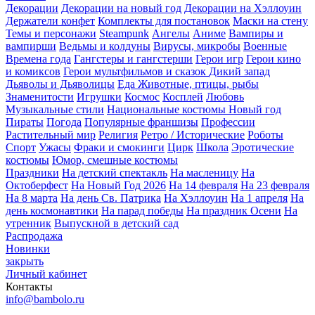
Декорации
Декорации на новый год
Декорации на Хэллоуин
Держатели конфет
Комплекты для постановок
Маски на стену
Темы и персонажи
Steampunk
Ангелы
Аниме
Вампиры и
вампирши
Ведьмы и колдуны
Вирусы, микробы
Военные
Времена года
Гангстеры и гангстерши
Герои игр
Герои кино
и комиксов
Герои мультфильмов и сказок
Дикий запад
Дьяволы и Дьяволицы
Еда
Животные, птицы, рыбы
Знаменитости
Игрушки
Космос
Косплей
Любовь
Музыкальные стили
Национальные костюмы
Новый год
Пираты
Погода
Популярные франшизы
Профессии
Растительный мир
Религия
Ретро / Исторические
Роботы
Спорт
Ужасы
Фраки и смокинги
Цирк
Школа
Эротические
костюмы
Юмор, смешные костюмы
Праздники
На детский спектакль
На масленицу
На
Октоберфест
На Новый Год 2026
На 14 февраля
На 23 февраля
На 8 марта
На день Св. Патрика
На Хэллоуин
На 1 апреля
На
день космонавтики
На парад победы
На праздник Осени
На
утренник
Выпускной в детский сад
Распродажа
Новинки
закрыть
Личный кабинет
Контакты
info@bambolo.ru