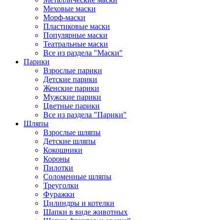
Меховые маски
Морф-маски
Пластиковые маски
Популярные маски
Театральные маски
Все из раздела "Маски"
Парики
Взрослые парики
Детские парики
Женские парики
Мужские парики
Цветные парики
Все из раздела "Парики"
Шляпы
Взрослые шляпы
Детские шляпы
Кокошники
Короны
Пилотки
Соломенные шляпы
Треуголки
Фуражки
Цилиндры и котелки
Шапки в виде животных