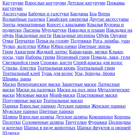
Кигуруми
Взрослые кигуруми
Детские кигуруми
Пижамы
кигуруми
Аксессуары
Бабочки и галстуки
Банданы
Боа
Веера
Волшебные палочки
Гавайские ожерелья
Другие аксессуары
Зонты декоративные
Корсет с крыльями
Крылья
Кулоны и
подвески
Лысины
Мундштуки
Накидки и плащи
Накладки на
обувь
Накладные ногти
Накладные ресницы
Обувь
Оружие
Очки
Перчатки
Перья на голову
Подтяжки
Рога, нимбы, уши
Чулки, колготки
Юбки
Юбки-пачки
Цветные линзы
Грим
Аквагрим
Жидкий латекс
Карандаши, мелки
Клыки,
носы, уши
Наборы грима
Неоновый грим
Помада, лаки, гели
Светящийся грим
Спонжи, кисти
Спрей-краска для волос
Стразы, блестки
Театральная кровь
Театральный грим
Театральный клей
Тушь для волос
Усы, бороды, брови
Шрамы, раны
Маски
Венецианские маски
Защитные маски
Латексные
маски
Маски на палочках
Маски на пол лица
Металлические
маски
Меховые маски
Морф-маски
Пластиковые маски
Популярные маски
Театральные маски
Парики
Взрослые парики
Детские парики
Женские парики
Мужские парики
Цветные парики
Шляпы
Взрослые шляпы
Детские шляпы
Кокошники
Короны
Пилотки
Соломенные шляпы
Треуголки
Фуражки
Цилиндры
и котелки
Шапки в виде животных
Шапки фруктов и овощей
Шляпки