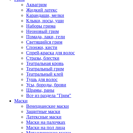
Аквагрим
Жидкий латекс
Карандаши, мелки
Клыки, носы, уши
Наборы грима
Неоновый грим
Помада, лаки, гели
Светящийся грим
Спонжи, кисти
Спрей-краска для волос
Стразы, блестки
Театральная кровь
Театральный грим
Театральный клей
Тушь для волос
Усы, бороды, брови
Шрамы, раны
Все из раздела "Грим"
Маски
Венецианские маски
Защитные маски
Латексные маски
Маски на палочках
Маски на пол лица
Металлические маски