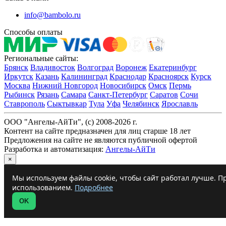
info@bambolo.ru
Способы оплаты
Региональные сайты:
Брянск
Владивосток
Волгоград
Воронеж
Екатеринбург
Иркутск
Казань
Калининград
Краснодар
Красноярск
Курск
Москва
Нижний Новгород
Новосибирск
Омск
Пермь
Рыбинск
Рязань
Самара
Санкт-Петербург
Саратов
Сочи
Ставрополь
Сыктывкар
Тула
Уфа
Челябинск
Ярославль
ООО "Ангелы-АйТи", (c) 2008-2026 г.
Контент на сайте предназначен для лиц старше 18 лет
Предложения на сайте не являются публичной офертой
Разработка и автоматизация:
Ангелы-АйТи
×
Мы используем файлы cookie, чтобы сайт работал лучше. Пр
использованием.
Подробнее
OK