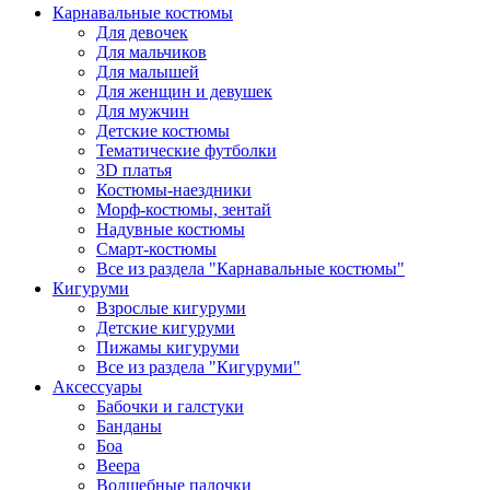
Карнавальные костюмы
Для девочек
Для мальчиков
Для малышей
Для женщин и девушек
Для мужчин
Детские костюмы
Тематические футболки
3D платья
Костюмы-наездники
Морф-костюмы, зентай
Надувные костюмы
Смарт-костюмы
Все из раздела "Карнавальные костюмы"
Кигуруми
Взрослые кигуруми
Детские кигуруми
Пижамы кигуруми
Все из раздела "Кигуруми"
Аксессуары
Бабочки и галстуки
Банданы
Боа
Веера
Волшебные палочки