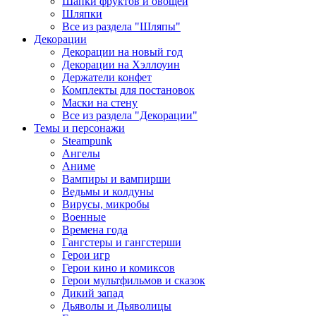
Шапки фруктов и овощей
Шляпки
Все из раздела "Шляпы"
Декорации
Декорации на новый год
Декорации на Хэллоуин
Держатели конфет
Комплекты для постановок
Маски на стену
Все из раздела "Декорации"
Темы и персонажи
Steampunk
Ангелы
Аниме
Вампиры и вампирши
Ведьмы и колдуны
Вирусы, микробы
Военные
Времена года
Гангстеры и гангстерши
Герои игр
Герои кино и комиксов
Герои мультфильмов и сказок
Дикий запад
Дьяволы и Дьяволицы