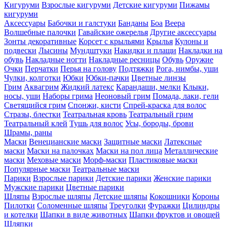
Кигуруми
Взрослые кигуруми
Детские кигуруми
Пижамы
кигуруми
Аксессуары
Бабочки и галстуки
Банданы
Боа
Веера
Волшебные палочки
Гавайские ожерелья
Другие аксессуары
Зонты декоративные
Корсет с крыльями
Крылья
Кулоны и
подвески
Лысины
Мундштуки
Накидки и плащи
Накладки на
обувь
Накладные ногти
Накладные ресницы
Обувь
Оружие
Очки
Перчатки
Перья на голову
Подтяжки
Рога, нимбы, уши
Чулки, колготки
Юбки
Юбки-пачки
Цветные линзы
Грим
Аквагрим
Жидкий латекс
Карандаши, мелки
Клыки,
носы, уши
Наборы грима
Неоновый грим
Помада, лаки, гели
Светящийся грим
Спонжи, кисти
Спрей-краска для волос
Стразы, блестки
Театральная кровь
Театральный грим
Театральный клей
Тушь для волос
Усы, бороды, брови
Шрамы, раны
Маски
Венецианские маски
Защитные маски
Латексные
маски
Маски на палочках
Маски на пол лица
Металлические
маски
Меховые маски
Морф-маски
Пластиковые маски
Популярные маски
Театральные маски
Парики
Взрослые парики
Детские парики
Женские парики
Мужские парики
Цветные парики
Шляпы
Взрослые шляпы
Детские шляпы
Кокошники
Короны
Пилотки
Соломенные шляпы
Треуголки
Фуражки
Цилиндры
и котелки
Шапки в виде животных
Шапки фруктов и овощей
Шляпки