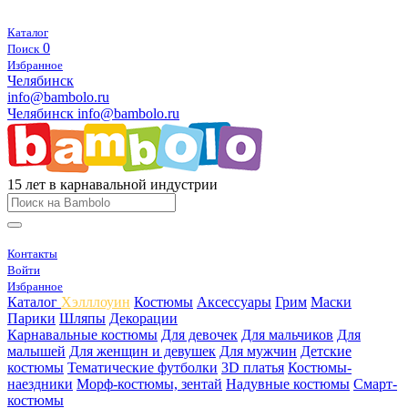
Каталог
0
Поиск
Избранное
Челябинск
info@bambolo.ru
Челябинск
info@bambolo.ru
15 лет в карнавальной индустрии
Контакты
Войти
Избранное
Каталог
Хэлллоуин
Костюмы
Аксессуары
Грим
Маски
Парики
Шляпы
Декорации
Карнавальные костюмы
Для девочек
Для мальчиков
Для
малышей
Для женщин и девушек
Для мужчин
Детские
костюмы
Тематические футболки
3D платья
Костюмы-
наездники
Морф-костюмы, зентай
Надувные костюмы
Смарт-
костюмы