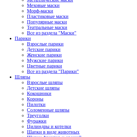
Меховые маски
Морф-маски
Пластиковые маски
Популярные маски
Театральные маски
Все из раздела "Маски"
Парики
Взрослые парики
Детские парики
Женские парики
Мужские парики
Цветные парики
Все из раздела "Парики"
Шляпы
Взрослые шляпы
Детские шляпы
Кокошники
Короны
Пилотки
Соломенные шляпы
Треуголки
Фуражки
Цилиндры и котелки
Шапки в виде животных