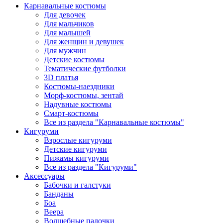
Карнавальные костюмы
Для девочек
Для мальчиков
Для малышей
Для женщин и девушек
Для мужчин
Детские костюмы
Тематические футболки
3D платья
Костюмы-наездники
Морф-костюмы, зентай
Надувные костюмы
Смарт-костюмы
Все из раздела "Карнавальные костюмы"
Кигуруми
Взрослые кигуруми
Детские кигуруми
Пижамы кигуруми
Все из раздела "Кигуруми"
Аксессуары
Бабочки и галстуки
Банданы
Боа
Веера
Волшебные палочки