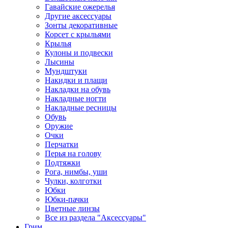
Гавайские ожерелья
Другие аксессуары
Зонты декоративные
Корсет с крыльями
Крылья
Кулоны и подвески
Лысины
Мундштуки
Накидки и плащи
Накладки на обувь
Накладные ногти
Накладные ресницы
Обувь
Оружие
Очки
Перчатки
Перья на голову
Подтяжки
Рога, нимбы, уши
Чулки, колготки
Юбки
Юбки-пачки
Цветные линзы
Все из раздела "Аксессуары"
Грим