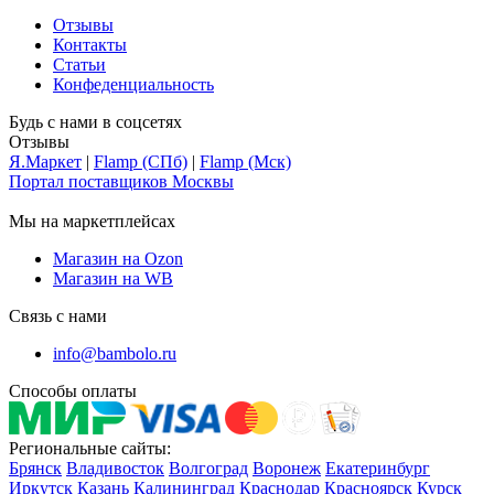
Отзывы
Контакты
Статьи
Конфеденциальность
Будь с нами в соцсетях
Отзывы
Я.Маркет
|
Flamp (СПб)
|
Flamp (Мск)
Портал поставщиков Москвы
Мы на маркетплейсах
Магазин на Ozon
Магазин на WB
Связь с нами
info@bambolo.ru
Способы оплаты
Региональные сайты:
Брянск
Владивосток
Волгоград
Воронеж
Екатеринбург
Иркутск
Казань
Калининград
Краснодар
Красноярск
Курск