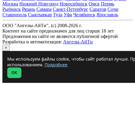
Москва
Нижний Новгород
Новосибирск
Омск
Пермь
Рыбинск
Рязань
Самара
Санкт-Петербург
Саратов
Сочи
Ставрополь
Сыктывкар
Тула
Уфа
Челябинск
Ярославль
ООО "Ангелы-АйТи", (c) 2008-2026 г.
Контент на сайте предназначен для лиц старше 18 лет
Предложения на сайте не являются публичной офертой
Разработка и автоматизация:
Ангелы-АйТи
×
Мы используем файлы cookie, чтобы сайт работал лучше. Пр
использованием.
Подробнее
OK