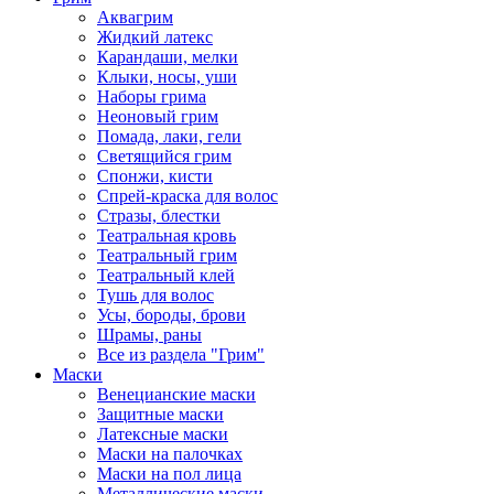
Аквагрим
Жидкий латекс
Карандаши, мелки
Клыки, носы, уши
Наборы грима
Неоновый грим
Помада, лаки, гели
Светящийся грим
Спонжи, кисти
Спрей-краска для волос
Стразы, блестки
Театральная кровь
Театральный грим
Театральный клей
Тушь для волос
Усы, бороды, брови
Шрамы, раны
Все из раздела "Грим"
Маски
Венецианские маски
Защитные маски
Латексные маски
Маски на палочках
Маски на пол лица
Металлические маски