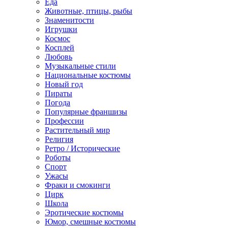
Еда
Животные, птицы, рыбы
Знаменитости
Игрушки
Космос
Косплей
Любовь
Музыкальные стили
Национальные костюмы
Новый год
Пираты
Погода
Популярные франшизы
Профессии
Растительный мир
Религия
Ретро / Исторические
Роботы
Спорт
Ужасы
Фраки и смокинги
Цирк
Школа
Эротические костюмы
Юмор, смешные костюмы