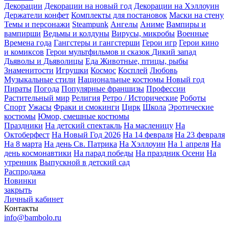
Декорации
Декорации на новый год
Декорации на Хэллоуин
Держатели конфет
Комплекты для постановок
Маски на стену
Темы и персонажи
Steampunk
Ангелы
Аниме
Вампиры и
вампирши
Ведьмы и колдуны
Вирусы, микробы
Военные
Времена года
Гангстеры и гангстерши
Герои игр
Герои кино
и комиксов
Герои мультфильмов и сказок
Дикий запад
Дьяволы и Дьяволицы
Еда
Животные, птицы, рыбы
Знаменитости
Игрушки
Космос
Косплей
Любовь
Музыкальные стили
Национальные костюмы
Новый год
Пираты
Погода
Популярные франшизы
Профессии
Растительный мир
Религия
Ретро / Исторические
Роботы
Спорт
Ужасы
Фраки и смокинги
Цирк
Школа
Эротические
костюмы
Юмор, смешные костюмы
Праздники
На детский спектакль
На масленицу
На
Октоберфест
На Новый Год 2026
На 14 февраля
На 23 февраля
На 8 марта
На день Св. Патрика
На Хэллоуин
На 1 апреля
На
день космонавтики
На парад победы
На праздник Осени
На
утренник
Выпускной в детский сад
Распродажа
Новинки
закрыть
Личный кабинет
Контакты
info@bambolo.ru