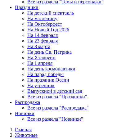
Все из раздела "Темы и персонажи"
Праздники
На детский спектакль
На масленицу
На Октоберфест
На Новый Год 2026
На 14 февраля
На 23 февраля
На 8 марта
На день Св. Патрика
На Хэллоуин
На 1 апреля
На день космонавтики
На парад победы
На праздник Осени
На утренник
Выпускной в детский сад
Все из раздела "Праздники"
Распродажа
Все из раздела "Распродажа"
Новинки
Все из раздела "Новинки"
Главная
Животные