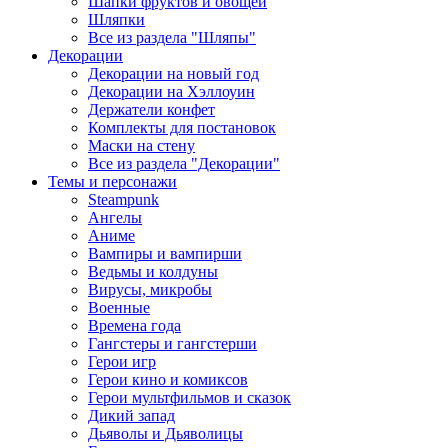
Шапки фруктов и овощей
Шляпки
Все из раздела "Шляпы"
Декорации
Декорации на новый год
Декорации на Хэллоуин
Держатели конфет
Комплекты для постановок
Маски на стену
Все из раздела "Декорации"
Темы и персонажи
Steampunk
Ангелы
Аниме
Вампиры и вампирши
Ведьмы и колдуны
Вирусы, микробы
Военные
Времена года
Гангстеры и гангстерши
Герои игр
Герои кино и комиксов
Герои мультфильмов и сказок
Дикий запад
Дьяволы и Дьяволицы