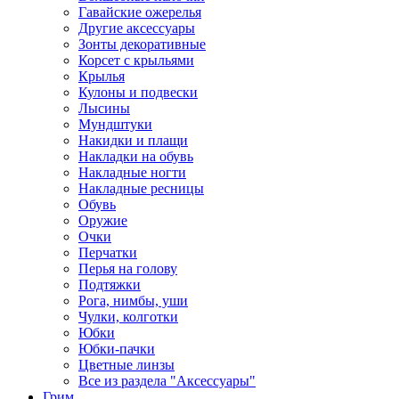
Гавайские ожерелья
Другие аксессуары
Зонты декоративные
Корсет с крыльями
Крылья
Кулоны и подвески
Лысины
Мундштуки
Накидки и плащи
Накладки на обувь
Накладные ногти
Накладные ресницы
Обувь
Оружие
Очки
Перчатки
Перья на голову
Подтяжки
Рога, нимбы, уши
Чулки, колготки
Юбки
Юбки-пачки
Цветные линзы
Все из раздела "Аксессуары"
Грим