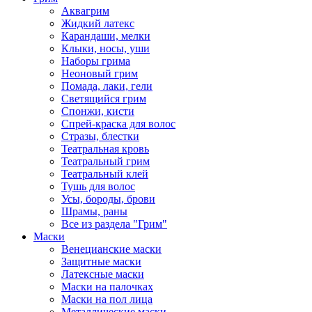
Аквагрим
Жидкий латекс
Карандаши, мелки
Клыки, носы, уши
Наборы грима
Неоновый грим
Помада, лаки, гели
Светящийся грим
Спонжи, кисти
Спрей-краска для волос
Стразы, блестки
Театральная кровь
Театральный грим
Театральный клей
Тушь для волос
Усы, бороды, брови
Шрамы, раны
Все из раздела "Грим"
Маски
Венецианские маски
Защитные маски
Латексные маски
Маски на палочках
Маски на пол лица
Металлические маски