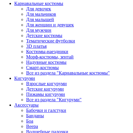
Карнавальные костюмы
Для девочек
Для мальчиков
Для малышей
Для женщин и девушек
Для мужчин
Детские костюмы
Тематические футболки
3D платья
Костюмы-наездники
Морф-костюмы, зентай
Надувные костюмы
Смарт-костюмы
Все из раздела "Карнавальные костюмы"
Кигуруми
Взрослые кигуруми
Детские кигуруми
Пижамы кигуруми
Все из раздела "Кигуруми"
Аксессуары
Бабочки и галстуки
Банданы
Боа
Веера
Волшебные палочки