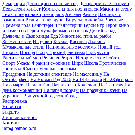
Декорации
Декорации на новый год
Декорации на Хэллоуин
Держатели конфет
Комплекты для постановок
Маски на стену
Темы и персонажи
Steampunk
Ангелы
Аниме
Вампиры и
вампирши
Ведьмы и колдуны
Вирусы, микробы
Военные
Времена года
Гангстеры и гангстерши
Герои игр
Герои кино
и комиксов
Герои мультфильмов и сказок
Дикий запад
Дьяволы и Дьяволицы
Еда
Животные, птицы, рыбы
Знаменитости
Игрушки
Космос
Косплей
Любовь
Музыкальные стили
Национальные костюмы
Новый год
Пираты
Погода
Популярные франшизы
Профессии
Растительный мир
Религия
Ретро / Исторические
Роботы
Спорт
Ужасы
Фраки и смокинги
Цирк
Школа
Эротические
костюмы
Юмор, смешные костюмы
Праздники
На детский спектакль
На масленицу
На
Октоберфест
На Новый Год 2026
На 14 февраля
На 23 февраля
На 8 марта
На день Св. Патрика
На Хэллоуин
На 1 апреля
На
день космонавтики
На парад победы
На праздник Осени
На
утренник
Выпускной в детский сад
Распродажа
Новинки
закрыть
Личный кабинет
Контакты
info@bambolo.ru