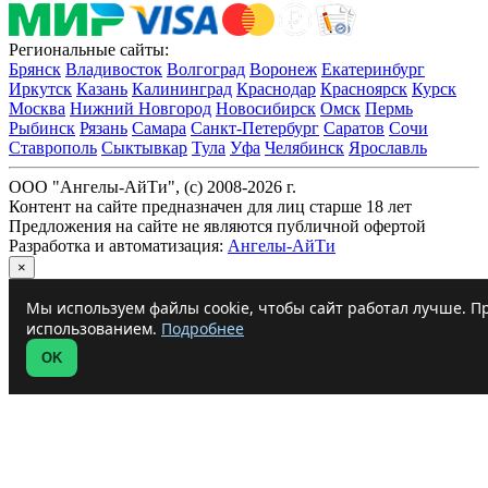
Региональные сайты:
Брянск
Владивосток
Волгоград
Воронеж
Екатеринбург
Иркутск
Казань
Калининград
Краснодар
Красноярск
Курск
Москва
Нижний Новгород
Новосибирск
Омск
Пермь
Рыбинск
Рязань
Самара
Санкт-Петербург
Саратов
Сочи
Ставрополь
Сыктывкар
Тула
Уфа
Челябинск
Ярославль
ООО "Ангелы-АйТи", (c) 2008-2026 г.
Контент на сайте предназначен для лиц старше 18 лет
Предложения на сайте не являются публичной офертой
Разработка и автоматизация:
Ангелы-АйТи
×
Мы используем файлы cookie, чтобы сайт работал лучше. Пр
использованием.
Подробнее
OK