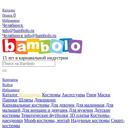
Каталог
0
Поиск
Избранное
Челябинск
info@bambolo.ru
Челябинск
info@bambolo.ru
15 лет в карнавальной индустрии
Контакты
Войти
Избранное
Каталог
Хэлллоуин
Костюмы
Аксессуары
Грим
Маски
Парики
Шляпы
Декорации
Карнавальные костюмы
Для девочек
Для мальчиков
Для
малышей
Для женщин и девушек
Для мужчин
Детские
костюмы
Тематические футболки
3D платья
Костюмы-
наездники
Морф-костюмы, зентай
Надувные костюмы
Смарт-
костюмы