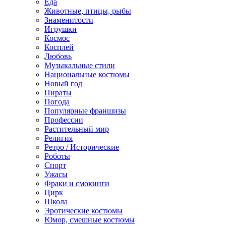
Еда
Животные, птицы, рыбы
Знаменитости
Игрушки
Космос
Косплей
Любовь
Музыкальные стили
Национальные костюмы
Новый год
Пираты
Погода
Популярные франшизы
Профессии
Растительный мир
Религия
Ретро / Исторические
Роботы
Спорт
Ужасы
Фраки и смокинги
Цирк
Школа
Эротические костюмы
Юмор, смешные костюмы