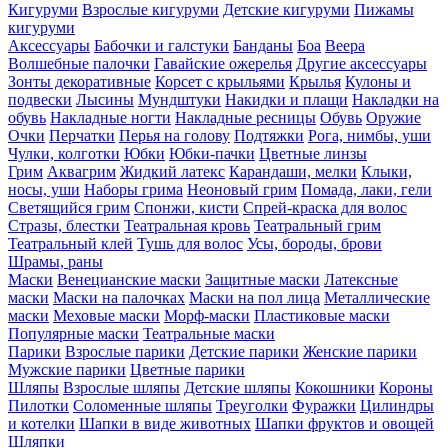
Кигуруми
Взрослые кигуруми
Детские кигуруми
Пижамы
кигуруми
Аксессуары
Бабочки и галстуки
Банданы
Боа
Веера
Волшебные палочки
Гавайские ожерелья
Другие аксессуары
Зонты декоративные
Корсет с крыльями
Крылья
Кулоны и
подвески
Лысины
Мундштуки
Накидки и плащи
Накладки на
обувь
Накладные ногти
Накладные ресницы
Обувь
Оружие
Очки
Перчатки
Перья на голову
Подтяжки
Рога, нимбы, уши
Чулки, колготки
Юбки
Юбки-пачки
Цветные линзы
Грим
Аквагрим
Жидкий латекс
Карандаши, мелки
Клыки,
носы, уши
Наборы грима
Неоновый грим
Помада, лаки, гели
Светящийся грим
Спонжи, кисти
Спрей-краска для волос
Стразы, блестки
Театральная кровь
Театральный грим
Театральный клей
Тушь для волос
Усы, бороды, брови
Шрамы, раны
Маски
Венецианские маски
Защитные маски
Латексные
маски
Маски на палочках
Маски на пол лица
Металлические
маски
Меховые маски
Морф-маски
Пластиковые маски
Популярные маски
Театральные маски
Парики
Взрослые парики
Детские парики
Женские парики
Мужские парики
Цветные парики
Шляпы
Взрослые шляпы
Детские шляпы
Кокошники
Короны
Пилотки
Соломенные шляпы
Треуголки
Фуражки
Цилиндры
и котелки
Шапки в виде животных
Шапки фруктов и овощей
Шляпки