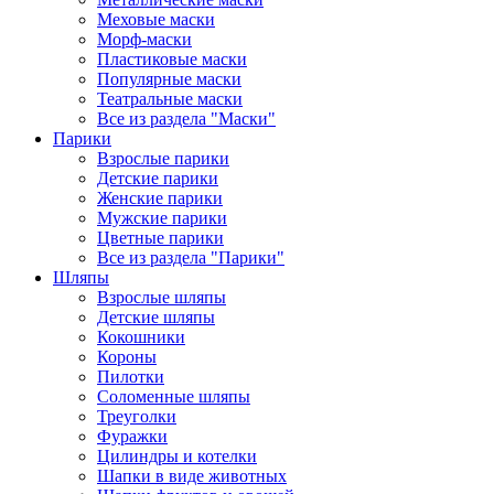
Меховые маски
Морф-маски
Пластиковые маски
Популярные маски
Театральные маски
Все из раздела "Маски"
Парики
Взрослые парики
Детские парики
Женские парики
Мужские парики
Цветные парики
Все из раздела "Парики"
Шляпы
Взрослые шляпы
Детские шляпы
Кокошники
Короны
Пилотки
Соломенные шляпы
Треуголки
Фуражки
Цилиндры и котелки
Шапки в виде животных