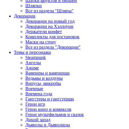
Шапки фруктов и овощей
Шляпки
Все из раздела "Шляпы"
Декорации
Декорации на новый год
Декорации на Хэллоуин
Держатели конфет
Комплекты для постановок
Маски на стену
Все из раздела "Декорации"
Темы и персонажи
Steampunk
Ангелы
Аниме
Вампиры и вампирши
Ведьмы и колдуны
Вирусы, микробы
Военные
Времена года
Гангстеры и гангстерши
Герои игр
Герои кино и комиксов
Герои мультфильмов и сказок
Дикий запад
Дьяволы и Дьяволицы