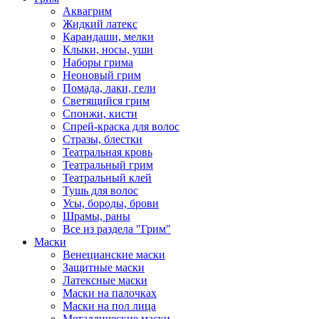
Аквагрим
Жидкий латекс
Карандаши, мелки
Клыки, носы, уши
Наборы грима
Неоновый грим
Помада, лаки, гели
Светящийся грим
Спонжи, кисти
Спрей-краска для волос
Стразы, блестки
Театральная кровь
Театральный грим
Театральный клей
Тушь для волос
Усы, бороды, брови
Шрамы, раны
Все из раздела "Грим"
Маски
Венецианские маски
Защитные маски
Латексные маски
Маски на палочках
Маски на пол лица
Металлические маски