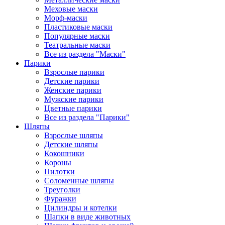
Меховые маски
Морф-маски
Пластиковые маски
Популярные маски
Театральные маски
Все из раздела "Маски"
Парики
Взрослые парики
Детские парики
Женские парики
Мужские парики
Цветные парики
Все из раздела "Парики"
Шляпы
Взрослые шляпы
Детские шляпы
Кокошники
Короны
Пилотки
Соломенные шляпы
Треуголки
Фуражки
Цилиндры и котелки
Шапки в виде животных