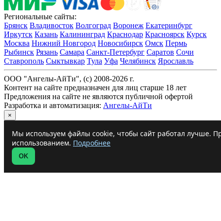
Региональные сайты:
Брянск
Владивосток
Волгоград
Воронеж
Екатеринбург
Иркутск
Казань
Калининград
Краснодар
Красноярск
Курск
Москва
Нижний Новгород
Новосибирск
Омск
Пермь
Рыбинск
Рязань
Самара
Санкт-Петербург
Саратов
Сочи
Ставрополь
Сыктывкар
Тула
Уфа
Челябинск
Ярославль
ООО "Ангелы-АйТи", (c) 2008-2026 г.
Контент на сайте предназначен для лиц старше 18 лет
Предложения на сайте не являются публичной офертой
Разработка и автоматизация:
Ангелы-АйТи
×
Мы используем файлы cookie, чтобы сайт работал лучше. Пр
использованием.
Подробнее
OK