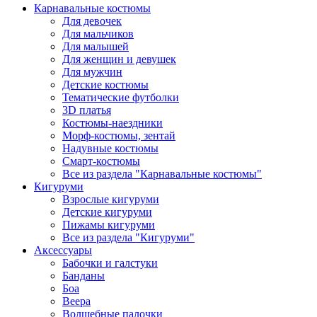
Карнавальные костюмы
Для девочек
Для мальчиков
Для малышей
Для женщин и девушек
Для мужчин
Детские костюмы
Тематические футболки
3D платья
Костюмы-наездники
Морф-костюмы, зентай
Надувные костюмы
Смарт-костюмы
Все из раздела "Карнавальные костюмы"
Кигуруми
Взрослые кигуруми
Детские кигуруми
Пижамы кигуруми
Все из раздела "Кигуруми"
Аксессуары
Бабочки и галстуки
Банданы
Боа
Веера
Волшебные палочки