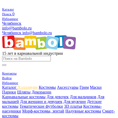
Каталог
0
Поиск
Избранное
Челябинск
info@bambolo.ru
Челябинск
info@bambolo.ru
15 лет в карнавальной индустрии
Контакты
Войти
Избранное
Каталог
Хэлллоуин
Костюмы
Аксессуары
Грим
Маски
Парики
Шляпы
Декорации
Карнавальные костюмы
Для девочек
Для мальчиков
Для
малышей
Для женщин и девушек
Для мужчин
Детские
костюмы
Тематические футболки
3D платья
Костюмы-
наездники
Морф-костюмы, зентай
Надувные костюмы
Смарт-
костюмы