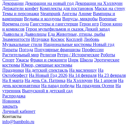
Декорации
Декорации на новый год
Декорации на Хэллоуин
Держатели конфет
Комплекты для постановок
Маски на стену
Темы и персонажи
Steampunk
Ангелы
Аниме
Вампиры и
вампирши
Ведьмы и колдуны
Вирусы, микробы
Военные
Времена года
Гангстеры и гангстерши
Герои игр
Герои кино
и комиксов
Герои мультфильмов и сказок
Дикий запад
Дьяволы и Дьяволицы
Еда
Животные, птицы, рыбы
Знаменитости
Игрушки
Космос
Косплей
Любовь
Музыкальные стили
Национальные костюмы
Новый год
Пираты
Погода
Популярные франшизы
Профессии
Растительный мир
Религия
Ретро / Исторические
Роботы
Спорт
Ужасы
Фраки и смокинги
Цирк
Школа
Эротические
костюмы
Юмор, смешные костюмы
Праздники
На детский спектакль
На масленицу
На
Октоберфест
На Новый Год 2026
На 14 февраля
На 23 февраля
На 8 марта
На день Св. Патрика
На Хэллоуин
На 1 апреля
На
день космонавтики
На парад победы
На праздник Осени
На
утренник
Выпускной в детский сад
Распродажа
Новинки
закрыть
Личный кабинет
Контакты
info@bambolo.ru