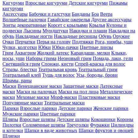
Кигуруми
Взрослые кигуруми
Детские кигуруми
Пижамы
кигуруми
Аксессуары
Бабочки и галстуки
Банданы
Боа
Веера
Волшебные палочки
Гавайские ожерелья
Другие аксессуары
Зонты декоративные
Корсет с крыльями
Крылья
Кулоны и
подвески
Лысины
Мундштуки
Накидки и плащи
Накладки на
обувь
Накладные ногти
Накладные ресницы
Обувь
Оружие
Очки
Перчатки
Перья на голову
Подтяжки
Рога, нимбы, уши
Чулки, колготки
Юбки
Юбки-пачки
Цветные линзы
Грим
Аквагрим
Жидкий латекс
Карандаши, мелки
Клыки,
носы, уши
Наборы грима
Неоновый грим
Помада, лаки, гели
Светящийся грим
Спонжи, кисти
Спрей-краска для волос
Стразы, блестки
Театральная кровь
Театральный грим
Театральный клей
Тушь для волос
Усы, бороды, брови
Шрамы, раны
Маски
Венецианские маски
Защитные маски
Латексные
маски
Маски на палочках
Маски на пол лица
Металлические
маски
Меховые маски
Морф-маски
Пластиковые маски
Популярные маски
Театральные маски
Парики
Взрослые парики
Детские парики
Женские парики
Мужские парики
Цветные парики
Шляпы
Взрослые шляпы
Детские шляпы
Кокошники
Короны
Пилотки
Соломенные шляпы
Треуголки
Фуражки
Цилиндры
и котелки
Шапки в виде животных
Шапки фруктов и овощей
Шляпки