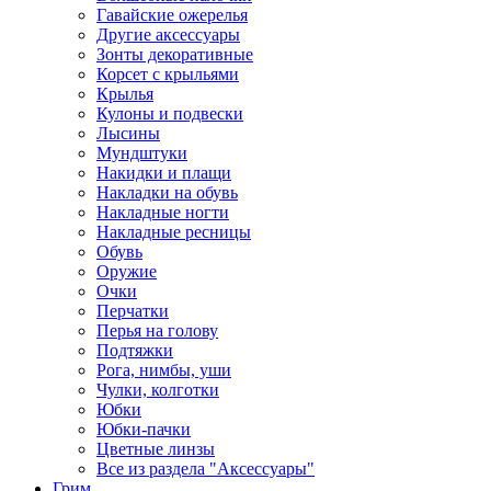
Гавайские ожерелья
Другие аксессуары
Зонты декоративные
Корсет с крыльями
Крылья
Кулоны и подвески
Лысины
Мундштуки
Накидки и плащи
Накладки на обувь
Накладные ногти
Накладные ресницы
Обувь
Оружие
Очки
Перчатки
Перья на голову
Подтяжки
Рога, нимбы, уши
Чулки, колготки
Юбки
Юбки-пачки
Цветные линзы
Все из раздела "Аксессуары"
Грим