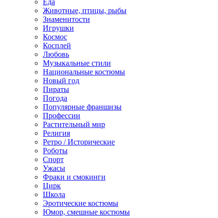
Еда
Животные, птицы, рыбы
Знаменитости
Игрушки
Космос
Косплей
Любовь
Музыкальные стили
Национальные костюмы
Новый год
Пираты
Погода
Популярные франшизы
Профессии
Растительный мир
Религия
Ретро / Исторические
Роботы
Спорт
Ужасы
Фраки и смокинги
Цирк
Школа
Эротические костюмы
Юмор, смешные костюмы