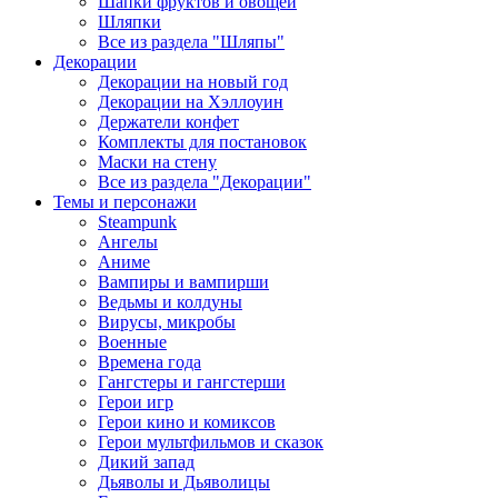
Шапки фруктов и овощей
Шляпки
Все из раздела "Шляпы"
Декорации
Декорации на новый год
Декорации на Хэллоуин
Держатели конфет
Комплекты для постановок
Маски на стену
Все из раздела "Декорации"
Темы и персонажи
Steampunk
Ангелы
Аниме
Вампиры и вампирши
Ведьмы и колдуны
Вирусы, микробы
Военные
Времена года
Гангстеры и гангстерши
Герои игр
Герои кино и комиксов
Герои мультфильмов и сказок
Дикий запад
Дьяволы и Дьяволицы