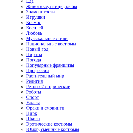
Еда
Животные, птицы, рыбы
Знаменитости
Игрушки
Космос
Косплей
Любовь
Музыкальные стили
Национальные костюмы
Новый год
Пираты
Погода
Популярные франшизы
Профессии
Растительный мир
Религия
Ретро / Исторические
Роботы
Спорт
Ужасы
Фраки и смокинги
Цирк
Школа
Эротические костюмы
Юмор, смешные костюмы