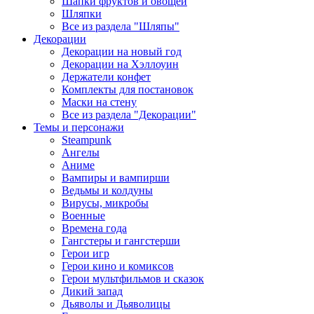
Шапки фруктов и овощей
Шляпки
Все из раздела "Шляпы"
Декорации
Декорации на новый год
Декорации на Хэллоуин
Держатели конфет
Комплекты для постановок
Маски на стену
Все из раздела "Декорации"
Темы и персонажи
Steampunk
Ангелы
Аниме
Вампиры и вампирши
Ведьмы и колдуны
Вирусы, микробы
Военные
Времена года
Гангстеры и гангстерши
Герои игр
Герои кино и комиксов
Герои мультфильмов и сказок
Дикий запад
Дьяволы и Дьяволицы