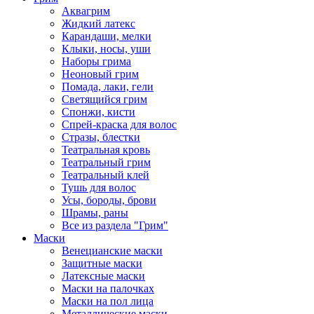
Аквагрим
Жидкий латекс
Карандаши, мелки
Клыки, носы, уши
Наборы грима
Неоновый грим
Помада, лаки, гели
Светящийся грим
Спонжи, кисти
Спрей-краска для волос
Стразы, блестки
Театральная кровь
Театральный грим
Театральный клей
Тушь для волос
Усы, бороды, брови
Шрамы, раны
Все из раздела "Грим"
Маски
Венецианские маски
Защитные маски
Латексные маски
Маски на палочках
Маски на пол лица
Металлические маски