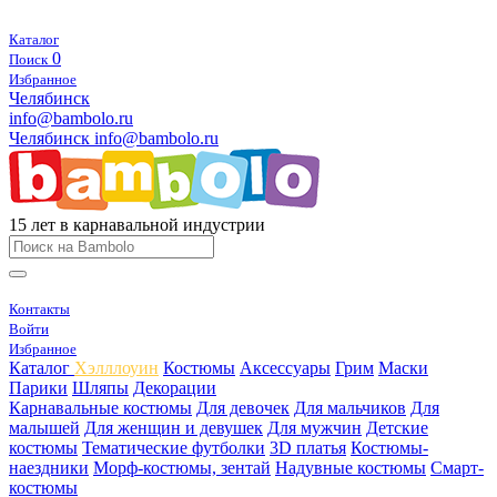
Каталог
0
Поиск
Избранное
Челябинск
info@bambolo.ru
Челябинск
info@bambolo.ru
15 лет в карнавальной индустрии
Контакты
Войти
Избранное
Каталог
Хэлллоуин
Костюмы
Аксессуары
Грим
Маски
Парики
Шляпы
Декорации
Карнавальные костюмы
Для девочек
Для мальчиков
Для
малышей
Для женщин и девушек
Для мужчин
Детские
костюмы
Тематические футболки
3D платья
Костюмы-
наездники
Морф-костюмы, зентай
Надувные костюмы
Смарт-
костюмы