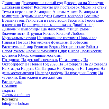
Декорации
Декорации на новый год
Декорации на Хэллоуин
Держатели конфет
Комплекты для постановок
Маски на стену
Темы и персонажи
Steampunk
Ангелы
Аниме
Вампиры и
вампирши
Ведьмы и колдуны
Вирусы, микробы
Военные
Времена года
Гангстеры и гангстерши
Герои игр
Герои кино
и комиксов
Герои мультфильмов и сказок
Дикий запад
Дьяволы и Дьяволицы
Еда
Животные, птицы, рыбы
Знаменитости
Игрушки
Космос
Косплей
Любовь
Музыкальные стили
Национальные костюмы
Новый год
Пираты
Погода
Популярные франшизы
Профессии
Растительный мир
Религия
Ретро / Исторические
Роботы
Спорт
Ужасы
Фраки и смокинги
Цирк
Школа
Эротические
костюмы
Юмор, смешные костюмы
Праздники
На детский спектакль
На масленицу
На
Октоберфест
На Новый Год 2026
На 14 февраля
На 23 февраля
На 8 марта
На день Св. Патрика
На Хэллоуин
На 1 апреля
На
день космонавтики
На парад победы
На праздник Осени
На
утренник
Выпускной в детский сад
Распродажа
Новинки
закрыть
Личный кабинет
Контакты
info@bambolo.ru