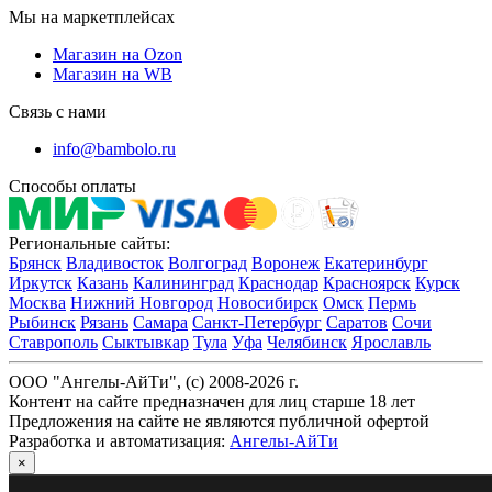
Мы на маркетплейсах
Магазин на Ozon
Магазин на WB
Связь с нами
info@bambolo.ru
Способы оплаты
Региональные сайты:
Брянск
Владивосток
Волгоград
Воронеж
Екатеринбург
Иркутск
Казань
Калининград
Краснодар
Красноярск
Курск
Москва
Нижний Новгород
Новосибирск
Омск
Пермь
Рыбинск
Рязань
Самара
Санкт-Петербург
Саратов
Сочи
Ставрополь
Сыктывкар
Тула
Уфа
Челябинск
Ярославль
ООО "Ангелы-АйТи", (c) 2008-2026 г.
Контент на сайте предназначен для лиц старше 18 лет
Предложения на сайте не являются публичной офертой
Разработка и автоматизация:
Ангелы-АйТи
×