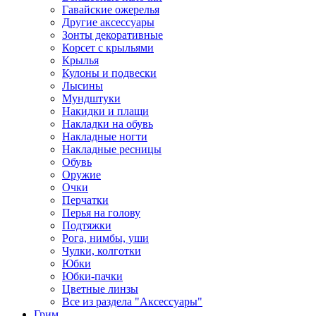
Гавайские ожерелья
Другие аксессуары
Зонты декоративные
Корсет с крыльями
Крылья
Кулоны и подвески
Лысины
Мундштуки
Накидки и плащи
Накладки на обувь
Накладные ногти
Накладные ресницы
Обувь
Оружие
Очки
Перчатки
Перья на голову
Подтяжки
Рога, нимбы, уши
Чулки, колготки
Юбки
Юбки-пачки
Цветные линзы
Все из раздела "Аксессуары"
Грим