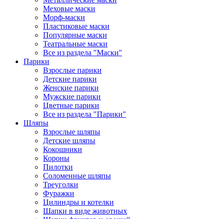
Меховые маски
Морф-маски
Пластиковые маски
Популярные маски
Театральные маски
Все из раздела "Маски"
Парики
Взрослые парики
Детские парики
Женские парики
Мужские парики
Цветные парики
Все из раздела "Парики"
Шляпы
Взрослые шляпы
Детские шляпы
Кокошники
Короны
Пилотки
Соломенные шляпы
Треуголки
Фуражки
Цилиндры и котелки
Шапки в виде животных