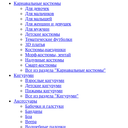
Карнавальные костюмы
Для девочек
Для мальчиков
Для малышей
Для женщин и девушек
Для мужчин
Детские костюмы
Тематические футболки
3D платья
Костюмы-наездники
Морф-костюмы, зентай
Надувные костюмы
Смарт-костюмы
Все из раздела "Карнавальные костюмы"
Кигуруми
Взрослые кигуруми
Детские кигуруми
Пижамы кигуруми
Все из раздела "Кигуруми"
Аксессуары
Бабочки и галстуки
Банданы
Боа
Веера
Волшебные палочки