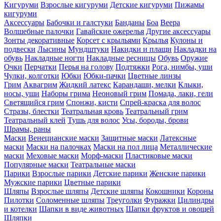
Кигуруми
Взрослые кигуруми
Детские кигуруми
Пижамы
кигуруми
Аксессуары
Бабочки и галстуки
Банданы
Боа
Веера
Волшебные палочки
Гавайские ожерелья
Другие аксессуары
Зонты декоративные
Корсет с крыльями
Крылья
Кулоны и
подвески
Лысины
Мундштуки
Накидки и плащи
Накладки на
обувь
Накладные ногти
Накладные ресницы
Обувь
Оружие
Очки
Перчатки
Перья на голову
Подтяжки
Рога, нимбы, уши
Чулки, колготки
Юбки
Юбки-пачки
Цветные линзы
Грим
Аквагрим
Жидкий латекс
Карандаши, мелки
Клыки,
носы, уши
Наборы грима
Неоновый грим
Помада, лаки, гели
Светящийся грим
Спонжи, кисти
Спрей-краска для волос
Стразы, блестки
Театральная кровь
Театральный грим
Театральный клей
Тушь для волос
Усы, бороды, брови
Шрамы, раны
Маски
Венецианские маски
Защитные маски
Латексные
маски
Маски на палочках
Маски на пол лица
Металлические
маски
Меховые маски
Морф-маски
Пластиковые маски
Популярные маски
Театральные маски
Парики
Взрослые парики
Детские парики
Женские парики
Мужские парики
Цветные парики
Шляпы
Взрослые шляпы
Детские шляпы
Кокошники
Короны
Пилотки
Соломенные шляпы
Треуголки
Фуражки
Цилиндры
и котелки
Шапки в виде животных
Шапки фруктов и овощей
Шляпки