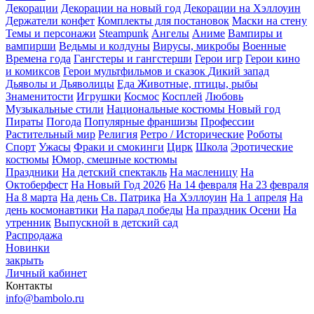
Декорации
Декорации на новый год
Декорации на Хэллоуин
Держатели конфет
Комплекты для постановок
Маски на стену
Темы и персонажи
Steampunk
Ангелы
Аниме
Вампиры и
вампирши
Ведьмы и колдуны
Вирусы, микробы
Военные
Времена года
Гангстеры и гангстерши
Герои игр
Герои кино
и комиксов
Герои мультфильмов и сказок
Дикий запад
Дьяволы и Дьяволицы
Еда
Животные, птицы, рыбы
Знаменитости
Игрушки
Космос
Косплей
Любовь
Музыкальные стили
Национальные костюмы
Новый год
Пираты
Погода
Популярные франшизы
Профессии
Растительный мир
Религия
Ретро / Исторические
Роботы
Спорт
Ужасы
Фраки и смокинги
Цирк
Школа
Эротические
костюмы
Юмор, смешные костюмы
Праздники
На детский спектакль
На масленицу
На
Октоберфест
На Новый Год 2026
На 14 февраля
На 23 февраля
На 8 марта
На день Св. Патрика
На Хэллоуин
На 1 апреля
На
день космонавтики
На парад победы
На праздник Осени
На
утренник
Выпускной в детский сад
Распродажа
Новинки
закрыть
Личный кабинет
Контакты
info@bambolo.ru