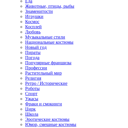
Еда
Животные, птицы, рыбы
Знаменитости
Игрушки
Космос
Косплей
Любовь
Музыкальные стили
Национальные костюмы
Новый год
Пираты
Погода
Популярные франшизы
Профессии
Растительный мир
Религия
Ретро / Исторические
Роботы
Спорт
Ужасы
Фраки и смокинги
Цирк
Школа
Эротические костюмы
Юмор, смешные костюмы