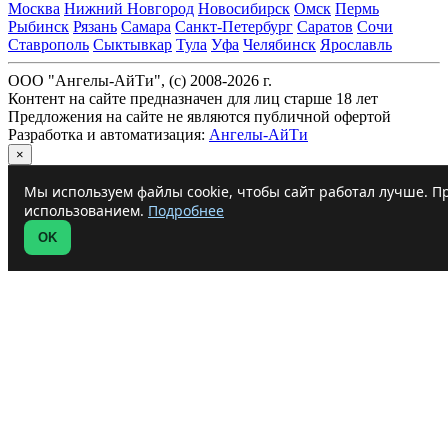
Москва
Нижний Новгород
Новосибирск
Омск
Пермь
Рыбинск
Рязань
Самара
Санкт-Петербург
Саратов
Сочи
Ставрополь
Сыктывкар
Тула
Уфа
Челябинск
Ярославль
ООО "Ангелы-АйТи", (c) 2008-2026 г.
Контент на сайте предназначен для лиц старше 18 лет
Предложения на сайте не являются публичной офертой
Разработка и автоматизация:
Ангелы-АйТи
×
Мы используем файлы cookie, чтобы сайт работал лучше. Пр
использованием.
Подробнее
OK