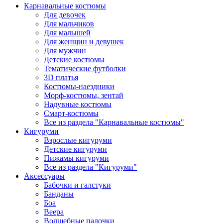
Карнавальные костюмы
Для девочек
Для мальчиков
Для малышей
Для женщин и девушек
Для мужчин
Детские костюмы
Тематические футболки
3D платья
Костюмы-наездники
Морф-костюмы, зентай
Надувные костюмы
Смарт-костюмы
Все из раздела "Карнавальные костюмы"
Кигуруми
Взрослые кигуруми
Детские кигуруми
Пижамы кигуруми
Все из раздела "Кигуруми"
Аксессуары
Бабочки и галстуки
Банданы
Боа
Веера
Волшебные палочки