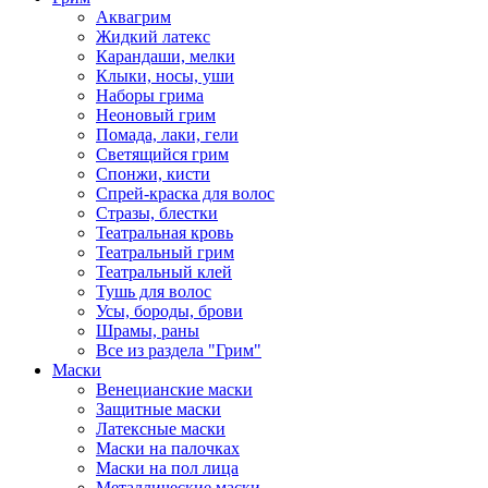
Аквагрим
Жидкий латекс
Карандаши, мелки
Клыки, носы, уши
Наборы грима
Неоновый грим
Помада, лаки, гели
Светящийся грим
Спонжи, кисти
Спрей-краска для волос
Стразы, блестки
Театральная кровь
Театральный грим
Театральный клей
Тушь для волос
Усы, бороды, брови
Шрамы, раны
Все из раздела "Грим"
Маски
Венецианские маски
Защитные маски
Латексные маски
Маски на палочках
Маски на пол лица
Металлические маски