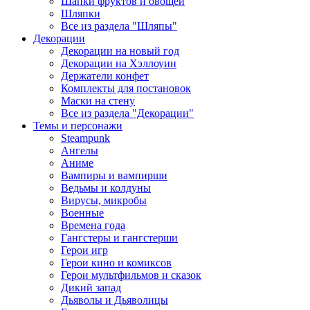
Шапки фруктов и овощей
Шляпки
Все из раздела "Шляпы"
Декорации
Декорации на новый год
Декорации на Хэллоуин
Держатели конфет
Комплекты для постановок
Маски на стену
Все из раздела "Декорации"
Темы и персонажи
Steampunk
Ангелы
Аниме
Вампиры и вампирши
Ведьмы и колдуны
Вирусы, микробы
Военные
Времена года
Гангстеры и гангстерши
Герои игр
Герои кино и комиксов
Герои мультфильмов и сказок
Дикий запад
Дьяволы и Дьяволицы