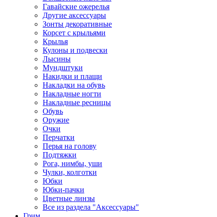
Гавайские ожерелья
Другие аксессуары
Зонты декоративные
Корсет с крыльями
Крылья
Кулоны и подвески
Лысины
Мундштуки
Накидки и плащи
Накладки на обувь
Накладные ногти
Накладные ресницы
Обувь
Оружие
Очки
Перчатки
Перья на голову
Подтяжки
Рога, нимбы, уши
Чулки, колготки
Юбки
Юбки-пачки
Цветные линзы
Все из раздела "Аксессуары"
Грим