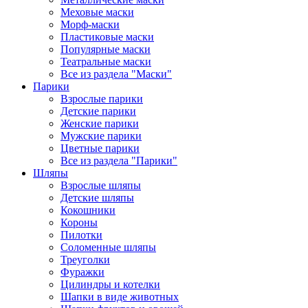
Меховые маски
Морф-маски
Пластиковые маски
Популярные маски
Театральные маски
Все из раздела "Маски"
Парики
Взрослые парики
Детские парики
Женские парики
Мужские парики
Цветные парики
Все из раздела "Парики"
Шляпы
Взрослые шляпы
Детские шляпы
Кокошники
Короны
Пилотки
Соломенные шляпы
Треуголки
Фуражки
Цилиндры и котелки
Шапки в виде животных