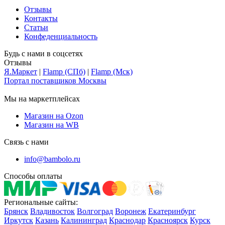
Отзывы
Контакты
Статьи
Конфеденциальность
Будь с нами в соцсетях
Отзывы
Я.Маркет
|
Flamp (СПб)
|
Flamp (Мск)
Портал поставщиков Москвы
Мы на маркетплейсах
Магазин на Ozon
Магазин на WB
Связь с нами
info@bambolo.ru
Способы оплаты
Региональные сайты:
Брянск
Владивосток
Волгоград
Воронеж
Екатеринбург
Иркутск
Казань
Калининград
Краснодар
Красноярск
Курск