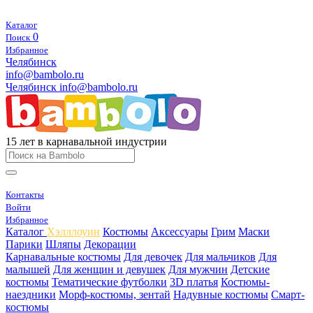
Каталог
0
Поиск
Избранное
Челябинск
info@bambolo.ru
Челябинск
info@bambolo.ru
15 лет в карнавальной индустрии
Контакты
Войти
Избранное
Каталог
Хэлллоуин
Костюмы
Аксессуары
Грим
Маски
Парики
Шляпы
Декорации
Карнавальные костюмы
Для девочек
Для мальчиков
Для
малышей
Для женщин и девушек
Для мужчин
Детские
костюмы
Тематические футболки
3D платья
Костюмы-
наездники
Морф-костюмы, зентай
Надувные костюмы
Смарт-
костюмы