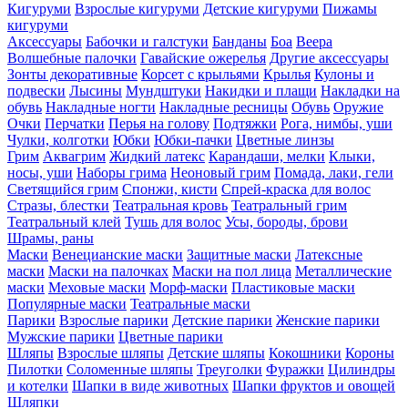
Кигуруми
Взрослые кигуруми
Детские кигуруми
Пижамы
кигуруми
Аксессуары
Бабочки и галстуки
Банданы
Боа
Веера
Волшебные палочки
Гавайские ожерелья
Другие аксессуары
Зонты декоративные
Корсет с крыльями
Крылья
Кулоны и
подвески
Лысины
Мундштуки
Накидки и плащи
Накладки на
обувь
Накладные ногти
Накладные ресницы
Обувь
Оружие
Очки
Перчатки
Перья на голову
Подтяжки
Рога, нимбы, уши
Чулки, колготки
Юбки
Юбки-пачки
Цветные линзы
Грим
Аквагрим
Жидкий латекс
Карандаши, мелки
Клыки,
носы, уши
Наборы грима
Неоновый грим
Помада, лаки, гели
Светящийся грим
Спонжи, кисти
Спрей-краска для волос
Стразы, блестки
Театральная кровь
Театральный грим
Театральный клей
Тушь для волос
Усы, бороды, брови
Шрамы, раны
Маски
Венецианские маски
Защитные маски
Латексные
маски
Маски на палочках
Маски на пол лица
Металлические
маски
Меховые маски
Морф-маски
Пластиковые маски
Популярные маски
Театральные маски
Парики
Взрослые парики
Детские парики
Женские парики
Мужские парики
Цветные парики
Шляпы
Взрослые шляпы
Детские шляпы
Кокошники
Короны
Пилотки
Соломенные шляпы
Треуголки
Фуражки
Цилиндры
и котелки
Шапки в виде животных
Шапки фруктов и овощей
Шляпки