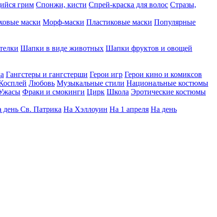
ийся грим
Спонжи, кисти
Спрей-краска для волос
Стразы,
ховые маски
Морф-маски
Пластиковые маски
Популярные
телки
Шапки в виде животных
Шапки фруктов и овощей
да
Гангстеры и гангстерши
Герои игр
Герои кино и комиксов
Косплей
Любовь
Музыкальные стили
Национальные костюмы
Ужасы
Фраки и смокинги
Цирк
Школа
Эротические костюмы
 день Св. Патрика
На Хэллоуин
На 1 апреля
На день