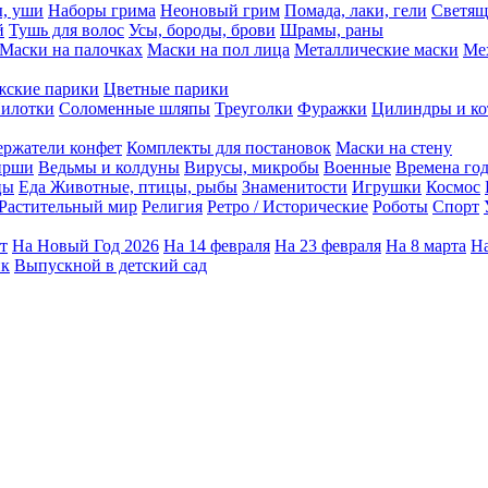
ы, уши
Наборы грима
Неоновый грим
Помада, лаки, гели
Светящ
й
Тушь для волос
Усы, бороды, брови
Шрамы, раны
Маски на палочках
Маски на пол лица
Металлические маски
Ме
ские парики
Цветные парики
илотки
Соломенные шляпы
Треуголки
Фуражки
Цилиндры и ко
ержатели конфет
Комплекты для постановок
Маски на стену
ирши
Ведьмы и колдуны
Вирусы, микробы
Военные
Времена го
цы
Еда
Животные, птицы, рыбы
Знаменитости
Игрушки
Космос
Растительный мир
Религия
Ретро / Исторические
Роботы
Спорт
т
На Новый Год 2026
На 14 февраля
На 23 февраля
На 8 марта
На
ик
Выпускной в детский сад