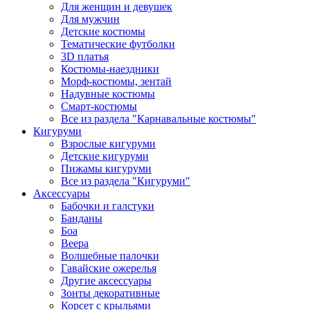
Для женщин и девушек
Для мужчин
Детские костюмы
Тематические футболки
3D платья
Костюмы-наездники
Морф-костюмы, зентай
Надувные костюмы
Смарт-костюмы
Все из раздела "Карнавальные костюмы"
Кигуруми
Взрослые кигуруми
Детские кигуруми
Пижамы кигуруми
Все из раздела "Кигуруми"
Аксессуары
Бабочки и галстуки
Банданы
Боа
Веера
Волшебные палочки
Гавайские ожерелья
Другие аксессуары
Зонты декоративные
Корсет с крыльями