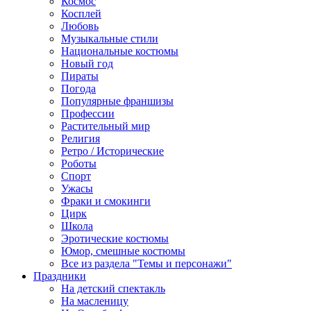
Космос
Косплей
Любовь
Музыкальные стили
Национальные костюмы
Новый год
Пираты
Погода
Популярные франшизы
Профессии
Растительный мир
Религия
Ретро / Исторические
Роботы
Спорт
Ужасы
Фраки и смокинги
Цирк
Школа
Эротические костюмы
Юмор, смешные костюмы
Все из раздела "Темы и персонажи"
Праздники
На детский спектакль
На масленицу