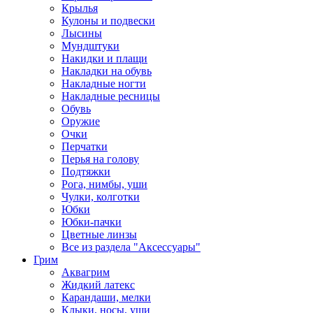
Крылья
Кулоны и подвески
Лысины
Мундштуки
Накидки и плащи
Накладки на обувь
Накладные ногти
Накладные ресницы
Обувь
Оружие
Очки
Перчатки
Перья на голову
Подтяжки
Рога, нимбы, уши
Чулки, колготки
Юбки
Юбки-пачки
Цветные линзы
Все из раздела "Аксессуары"
Грим
Аквагрим
Жидкий латекс
Карандаши, мелки
Клыки, носы, уши