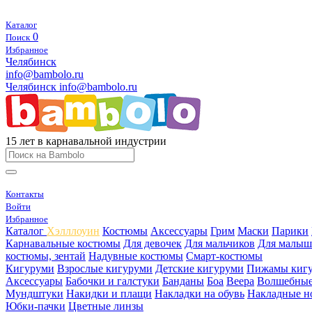
Каталог
0
Поиск
Избранное
Челябинск
info@bambolo.ru
Челябинск
info@bambolo.ru
15 лет в карнавальной индустрии
Контакты
Войти
Избранное
Каталог
Хэлллоуин
Костюмы
Аксессуары
Грим
Маски
Парики
Карнавальные костюмы
Для девочек
Для мальчиков
Для малыш
костюмы, зентай
Надувные костюмы
Смарт-костюмы
Кигуруми
Взрослые кигуруми
Детские кигуруми
Пижамы киг
Аксессуары
Бабочки и галстуки
Банданы
Боа
Веера
Волшебные
Мундштуки
Накидки и плащи
Накладки на обувь
Накладные н
Юбки-пачки
Цветные линзы