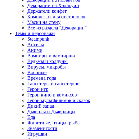
Декорации на Хэллоуин
Держатели конфет
Комплекты для постановок
Маски на стену
Все из раздела "Декорации"
Темы и персонажи
Steampunk
Ангелы
Аниме
Вампиры и вампирши
Ведьмы и колдуны
Вирусы, микробы
Военные
Времена года
Гангстеры и гангстерши
Герои игр
Герои кино и комиксов
Герои мультфильмов и сказок
Дикий запад
Дьяволы и Дьяволицы
Еда
Животные, птицы, рыбы
Знаменитости
Игрушки