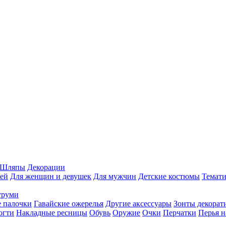
Шляпы
Декорации
ей
Для женщин и девушек
Для мужчин
Детские костюмы
Темати
уруми
 палочки
Гавайские ожерелья
Другие аксессуары
Зонты декорат
огти
Накладные ресницы
Обувь
Оружие
Очки
Перчатки
Перья н