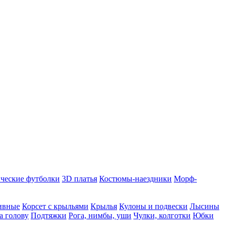
ческие футболки
3D платья
Костюмы-наездники
Морф-
ивные
Корсет с крыльями
Крылья
Кулоны и подвески
Лысины
а голову
Подтяжки
Рога, нимбы, уши
Чулки, колготки
Юбки