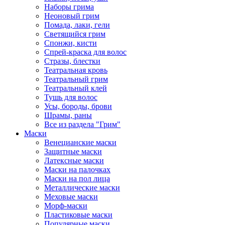
Наборы грима
Неоновый грим
Помада, лаки, гели
Светящийся грим
Спонжи, кисти
Спрей-краска для волос
Стразы, блестки
Театральная кровь
Театральный грим
Театральный клей
Тушь для волос
Усы, бороды, брови
Шрамы, раны
Все из раздела "Грим"
Маски
Венецианские маски
Защитные маски
Латексные маски
Маски на палочках
Маски на пол лица
Металлические маски
Меховые маски
Морф-маски
Пластиковые маски
Популярные маски