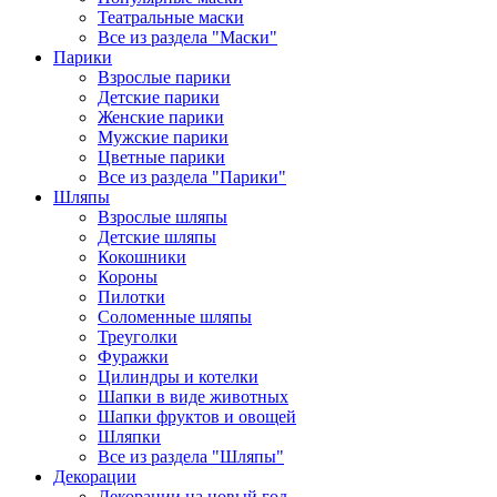
Театральные маски
Все из раздела "Маски"
Парики
Взрослые парики
Детские парики
Женские парики
Мужские парики
Цветные парики
Все из раздела "Парики"
Шляпы
Взрослые шляпы
Детские шляпы
Кокошники
Короны
Пилотки
Соломенные шляпы
Треуголки
Фуражки
Цилиндры и котелки
Шапки в виде животных
Шапки фруктов и овощей
Шляпки
Все из раздела "Шляпы"
Декорации
Декорации на новый год