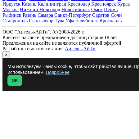
Иркутск
Казань
Калининград
Краснодар
Красноярск
Курск
Москва
Нижний Новгород
Новосибирск
Омск
Пермь
Рыбинск
Рязань
Самара
Санкт-Петербург
Саратов
Сочи
Ставрополь
Сыктывкар
Тула
Уфа
Челябинск
Ярославль
ООО "Ангелы-АйТи", (c) 2008-2026 г.
Контент на сайте предназначен для лиц старше 18 лет
Предложения на сайте не являются публичной офертой
Разработка и автоматизация:
Ангелы-АйТи
×
Мы используем файлы cookie, чтобы сайт работал лучше. Пр
использованием.
Подробнее
OK