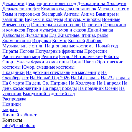
Декорации
Декорации на новый год
Декорации на Хэллоуин
Держатели конфет
Комплекты для постановок
Маски на стену
Темы и персонажи
Steampunk
Ангелы
Аниме
Вампиры и
вампирши
Ведьмы и колдуны
Вирусы, микробы
Военные
Времена года
Гангстеры и гангстерши
Герои игр
Герои кино
и комиксов
Герои мультфильмов и сказок
Дикий запад
Дьяволы и Дьяволицы
Еда
Животные, птицы, рыбы
Знаменитости
Игрушки
Космос
Косплей
Любовь
Музыкальные стили
Национальные костюмы
Новый год
Пираты
Погода
Популярные франшизы
Профессии
Растительный мир
Религия
Ретро / Исторические
Роботы
Спорт
Ужасы
Фраки и смокинги
Цирк
Школа
Эротические
костюмы
Юмор, смешные костюмы
Праздники
На детский спектакль
На масленицу
На
Октоберфест
На Новый Год 2026
На 14 февраля
На 23 февраля
На 8 марта
На день Св. Патрика
На Хэллоуин
На 1 апреля
На
день космонавтики
На парад победы
На праздник Осени
На
утренник
Выпускной в детский сад
Распродажа
Новинки
закрыть
Личный кабинет
Контакты
info@bambolo.ru