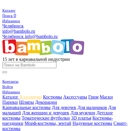
Каталог
0
Поиск
Избранное
Челябинск
info@bambolo.ru
Челябинск
info@bambolo.ru
15 лет в карнавальной индустрии
Контакты
Войти
Избранное
Каталог
Хэлллоуин
Костюмы
Аксессуары
Грим
Маски
Парики
Шляпы
Декорации
Карнавальные костюмы
Для девочек
Для мальчиков
Для
малышей
Для женщин и девушек
Для мужчин
Детские
костюмы
Тематические футболки
3D платья
Костюмы-
наездники
Морф-костюмы, зентай
Надувные костюмы
Смарт-
костюмы