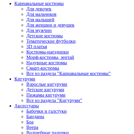
Карнавальные костюмы
Для девочек
Для мальчиков
Для малышей
Для женщин и девушек
Для мужчин
Детские костюмы
Тематические футболки
3D платья
Костюмы-наездники
Морф-костюмы, зентай
Надувные костюмы
Смарт-костюмы
Все из раздела "Карнавальные костюмы"
Кигуруми
Взрослые кигуруми
Детские кигуруми
Пижамы кигуруми
Все из раздела "Кигуруми"
Аксессуары
Бабочки и галстуки
Банданы
Боа
Веера
Волшебные палочки