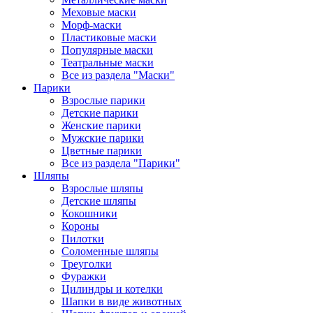
Меховые маски
Морф-маски
Пластиковые маски
Популярные маски
Театральные маски
Все из раздела "Маски"
Парики
Взрослые парики
Детские парики
Женские парики
Мужские парики
Цветные парики
Все из раздела "Парики"
Шляпы
Взрослые шляпы
Детские шляпы
Кокошники
Короны
Пилотки
Соломенные шляпы
Треуголки
Фуражки
Цилиндры и котелки
Шапки в виде животных