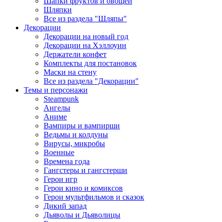
Шапки фруктов и овощей
Шляпки
Все из раздела "Шляпы"
Декорации
Декорации на новый год
Декорации на Хэллоуин
Держатели конфет
Комплекты для постановок
Маски на стену
Все из раздела "Декорации"
Темы и персонажи
Steampunk
Ангелы
Аниме
Вампиры и вампирши
Ведьмы и колдуны
Вирусы, микробы
Военные
Времена года
Гангстеры и гангстерши
Герои игр
Герои кино и комиксов
Герои мультфильмов и сказок
Дикий запад
Дьяволы и Дьяволицы