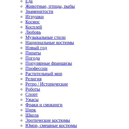
Еда
Животные, птицы, рыбы
Знаменитости
Игрушки
Космос
Косплей
Любовь
Музыкальные стили
Национальные костюмы
Новый год
Пираты
Погода
Популярные франшизы
Профессии
Растительный мир
Религия
Ретро / Исторические
Роботы
Спорт
Ужасы
Фраки и смокинги
Цирк
Школа
Эротические костюмы
Юмор, смешные костюмы