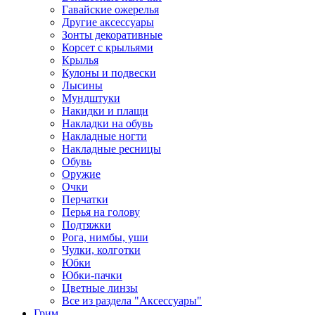
Гавайские ожерелья
Другие аксессуары
Зонты декоративные
Корсет с крыльями
Крылья
Кулоны и подвески
Лысины
Мундштуки
Накидки и плащи
Накладки на обувь
Накладные ногти
Накладные ресницы
Обувь
Оружие
Очки
Перчатки
Перья на голову
Подтяжки
Рога, нимбы, уши
Чулки, колготки
Юбки
Юбки-пачки
Цветные линзы
Все из раздела "Аксессуары"
Грим