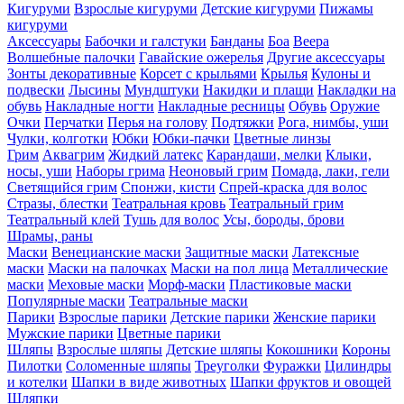
Кигуруми
Взрослые кигуруми
Детские кигуруми
Пижамы
кигуруми
Аксессуары
Бабочки и галстуки
Банданы
Боа
Веера
Волшебные палочки
Гавайские ожерелья
Другие аксессуары
Зонты декоративные
Корсет с крыльями
Крылья
Кулоны и
подвески
Лысины
Мундштуки
Накидки и плащи
Накладки на
обувь
Накладные ногти
Накладные ресницы
Обувь
Оружие
Очки
Перчатки
Перья на голову
Подтяжки
Рога, нимбы, уши
Чулки, колготки
Юбки
Юбки-пачки
Цветные линзы
Грим
Аквагрим
Жидкий латекс
Карандаши, мелки
Клыки,
носы, уши
Наборы грима
Неоновый грим
Помада, лаки, гели
Светящийся грим
Спонжи, кисти
Спрей-краска для волос
Стразы, блестки
Театральная кровь
Театральный грим
Театральный клей
Тушь для волос
Усы, бороды, брови
Шрамы, раны
Маски
Венецианские маски
Защитные маски
Латексные
маски
Маски на палочках
Маски на пол лица
Металлические
маски
Меховые маски
Морф-маски
Пластиковые маски
Популярные маски
Театральные маски
Парики
Взрослые парики
Детские парики
Женские парики
Мужские парики
Цветные парики
Шляпы
Взрослые шляпы
Детские шляпы
Кокошники
Короны
Пилотки
Соломенные шляпы
Треуголки
Фуражки
Цилиндры
и котелки
Шапки в виде животных
Шапки фруктов и овощей
Шляпки