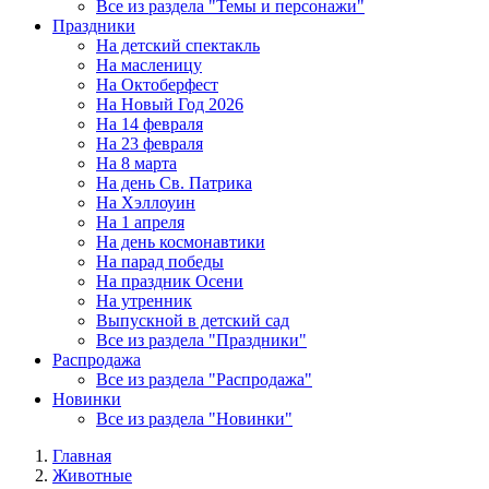
Все из раздела "Темы и персонажи"
Праздники
На детский спектакль
На масленицу
На Октоберфест
На Новый Год 2026
На 14 февраля
На 23 февраля
На 8 марта
На день Св. Патрика
На Хэллоуин
На 1 апреля
На день космонавтики
На парад победы
На праздник Осени
На утренник
Выпускной в детский сад
Все из раздела "Праздники"
Распродажа
Все из раздела "Распродажа"
Новинки
Все из раздела "Новинки"
Главная
Животные