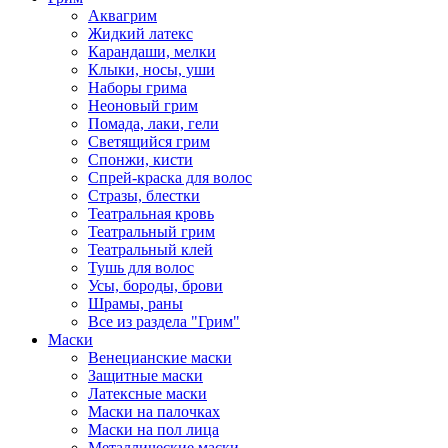
Аквагрим
Жидкий латекс
Карандаши, мелки
Клыки, носы, уши
Наборы грима
Неоновый грим
Помада, лаки, гели
Светящийся грим
Спонжи, кисти
Спрей-краска для волос
Стразы, блестки
Театральная кровь
Театральный грим
Театральный клей
Тушь для волос
Усы, бороды, брови
Шрамы, раны
Все из раздела "Грим"
Маски
Венецианские маски
Защитные маски
Латексные маски
Маски на палочках
Маски на пол лица
Металлические маски