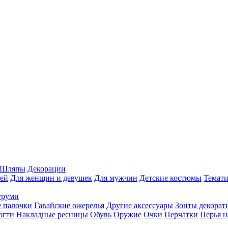
Шляпы
Декорации
ей
Для женщин и девушек
Для мужчин
Детские костюмы
Темати
уруми
 палочки
Гавайские ожерелья
Другие аксессуары
Зонты декорат
огти
Накладные ресницы
Обувь
Оружие
Очки
Перчатки
Перья н