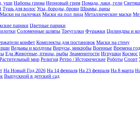
ы, уши
Наборы грима
Неоновый грим
Помада, лаки, гели
Светящ
й
Тушь для волос
Усы, бороды, брови
Шрамы, раны
Маски на палочках
Маски на пол лица
Металлические маски
Ме
ские парики
Цветные парики
илотки
Соломенные шляпы
Треуголки
Фуражки
Цилиндры и ко
ержатели конфет
Комплекты для постановок
Маски на стену
ирши
Ведьмы и колдуны
Вирусы, микробы
Военные
Времена го
цы
Еда
Животные, птицы, рыбы
Знаменитости
Игрушки
Космос
Растительный мир
Религия
Ретро / Исторические
Роботы
Спорт
т
На Новый Год 2026
На 14 февраля
На 23 февраля
На 8 марта
На
ик
Выпускной в детский сад