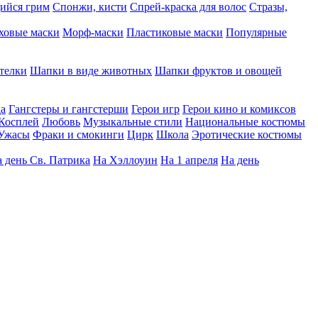
ийся грим
Спонжи, кисти
Спрей-краска для волос
Стразы,
ховые маски
Морф-маски
Пластиковые маски
Популярные
телки
Шапки в виде животных
Шапки фруктов и овощей
да
Гангстеры и гангстерши
Герои игр
Герои кино и комиксов
Косплей
Любовь
Музыкальные стили
Национальные костюмы
Ужасы
Фраки и смокинги
Цирк
Школа
Эротические костюмы
 день Св. Патрика
На Хэллоуин
На 1 апреля
На день