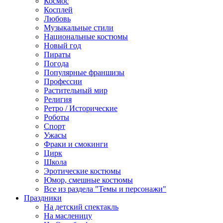
Космос
Косплей
Любовь
Музыкальные стили
Национальные костюмы
Новый год
Пираты
Погода
Популярные франшизы
Профессии
Растительный мир
Религия
Ретро / Исторические
Роботы
Спорт
Ужасы
Фраки и смокинги
Цирк
Школа
Эротические костюмы
Юмор, смешные костюмы
Все из раздела "Темы и персонажи"
Праздники
На детский спектакль
На масленицу