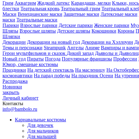
Грим
Аквагрим
Жидкий латекс
Карандаши, мелки
Клыки, нос
блестки
Театральная кровь
Театральный грим
Театральный кле
Маски
Венецианские маски
Защитные маски
Латексные маски
маски
Театральные маски
Парики
Взрослые парики
Детские парики
Женские парики
Муж
Шляпы
Взрослые шляпы
Детские шляпы
Кокошники
Короны
П
Шляпки
Декорации
Декорации на новый год
Декорации на Хэллоуин
Д
Темы и персонажи
Steampunk
Ангелы
Аниме
Вампиры и вамп
Герои мультфильмов и сказок
Дикий запад
Дьяволы и Дьяволи
Новый год
Пираты
Погода
Популярные франшизы
Профессии
Юмор, смешные костюмы
Праздники
На детский спектакль
На масленицу
На Октоберфес
космонавтики
На парад победы
На праздник Осени
На утренн
Распродажа
Новинки
закрыть
Личный кабинет
Контакты
info@bambolo.ru
Карнавальные костюмы
Для девочек
Для мальчиков
Для малышей