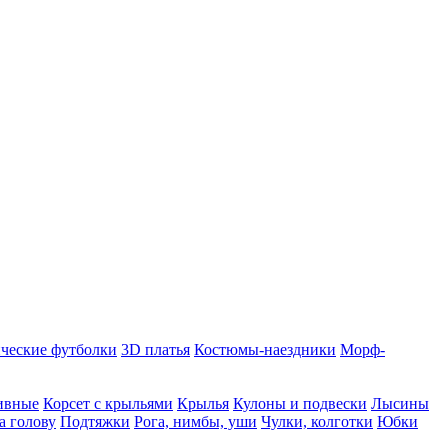
ческие футболки
3D платья
Костюмы-наездники
Морф-
ивные
Корсет с крыльями
Крылья
Кулоны и подвески
Лысины
а голову
Подтяжки
Рога, нимбы, уши
Чулки, колготки
Юбки