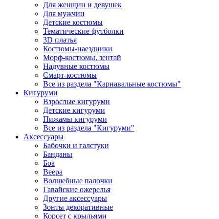
Для женщин и девушек
Для мужчин
Детские костюмы
Тематические футболки
3D платья
Костюмы-наездники
Морф-костюмы, зентай
Надувные костюмы
Смарт-костюмы
Все из раздела "Карнавальные костюмы"
Кигуруми
Взрослые кигуруми
Детские кигуруми
Пижамы кигуруми
Все из раздела "Кигуруми"
Аксессуары
Бабочки и галстуки
Банданы
Боа
Веера
Волшебные палочки
Гавайские ожерелья
Другие аксессуары
Зонты декоративные
Корсет с крыльями