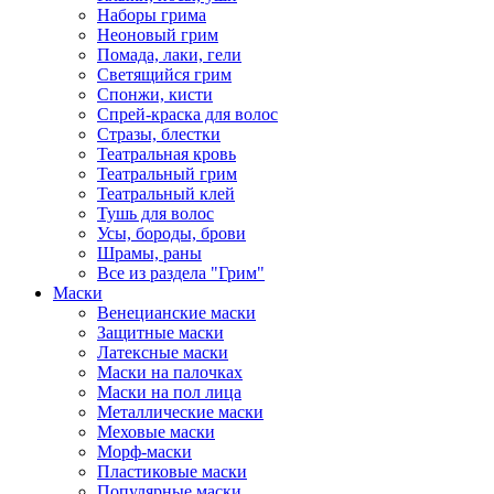
Наборы грима
Неоновый грим
Помада, лаки, гели
Светящийся грим
Спонжи, кисти
Спрей-краска для волос
Стразы, блестки
Театральная кровь
Театральный грим
Театральный клей
Тушь для волос
Усы, бороды, брови
Шрамы, раны
Все из раздела "Грим"
Маски
Венецианские маски
Защитные маски
Латексные маски
Маски на палочках
Маски на пол лица
Металлические маски
Меховые маски
Морф-маски
Пластиковые маски
Популярные маски