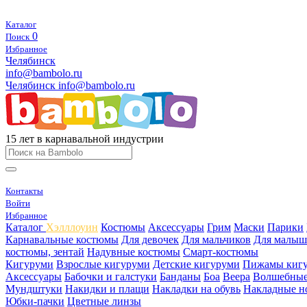
Каталог
0
Поиск
Избранное
Челябинск
info@bambolo.ru
Челябинск
info@bambolo.ru
15 лет в карнавальной индустрии
Контакты
Войти
Избранное
Каталог
Хэлллоуин
Костюмы
Аксессуары
Грим
Маски
Парики
Карнавальные костюмы
Для девочек
Для мальчиков
Для малыш
костюмы, зентай
Надувные костюмы
Смарт-костюмы
Кигуруми
Взрослые кигуруми
Детские кигуруми
Пижамы киг
Аксессуары
Бабочки и галстуки
Банданы
Боа
Веера
Волшебные
Мундштуки
Накидки и плащи
Накладки на обувь
Накладные н
Юбки-пачки
Цветные линзы