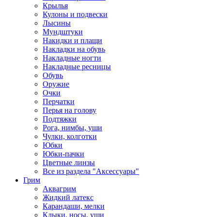
Крылья
Кулоны и подвески
Лысины
Мундштуки
Накидки и плащи
Накладки на обувь
Накладные ногти
Накладные ресницы
Обувь
Оружие
Очки
Перчатки
Перья на голову
Подтяжки
Рога, нимбы, уши
Чулки, колготки
Юбки
Юбки-пачки
Цветные линзы
Все из раздела "Аксессуары"
Грим
Аквагрим
Жидкий латекс
Карандаши, мелки
Клыки, носы, уши