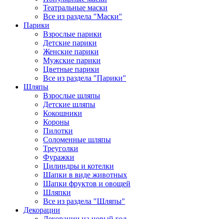
Театральные маски
Все из раздела "Маски"
Парики
Взрослые парики
Детские парики
Женские парики
Мужские парики
Цветные парики
Все из раздела "Парики"
Шляпы
Взрослые шляпы
Детские шляпы
Кокошники
Короны
Пилотки
Соломенные шляпы
Треуголки
Фуражки
Цилиндры и котелки
Шапки в виде животных
Шапки фруктов и овощей
Шляпки
Все из раздела "Шляпы"
Декорации
Декорации на новый год