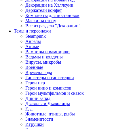
Декорации на Хэллоуин
Держатели конфет
Комплекты для постановок
Маски на стену
Все из раздела "Декорации"
Темы и персонажи
Steampunk
Ангелы
Аниме
Вампиры и вампирши
Ведьмы и колдуны
Вирусы, микробы
Военные
Времена года
Гангстеры и гангстерши
Герои игр
Герои кино и комиксов
Герои мультфильмов и сказок
Дикий запад
Дьяволы и Дьяволицы
Еда
Животные, птицы, рыбы
Знаменитости
Игрушки