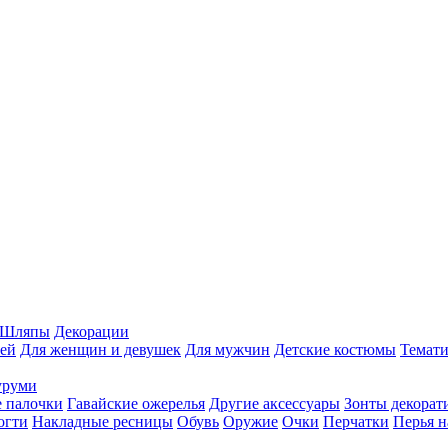
Шляпы
Декорации
ей
Для женщин и девушек
Для мужчин
Детские костюмы
Темати
уруми
 палочки
Гавайские ожерелья
Другие аксессуары
Зонты декорат
огти
Накладные ресницы
Обувь
Оружие
Очки
Перчатки
Перья н