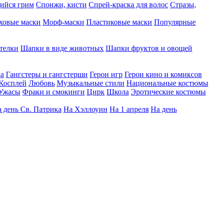
ийся грим
Спонжи, кисти
Спрей-краска для волос
Стразы,
ховые маски
Морф-маски
Пластиковые маски
Популярные
телки
Шапки в виде животных
Шапки фруктов и овощей
да
Гангстеры и гангстерши
Герои игр
Герои кино и комиксов
Косплей
Любовь
Музыкальные стили
Национальные костюмы
Ужасы
Фраки и смокинги
Цирк
Школа
Эротические костюмы
 день Св. Патрика
На Хэллоуин
На 1 апреля
На день