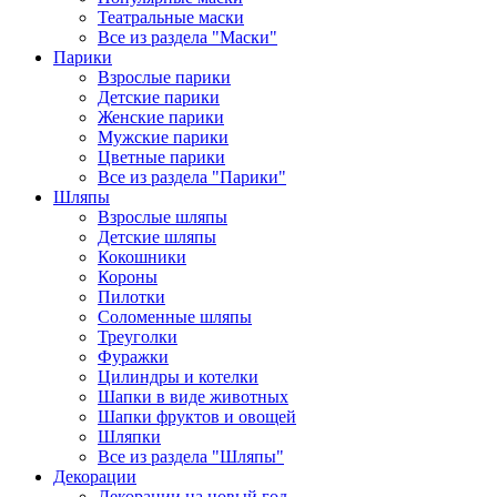
Театральные маски
Все из раздела "Маски"
Парики
Взрослые парики
Детские парики
Женские парики
Мужские парики
Цветные парики
Все из раздела "Парики"
Шляпы
Взрослые шляпы
Детские шляпы
Кокошники
Короны
Пилотки
Соломенные шляпы
Треуголки
Фуражки
Цилиндры и котелки
Шапки в виде животных
Шапки фруктов и овощей
Шляпки
Все из раздела "Шляпы"
Декорации
Декорации на новый год