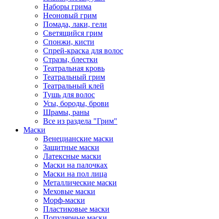
Наборы грима
Неоновый грим
Помада, лаки, гели
Светящийся грим
Спонжи, кисти
Спрей-краска для волос
Стразы, блестки
Театральная кровь
Театральный грим
Театральный клей
Тушь для волос
Усы, бороды, брови
Шрамы, раны
Все из раздела "Грим"
Маски
Венецианские маски
Защитные маски
Латексные маски
Маски на палочках
Маски на пол лица
Металлические маски
Меховые маски
Морф-маски
Пластиковые маски
Популярные маски