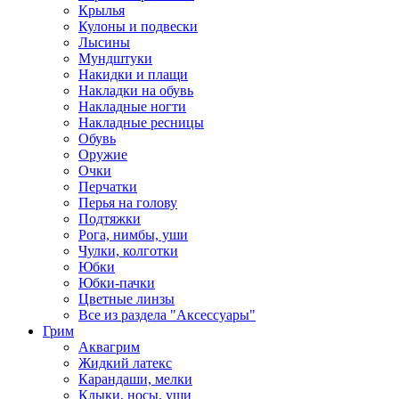
Крылья
Кулоны и подвески
Лысины
Мундштуки
Накидки и плащи
Накладки на обувь
Накладные ногти
Накладные ресницы
Обувь
Оружие
Очки
Перчатки
Перья на голову
Подтяжки
Рога, нимбы, уши
Чулки, колготки
Юбки
Юбки-пачки
Цветные линзы
Все из раздела "Аксессуары"
Грим
Аквагрим
Жидкий латекс
Карандаши, мелки
Клыки, носы, уши