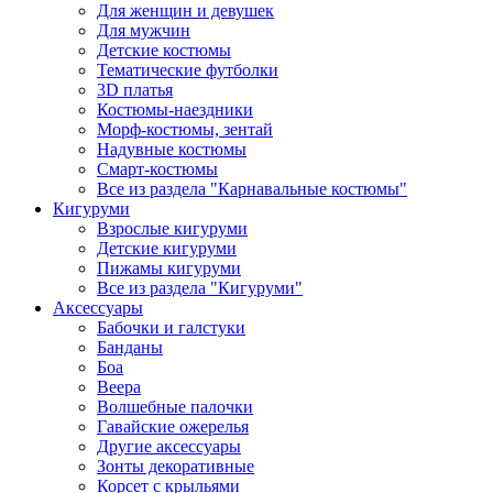
Для женщин и девушек
Для мужчин
Детские костюмы
Тематические футболки
3D платья
Костюмы-наездники
Морф-костюмы, зентай
Надувные костюмы
Смарт-костюмы
Все из раздела "Карнавальные костюмы"
Кигуруми
Взрослые кигуруми
Детские кигуруми
Пижамы кигуруми
Все из раздела "Кигуруми"
Аксессуары
Бабочки и галстуки
Банданы
Боа
Веера
Волшебные палочки
Гавайские ожерелья
Другие аксессуары
Зонты декоративные
Корсет с крыльями