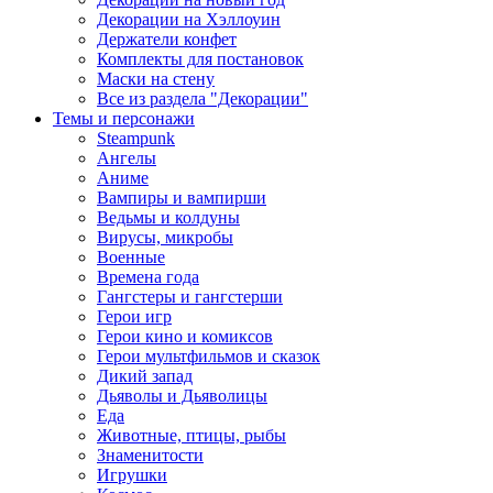
Декорации на Хэллоуин
Держатели конфет
Комплекты для постановок
Маски на стену
Все из раздела "Декорации"
Темы и персонажи
Steampunk
Ангелы
Аниме
Вампиры и вампирши
Ведьмы и колдуны
Вирусы, микробы
Военные
Времена года
Гангстеры и гангстерши
Герои игр
Герои кино и комиксов
Герои мультфильмов и сказок
Дикий запад
Дьяволы и Дьяволицы
Еда
Животные, птицы, рыбы
Знаменитости
Игрушки