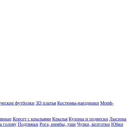
ческие футболки
3D платья
Костюмы-наездники
Морф-
ивные
Корсет с крыльями
Крылья
Кулоны и подвески
Лысины
а голову
Подтяжки
Рога, нимбы, уши
Чулки, колготки
Юбки