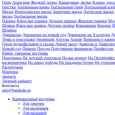
Грим
Аквагрим
Жидкий латекс
Карандаши, мелки
Клыки, нос
блестки
Театральная кровь
Театральный грим
Театральный кле
Маски
Венецианские маски
Защитные маски
Латексные маски
маски
Театральные маски
Парики
Взрослые парики
Детские парики
Женские парики
Муж
Шляпы
Взрослые шляпы
Детские шляпы
Кокошники
Короны
П
Шляпки
Декорации
Декорации на новый год
Декорации на Хэллоуин
Д
Темы и персонажи
Steampunk
Ангелы
Аниме
Вампиры и вамп
Герои мультфильмов и сказок
Дикий запад
Дьяволы и Дьяволи
Новый год
Пираты
Погода
Популярные франшизы
Профессии
Юмор, смешные костюмы
Праздники
На детский спектакль
На масленицу
На Октоберфес
космонавтики
На парад победы
На праздник Осени
На утренн
Распродажа
Новинки
закрыть
Личный кабинет
Контакты
info@bambolo.ru
Карнавальные костюмы
Для девочек
Для мальчиков
Для малышей