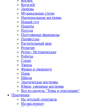
Космос
Косплей
Любовь
Музыкальные стили
Национальные костюмы
Новый год
Пираты
Погода
Популярные франшизы
Профессии
Растительный мир
Религия
Ретро / Исторические
Роботы
Спорт
Ужасы
Фраки и смокинги
Цирк
Школа
Эротические костюмы
Юмор, смешные костюмы
Все из раздела "Темы и персонажи"
Праздники
На детский спектакль
На масленицу