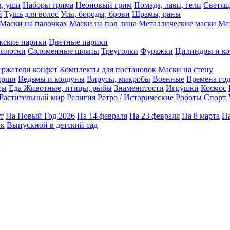
ы, уши
Наборы грима
Неоновый грим
Помада, лаки, гели
Светящ
й
Тушь для волос
Усы, бороды, брови
Шрамы, раны
Маски на палочках
Маски на пол лица
Металлические маски
Ме
ские парики
Цветные парики
илотки
Соломенные шляпы
Треуголки
Фуражки
Цилиндры и ко
ержатели конфет
Комплекты для постановок
Маски на стену
ирши
Ведьмы и колдуны
Вирусы, микробы
Военные
Времена го
цы
Еда
Животные, птицы, рыбы
Знаменитости
Игрушки
Космос
Растительный мир
Религия
Ретро / Исторические
Роботы
Спорт
т
На Новый Год 2026
На 14 февраля
На 23 февраля
На 8 марта
На
ик
Выпускной в детский сад