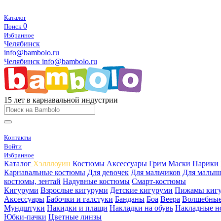
Каталог
0
Поиск
Избранное
Челябинск
info@bambolo.ru
Челябинск
info@bambolo.ru
15 лет в карнавальной индустрии
Контакты
Войти
Избранное
Каталог
Хэлллоуин
Костюмы
Аксессуары
Грим
Маски
Парики
Карнавальные костюмы
Для девочек
Для мальчиков
Для малыш
костюмы, зентай
Надувные костюмы
Смарт-костюмы
Кигуруми
Взрослые кигуруми
Детские кигуруми
Пижамы киг
Аксессуары
Бабочки и галстуки
Банданы
Боа
Веера
Волшебные
Мундштуки
Накидки и плащи
Накладки на обувь
Накладные н
Юбки-пачки
Цветные линзы