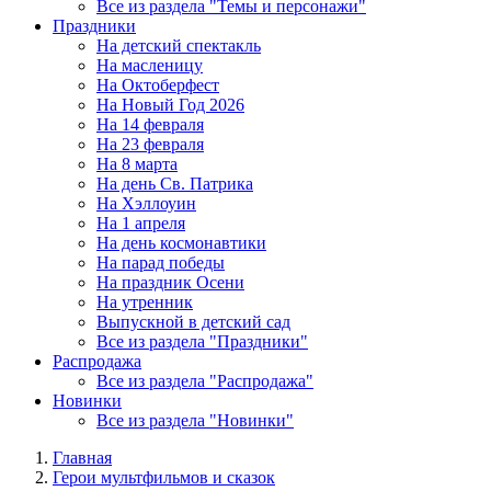
Все из раздела "Темы и персонажи"
Праздники
На детский спектакль
На масленицу
На Октоберфест
На Новый Год 2026
На 14 февраля
На 23 февраля
На 8 марта
На день Св. Патрика
На Хэллоуин
На 1 апреля
На день космонавтики
На парад победы
На праздник Осени
На утренник
Выпускной в детский сад
Все из раздела "Праздники"
Распродажа
Все из раздела "Распродажа"
Новинки
Все из раздела "Новинки"
Главная
Герои мультфильмов и сказок