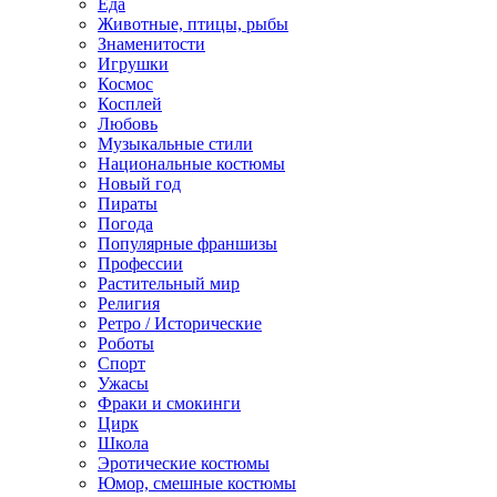
Еда
Животные, птицы, рыбы
Знаменитости
Игрушки
Космос
Косплей
Любовь
Музыкальные стили
Национальные костюмы
Новый год
Пираты
Погода
Популярные франшизы
Профессии
Растительный мир
Религия
Ретро / Исторические
Роботы
Спорт
Ужасы
Фраки и смокинги
Цирк
Школа
Эротические костюмы
Юмор, смешные костюмы