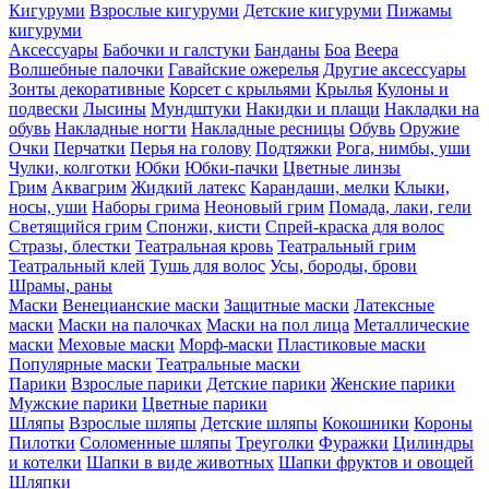
Кигуруми
Взрослые кигуруми
Детские кигуруми
Пижамы
кигуруми
Аксессуары
Бабочки и галстуки
Банданы
Боа
Веера
Волшебные палочки
Гавайские ожерелья
Другие аксессуары
Зонты декоративные
Корсет с крыльями
Крылья
Кулоны и
подвески
Лысины
Мундштуки
Накидки и плащи
Накладки на
обувь
Накладные ногти
Накладные ресницы
Обувь
Оружие
Очки
Перчатки
Перья на голову
Подтяжки
Рога, нимбы, уши
Чулки, колготки
Юбки
Юбки-пачки
Цветные линзы
Грим
Аквагрим
Жидкий латекс
Карандаши, мелки
Клыки,
носы, уши
Наборы грима
Неоновый грим
Помада, лаки, гели
Светящийся грим
Спонжи, кисти
Спрей-краска для волос
Стразы, блестки
Театральная кровь
Театральный грим
Театральный клей
Тушь для волос
Усы, бороды, брови
Шрамы, раны
Маски
Венецианские маски
Защитные маски
Латексные
маски
Маски на палочках
Маски на пол лица
Металлические
маски
Меховые маски
Морф-маски
Пластиковые маски
Популярные маски
Театральные маски
Парики
Взрослые парики
Детские парики
Женские парики
Мужские парики
Цветные парики
Шляпы
Взрослые шляпы
Детские шляпы
Кокошники
Короны
Пилотки
Соломенные шляпы
Треуголки
Фуражки
Цилиндры
и котелки
Шапки в виде животных
Шапки фруктов и овощей
Шляпки