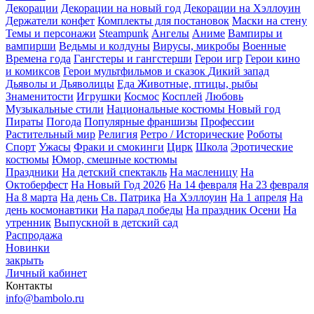
Декорации
Декорации на новый год
Декорации на Хэллоуин
Держатели конфет
Комплекты для постановок
Маски на стену
Темы и персонажи
Steampunk
Ангелы
Аниме
Вампиры и
вампирши
Ведьмы и колдуны
Вирусы, микробы
Военные
Времена года
Гангстеры и гангстерши
Герои игр
Герои кино
и комиксов
Герои мультфильмов и сказок
Дикий запад
Дьяволы и Дьяволицы
Еда
Животные, птицы, рыбы
Знаменитости
Игрушки
Космос
Косплей
Любовь
Музыкальные стили
Национальные костюмы
Новый год
Пираты
Погода
Популярные франшизы
Профессии
Растительный мир
Религия
Ретро / Исторические
Роботы
Спорт
Ужасы
Фраки и смокинги
Цирк
Школа
Эротические
костюмы
Юмор, смешные костюмы
Праздники
На детский спектакль
На масленицу
На
Октоберфест
На Новый Год 2026
На 14 февраля
На 23 февраля
На 8 марта
На день Св. Патрика
На Хэллоуин
На 1 апреля
На
день космонавтики
На парад победы
На праздник Осени
На
утренник
Выпускной в детский сад
Распродажа
Новинки
закрыть
Личный кабинет
Контакты
info@bambolo.ru