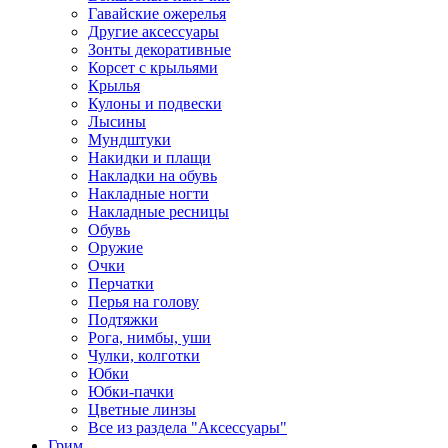
Гавайские ожерелья
Другие аксессуары
Зонты декоративные
Корсет с крыльями
Крылья
Кулоны и подвески
Лысины
Мундштуки
Накидки и плащи
Накладки на обувь
Накладные ногти
Накладные ресницы
Обувь
Оружие
Очки
Перчатки
Перья на голову
Подтяжки
Рога, нимбы, уши
Чулки, колготки
Юбки
Юбки-пачки
Цветные линзы
Все из раздела "Аксессуары"
Грим