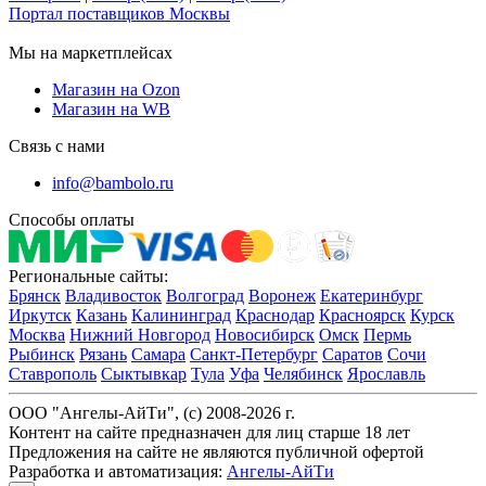
Портал поставщиков Москвы
Мы на маркетплейсах
Магазин на Ozon
Магазин на WB
Связь с нами
info@bambolo.ru
Способы оплаты
Региональные сайты:
Брянск
Владивосток
Волгоград
Воронеж
Екатеринбург
Иркутск
Казань
Калининград
Краснодар
Красноярск
Курск
Москва
Нижний Новгород
Новосибирск
Омск
Пермь
Рыбинск
Рязань
Самара
Санкт-Петербург
Саратов
Сочи
Ставрополь
Сыктывкар
Тула
Уфа
Челябинск
Ярославль
ООО "Ангелы-АйТи", (c) 2008-2026 г.
Контент на сайте предназначен для лиц старше 18 лет
Предложения на сайте не являются публичной офертой
Разработка и автоматизация:
Ангелы-АйТи