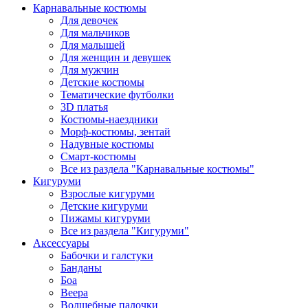
Карнавальные костюмы
Для девочек
Для мальчиков
Для малышей
Для женщин и девушек
Для мужчин
Детские костюмы
Тематические футболки
3D платья
Костюмы-наездники
Морф-костюмы, зентай
Надувные костюмы
Смарт-костюмы
Все из раздела "Карнавальные костюмы"
Кигуруми
Взрослые кигуруми
Детские кигуруми
Пижамы кигуруми
Все из раздела "Кигуруми"
Аксессуары
Бабочки и галстуки
Банданы
Боа
Веера
Волшебные палочки