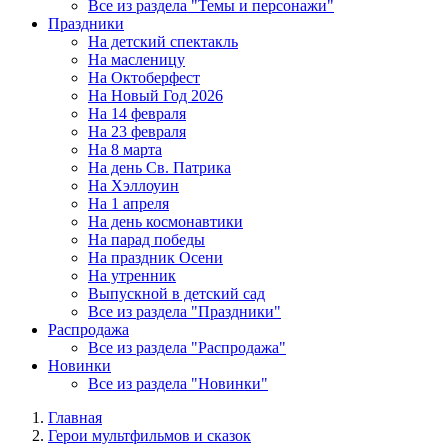
Все из раздела "Темы и персонажи"
Праздники
На детский спектакль
На масленицу
На Октоберфест
На Новый Год 2026
На 14 февраля
На 23 февраля
На 8 марта
На день Св. Патрика
На Хэллоуин
На 1 апреля
На день космонавтики
На парад победы
На праздник Осени
На утренник
Выпускной в детский сад
Все из раздела "Праздники"
Распродажа
Все из раздела "Распродажа"
Новинки
Все из раздела "Новинки"
Главная
Герои мультфильмов и сказок