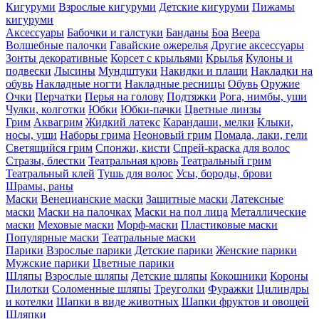
Кигуруми
Взрослые кигуруми
Детские кигуруми
Пижамы
кигуруми
Аксессуары
Бабочки и галстуки
Банданы
Боа
Веера
Волшебные палочки
Гавайские ожерелья
Другие аксессуары
Зонты декоративные
Корсет с крыльями
Крылья
Кулоны и
подвески
Лысины
Мундштуки
Накидки и плащи
Накладки на
обувь
Накладные ногти
Накладные ресницы
Обувь
Оружие
Очки
Перчатки
Перья на голову
Подтяжки
Рога, нимбы, уши
Чулки, колготки
Юбки
Юбки-пачки
Цветные линзы
Грим
Аквагрим
Жидкий латекс
Карандаши, мелки
Клыки,
носы, уши
Наборы грима
Неоновый грим
Помада, лаки, гели
Светящийся грим
Спонжи, кисти
Спрей-краска для волос
Стразы, блестки
Театральная кровь
Театральный грим
Театральный клей
Тушь для волос
Усы, бороды, брови
Шрамы, раны
Маски
Венецианские маски
Защитные маски
Латексные
маски
Маски на палочках
Маски на пол лица
Металлические
маски
Меховые маски
Морф-маски
Пластиковые маски
Популярные маски
Театральные маски
Парики
Взрослые парики
Детские парики
Женские парики
Мужские парики
Цветные парики
Шляпы
Взрослые шляпы
Детские шляпы
Кокошники
Короны
Пилотки
Соломенные шляпы
Треуголки
Фуражки
Цилиндры
и котелки
Шапки в виде животных
Шапки фруктов и овощей
Шляпки