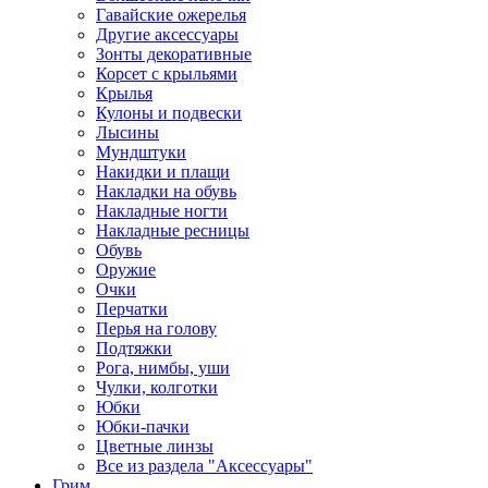
Гавайские ожерелья
Другие аксессуары
Зонты декоративные
Корсет с крыльями
Крылья
Кулоны и подвески
Лысины
Мундштуки
Накидки и плащи
Накладки на обувь
Накладные ногти
Накладные ресницы
Обувь
Оружие
Очки
Перчатки
Перья на голову
Подтяжки
Рога, нимбы, уши
Чулки, колготки
Юбки
Юбки-пачки
Цветные линзы
Все из раздела "Аксессуары"
Грим