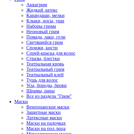
Аквагрим
Жидкий латекс
Карандаши, мелки
Клыки, носы, уши
Наборы грима
Неоновый грим
Помада, лаки, гели
Светящийся грим
Спонжи, кисти
Спрей-краска для волос
Стразы, блестки
Театральная кровь
Театральный грим
Театральный клей
Тушь для волос
Усы, бороды, брови
Шрамы, раны
Все из раздела "Грим"
Маски
Венецианские маски
Защитные маски
Латексные маски
Маски на палочках
Маски на пол лица
Металлические маски