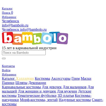
Каталог
0
Поиск
Избранное
Челябинск
info@bambolo.ru
Челябинск
info@bambolo.ru
15 лет в карнавальной индустрии
Контакты
Войти
Избранное
Каталог
Хэлллоуин
Костюмы
Аксессуары
Грим
Маски
Парики
Шляпы
Декорации
Карнавальные костюмы
Для девочек
Для мальчиков
Для
малышей
Для женщин и девушек
Для мужчин
Детские
костюмы
Тематические футболки
3D платья
Костюмы-
наездники
Морф-костюмы, зентай
Надувные костюмы
Смарт-
костюмы