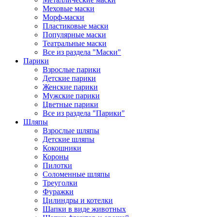
Меховые маски
Морф-маски
Пластиковые маски
Популярные маски
Театральные маски
Все из раздела "Маски"
Парики
Взрослые парики
Детские парики
Женские парики
Мужские парики
Цветные парики
Все из раздела "Парики"
Шляпы
Взрослые шляпы
Детские шляпы
Кокошники
Короны
Пилотки
Соломенные шляпы
Треуголки
Фуражки
Цилиндры и котелки
Шапки в виде животных