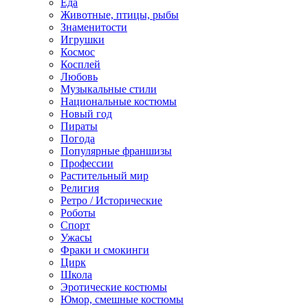
Еда
Животные, птицы, рыбы
Знаменитости
Игрушки
Космос
Косплей
Любовь
Музыкальные стили
Национальные костюмы
Новый год
Пираты
Погода
Популярные франшизы
Профессии
Растительный мир
Религия
Ретро / Исторические
Роботы
Спорт
Ужасы
Фраки и смокинги
Цирк
Школа
Эротические костюмы
Юмор, смешные костюмы