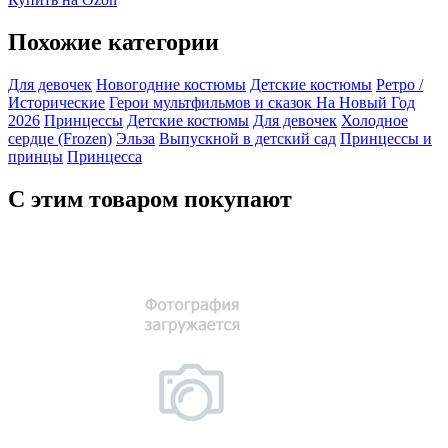
Похожие категории
Для девочек
Новогодние костюмы
Детские костюмы
Ретро /
Исторические
Герои мультфильмов и сказок
На Новый Год
2026
Принцессы
Детские костюмы
Для девочек
Холодное
сердце (Frozen)
Эльза
Выпускной в детский сад
Принцессы и
принцы
Принцесса
С этим товаром покупают