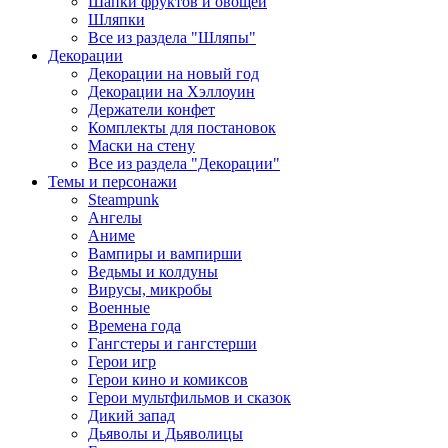
Шапки фруктов и овощей
Шляпки
Все из раздела "Шляпы"
Декорации
Декорации на новый год
Декорации на Хэллоуин
Держатели конфет
Комплекты для постановок
Маски на стену
Все из раздела "Декорации"
Темы и персонажи
Steampunk
Ангелы
Аниме
Вампиры и вампирши
Ведьмы и колдуны
Вирусы, микробы
Военные
Времена года
Гангстеры и гангстерши
Герои игр
Герои кино и комиксов
Герои мультфильмов и сказок
Дикий запад
Дьяволы и Дьяволицы