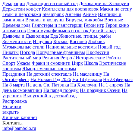
Декорации
Декорации на новый год
Декорации на Хэллоуин
Держатели конфет
Комплекты для постановок
Маски на стену
Темы и персонажи
Steampunk
Ангелы
Аниме
Вампиры и
вампирши
Ведьмы и колдуны
Вирусы, микробы
Военные
Времена года
Гангстеры и гангстерши
Герои игр
Герои кино
и комиксов
Герои мультфильмов и сказок
Дикий запад
Дьяволы и Дьяволицы
Еда
Животные, птицы, рыбы
Знаменитости
Игрушки
Космос
Косплей
Любовь
Музыкальные стили
Национальные костюмы
Новый год
Пираты
Погода
Популярные франшизы
Профессии
Растительный мир
Религия
Ретро / Исторические
Роботы
Спорт
Ужасы
Фраки и смокинги
Цирк
Школа
Эротические
костюмы
Юмор, смешные костюмы
Праздники
На детский спектакль
На масленицу
На
Октоберфест
На Новый Год 2026
На 14 февраля
На 23 февраля
На 8 марта
На день Св. Патрика
На Хэллоуин
На 1 апреля
На
день космонавтики
На парад победы
На праздник Осени
На
утренник
Выпускной в детский сад
Распродажа
Новинки
закрыть
Личный кабинет
Контакты
info@bambolo.ru