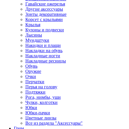
Гавайские ожерелья
Другие аксессуары
Зонты декоративные
Корсет с крыльями
Крылья
Кулоны и подвески
Лысины
Мундштуки
Накидки и плащи
Накладки на обувь
Накладные ногти
Накладные ресницы
Обувь
Оружие
Очки
Перчатки
Перья на голову
Подтяжки
Рога, нимбы, уши
Чулки, колготки
Юбки
Юбки-пачки
Цветные линзы
Все из раздела "Аксессуары"
Грим