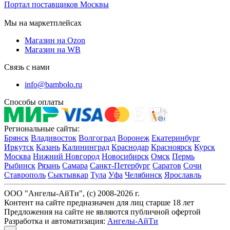
Портал поставщиков Москвы
Мы на маркетплейсах
Магазин на Ozon
Магазин на WB
Связь с нами
info@bambolo.ru
Способы оплаты
Региональные сайты:
Брянск
Владивосток
Волгоград
Воронеж
Екатеринбург
Иркутск
Казань
Калининград
Краснодар
Красноярск
Курск
Москва
Нижний Новгород
Новосибирск
Омск
Пермь
Рыбинск
Рязань
Самара
Санкт-Петербург
Саратов
Сочи
Ставрополь
Сыктывкар
Тула
Уфа
Челябинск
Ярославль
ООО "Ангелы-АйТи", (c) 2008-2026 г.
Контент на сайте предназначен для лиц старше 18 лет
Предложения на сайте не являются публичной офертой
Разработка и автоматизация:
Ангелы-АйТи