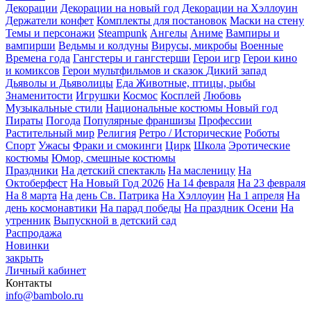
Декорации
Декорации на новый год
Декорации на Хэллоуин
Держатели конфет
Комплекты для постановок
Маски на стену
Темы и персонажи
Steampunk
Ангелы
Аниме
Вампиры и
вампирши
Ведьмы и колдуны
Вирусы, микробы
Военные
Времена года
Гангстеры и гангстерши
Герои игр
Герои кино
и комиксов
Герои мультфильмов и сказок
Дикий запад
Дьяволы и Дьяволицы
Еда
Животные, птицы, рыбы
Знаменитости
Игрушки
Космос
Косплей
Любовь
Музыкальные стили
Национальные костюмы
Новый год
Пираты
Погода
Популярные франшизы
Профессии
Растительный мир
Религия
Ретро / Исторические
Роботы
Спорт
Ужасы
Фраки и смокинги
Цирк
Школа
Эротические
костюмы
Юмор, смешные костюмы
Праздники
На детский спектакль
На масленицу
На
Октоберфест
На Новый Год 2026
На 14 февраля
На 23 февраля
На 8 марта
На день Св. Патрика
На Хэллоуин
На 1 апреля
На
день космонавтики
На парад победы
На праздник Осени
На
утренник
Выпускной в детский сад
Распродажа
Новинки
закрыть
Личный кабинет
Контакты
info@bambolo.ru