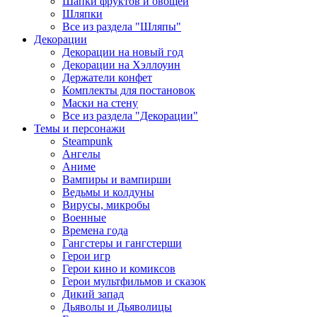
Шапки фруктов и овощей
Шляпки
Все из раздела "Шляпы"
Декорации
Декорации на новый год
Декорации на Хэллоуин
Держатели конфет
Комплекты для постановок
Маски на стену
Все из раздела "Декорации"
Темы и персонажи
Steampunk
Ангелы
Аниме
Вампиры и вампирши
Ведьмы и колдуны
Вирусы, микробы
Военные
Времена года
Гангстеры и гангстерши
Герои игр
Герои кино и комиксов
Герои мультфильмов и сказок
Дикий запад
Дьяволы и Дьяволицы