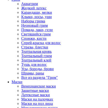
Аквагрим
Жидкий латекс
Карандаши, мелки
Клыки, носы, уши
Наборы грима
Неоновый грим
Помада, лаки, гели
Светящийся грим
Спонжи, кисти
Спрей-краска для волос
Стразы, блестки
Театральная кровь
Театральный грим
Театральный клей
Тушь для волос
Усы, бороды, брови
Шрамы, раны
Все из раздела "Грим"
Маски
Венецианские маски
Защитные маски
Латексные маски
Маски на палочках
Маски на пол лица
Металлические маски