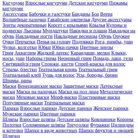
Кигуруми
Взрослые кигуруми
Детские кигуруми
Пижамы
кигуруми
Аксессуары
Бабочки и галстуки
Банданы
Боа
Веера
Волшебные палочки
Гавайские ожерелья
Другие аксессуары
Зонты декоративные
Корсет с крыльями
Крылья
Кулоны и
подвески
Лысины
Мундштуки
Накидки и плащи
Накладки на
обувь
Накладные ногти
Накладные ресницы
Обувь
Оружие
Очки
Перчатки
Перья на голову
Подтяжки
Рога, нимбы, уши
Чулки, колготки
Юбки
Юбки-пачки
Цветные линзы
Грим
Аквагрим
Жидкий латекс
Карандаши, мелки
Клыки,
носы, уши
Наборы грима
Неоновый грим
Помада, лаки, гели
Светящийся грим
Спонжи, кисти
Спрей-краска для волос
Стразы, блестки
Театральная кровь
Театральный грим
Театральный клей
Тушь для волос
Усы, бороды, брови
Шрамы, раны
Маски
Венецианские маски
Защитные маски
Латексные
маски
Маски на палочках
Маски на пол лица
Металлические
маски
Меховые маски
Морф-маски
Пластиковые маски
Популярные маски
Театральные маски
Парики
Взрослые парики
Детские парики
Женские парики
Мужские парики
Цветные парики
Шляпы
Взрослые шляпы
Детские шляпы
Кокошники
Короны
Пилотки
Соломенные шляпы
Треуголки
Фуражки
Цилиндры
и котелки
Шапки в виде животных
Шапки фруктов и овощей
Шляпки