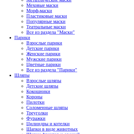
Меховые маски
Морф-маски
Пластиковые маски
Популярные маски
Театральные маски
Все из раздела "Маски"
Парики
Взрослые парики
Детские парики
Женские парики
Мужские парики
Цветные парики
Все из раздела "Парики"
Шляпы
Взрослые шляпы
Детские шляпы
Кокошники
Короны
Пилотки
Соломенные шляпы
Треуголки
Фуражки
Цилиндры и котелки
Шапки в виде животных