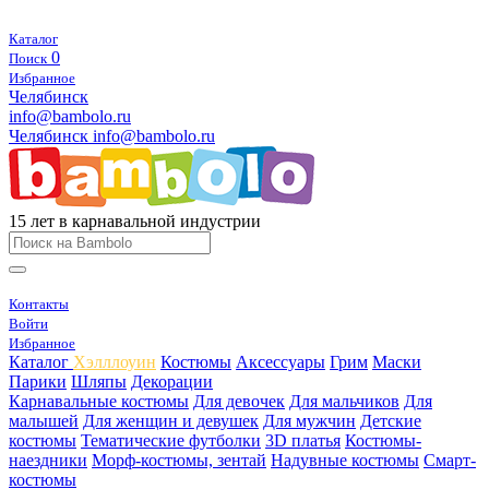
Каталог
0
Поиск
Избранное
Челябинск
info@bambolo.ru
Челябинск
info@bambolo.ru
15 лет в карнавальной индустрии
Контакты
Войти
Избранное
Каталог
Хэлллоуин
Костюмы
Аксессуары
Грим
Маски
Парики
Шляпы
Декорации
Карнавальные костюмы
Для девочек
Для мальчиков
Для
малышей
Для женщин и девушек
Для мужчин
Детские
костюмы
Тематические футболки
3D платья
Костюмы-
наездники
Морф-костюмы, зентай
Надувные костюмы
Смарт-
костюмы