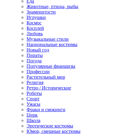
Еда
Животные, птицы, рыбы
Знаменитости
Игрушки
Космос
Косплей
Любовь
Музыкальные стили
Национальные костюмы
Новый год
Пираты
Погода
Популярные франшизы
Профессии
Растительный мир
Религия
Ретро / Исторические
Роботы
Спорт
Ужасы
Фраки и смокинги
Цирк
Школа
Эротические костюмы
Юмор, смешные костюмы