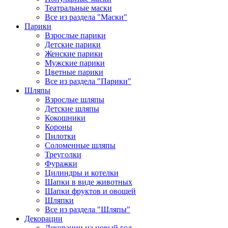
Театральные маски
Все из раздела "Маски"
Парики
Взрослые парики
Детские парики
Женские парики
Мужские парики
Цветные парики
Все из раздела "Парики"
Шляпы
Взрослые шляпы
Детские шляпы
Кокошники
Короны
Пилотки
Соломенные шляпы
Треуголки
Фуражки
Цилиндры и котелки
Шапки в виде животных
Шапки фруктов и овощей
Шляпки
Все из раздела "Шляпы"
Декорации
Декорации на новый год