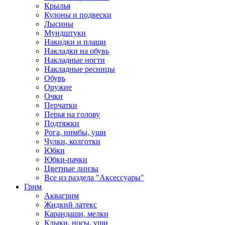
Крылья
Кулоны и подвески
Лысины
Мундштуки
Накидки и плащи
Накладки на обувь
Накладные ногти
Накладные ресницы
Обувь
Оружие
Очки
Перчатки
Перья на голову
Подтяжки
Рога, нимбы, уши
Чулки, колготки
Юбки
Юбки-пачки
Цветные линзы
Все из раздела "Аксессуары"
Грим
Аквагрим
Жидкий латекс
Карандаши, мелки
Клыки, носы, уши