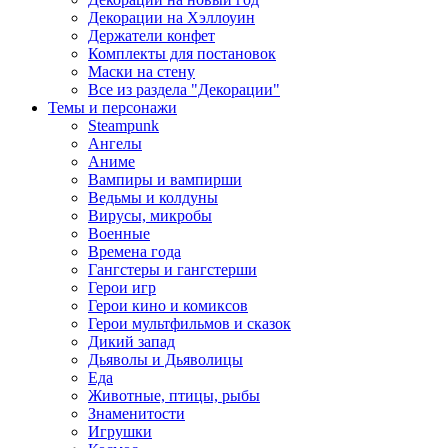
Декорации на Хэллоуин
Держатели конфет
Комплекты для постановок
Маски на стену
Все из раздела "Декорации"
Темы и персонажи
Steampunk
Ангелы
Аниме
Вампиры и вампирши
Ведьмы и колдуны
Вирусы, микробы
Военные
Времена года
Гангстеры и гангстерши
Герои игр
Герои кино и комиксов
Герои мультфильмов и сказок
Дикий запад
Дьяволы и Дьяволицы
Еда
Животные, птицы, рыбы
Знаменитости
Игрушки