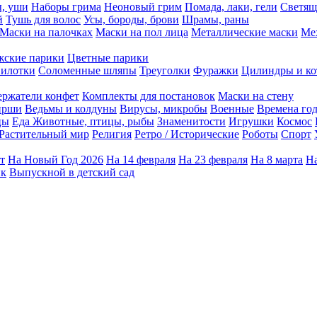
ы, уши
Наборы грима
Неоновый грим
Помада, лаки, гели
Светящ
й
Тушь для волос
Усы, бороды, брови
Шрамы, раны
Маски на палочках
Маски на пол лица
Металлические маски
Ме
ские парики
Цветные парики
илотки
Соломенные шляпы
Треуголки
Фуражки
Цилиндры и ко
ержатели конфет
Комплекты для постановок
Маски на стену
ирши
Ведьмы и колдуны
Вирусы, микробы
Военные
Времена го
цы
Еда
Животные, птицы, рыбы
Знаменитости
Игрушки
Космос
Растительный мир
Религия
Ретро / Исторические
Роботы
Спорт
т
На Новый Год 2026
На 14 февраля
На 23 февраля
На 8 марта
На
ик
Выпускной в детский сад