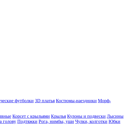
ческие футболки
3D платья
Костюмы-наездники
Морф-
ивные
Корсет с крыльями
Крылья
Кулоны и подвески
Лысины
а голову
Подтяжки
Рога, нимбы, уши
Чулки, колготки
Юбки