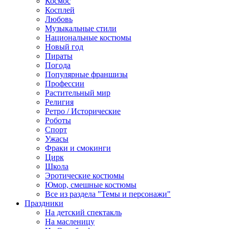
Космос
Косплей
Любовь
Музыкальные стили
Национальные костюмы
Новый год
Пираты
Погода
Популярные франшизы
Профессии
Растительный мир
Религия
Ретро / Исторические
Роботы
Спорт
Ужасы
Фраки и смокинги
Цирк
Школа
Эротические костюмы
Юмор, смешные костюмы
Все из раздела "Темы и персонажи"
Праздники
На детский спектакль
На масленицу