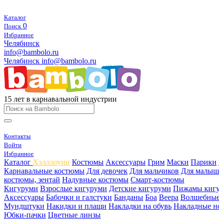
Каталог
0
Поиск
Избранное
Челябинск
info@bambolo.ru
Челябинск
info@bambolo.ru
15 лет в карнавальной индустрии
Контакты
Войти
Избранное
Каталог
Хэлллоуин
Костюмы
Аксессуары
Грим
Маски
Парики
Карнавальные костюмы
Для девочек
Для мальчиков
Для малыш
костюмы, зентай
Надувные костюмы
Смарт-костюмы
Кигуруми
Взрослые кигуруми
Детские кигуруми
Пижамы киг
Аксессуары
Бабочки и галстуки
Банданы
Боа
Веера
Волшебные
Мундштуки
Накидки и плащи
Накладки на обувь
Накладные н
Юбки-пачки
Цветные линзы