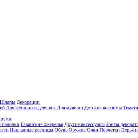
Шляпы
Декорации
ей
Для женщин и девушек
Для мужчин
Детские костюмы
Темати
уруми
 палочки
Гавайские ожерелья
Другие аксессуары
Зонты декорат
огти
Накладные ресницы
Обувь
Оружие
Очки
Перчатки
Перья н