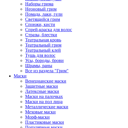
Наборы грима
Неоновый грим
Помада, лаки, гели
Светящийся грим
Спонжи, кисти
Спрей-краска для волос
Стразы, блестки
Театральная кровь
Театральный грим
Театральный клей
Тушь для волос
Усы, бороды, брови
Шрамы, раны
Все из раздела "Грим"
Маски
Венецианские маски
Защитные маски
Латексные маски
Маски на палочках
Маски на пол лица
Металлические маски
Меховые маски
Морф-маски
Пластиковые маски
Популярные маски