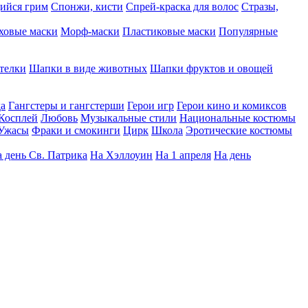
ийся грим
Спонжи, кисти
Спрей-краска для волос
Стразы,
ховые маски
Морф-маски
Пластиковые маски
Популярные
телки
Шапки в виде животных
Шапки фруктов и овощей
да
Гангстеры и гангстерши
Герои игр
Герои кино и комиксов
Косплей
Любовь
Музыкальные стили
Национальные костюмы
Ужасы
Фраки и смокинги
Цирк
Школа
Эротические костюмы
 день Св. Патрика
На Хэллоуин
На 1 апреля
На день