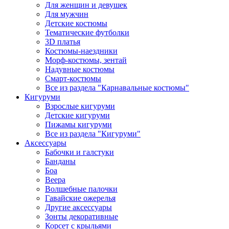
Для женщин и девушек
Для мужчин
Детские костюмы
Тематические футболки
3D платья
Костюмы-наездники
Морф-костюмы, зентай
Надувные костюмы
Смарт-костюмы
Все из раздела "Карнавальные костюмы"
Кигуруми
Взрослые кигуруми
Детские кигуруми
Пижамы кигуруми
Все из раздела "Кигуруми"
Аксессуары
Бабочки и галстуки
Банданы
Боа
Веера
Волшебные палочки
Гавайские ожерелья
Другие аксессуары
Зонты декоративные
Корсет с крыльями