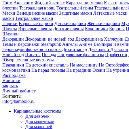
Грим
Аквагрим
Жидкий латекс
Карандаши, мелки
Клыки, нос
блестки
Театральная кровь
Театральный грим
Театральный кле
Маски
Венецианские маски
Защитные маски
Латексные маски
маски
Театральные маски
Парики
Взрослые парики
Детские парики
Женские парики
Муж
Шляпы
Взрослые шляпы
Детские шляпы
Кокошники
Короны
П
Шляпки
Декорации
Декорации на новый год
Декорации на Хэллоуин
Д
Темы и персонажи
Steampunk
Ангелы
Аниме
Вампиры и вамп
Герои мультфильмов и сказок
Дикий запад
Дьяволы и Дьяволи
Новый год
Пираты
Погода
Популярные франшизы
Профессии
Юмор, смешные костюмы
Праздники
На детский спектакль
На масленицу
На Октоберфес
космонавтики
На парад победы
На праздник Осени
На утренн
Распродажа
Новинки
закрыть
Личный кабинет
Контакты
info@bambolo.ru
Карнавальные костюмы
Для девочек
Для мальчиков
Для малышей