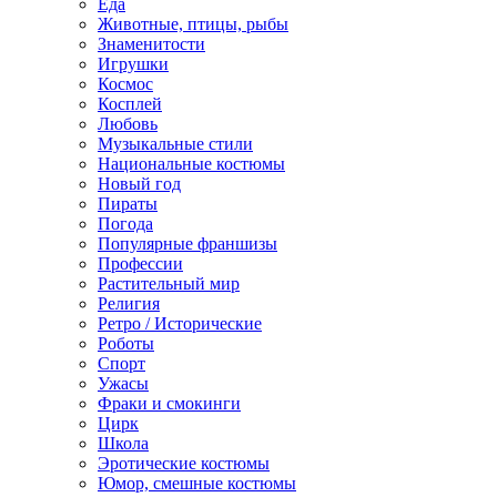
Еда
Животные, птицы, рыбы
Знаменитости
Игрушки
Космос
Косплей
Любовь
Музыкальные стили
Национальные костюмы
Новый год
Пираты
Погода
Популярные франшизы
Профессии
Растительный мир
Религия
Ретро / Исторические
Роботы
Спорт
Ужасы
Фраки и смокинги
Цирк
Школа
Эротические костюмы
Юмор, смешные костюмы