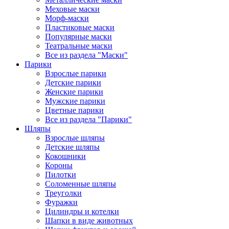
Меховые маски
Морф-маски
Пластиковые маски
Популярные маски
Театральные маски
Все из раздела "Маски"
Парики
Взрослые парики
Детские парики
Женские парики
Мужские парики
Цветные парики
Все из раздела "Парики"
Шляпы
Взрослые шляпы
Детские шляпы
Кокошники
Короны
Пилотки
Соломенные шляпы
Треуголки
Фуражки
Цилиндры и котелки
Шапки в виде животных