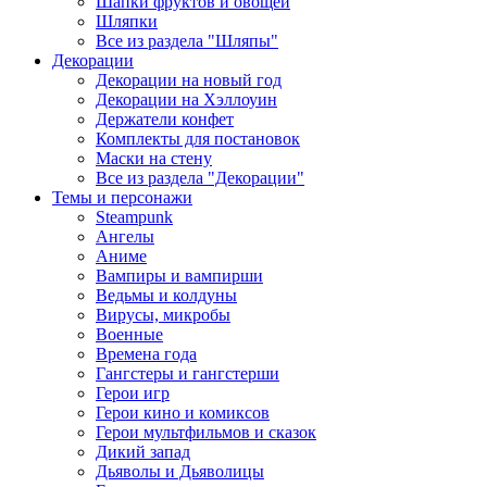
Шапки фруктов и овощей
Шляпки
Все из раздела "Шляпы"
Декорации
Декорации на новый год
Декорации на Хэллоуин
Держатели конфет
Комплекты для постановок
Маски на стену
Все из раздела "Декорации"
Темы и персонажи
Steampunk
Ангелы
Аниме
Вампиры и вампирши
Ведьмы и колдуны
Вирусы, микробы
Военные
Времена года
Гангстеры и гангстерши
Герои игр
Герои кино и комиксов
Герои мультфильмов и сказок
Дикий запад
Дьяволы и Дьяволицы