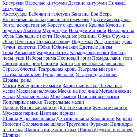
Кигуруми
Взрослые кигуруми
Детские кигуруми
Пижамы
кигуруми
Аксессуары
Бабочки и галстуки
Банданы
Боа
Веера
Волшебные палочки
Гавайские ожерелья
Другие аксессуары
Зонты декоративные
Корсет с крыльями
Крылья
Кулоны и
подвески
Лысины
Мундштуки
Накидки и плащи
Накладки на
обувь
Накладные ногти
Накладные ресницы
Обувь
Оружие
Очки
Перчатки
Перья на голову
Подтяжки
Рога, нимбы, уши
Чулки, колготки
Юбки
Юбки-пачки
Цветные линзы
Грим
Аквагрим
Жидкий латекс
Карандаши, мелки
Клыки,
носы, уши
Наборы грима
Неоновый грим
Помада, лаки, гели
Светящийся грим
Спонжи, кисти
Спрей-краска для волос
Стразы, блестки
Театральная кровь
Театральный грим
Театральный клей
Тушь для волос
Усы, бороды, брови
Шрамы, раны
Маски
Венецианские маски
Защитные маски
Латексные
маски
Маски на палочках
Маски на пол лица
Металлические
маски
Меховые маски
Морф-маски
Пластиковые маски
Популярные маски
Театральные маски
Парики
Взрослые парики
Детские парики
Женские парики
Мужские парики
Цветные парики
Шляпы
Взрослые шляпы
Детские шляпы
Кокошники
Короны
Пилотки
Соломенные шляпы
Треуголки
Фуражки
Цилиндры
и котелки
Шапки в виде животных
Шапки фруктов и овощей
Шляпки