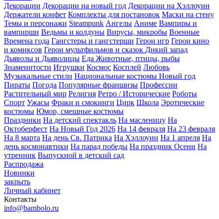
Декорации
Декорации на новый год
Декорации на Хэллоуин
Держатели конфет
Комплекты для постановок
Маски на стену
Темы и персонажи
Steampunk
Ангелы
Аниме
Вампиры и
вампирши
Ведьмы и колдуны
Вирусы, микробы
Военные
Времена года
Гангстеры и гангстерши
Герои игр
Герои кино
и комиксов
Герои мультфильмов и сказок
Дикий запад
Дьяволы и Дьяволицы
Еда
Животные, птицы, рыбы
Знаменитости
Игрушки
Космос
Косплей
Любовь
Музыкальные стили
Национальные костюмы
Новый год
Пираты
Погода
Популярные франшизы
Профессии
Растительный мир
Религия
Ретро / Исторические
Роботы
Спорт
Ужасы
Фраки и смокинги
Цирк
Школа
Эротические
костюмы
Юмор, смешные костюмы
Праздники
На детский спектакль
На масленицу
На
Октоберфест
На Новый Год 2026
На 14 февраля
На 23 февраля
На 8 марта
На день Св. Патрика
На Хэллоуин
На 1 апреля
На
день космонавтики
На парад победы
На праздник Осени
На
утренник
Выпускной в детский сад
Распродажа
Новинки
закрыть
Личный кабинет
Контакты
info@bambolo.ru