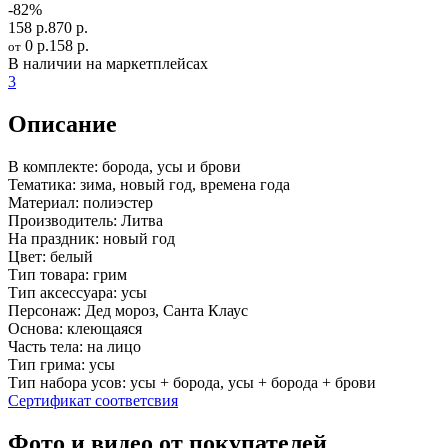
-82%
158 р.
870 р.
0 р.
158 р.
от
В наличии на маркетплейсах
3
Описание
В комплекте:
борода, усы и брови
Тематика:
зима, новый год, времена года
Материал:
полиэстер
Производитель:
Литва
На праздник:
новый год
Цвет:
белый
Тип товара:
грим
Тип аксессуара:
усы
Персонаж:
Дед мороз, Санта Клаус
Основа:
клеющаяся
Часть тела:
на лицо
Тип грима:
усы
Тип набора усов:
усы + борода, усы + борода + брови
Сертификат соответсвия
Фото и видео от покупателей