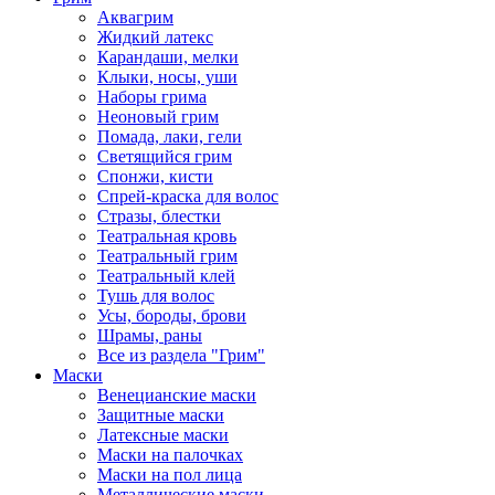
Аквагрим
Жидкий латекс
Карандаши, мелки
Клыки, носы, уши
Наборы грима
Неоновый грим
Помада, лаки, гели
Светящийся грим
Спонжи, кисти
Спрей-краска для волос
Стразы, блестки
Театральная кровь
Театральный грим
Театральный клей
Тушь для волос
Усы, бороды, брови
Шрамы, раны
Все из раздела "Грим"
Маски
Венецианские маски
Защитные маски
Латексные маски
Маски на палочках
Маски на пол лица
Металлические маски