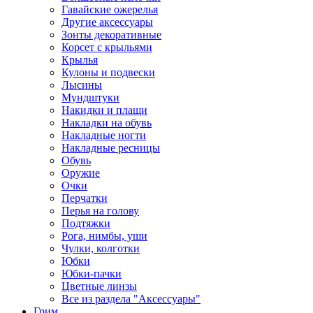
Гавайские ожерелья
Другие аксессуары
Зонты декоративные
Корсет с крыльями
Крылья
Кулоны и подвески
Лысины
Мундштуки
Накидки и плащи
Накладки на обувь
Накладные ногти
Накладные ресницы
Обувь
Оружие
Очки
Перчатки
Перья на голову
Подтяжки
Рога, нимбы, уши
Чулки, колготки
Юбки
Юбки-пачки
Цветные линзы
Все из раздела "Аксессуары"
Грим