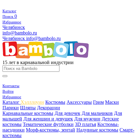
Каталог
0
Поиск
Избранное
Челябинск
info@bambolo.ru
Челябинск
info@bambolo.ru
15 лет в карнавальной индустрии
Контакты
Войти
Избранное
Каталог
Хэлллоуин
Костюмы
Аксессуары
Грим
Маски
Парики
Шляпы
Декорации
Карнавальные костюмы
Для девочек
Для мальчиков
Для
малышей
Для женщин и девушек
Для мужчин
Детские
костюмы
Тематические футболки
3D платья
Костюмы-
наездники
Морф-костюмы, зентай
Надувные костюмы
Смарт-
костюмы