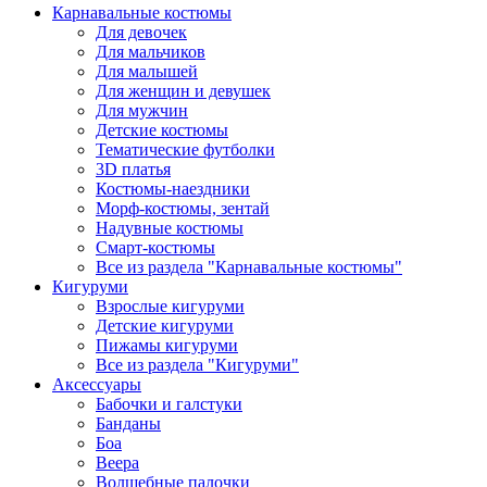
Карнавальные костюмы
Для девочек
Для мальчиков
Для малышей
Для женщин и девушек
Для мужчин
Детские костюмы
Тематические футболки
3D платья
Костюмы-наездники
Морф-костюмы, зентай
Надувные костюмы
Смарт-костюмы
Все из раздела "Карнавальные костюмы"
Кигуруми
Взрослые кигуруми
Детские кигуруми
Пижамы кигуруми
Все из раздела "Кигуруми"
Аксессуары
Бабочки и галстуки
Банданы
Боа
Веера
Волшебные палочки