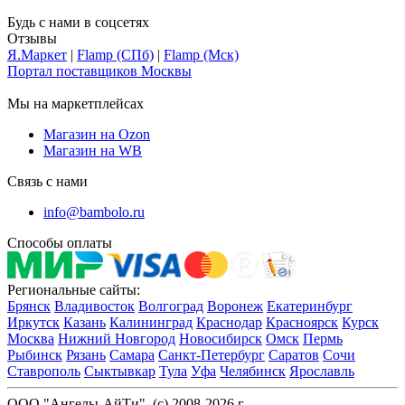
Будь с нами в соцсетях
Отзывы
Я.Маркет
|
Flamp (СПб)
|
Flamp (Мск)
Портал поставщиков Москвы
Мы на маркетплейсах
Магазин на Ozon
Магазин на WB
Связь с нами
info@bambolo.ru
Способы оплаты
Региональные сайты:
Брянск
Владивосток
Волгоград
Воронеж
Екатеринбург
Иркутск
Казань
Калининград
Краснодар
Красноярск
Курск
Москва
Нижний Новгород
Новосибирск
Омск
Пермь
Рыбинск
Рязань
Самара
Санкт-Петербург
Саратов
Сочи
Ставрополь
Сыктывкар
Тула
Уфа
Челябинск
Ярославль
ООО "Ангелы-АйТи", (c) 2008-2026 г.