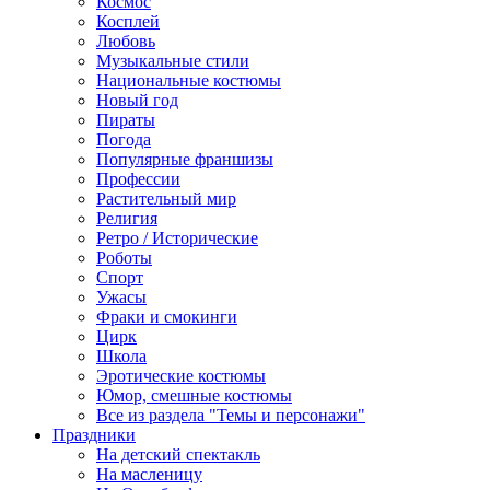
Космос
Косплей
Любовь
Музыкальные стили
Национальные костюмы
Новый год
Пираты
Погода
Популярные франшизы
Профессии
Растительный мир
Религия
Ретро / Исторические
Роботы
Спорт
Ужасы
Фраки и смокинги
Цирк
Школа
Эротические костюмы
Юмор, смешные костюмы
Все из раздела "Темы и персонажи"
Праздники
На детский спектакль
На масленицу