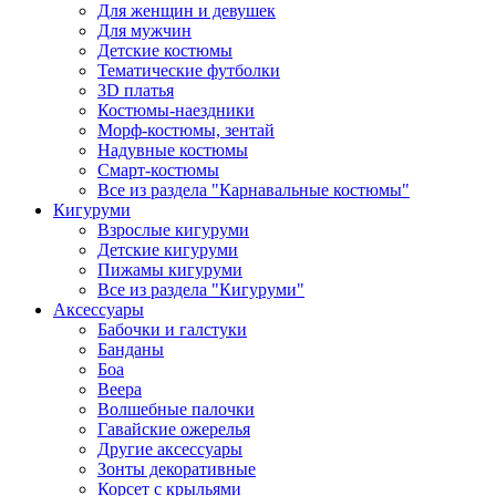
Для женщин и девушек
Для мужчин
Детские костюмы
Тематические футболки
3D платья
Костюмы-наездники
Морф-костюмы, зентай
Надувные костюмы
Смарт-костюмы
Все из раздела "Карнавальные костюмы"
Кигуруми
Взрослые кигуруми
Детские кигуруми
Пижамы кигуруми
Все из раздела "Кигуруми"
Аксессуары
Бабочки и галстуки
Банданы
Боа
Веера
Волшебные палочки
Гавайские ожерелья
Другие аксессуары
Зонты декоративные
Корсет с крыльями