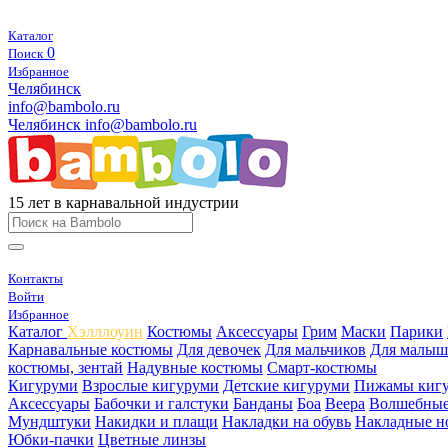
Каталог
0
Поиск
Избранное
Челябинск
info@bambolo.ru
Челябинск
info@bambolo.ru
15 лет в карнавальной индустрии
Контакты
Войти
Избранное
Каталог
Хэлллоуин
Костюмы
Аксессуары
Грим
Маски
Парики
Карнавальные костюмы
Для девочек
Для мальчиков
Для малыш
костюмы, зентай
Надувные костюмы
Смарт-костюмы
Кигуруми
Взрослые кигуруми
Детские кигуруми
Пижамы киг
Аксессуары
Бабочки и галстуки
Банданы
Боа
Веера
Волшебные
Мундштуки
Накидки и плащи
Накладки на обувь
Накладные н
Юбки-пачки
Цветные линзы