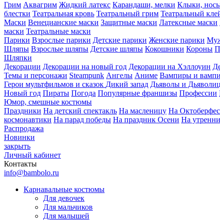
Грим
Аквагрим
Жидкий латекс
Карандаши, мелки
Клыки, нос
блестки
Театральная кровь
Театральный грим
Театральный кле
Маски
Венецианские маски
Защитные маски
Латексные маски
маски
Театральные маски
Парики
Взрослые парики
Детские парики
Женские парики
Муж
Шляпы
Взрослые шляпы
Детские шляпы
Кокошники
Короны
П
Шляпки
Декорации
Декорации на новый год
Декорации на Хэллоуин
Д
Темы и персонажи
Steampunk
Ангелы
Аниме
Вампиры и вамп
Герои мультфильмов и сказок
Дикий запад
Дьяволы и Дьяволи
Новый год
Пираты
Погода
Популярные франшизы
Профессии
Юмор, смешные костюмы
Праздники
На детский спектакль
На масленицу
На Октоберфес
космонавтики
На парад победы
На праздник Осени
На утренн
Распродажа
Новинки
закрыть
Личный кабинет
Контакты
info@bambolo.ru
Карнавальные костюмы
Для девочек
Для мальчиков
Для малышей