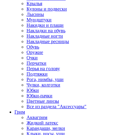
Крылья
Кулоны и подвески
Лысины
Мундштуки
Накидки и плащи
Накладки на обувь
Накладные ногти
Накладные ресницы
Обувь
Оружие
Очки
Перчатки
Перья на голову
Подтяжки
Рога, нимбы, уши
Чулки, колготки
Юбки
Юбки-пачки
Цветные линзы
Все из раздела "Аксессуары"
Грим
Аквагрим
Жидкий латекс
Карандаши, мелки
Клыки, носы, уши