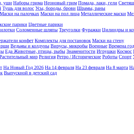
ы, уши
Наборы грима
Неоновый грим
Помада, лаки, гели
Светящ
й
Тушь для волос
Усы, бороды, брови
Шрамы, раны
Маски на палочках
Маски на пол лица
Металлические маски
Ме
ские парики
Цветные парики
илотки
Соломенные шляпы
Треуголки
Фуражки
Цилиндры и ко
ержатели конфет
Комплекты для постановок
Маски на стену
ирши
Ведьмы и колдуны
Вирусы, микробы
Военные
Времена го
цы
Еда
Животные, птицы, рыбы
Знаменитости
Игрушки
Космос
Растительный мир
Религия
Ретро / Исторические
Роботы
Спорт
т
На Новый Год 2026
На 14 февраля
На 23 февраля
На 8 марта
На
ик
Выпускной в детский сад