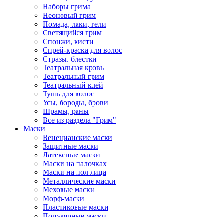
Наборы грима
Неоновый грим
Помада, лаки, гели
Светящийся грим
Спонжи, кисти
Спрей-краска для волос
Стразы, блестки
Театральная кровь
Театральный грим
Театральный клей
Тушь для волос
Усы, бороды, брови
Шрамы, раны
Все из раздела "Грим"
Маски
Венецианские маски
Защитные маски
Латексные маски
Маски на палочках
Маски на пол лица
Металлические маски
Меховые маски
Морф-маски
Пластиковые маски
Популярные маски