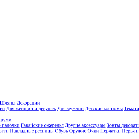
Шляпы
Декорации
ей
Для женщин и девушек
Для мужчин
Детские костюмы
Темати
уруми
 палочки
Гавайские ожерелья
Другие аксессуары
Зонты декорат
огти
Накладные ресницы
Обувь
Оружие
Очки
Перчатки
Перья н