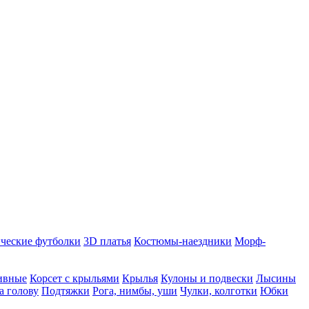
ческие футболки
3D платья
Костюмы-наездники
Морф-
ивные
Корсет с крыльями
Крылья
Кулоны и подвески
Лысины
а голову
Подтяжки
Рога, нимбы, уши
Чулки, колготки
Юбки