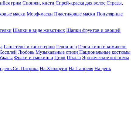
ийся грим
Спонжи, кисти
Спрей-краска для волос
Стразы,
ховые маски
Морф-маски
Пластиковые маски
Популярные
телки
Шапки в виде животных
Шапки фруктов и овощей
да
Гангстеры и гангстерши
Герои игр
Герои кино и комиксов
Косплей
Любовь
Музыкальные стили
Национальные костюмы
Ужасы
Фраки и смокинги
Цирк
Школа
Эротические костюмы
 день Св. Патрика
На Хэллоуин
На 1 апреля
На день