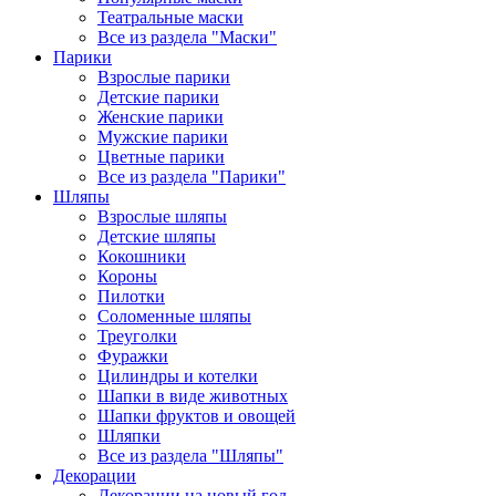
Театральные маски
Все из раздела "Маски"
Парики
Взрослые парики
Детские парики
Женские парики
Мужские парики
Цветные парики
Все из раздела "Парики"
Шляпы
Взрослые шляпы
Детские шляпы
Кокошники
Короны
Пилотки
Соломенные шляпы
Треуголки
Фуражки
Цилиндры и котелки
Шапки в виде животных
Шапки фруктов и овощей
Шляпки
Все из раздела "Шляпы"
Декорации
Декорации на новый год