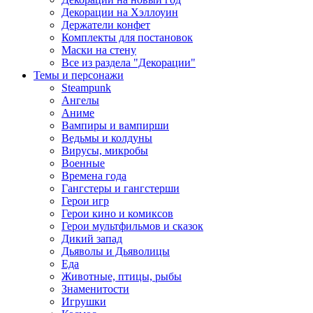
Декорации на Хэллоуин
Держатели конфет
Комплекты для постановок
Маски на стену
Все из раздела "Декорации"
Темы и персонажи
Steampunk
Ангелы
Аниме
Вампиры и вампирши
Ведьмы и колдуны
Вирусы, микробы
Военные
Времена года
Гангстеры и гангстерши
Герои игр
Герои кино и комиксов
Герои мультфильмов и сказок
Дикий запад
Дьяволы и Дьяволицы
Еда
Животные, птицы, рыбы
Знаменитости
Игрушки