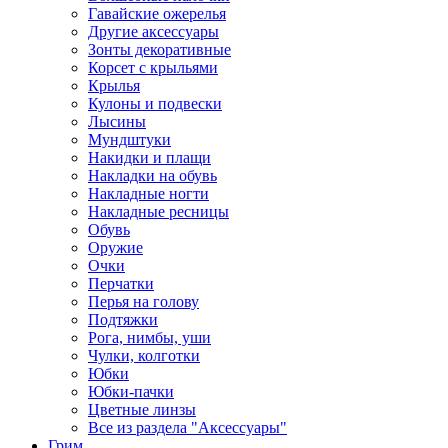
Гавайские ожерелья
Другие аксессуары
Зонты декоративные
Корсет с крыльями
Крылья
Кулоны и подвески
Лысины
Мундштуки
Накидки и плащи
Накладки на обувь
Накладные ногти
Накладные ресницы
Обувь
Оружие
Очки
Перчатки
Перья на голову
Подтяжки
Рога, нимбы, уши
Чулки, колготки
Юбки
Юбки-пачки
Цветные линзы
Все из раздела "Аксессуары"
Грим