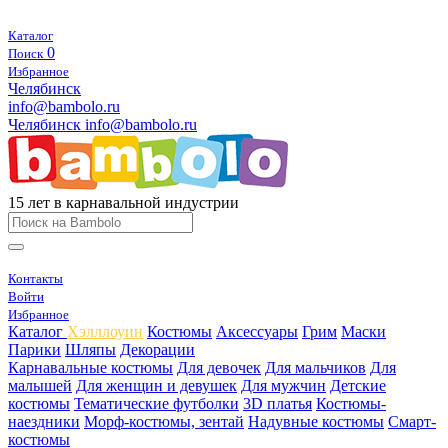
Каталог
0
Поиск
Избранное
Челябинск
info@bambolo.ru
Челябинск
info@bambolo.ru
15 лет в карнавальной индустрии
Контакты
Войти
Избранное
Каталог
Хэлллоуин
Костюмы
Аксессуары
Грим
Маски
Парики
Шляпы
Декорации
Карнавальные костюмы
Для девочек
Для мальчиков
Для
малышей
Для женщин и девушек
Для мужчин
Детские
костюмы
Тематические футболки
3D платья
Костюмы-
наездники
Морф-костюмы, зентай
Надувные костюмы
Смарт-
костюмы