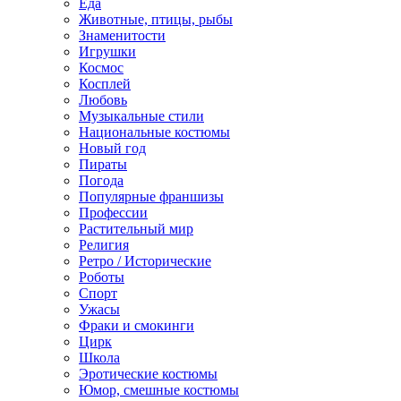
Еда
Животные, птицы, рыбы
Знаменитости
Игрушки
Космос
Косплей
Любовь
Музыкальные стили
Национальные костюмы
Новый год
Пираты
Погода
Популярные франшизы
Профессии
Растительный мир
Религия
Ретро / Исторические
Роботы
Спорт
Ужасы
Фраки и смокинги
Цирк
Школа
Эротические костюмы
Юмор, смешные костюмы