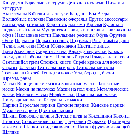
Кигуруми
Взрослые кигуруми
Детские кигуруми
Пижамы
кигуруми
Аксессуары
Бабочки и галстуки
Банданы
Боа
Веера
Волшебные палочки
Гавайские ожерелья
Другие аксессуары
Зонты декоративные
Корсет с крыльями
Крылья
Кулоны и
подвески
Лысины
Мундштуки
Накидки и плащи
Накладки на
обувь
Накладные ногти
Накладные ресницы
Обувь
Оружие
Очки
Перчатки
Перья на голову
Подтяжки
Рога, нимбы, уши
Чулки, колготки
Юбки
Юбки-пачки
Цветные линзы
Грим
Аквагрим
Жидкий латекс
Карандаши, мелки
Клыки,
носы, уши
Наборы грима
Неоновый грим
Помада, лаки, гели
Светящийся грим
Спонжи, кисти
Спрей-краска для волос
Стразы, блестки
Театральная кровь
Театральный грим
Театральный клей
Тушь для волос
Усы, бороды, брови
Шрамы, раны
Маски
Венецианские маски
Защитные маски
Латексные
маски
Маски на палочках
Маски на пол лица
Металлические
маски
Меховые маски
Морф-маски
Пластиковые маски
Популярные маски
Театральные маски
Парики
Взрослые парики
Детские парики
Женские парики
Мужские парики
Цветные парики
Шляпы
Взрослые шляпы
Детские шляпы
Кокошники
Короны
Пилотки
Соломенные шляпы
Треуголки
Фуражки
Цилиндры
и котелки
Шапки в виде животных
Шапки фруктов и овощей
Шляпки