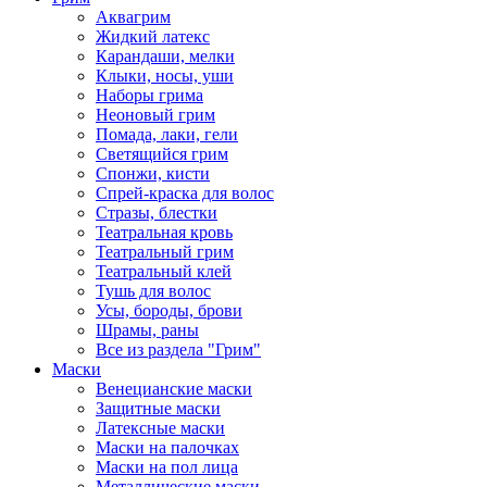
Аквагрим
Жидкий латекс
Карандаши, мелки
Клыки, носы, уши
Наборы грима
Неоновый грим
Помада, лаки, гели
Светящийся грим
Спонжи, кисти
Спрей-краска для волос
Стразы, блестки
Театральная кровь
Театральный грим
Театральный клей
Тушь для волос
Усы, бороды, брови
Шрамы, раны
Все из раздела "Грим"
Маски
Венецианские маски
Защитные маски
Латексные маски
Маски на палочках
Маски на пол лица
Металлические маски