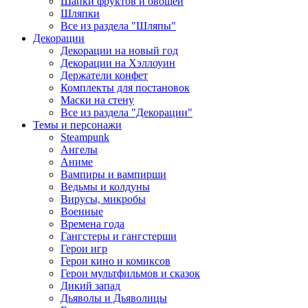
Шапки фруктов и овощей
Шляпки
Все из раздела "Шляпы"
Декорации
Декорации на новый год
Декорации на Хэллоуин
Держатели конфет
Комплекты для постановок
Маски на стену
Все из раздела "Декорации"
Темы и персонажи
Steampunk
Ангелы
Аниме
Вампиры и вампирши
Ведьмы и колдуны
Вирусы, микробы
Военные
Времена года
Гангстеры и гангстерши
Герои игр
Герои кино и комиксов
Герои мультфильмов и сказок
Дикий запад
Дьяволы и Дьяволицы