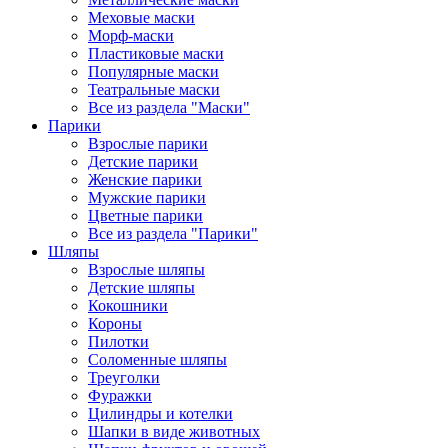
Меховые маски
Морф-маски
Пластиковые маски
Популярные маски
Театральные маски
Все из раздела "Маски"
Парики
Взрослые парики
Детские парики
Женские парики
Мужские парики
Цветные парики
Все из раздела "Парики"
Шляпы
Взрослые шляпы
Детские шляпы
Кокошники
Короны
Пилотки
Соломенные шляпы
Треуголки
Фуражки
Цилиндры и котелки
Шапки в виде животных