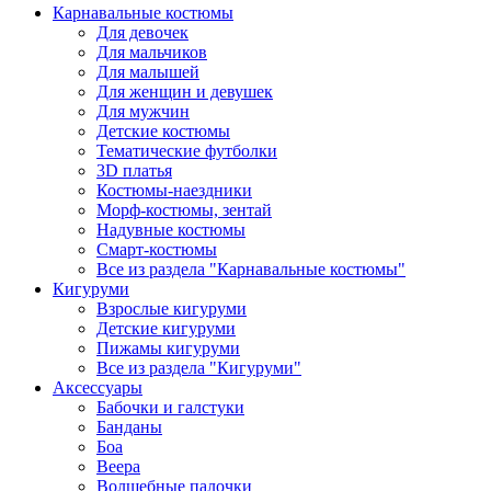
Карнавальные костюмы
Для девочек
Для мальчиков
Для малышей
Для женщин и девушек
Для мужчин
Детские костюмы
Тематические футболки
3D платья
Костюмы-наездники
Морф-костюмы, зентай
Надувные костюмы
Смарт-костюмы
Все из раздела "Карнавальные костюмы"
Кигуруми
Взрослые кигуруми
Детские кигуруми
Пижамы кигуруми
Все из раздела "Кигуруми"
Аксессуары
Бабочки и галстуки
Банданы
Боа
Веера
Волшебные палочки