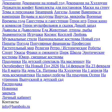
Декорации
Декорации на новый год
Декорации на Хэллоуин
Держатели конфет
Комплекты для постановок
Маски на стену
Темы и персонажи
Steampunk
Ангелы
Аниме
Вампиры и
вампирши
Ведьмы и колдуны
Вирусы, микробы
Военные
Времена года
Гангстеры и гангстерши
Герои игр
Герои кино
и комиксов
Герои мультфильмов и сказок
Дикий запад
Дьяволы и Дьяволицы
Еда
Животные, птицы, рыбы
Знаменитости
Игрушки
Космос
Косплей
Любовь
Музыкальные стили
Национальные костюмы
Новый год
Пираты
Погода
Популярные франшизы
Профессии
Растительный мир
Религия
Ретро / Исторические
Роботы
Спорт
Ужасы
Фраки и смокинги
Цирк
Школа
Эротические
костюмы
Юмор, смешные костюмы
Праздники
На детский спектакль
На масленицу
На
Октоберфест
На Новый Год 2026
На 14 февраля
На 23 февраля
На 8 марта
На день Св. Патрика
На Хэллоуин
На 1 апреля
На
день космонавтики
На парад победы
На праздник Осени
На
утренник
Выпускной в детский сад
Распродажа
Новинки
закрыть
Личный кабинет
Контакты
info@bambolo.ru