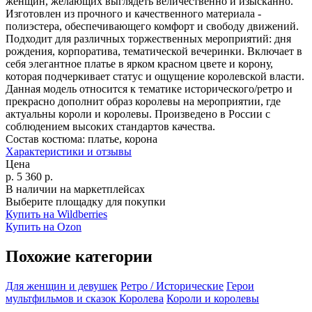
женщин, желающих выглядеть величественно и изысканно.
Изготовлен из прочного и качественного материала -
полиэстера, обеспечивающего комфорт и свободу движений.
Подходит для различных торжественных мероприятий: дня
рождения, корпоратива, тематической вечеринки. Включает в
себя элегантное платье в ярком красном цвете и корону,
которая подчеркивает статус и ощущение королевской власти.
Данная модель относится к тематике исторического/ретро и
прекрасно дополнит образ королевы на мероприятии, где
актуальны короли и королевы. Произведено в России с
соблюдением высоких стандартов качества.
Состав костюма:
платье, корона
Характеристики и отзывы
Цена
р.
5 360
р.
В наличии на маркетплейсах
Выберите площадку для покупки
Купить на Wildberries
Купить на Ozon
Похожие категории
Для женщин и девушек
Ретро / Исторические
Герои
мультфильмов и сказок
Королева
Короли и королевы