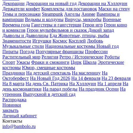
Декорации
Декорации на новый год
Декорации на Хэллоуин
Держатели конфет
Комплекты для постановок
Маски на стену
Темы и персонажи
Steampunk
Ангелы
Аниме
Вампиры и
вампирши
Ведьмы и колдуны
Вирусы, микробы
Военные
Времена года
Гангстеры и гангстерши
Герои игр
Герои кино
и комиксов
Герои мультфильмов и сказок
Дикий запад
Дьяволы и Дьяволицы
Еда
Животные, птицы, рыбы
Знаменитости
Игрушки
Космос
Косплей
Любовь
Музыкальные стили
Национальные костюмы
Новый год
Пираты
Погода
Популярные франшизы
Профессии
Растительный мир
Религия
Ретро / Исторические
Роботы
Спорт
Ужасы
Фраки и смокинги
Цирк
Школа
Эротические
костюмы
Юмор, смешные костюмы
Праздники
На детский спектакль
На масленицу
На
Октоберфест
На Новый Год 2026
На 14 февраля
На 23 февраля
На 8 марта
На день Св. Патрика
На Хэллоуин
На 1 апреля
На
день космонавтики
На парад победы
На праздник Осени
На
утренник
Выпускной в детский сад
Распродажа
Новинки
закрыть
Личный кабинет
Контакты
info@bambolo.ru