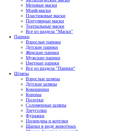
Меховые маски
Морф-маски
Пластиковые маски
Популярные маски
Театральные маски
Все из раздела "Маски"
Парики
Взрослые парики
Детские парики
Женские парики
Мужские парики
Цветные парики
Все из раздела "Парики"
Шляпы
Взрослые шляпы
Детские шляпы
Кокошники
Короны
Пилотки
Соломенные шляпы
Треуголки
Фуражки
Цилиндры и котелки
Шапки в виде животных