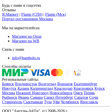
Будь с нами в соцсетях
Отзывы
Я.Маркет
|
Flamp (СПб)
|
Flamp (Мск)
Портал поставщиков Москвы
Мы на маркетплейсах
Магазин на Ozon
Магазин на WB
Связь с нами
info@bambolo.ru
Способы оплаты
Региональные сайты:
Брянск
Владивосток
Волгоград
Воронеж
Екатеринбург
Иркутск
Казань
Калининград
Краснодар
Красноярск
Курск
Москва
Нижний Новгород
Новосибирск
Омск
Пермь
Рыбинск
Рязань
Самара
Санкт-Петербург
Саратов
Сочи
Ставрополь
Сыктывкар
Тула
Уфа
Челябинск
Ярославль
ООО "Ангелы-АйТи", (c) 2008-2026 г.