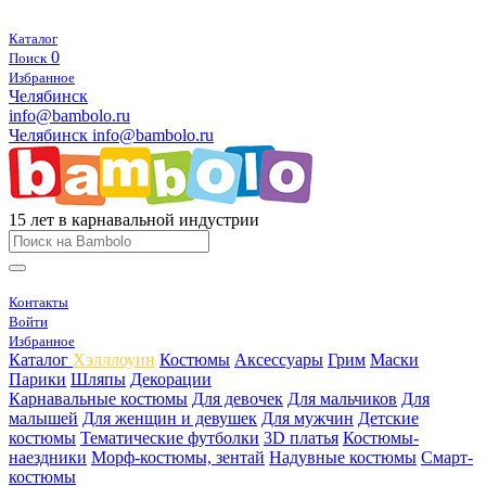
Каталог
0
Поиск
Избранное
Челябинск
info@bambolo.ru
Челябинск
info@bambolo.ru
15 лет в карнавальной индустрии
Контакты
Войти
Избранное
Каталог
Хэлллоуин
Костюмы
Аксессуары
Грим
Маски
Парики
Шляпы
Декорации
Карнавальные костюмы
Для девочек
Для мальчиков
Для
малышей
Для женщин и девушек
Для мужчин
Детские
костюмы
Тематические футболки
3D платья
Костюмы-
наездники
Морф-костюмы, зентай
Надувные костюмы
Смарт-
костюмы