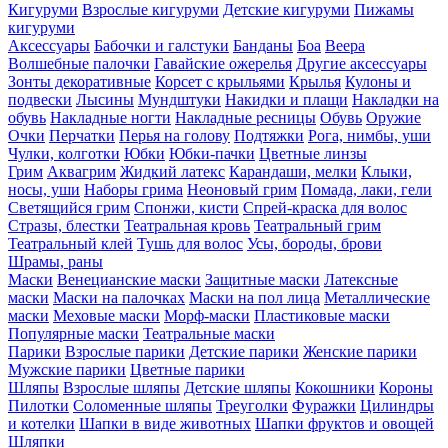
Кигуруми
Взрослые кигуруми
Детские кигуруми
Пижамы
кигуруми
Аксессуары
Бабочки и галстуки
Банданы
Боа
Веера
Волшебные палочки
Гавайские ожерелья
Другие аксессуары
Зонты декоративные
Корсет с крыльями
Крылья
Кулоны и
подвески
Лысины
Мундштуки
Накидки и плащи
Накладки на
обувь
Накладные ногти
Накладные ресницы
Обувь
Оружие
Очки
Перчатки
Перья на голову
Подтяжки
Рога, нимбы, уши
Чулки, колготки
Юбки
Юбки-пачки
Цветные линзы
Грим
Аквагрим
Жидкий латекс
Карандаши, мелки
Клыки,
носы, уши
Наборы грима
Неоновый грим
Помада, лаки, гели
Светящийся грим
Спонжи, кисти
Спрей-краска для волос
Стразы, блестки
Театральная кровь
Театральный грим
Театральный клей
Тушь для волос
Усы, бороды, брови
Шрамы, раны
Маски
Венецианские маски
Защитные маски
Латексные
маски
Маски на палочках
Маски на пол лица
Металлические
маски
Меховые маски
Морф-маски
Пластиковые маски
Популярные маски
Театральные маски
Парики
Взрослые парики
Детские парики
Женские парики
Мужские парики
Цветные парики
Шляпы
Взрослые шляпы
Детские шляпы
Кокошники
Короны
Пилотки
Соломенные шляпы
Треуголки
Фуражки
Цилиндры
и котелки
Шапки в виде животных
Шапки фруктов и овощей
Шляпки