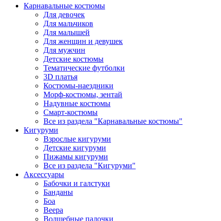
Карнавальные костюмы
Для девочек
Для мальчиков
Для малышей
Для женщин и девушек
Для мужчин
Детские костюмы
Тематические футболки
3D платья
Костюмы-наездники
Морф-костюмы, зентай
Надувные костюмы
Смарт-костюмы
Все из раздела "Карнавальные костюмы"
Кигуруми
Взрослые кигуруми
Детские кигуруми
Пижамы кигуруми
Все из раздела "Кигуруми"
Аксессуары
Бабочки и галстуки
Банданы
Боа
Веера
Волшебные палочки