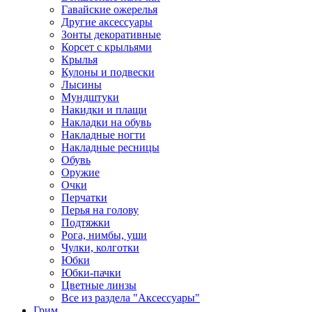
Гавайские ожерелья
Другие аксессуары
Зонты декоративные
Корсет с крыльями
Крылья
Кулоны и подвески
Лысины
Мундштуки
Накидки и плащи
Накладки на обувь
Накладные ногти
Накладные ресницы
Обувь
Оружие
Очки
Перчатки
Перья на голову
Подтяжки
Рога, нимбы, уши
Чулки, колготки
Юбки
Юбки-пачки
Цветные линзы
Все из раздела "Аксессуары"
Грим