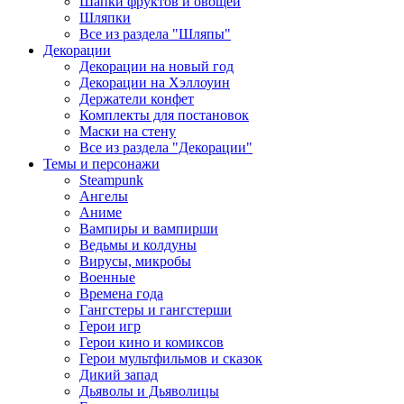
Шапки фруктов и овощей
Шляпки
Все из раздела "Шляпы"
Декорации
Декорации на новый год
Декорации на Хэллоуин
Держатели конфет
Комплекты для постановок
Маски на стену
Все из раздела "Декорации"
Темы и персонажи
Steampunk
Ангелы
Аниме
Вампиры и вампирши
Ведьмы и колдуны
Вирусы, микробы
Военные
Времена года
Гангстеры и гангстерши
Герои игр
Герои кино и комиксов
Герои мультфильмов и сказок
Дикий запад
Дьяволы и Дьяволицы