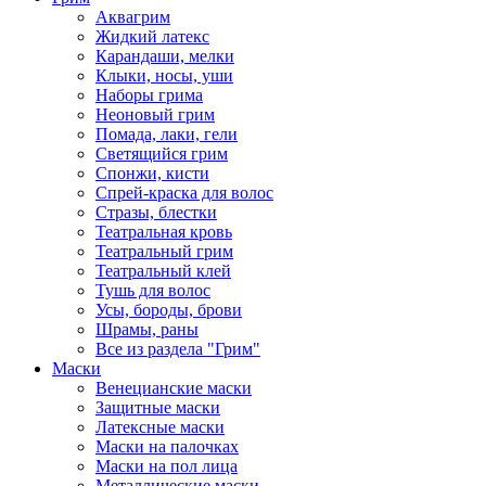
Аквагрим
Жидкий латекс
Карандаши, мелки
Клыки, носы, уши
Наборы грима
Неоновый грим
Помада, лаки, гели
Светящийся грим
Спонжи, кисти
Спрей-краска для волос
Стразы, блестки
Театральная кровь
Театральный грим
Театральный клей
Тушь для волос
Усы, бороды, брови
Шрамы, раны
Все из раздела "Грим"
Маски
Венецианские маски
Защитные маски
Латексные маски
Маски на палочках
Маски на пол лица
Металлические маски