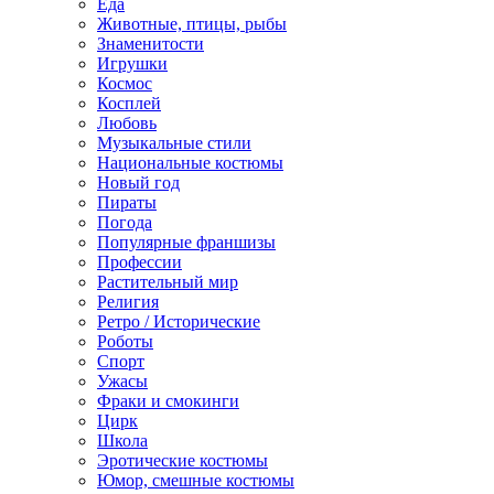
Еда
Животные, птицы, рыбы
Знаменитости
Игрушки
Космос
Косплей
Любовь
Музыкальные стили
Национальные костюмы
Новый год
Пираты
Погода
Популярные франшизы
Профессии
Растительный мир
Религия
Ретро / Исторические
Роботы
Спорт
Ужасы
Фраки и смокинги
Цирк
Школа
Эротические костюмы
Юмор, смешные костюмы