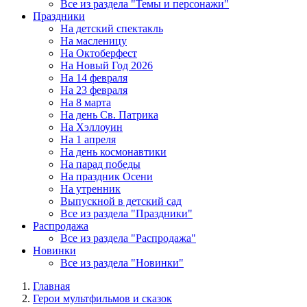
Все из раздела "Темы и персонажи"
Праздники
На детский спектакль
На масленицу
На Октоберфест
На Новый Год 2026
На 14 февраля
На 23 февраля
На 8 марта
На день Св. Патрика
На Хэллоуин
На 1 апреля
На день космонавтики
На парад победы
На праздник Осени
На утренник
Выпускной в детский сад
Все из раздела "Праздники"
Распродажа
Все из раздела "Распродажа"
Новинки
Все из раздела "Новинки"
Главная
Герои мультфильмов и сказок