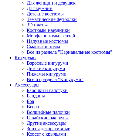
Для женщин и девушек
Для мужчин
Детские костюмы
Тематические футболки
3D платья
Костюмы-наездники
Морф-костюмы, зентай
Надувные костюмы
Смарт-костюмы
Все из раздела "Карнавальные костюмы"
Кигуруми
Взрослые кигуруми
Детские кигуруми
Пижамы кигуруми
Все из раздела "Кигуруми"
Аксессуары
Бабочки и галстуки
Банданы
Боа
Веера
Волшебные палочки
Гавайские ожерелья
Другие аксессуары
Зонты декоративные
Корсет с крыльями