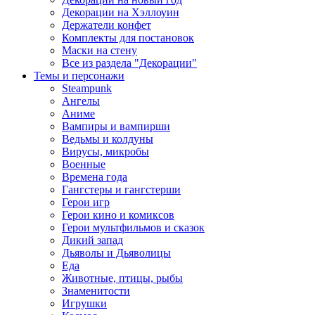
Декорации на Хэллоуин
Держатели конфет
Комплекты для постановок
Маски на стену
Все из раздела "Декорации"
Темы и персонажи
Steampunk
Ангелы
Аниме
Вампиры и вампирши
Ведьмы и колдуны
Вирусы, микробы
Военные
Времена года
Гангстеры и гангстерши
Герои игр
Герои кино и комиксов
Герои мультфильмов и сказок
Дикий запад
Дьяволы и Дьяволицы
Еда
Животные, птицы, рыбы
Знаменитости
Игрушки