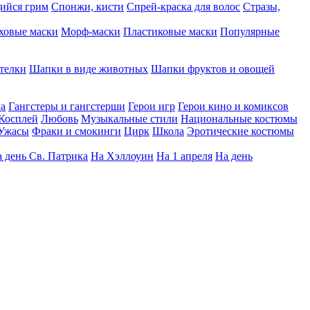
ийся грим
Спонжи, кисти
Спрей-краска для волос
Стразы,
ховые маски
Морф-маски
Пластиковые маски
Популярные
телки
Шапки в виде животных
Шапки фруктов и овощей
да
Гангстеры и гангстерши
Герои игр
Герои кино и комиксов
Косплей
Любовь
Музыкальные стили
Национальные костюмы
Ужасы
Фраки и смокинги
Цирк
Школа
Эротические костюмы
 день Св. Патрика
На Хэллоуин
На 1 апреля
На день