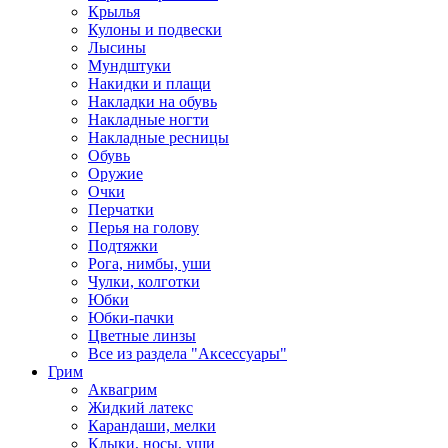
Крылья
Кулоны и подвески
Лысины
Мундштуки
Накидки и плащи
Накладки на обувь
Накладные ногти
Накладные ресницы
Обувь
Оружие
Очки
Перчатки
Перья на голову
Подтяжки
Рога, нимбы, уши
Чулки, колготки
Юбки
Юбки-пачки
Цветные линзы
Все из раздела "Аксессуары"
Грим
Аквагрим
Жидкий латекс
Карандаши, мелки
Клыки, носы, уши