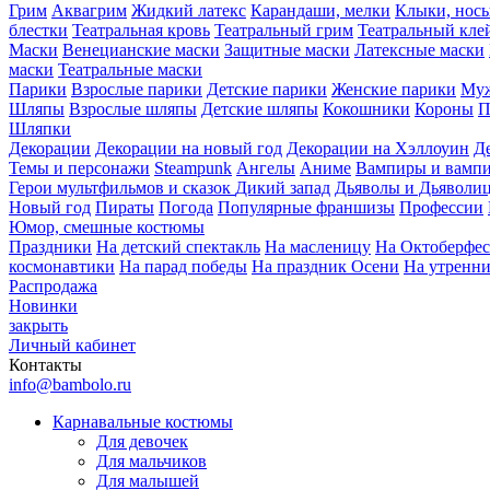
Грим
Аквагрим
Жидкий латекс
Карандаши, мелки
Клыки, нос
блестки
Театральная кровь
Театральный грим
Театральный кле
Маски
Венецианские маски
Защитные маски
Латексные маски
маски
Театральные маски
Парики
Взрослые парики
Детские парики
Женские парики
Муж
Шляпы
Взрослые шляпы
Детские шляпы
Кокошники
Короны
П
Шляпки
Декорации
Декорации на новый год
Декорации на Хэллоуин
Д
Темы и персонажи
Steampunk
Ангелы
Аниме
Вампиры и вамп
Герои мультфильмов и сказок
Дикий запад
Дьяволы и Дьяволи
Новый год
Пираты
Погода
Популярные франшизы
Профессии
Юмор, смешные костюмы
Праздники
На детский спектакль
На масленицу
На Октоберфес
космонавтики
На парад победы
На праздник Осени
На утренн
Распродажа
Новинки
закрыть
Личный кабинет
Контакты
info@bambolo.ru
Карнавальные костюмы
Для девочек
Для мальчиков
Для малышей