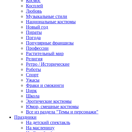
Космос
Косплей
Любовь
Музыкальные стили
Национальные костюмы
Новый год
Пираты
Погода
Популярные франшизы
Профессии
Растительный мир
Религия
Ретро / Исторические
Роботы
Спорт
Ужасы
Фраки и смокинги
Цирк
Школа
Эротические костюмы
Юмор, смешные костюмы
Все из раздела "Темы и персонажи"
Праздники
На детский спектакль
На масленицу