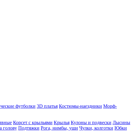
ческие футболки
3D платья
Костюмы-наездники
Морф-
ивные
Корсет с крыльями
Крылья
Кулоны и подвески
Лысины
а голову
Подтяжки
Рога, нимбы, уши
Чулки, колготки
Юбки