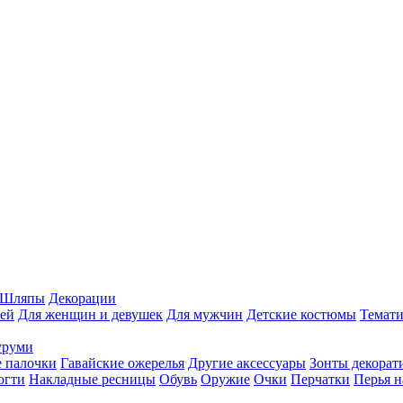
Шляпы
Декорации
ей
Для женщин и девушек
Для мужчин
Детские костюмы
Темати
уруми
 палочки
Гавайские ожерелья
Другие аксессуары
Зонты декорат
огти
Накладные ресницы
Обувь
Оружие
Очки
Перчатки
Перья н