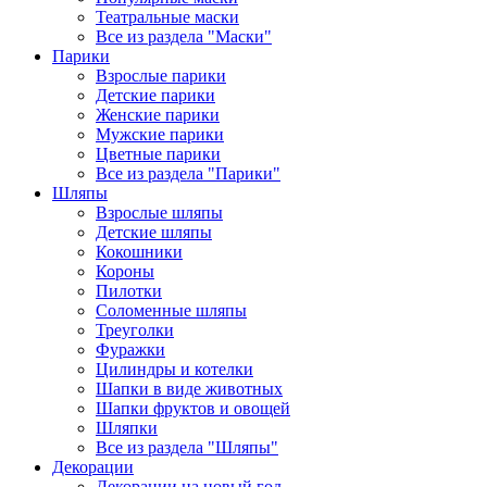
Театральные маски
Все из раздела "Маски"
Парики
Взрослые парики
Детские парики
Женские парики
Мужские парики
Цветные парики
Все из раздела "Парики"
Шляпы
Взрослые шляпы
Детские шляпы
Кокошники
Короны
Пилотки
Соломенные шляпы
Треуголки
Фуражки
Цилиндры и котелки
Шапки в виде животных
Шапки фруктов и овощей
Шляпки
Все из раздела "Шляпы"
Декорации
Декорации на новый год