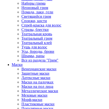
Наборы грима
Неоновый грим
Помада, лаки, гели
Светящийся грим
Спонжи, кисти
Спрей-краска для волос
Стразы, блестки
Театральная кровь
Театральный грим
Театральный клей
Тушь для волос
Усы, бороды, брови
Шрамы, раны
Все из раздела "Грим"
Маски
Венецианские маски
Защитные маски
Латексные маски
Маски на палочках
Маски на пол лица
Металлические маски
Меховые маски
Морф-маски
Пластиковые маски
Популярные маски