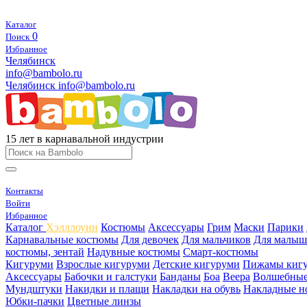
Каталог
0
Поиск
Избранное
Челябинск
info@bambolo.ru
Челябинск
info@bambolo.ru
15 лет в карнавальной индустрии
Контакты
Войти
Избранное
Каталог
Хэлллоуин
Костюмы
Аксессуары
Грим
Маски
Парики
Карнавальные костюмы
Для девочек
Для мальчиков
Для малыш
костюмы, зентай
Надувные костюмы
Смарт-костюмы
Кигуруми
Взрослые кигуруми
Детские кигуруми
Пижамы киг
Аксессуары
Бабочки и галстуки
Банданы
Боа
Веера
Волшебные
Мундштуки
Накидки и плащи
Накладки на обувь
Накладные н
Юбки-пачки
Цветные линзы