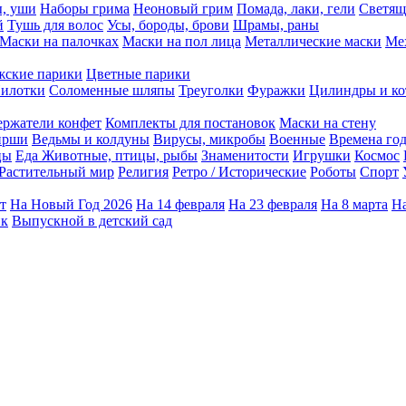
ы, уши
Наборы грима
Неоновый грим
Помада, лаки, гели
Светящ
й
Тушь для волос
Усы, бороды, брови
Шрамы, раны
Маски на палочках
Маски на пол лица
Металлические маски
Ме
ские парики
Цветные парики
илотки
Соломенные шляпы
Треуголки
Фуражки
Цилиндры и ко
ержатели конфет
Комплекты для постановок
Маски на стену
ирши
Ведьмы и колдуны
Вирусы, микробы
Военные
Времена го
цы
Еда
Животные, птицы, рыбы
Знаменитости
Игрушки
Космос
Растительный мир
Религия
Ретро / Исторические
Роботы
Спорт
т
На Новый Год 2026
На 14 февраля
На 23 февраля
На 8 марта
На
ик
Выпускной в детский сад