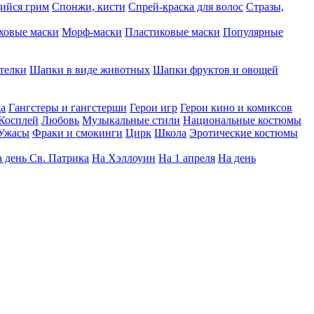
ийся грим
Спонжи, кисти
Спрей-краска для волос
Стразы,
ховые маски
Морф-маски
Пластиковые маски
Популярные
телки
Шапки в виде животных
Шапки фруктов и овощей
да
Гангстеры и гангстерши
Герои игр
Герои кино и комиксов
Косплей
Любовь
Музыкальные стили
Национальные костюмы
Ужасы
Фраки и смокинги
Цирк
Школа
Эротические костюмы
 день Св. Патрика
На Хэллоуин
На 1 апреля
На день