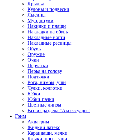
Крылья
Кулоны и подвески
Лысины
Мундштуки
Накидки и плащи
Накладки на обувь
Накладные ногти
Накладные ресницы
Обувь
Оружие
Очки
Перчатки
Перья на голову
Подтяжки
Рога, нимбы, уши
Чулки, колготки
Юбки
Юбки-пачки
Цветные линзы
Все из раздела "Аксессуары"
Грим
Аквагрим
Жидкий латекс
Карандаши, мелки
Клыки, носы, уши