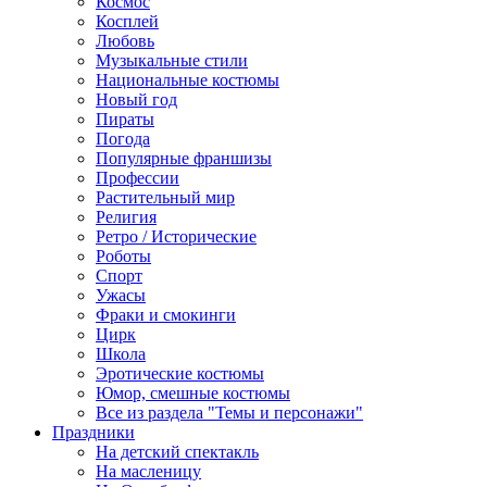
Космос
Косплей
Любовь
Музыкальные стили
Национальные костюмы
Новый год
Пираты
Погода
Популярные франшизы
Профессии
Растительный мир
Религия
Ретро / Исторические
Роботы
Спорт
Ужасы
Фраки и смокинги
Цирк
Школа
Эротические костюмы
Юмор, смешные костюмы
Все из раздела "Темы и персонажи"
Праздники
На детский спектакль
На масленицу