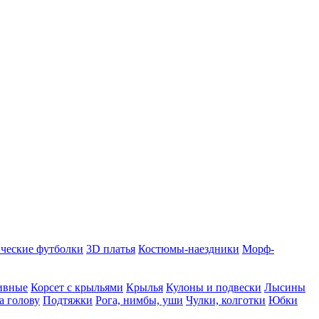
ческие футболки
3D платья
Костюмы-наездники
Морф-
ивные
Корсет с крыльями
Крылья
Кулоны и подвески
Лысины
а голову
Подтяжки
Рога, нимбы, уши
Чулки, колготки
Юбки