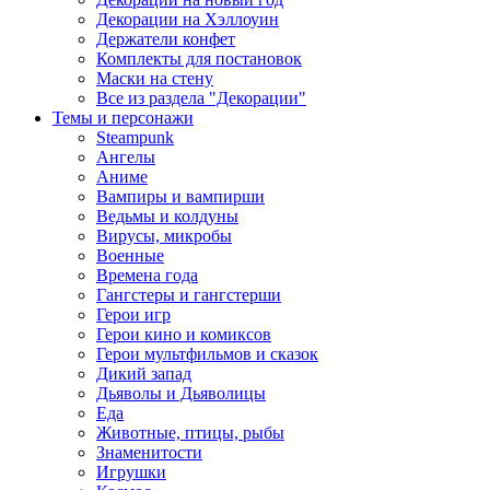
Декорации на Хэллоуин
Держатели конфет
Комплекты для постановок
Маски на стену
Все из раздела "Декорации"
Темы и персонажи
Steampunk
Ангелы
Аниме
Вампиры и вампирши
Ведьмы и колдуны
Вирусы, микробы
Военные
Времена года
Гангстеры и гангстерши
Герои игр
Герои кино и комиксов
Герои мультфильмов и сказок
Дикий запад
Дьяволы и Дьяволицы
Еда
Животные, птицы, рыбы
Знаменитости
Игрушки