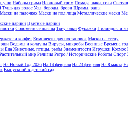
ы, уши
Наборы грима
Неоновый грим
Помада, лаки, гели
Светящ
й
Тушь для волос
Усы, бороды, брови
Шрамы, раны
Маски на палочках
Маски на пол лица
Металлические маски
Ме
ские парики
Цветные парики
илотки
Соломенные шляпы
Треуголки
Фуражки
Цилиндры и ко
ержатели конфет
Комплекты для постановок
Маски на стену
ирши
Ведьмы и колдуны
Вирусы, микробы
Военные
Времена го
цы
Еда
Животные, птицы, рыбы
Знаменитости
Игрушки
Космос
Растительный мир
Религия
Ретро / Исторические
Роботы
Спорт
т
На Новый Год 2026
На 14 февраля
На 23 февраля
На 8 марта
На
ик
Выпускной в детский сад