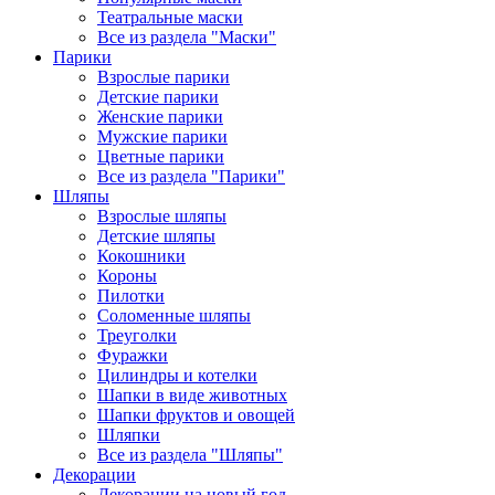
Театральные маски
Все из раздела "Маски"
Парики
Взрослые парики
Детские парики
Женские парики
Мужские парики
Цветные парики
Все из раздела "Парики"
Шляпы
Взрослые шляпы
Детские шляпы
Кокошники
Короны
Пилотки
Соломенные шляпы
Треуголки
Фуражки
Цилиндры и котелки
Шапки в виде животных
Шапки фруктов и овощей
Шляпки
Все из раздела "Шляпы"
Декорации
Декорации на новый год