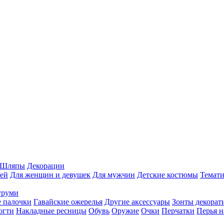
Шляпы
Декорации
ей
Для женщин и девушек
Для мужчин
Детские костюмы
Темати
уруми
 палочки
Гавайские ожерелья
Другие аксессуары
Зонты декорат
огти
Накладные ресницы
Обувь
Оружие
Очки
Перчатки
Перья н