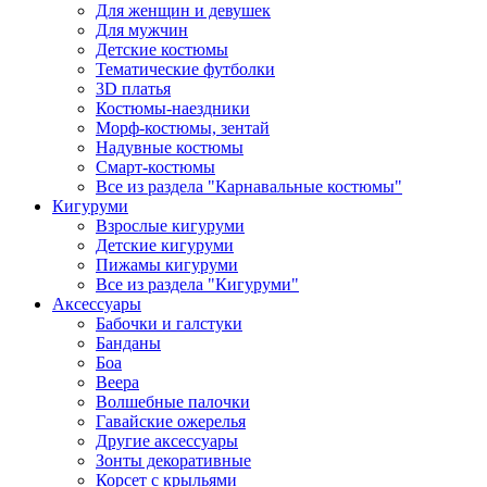
Для женщин и девушек
Для мужчин
Детские костюмы
Тематические футболки
3D платья
Костюмы-наездники
Морф-костюмы, зентай
Надувные костюмы
Смарт-костюмы
Все из раздела "Карнавальные костюмы"
Кигуруми
Взрослые кигуруми
Детские кигуруми
Пижамы кигуруми
Все из раздела "Кигуруми"
Аксессуары
Бабочки и галстуки
Банданы
Боа
Веера
Волшебные палочки
Гавайские ожерелья
Другие аксессуары
Зонты декоративные
Корсет с крыльями