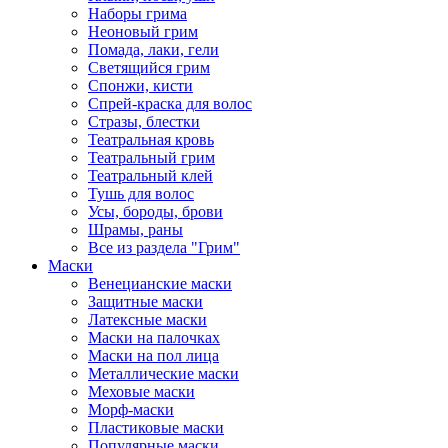
Наборы грима
Неоновый грим
Помада, лаки, гели
Светящийся грим
Спонжи, кисти
Спрей-краска для волос
Стразы, блестки
Театральная кровь
Театральный грим
Театральный клей
Тушь для волос
Усы, бороды, брови
Шрамы, раны
Все из раздела "Грим"
Маски
Венецианские маски
Защитные маски
Латексные маски
Маски на палочках
Маски на пол лица
Металлические маски
Меховые маски
Морф-маски
Пластиковые маски
Популярные маски