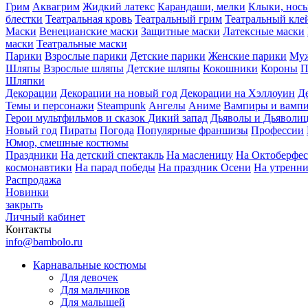
Грим
Аквагрим
Жидкий латекс
Карандаши, мелки
Клыки, нос
блестки
Театральная кровь
Театральный грим
Театральный кле
Маски
Венецианские маски
Защитные маски
Латексные маски
маски
Театральные маски
Парики
Взрослые парики
Детские парики
Женские парики
Муж
Шляпы
Взрослые шляпы
Детские шляпы
Кокошники
Короны
П
Шляпки
Декорации
Декорации на новый год
Декорации на Хэллоуин
Д
Темы и персонажи
Steampunk
Ангелы
Аниме
Вампиры и вамп
Герои мультфильмов и сказок
Дикий запад
Дьяволы и Дьяволи
Новый год
Пираты
Погода
Популярные франшизы
Профессии
Юмор, смешные костюмы
Праздники
На детский спектакль
На масленицу
На Октоберфес
космонавтики
На парад победы
На праздник Осени
На утренн
Распродажа
Новинки
закрыть
Личный кабинет
Контакты
info@bambolo.ru
Карнавальные костюмы
Для девочек
Для мальчиков
Для малышей