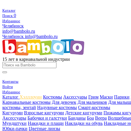
Каталог
0
Поиск
Избранное
Челябинск
info@bambolo.ru
Челябинск
info@bambolo.ru
15 лет в карнавальной индустрии
Контакты
Войти
Избранное
Каталог
Хэлллоуин
Костюмы
Аксессуары
Грим
Маски
Парики
Карнавальные костюмы
Для девочек
Для мальчиков
Для малыш
костюмы, зентай
Надувные костюмы
Смарт-костюмы
Кигуруми
Взрослые кигуруми
Детские кигуруми
Пижамы киг
Аксессуары
Бабочки и галстуки
Банданы
Боа
Веера
Волшебные
Мундштуки
Накидки и плащи
Накладки на обувь
Накладные н
Юбки-пачки
Цветные линзы