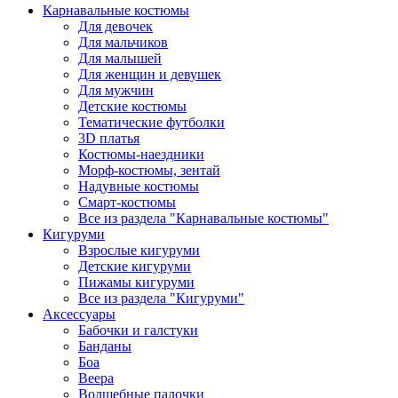
Карнавальные костюмы
Для девочек
Для мальчиков
Для малышей
Для женщин и девушек
Для мужчин
Детские костюмы
Тематические футболки
3D платья
Костюмы-наездники
Морф-костюмы, зентай
Надувные костюмы
Смарт-костюмы
Все из раздела "Карнавальные костюмы"
Кигуруми
Взрослые кигуруми
Детские кигуруми
Пижамы кигуруми
Все из раздела "Кигуруми"
Аксессуары
Бабочки и галстуки
Банданы
Боа
Веера
Волшебные палочки