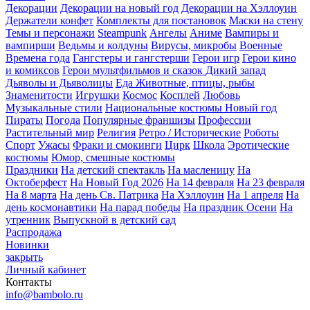
Декорации
Декорации на новый год
Декорации на Хэллоуин
Держатели конфет
Комплекты для постановок
Маски на стену
Темы и персонажи
Steampunk
Ангелы
Аниме
Вампиры и
вампирши
Ведьмы и колдуны
Вирусы, микробы
Военные
Времена года
Гангстеры и гангстерши
Герои игр
Герои кино
и комиксов
Герои мультфильмов и сказок
Дикий запад
Дьяволы и Дьяволицы
Еда
Животные, птицы, рыбы
Знаменитости
Игрушки
Космос
Косплей
Любовь
Музыкальные стили
Национальные костюмы
Новый год
Пираты
Погода
Популярные франшизы
Профессии
Растительный мир
Религия
Ретро / Исторические
Роботы
Спорт
Ужасы
Фраки и смокинги
Цирк
Школа
Эротические
костюмы
Юмор, смешные костюмы
Праздники
На детский спектакль
На масленицу
На
Октоберфест
На Новый Год 2026
На 14 февраля
На 23 февраля
На 8 марта
На день Св. Патрика
На Хэллоуин
На 1 апреля
На
день космонавтики
На парад победы
На праздник Осени
На
утренник
Выпускной в детский сад
Распродажа
Новинки
закрыть
Личный кабинет
Контакты
info@bambolo.ru