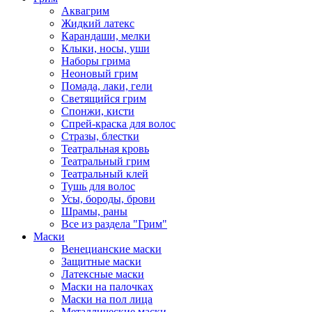
Аквагрим
Жидкий латекс
Карандаши, мелки
Клыки, носы, уши
Наборы грима
Неоновый грим
Помада, лаки, гели
Светящийся грим
Спонжи, кисти
Спрей-краска для волос
Стразы, блестки
Театральная кровь
Театральный грим
Театральный клей
Тушь для волос
Усы, бороды, брови
Шрамы, раны
Все из раздела "Грим"
Маски
Венецианские маски
Защитные маски
Латексные маски
Маски на палочках
Маски на пол лица
Металлические маски