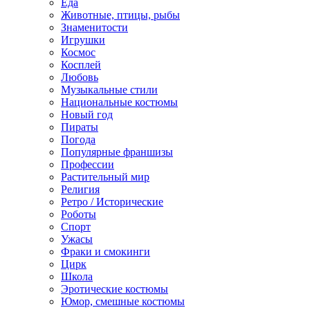
Еда
Животные, птицы, рыбы
Знаменитости
Игрушки
Космос
Косплей
Любовь
Музыкальные стили
Национальные костюмы
Новый год
Пираты
Погода
Популярные франшизы
Профессии
Растительный мир
Религия
Ретро / Исторические
Роботы
Спорт
Ужасы
Фраки и смокинги
Цирк
Школа
Эротические костюмы
Юмор, смешные костюмы