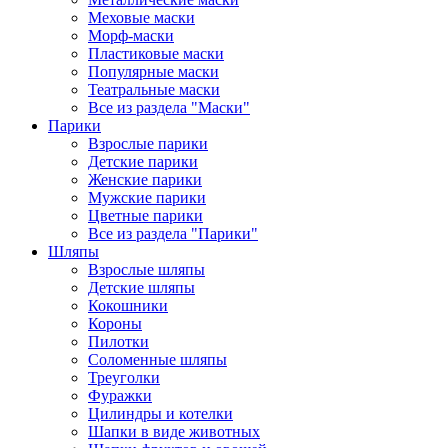
Меховые маски
Морф-маски
Пластиковые маски
Популярные маски
Театральные маски
Все из раздела "Маски"
Парики
Взрослые парики
Детские парики
Женские парики
Мужские парики
Цветные парики
Все из раздела "Парики"
Шляпы
Взрослые шляпы
Детские шляпы
Кокошники
Короны
Пилотки
Соломенные шляпы
Треуголки
Фуражки
Цилиндры и котелки
Шапки в виде животных