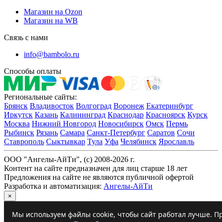
Магазин на Ozon
Магазин на WB
Связь с нами
info@bambolo.ru
Способы оплаты
Региональные сайты:
Брянск
Владивосток
Волгоград
Воронеж
Екатеринбург
Иркутск
Казань
Калининград
Краснодар
Красноярск
Курск
Москва
Нижний Новгород
Новосибирск
Омск
Пермь
Рыбинск
Рязань
Самара
Санкт-Петербург
Саратов
Сочи
Ставрополь
Сыктывкар
Тула
Уфа
Челябинск
Ярославль
ООО "Ангелы-АйТи", (c) 2008-2026 г.
Контент на сайте предназначен для лиц старше 18 лет
Предложения на сайте не являются публичной офертой
Разработка и автоматизация:
Ангелы-АйТи
×
Мы используем файлы cookie, чтобы сайт работал лучше. Пр