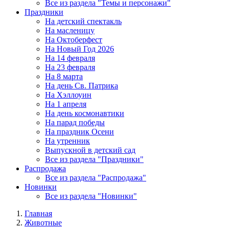
Все из раздела "Темы и персонажи"
Праздники
На детский спектакль
На масленицу
На Октоберфест
На Новый Год 2026
На 14 февраля
На 23 февраля
На 8 марта
На день Св. Патрика
На Хэллоуин
На 1 апреля
На день космонавтики
На парад победы
На праздник Осени
На утренник
Выпускной в детский сад
Все из раздела "Праздники"
Распродажа
Все из раздела "Распродажа"
Новинки
Все из раздела "Новинки"
Главная
Животные