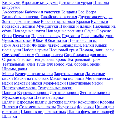
Кигуруми
Взрослые кигуруми
Детские кигуруми
Пижамы
кигуруми
Аксессуары
Бабочки и галстуки
Банданы
Боа
Веера
Волшебные палочки
Гавайские ожерелья
Другие аксессуары
Зонты декоративные
Корсет с крыльями
Крылья
Кулоны и
подвески
Лысины
Мундштуки
Накидки и плащи
Накладки на
обувь
Накладные ногти
Накладные ресницы
Обувь
Оружие
Очки
Перчатки
Перья на голову
Подтяжки
Рога, нимбы, уши
Чулки, колготки
Юбки
Юбки-пачки
Цветные линзы
Грим
Аквагрим
Жидкий латекс
Карандаши, мелки
Клыки,
носы, уши
Наборы грима
Неоновый грим
Помада, лаки, гели
Светящийся грим
Спонжи, кисти
Спрей-краска для волос
Стразы, блестки
Театральная кровь
Театральный грим
Театральный клей
Тушь для волос
Усы, бороды, брови
Шрамы, раны
Маски
Венецианские маски
Защитные маски
Латексные
маски
Маски на палочках
Маски на пол лица
Металлические
маски
Меховые маски
Морф-маски
Пластиковые маски
Популярные маски
Театральные маски
Парики
Взрослые парики
Детские парики
Женские парики
Мужские парики
Цветные парики
Шляпы
Взрослые шляпы
Детские шляпы
Кокошники
Короны
Пилотки
Соломенные шляпы
Треуголки
Фуражки
Цилиндры
и котелки
Шапки в виде животных
Шапки фруктов и овощей
Шляпки