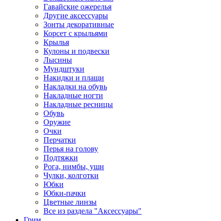
Гавайские ожерелья
Другие аксессуары
Зонты декоративные
Корсет с крыльями
Крылья
Кулоны и подвески
Лысины
Мундштуки
Накидки и плащи
Накладки на обувь
Накладные ногти
Накладные ресницы
Обувь
Оружие
Очки
Перчатки
Перья на голову
Подтяжки
Рога, нимбы, уши
Чулки, колготки
Юбки
Юбки-пачки
Цветные линзы
Все из раздела "Аксессуары"
Грим