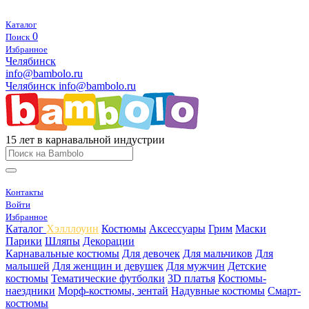
Каталог
0
Поиск
Избранное
Челябинск
info@bambolo.ru
Челябинск
info@bambolo.ru
15 лет в карнавальной индустрии
Контакты
Войти
Избранное
Каталог
Хэлллоуин
Костюмы
Аксессуары
Грим
Маски
Парики
Шляпы
Декорации
Карнавальные костюмы
Для девочек
Для мальчиков
Для
малышей
Для женщин и девушек
Для мужчин
Детские
костюмы
Тематические футболки
3D платья
Костюмы-
наездники
Морф-костюмы, зентай
Надувные костюмы
Смарт-
костюмы