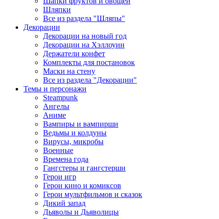
Шапки фруктов и овощей
Шляпки
Все из раздела "Шляпы"
Декорации
Декорации на новый год
Декорации на Хэллоуин
Держатели конфет
Комплекты для постановок
Маски на стену
Все из раздела "Декорации"
Темы и персонажи
Steampunk
Ангелы
Аниме
Вампиры и вампирши
Ведьмы и колдуны
Вирусы, микробы
Военные
Времена года
Гангстеры и гангстерши
Герои игр
Герои кино и комиксов
Герои мультфильмов и сказок
Дикий запад
Дьяволы и Дьяволицы