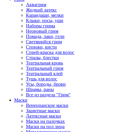
Аквагрим
Жидкий латекс
Карандаши, мелки
Клыки, носы, уши
Наборы грима
Неоновый грим
Помада, лаки, гели
Светящийся грим
Спонжи, кисти
Спрей-краска для волос
Стразы, блестки
Театральная кровь
Театральный грим
Театральный клей
Тушь для волос
Усы, бороды, брови
Шрамы, раны
Все из раздела "Грим"
Маски
Венецианские маски
Защитные маски
Латексные маски
Маски на палочках
Маски на пол лица
Металлические маски