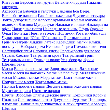
Кигуруми
Взрослые кигуруми
Детские кигуруми
Пижамы
кигуруми
Аксессуары
Бабочки и галстуки
Банданы
Боа
Веера
Волшебные палочки
Гавайские ожерелья
Другие аксессуары
Зонты декоративные
Корсет с крыльями
Крылья
Кулоны и
подвески
Лысины
Мундштуки
Накидки и плащи
Накладки на
обувь
Накладные ногти
Накладные ресницы
Обувь
Оружие
Очки
Перчатки
Перья на голову
Подтяжки
Рога, нимбы, уши
Чулки, колготки
Юбки
Юбки-пачки
Цветные линзы
Грим
Аквагрим
Жидкий латекс
Карандаши, мелки
Клыки,
носы, уши
Наборы грима
Неоновый грим
Помада, лаки, гели
Светящийся грим
Спонжи, кисти
Спрей-краска для волос
Стразы, блестки
Театральная кровь
Театральный грим
Театральный клей
Тушь для волос
Усы, бороды, брови
Шрамы, раны
Маски
Венецианские маски
Защитные маски
Латексные
маски
Маски на палочках
Маски на пол лица
Металлические
маски
Меховые маски
Морф-маски
Пластиковые маски
Популярные маски
Театральные маски
Парики
Взрослые парики
Детские парики
Женские парики
Мужские парики
Цветные парики
Шляпы
Взрослые шляпы
Детские шляпы
Кокошники
Короны
Пилотки
Соломенные шляпы
Треуголки
Фуражки
Цилиндры
и котелки
Шапки в виде животных
Шапки фруктов и овощей
Шляпки