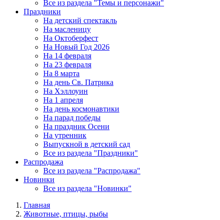
Все из раздела "Темы и персонажи"
Праздники
На детский спектакль
На масленицу
На Октоберфест
На Новый Год 2026
На 14 февраля
На 23 февраля
На 8 марта
На день Св. Патрика
На Хэллоуин
На 1 апреля
На день космонавтики
На парад победы
На праздник Осени
На утренник
Выпускной в детский сад
Все из раздела "Праздники"
Распродажа
Все из раздела "Распродажа"
Новинки
Все из раздела "Новинки"
Главная
Животные, птицы, рыбы