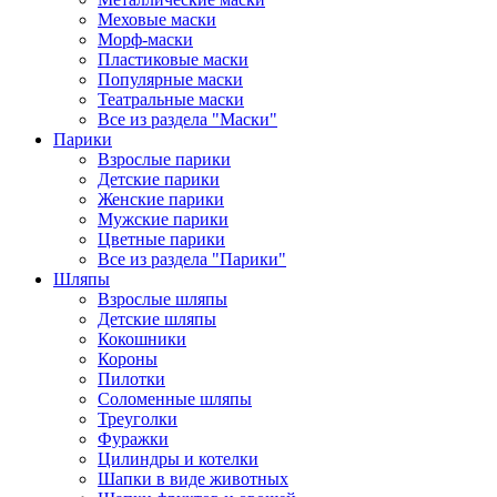
Меховые маски
Морф-маски
Пластиковые маски
Популярные маски
Театральные маски
Все из раздела "Маски"
Парики
Взрослые парики
Детские парики
Женские парики
Мужские парики
Цветные парики
Все из раздела "Парики"
Шляпы
Взрослые шляпы
Детские шляпы
Кокошники
Короны
Пилотки
Соломенные шляпы
Треуголки
Фуражки
Цилиндры и котелки
Шапки в виде животных