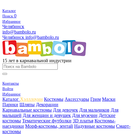
Каталог
0
Поиск
Избранное
Челябинск
info@bambolo.ru
Челябинск
info@bambolo.ru
15 лет в карнавальной индустрии
Контакты
Войти
Избранное
Каталог
Хэлллоуин
Костюмы
Аксессуары
Грим
Маски
Парики
Шляпы
Декорации
Карнавальные костюмы
Для девочек
Для мальчиков
Для
малышей
Для женщин и девушек
Для мужчин
Детские
костюмы
Тематические футболки
3D платья
Костюмы-
наездники
Морф-костюмы, зентай
Надувные костюмы
Смарт-
костюмы