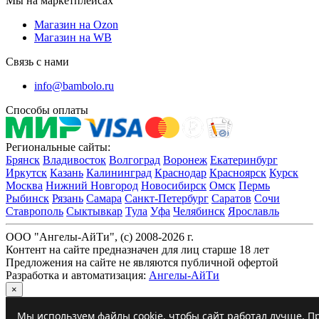
Мы на маркетплейсах
Магазин на Ozon
Магазин на WB
Связь с нами
info@bambolo.ru
Способы оплаты
Региональные сайты:
Брянск
Владивосток
Волгоград
Воронеж
Екатеринбург
Иркутск
Казань
Калининград
Краснодар
Красноярск
Курск
Москва
Нижний Новгород
Новосибирск
Омск
Пермь
Рыбинск
Рязань
Самара
Санкт-Петербург
Саратов
Сочи
Ставрополь
Сыктывкар
Тула
Уфа
Челябинск
Ярославль
ООО "Ангелы-АйТи", (c) 2008-2026 г.
Контент на сайте предназначен для лиц старше 18 лет
Предложения на сайте не являются публичной офертой
Разработка и автоматизация:
Ангелы-АйТи
×
Мы используем файлы cookie, чтобы сайт работал лучше. Пр