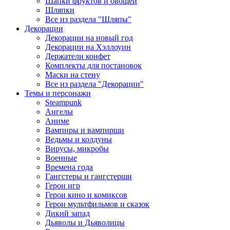
Шапки фруктов и овощей
Шляпки
Все из раздела "Шляпы"
Декорации
Декорации на новый год
Декорации на Хэллоуин
Держатели конфет
Комплекты для постановок
Маски на стену
Все из раздела "Декорации"
Темы и персонажи
Steampunk
Ангелы
Аниме
Вампиры и вампирши
Ведьмы и колдуны
Вирусы, микробы
Военные
Времена года
Гангстеры и гангстерши
Герои игр
Герои кино и комиксов
Герои мультфильмов и сказок
Дикий запад
Дьяволы и Дьяволицы