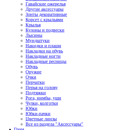
Гавайские ожерелья
Другие аксессуары
Зонты декоративные
Корсет с крыльями
Крылья
Кулоны и подвески
Лысины
Мундштуки
Накидки и плащи
Накладки на обувь
Накладные ногти
Накладные ресницы
Обувь
Оружие
Очки
Перчатки
Перья на голову
Подтяжки
Рога, нимбы, уши
Чулки, колготки
Юбки
Юбки-пачки
Цветные линзы
Все из раздела "Аксессуары"
Грим