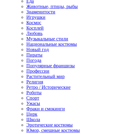
Еда
Животные, птицы, рыбы
Знаменитости
Игрушки
Космос
Косплей
Любовь
Музыкальные стили
Национальные костюмы
Новый год
Пираты
Погода
Популярные франшизы
Профессии
Растительный мир
Религия
Ретро / Исторические
Роботы
Спорт
Ужасы
Фраки и смокинги
Цирк
Школа
Эротические костюмы
Юмор, смешные костюмы