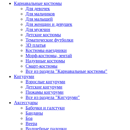
Карнавальные костюмы
Для девочек
Для мальчиков
Для малышей
Для женщин и девушек
Для мужчин
Детские костюмы
Тематические футболки
3D платья
Костюмы-наездники
Морф-костюмы, зентай
Надувные костюмы
Смарт-костюмы
Все из раздела "Карнавальные костюмы"
Кигуруми
Взрослые кигуруми
Детские кигуруми
Пижамы кигуруми
Все из раздела "Кигуруми"
Аксессуары
Бабочки и галстуки
Банданы
Боа
Веера
Волшебные палочки