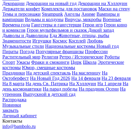
Декорации
Декорации на новый год
Декорации на Хэллоуин
Держатели конфет
Комплекты для постановок
Маски на стену
Темы и персонажи
Steampunk
Ангелы
Аниме
Вампиры и
вампирши
Ведьмы и колдуны
Вирусы, микробы
Военные
Времена года
Гангстеры и гангстерши
Герои игр
Герои кино
и комиксов
Герои мультфильмов и сказок
Дикий запад
Дьяволы и Дьяволицы
Еда
Животные, птицы, рыбы
Знаменитости
Игрушки
Космос
Косплей
Любовь
Музыкальные стили
Национальные костюмы
Новый год
Пираты
Погода
Популярные франшизы
Профессии
Растительный мир
Религия
Ретро / Исторические
Роботы
Спорт
Ужасы
Фраки и смокинги
Цирк
Школа
Эротические
костюмы
Юмор, смешные костюмы
Праздники
На детский спектакль
На масленицу
На
Октоберфест
На Новый Год 2026
На 14 февраля
На 23 февраля
На 8 марта
На день Св. Патрика
На Хэллоуин
На 1 апреля
На
день космонавтики
На парад победы
На праздник Осени
На
утренник
Выпускной в детский сад
Распродажа
Новинки
закрыть
Личный кабинет
Контакты
info@bambolo.ru