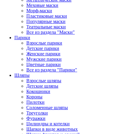
Меховые маски
Морф-маски
Пластиковые маски
Популярные маски
Театральные маски
Все из раздела "Маски"
Парики
Взрослые парики
Детские парики
Женские парики
Мужские парики
Цветные парики
Все из раздела "Парики"
Шляпы
Взрослые шляпы
Детские шляпы
Кокошники
Короны
Пилотки
Соломенные шляпы
Треуголки
Фуражки
Цилиндры и котелки
Шапки в виде животных