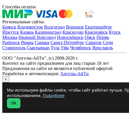
Способы оплаты
Региональные сайты:
Брянск
Владивосток
Волгоград
Воронеж
Екатеринбург
Иркутск
Казань
Калининград
Краснодар
Красноярск
Курск
Москва
Нижний Новгород
Новосибирск
Омск
Пермь
Рыбинск
Рязань
Самара
Санкт-Петербург
Саратов
Сочи
Ставрополь
Сыктывкар
Тула
Уфа
Челябинск
Ярославль
ООО "Ангелы-АйТи", (c) 2008-2026 г.
Контент на сайте предназначен для лиц старше 18 лет
Предложения на сайте не являются публичной офертой
Разработка и автоматизация:
Ангелы-АйТи
×
Мы используем файлы cookie, чтобы сайт работал лучше. Пр
использованием.
Подробнее
OK