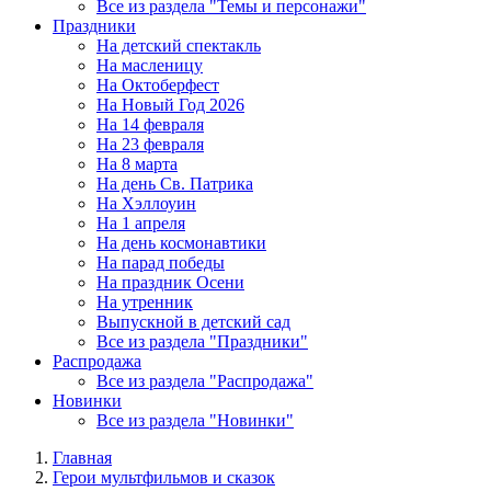
Все из раздела "Темы и персонажи"
Праздники
На детский спектакль
На масленицу
На Октоберфест
На Новый Год 2026
На 14 февраля
На 23 февраля
На 8 марта
На день Св. Патрика
На Хэллоуин
На 1 апреля
На день космонавтики
На парад победы
На праздник Осени
На утренник
Выпускной в детский сад
Все из раздела "Праздники"
Распродажа
Все из раздела "Распродажа"
Новинки
Все из раздела "Новинки"
Главная
Герои мультфильмов и сказок