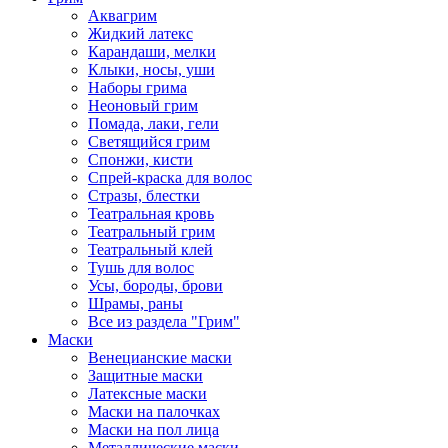
Аквагрим
Жидкий латекс
Карандаши, мелки
Клыки, носы, уши
Наборы грима
Неоновый грим
Помада, лаки, гели
Светящийся грим
Спонжи, кисти
Спрей-краска для волос
Стразы, блестки
Театральная кровь
Театральный грим
Театральный клей
Тушь для волос
Усы, бороды, брови
Шрамы, раны
Все из раздела "Грим"
Маски
Венецианские маски
Защитные маски
Латексные маски
Маски на палочках
Маски на пол лица
Металлические маски