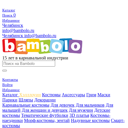
Каталог
0
Поиск
Избранное
Челябинск
info@bambolo.ru
Челябинск
info@bambolo.ru
15 лет в карнавальной индустрии
Контакты
Войти
Избранное
Каталог
Хэлллоуин
Костюмы
Аксессуары
Грим
Маски
Парики
Шляпы
Декорации
Карнавальные костюмы
Для девочек
Для мальчиков
Для
малышей
Для женщин и девушек
Для мужчин
Детские
костюмы
Тематические футболки
3D платья
Костюмы-
наездники
Морф-костюмы, зентай
Надувные костюмы
Смарт-
костюмы