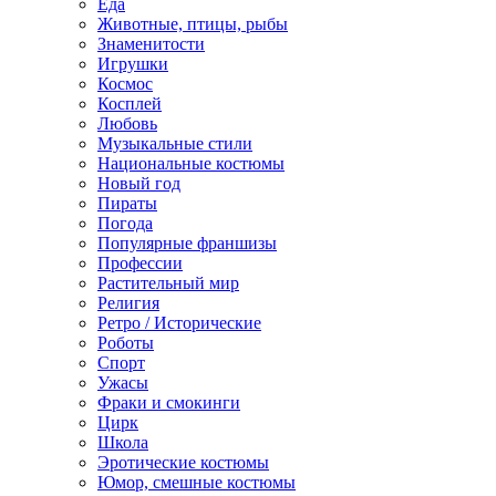
Еда
Животные, птицы, рыбы
Знаменитости
Игрушки
Космос
Косплей
Любовь
Музыкальные стили
Национальные костюмы
Новый год
Пираты
Погода
Популярные франшизы
Профессии
Растительный мир
Религия
Ретро / Исторические
Роботы
Спорт
Ужасы
Фраки и смокинги
Цирк
Школа
Эротические костюмы
Юмор, смешные костюмы