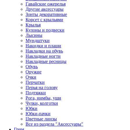
Гавайские ожерелья
Другие аксессуары
Зонты декоративные
Корсет с крыльями
Крылья
Кулоны и подвески
Лысины
Мундштуки
Накидки и плащи
Накладки на обувь
Накладные ногти
Накладные ресницы
Обувь
Оружие
Очки
Перчатки
Перья на голову
Подтяжки
Рога, нимбы, уши
Чулки, колготки
Юбки
Юбки-пачки
Цветные линзы
Все из раздела "Аксессуары"
Грим