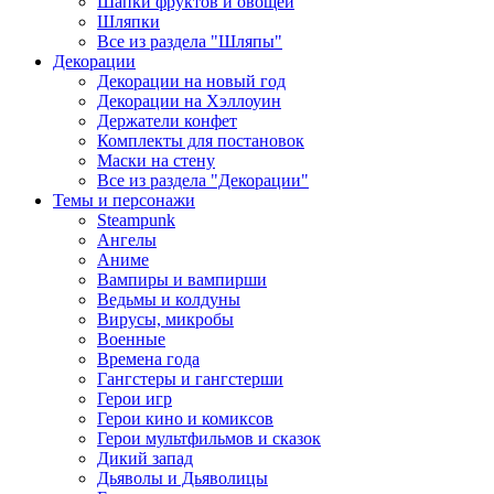
Шапки фруктов и овощей
Шляпки
Все из раздела "Шляпы"
Декорации
Декорации на новый год
Декорации на Хэллоуин
Держатели конфет
Комплекты для постановок
Маски на стену
Все из раздела "Декорации"
Темы и персонажи
Steampunk
Ангелы
Аниме
Вампиры и вампирши
Ведьмы и колдуны
Вирусы, микробы
Военные
Времена года
Гангстеры и гангстерши
Герои игр
Герои кино и комиксов
Герои мультфильмов и сказок
Дикий запад
Дьяволы и Дьяволицы