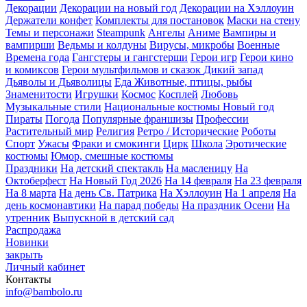
Декорации
Декорации на новый год
Декорации на Хэллоуин
Держатели конфет
Комплекты для постановок
Маски на стену
Темы и персонажи
Steampunk
Ангелы
Аниме
Вампиры и
вампирши
Ведьмы и колдуны
Вирусы, микробы
Военные
Времена года
Гангстеры и гангстерши
Герои игр
Герои кино
и комиксов
Герои мультфильмов и сказок
Дикий запад
Дьяволы и Дьяволицы
Еда
Животные, птицы, рыбы
Знаменитости
Игрушки
Космос
Косплей
Любовь
Музыкальные стили
Национальные костюмы
Новый год
Пираты
Погода
Популярные франшизы
Профессии
Растительный мир
Религия
Ретро / Исторические
Роботы
Спорт
Ужасы
Фраки и смокинги
Цирк
Школа
Эротические
костюмы
Юмор, смешные костюмы
Праздники
На детский спектакль
На масленицу
На
Октоберфест
На Новый Год 2026
На 14 февраля
На 23 февраля
На 8 марта
На день Св. Патрика
На Хэллоуин
На 1 апреля
На
день космонавтики
На парад победы
На праздник Осени
На
утренник
Выпускной в детский сад
Распродажа
Новинки
закрыть
Личный кабинет
Контакты
info@bambolo.ru