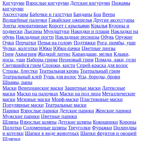
Кигуруми
Взрослые кигуруми
Детские кигуруми
Пижамы
кигуруми
Аксессуары
Бабочки и галстуки
Банданы
Боа
Веера
Волшебные палочки
Гавайские ожерелья
Другие аксессуары
Зонты декоративные
Корсет с крыльями
Крылья
Кулоны и
подвески
Лысины
Мундштуки
Накидки и плащи
Накладки на
обувь
Накладные ногти
Накладные ресницы
Обувь
Оружие
Очки
Перчатки
Перья на голову
Подтяжки
Рога, нимбы, уши
Чулки, колготки
Юбки
Юбки-пачки
Цветные линзы
Грим
Аквагрим
Жидкий латекс
Карандаши, мелки
Клыки,
носы, уши
Наборы грима
Неоновый грим
Помада, лаки, гели
Светящийся грим
Спонжи, кисти
Спрей-краска для волос
Стразы, блестки
Театральная кровь
Театральный грим
Театральный клей
Тушь для волос
Усы, бороды, брови
Шрамы, раны
Маски
Венецианские маски
Защитные маски
Латексные
маски
Маски на палочках
Маски на пол лица
Металлические
маски
Меховые маски
Морф-маски
Пластиковые маски
Популярные маски
Театральные маски
Парики
Взрослые парики
Детские парики
Женские парики
Мужские парики
Цветные парики
Шляпы
Взрослые шляпы
Детские шляпы
Кокошники
Короны
Пилотки
Соломенные шляпы
Треуголки
Фуражки
Цилиндры
и котелки
Шапки в виде животных
Шапки фруктов и овощей
Шляпки