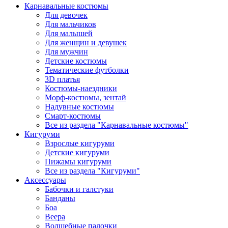
Карнавальные костюмы
Для девочек
Для мальчиков
Для малышей
Для женщин и девушек
Для мужчин
Детские костюмы
Тематические футболки
3D платья
Костюмы-наездники
Морф-костюмы, зентай
Надувные костюмы
Смарт-костюмы
Все из раздела "Карнавальные костюмы"
Кигуруми
Взрослые кигуруми
Детские кигуруми
Пижамы кигуруми
Все из раздела "Кигуруми"
Аксессуары
Бабочки и галстуки
Банданы
Боа
Веера
Волшебные палочки