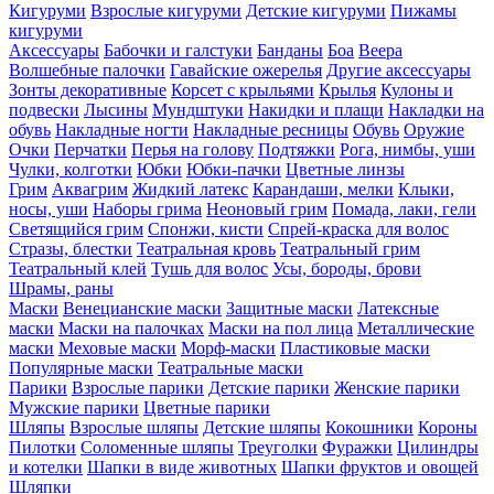
Кигуруми
Взрослые кигуруми
Детские кигуруми
Пижамы
кигуруми
Аксессуары
Бабочки и галстуки
Банданы
Боа
Веера
Волшебные палочки
Гавайские ожерелья
Другие аксессуары
Зонты декоративные
Корсет с крыльями
Крылья
Кулоны и
подвески
Лысины
Мундштуки
Накидки и плащи
Накладки на
обувь
Накладные ногти
Накладные ресницы
Обувь
Оружие
Очки
Перчатки
Перья на голову
Подтяжки
Рога, нимбы, уши
Чулки, колготки
Юбки
Юбки-пачки
Цветные линзы
Грим
Аквагрим
Жидкий латекс
Карандаши, мелки
Клыки,
носы, уши
Наборы грима
Неоновый грим
Помада, лаки, гели
Светящийся грим
Спонжи, кисти
Спрей-краска для волос
Стразы, блестки
Театральная кровь
Театральный грим
Театральный клей
Тушь для волос
Усы, бороды, брови
Шрамы, раны
Маски
Венецианские маски
Защитные маски
Латексные
маски
Маски на палочках
Маски на пол лица
Металлические
маски
Меховые маски
Морф-маски
Пластиковые маски
Популярные маски
Театральные маски
Парики
Взрослые парики
Детские парики
Женские парики
Мужские парики
Цветные парики
Шляпы
Взрослые шляпы
Детские шляпы
Кокошники
Короны
Пилотки
Соломенные шляпы
Треуголки
Фуражки
Цилиндры
и котелки
Шапки в виде животных
Шапки фруктов и овощей
Шляпки