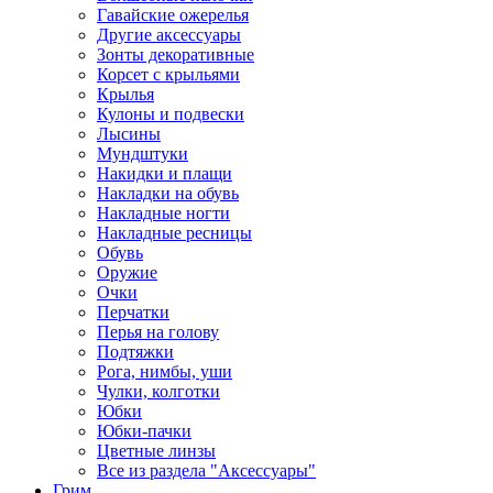
Гавайские ожерелья
Другие аксессуары
Зонты декоративные
Корсет с крыльями
Крылья
Кулоны и подвески
Лысины
Мундштуки
Накидки и плащи
Накладки на обувь
Накладные ногти
Накладные ресницы
Обувь
Оружие
Очки
Перчатки
Перья на голову
Подтяжки
Рога, нимбы, уши
Чулки, колготки
Юбки
Юбки-пачки
Цветные линзы
Все из раздела "Аксессуары"
Грим