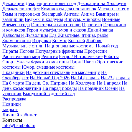
Декорации
Декорации на новый год
Декорации на Хэллоуин
Держатели конфет
Комплекты для постановок
Маски на стену
Темы и персонажи
Steampunk
Ангелы
Аниме
Вампиры и
вампирши
Ведьмы и колдуны
Вирусы, микробы
Военные
Времена года
Гангстеры и гангстерши
Герои игр
Герои кино
и комиксов
Герои мультфильмов и сказок
Дикий запад
Дьяволы и Дьяволицы
Еда
Животные, птицы, рыбы
Знаменитости
Игрушки
Космос
Косплей
Любовь
Музыкальные стили
Национальные костюмы
Новый год
Пираты
Погода
Популярные франшизы
Профессии
Растительный мир
Религия
Ретро / Исторические
Роботы
Спорт
Ужасы
Фраки и смокинги
Цирк
Школа
Эротические
костюмы
Юмор, смешные костюмы
Праздники
На детский спектакль
На масленицу
На
Октоберфест
На Новый Год 2026
На 14 февраля
На 23 февраля
На 8 марта
На день Св. Патрика
На Хэллоуин
На 1 апреля
На
день космонавтики
На парад победы
На праздник Осени
На
утренник
Выпускной в детский сад
Распродажа
Новинки
закрыть
Личный кабинет
Контакты
info@bambolo.ru