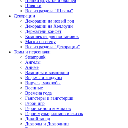
Шапки фруктов и овощей
Шляпки
Все из раздела "Шляпы"
Декорации
Декорации на новый год
Декорации на Хэллоуин
Держатели конфет
Комплекты для постановок
Маски на стену
Все из раздела "Декорации"
Темы и персонажи
Steampunk
Ангелы
Аниме
Вампиры и вампирши
Ведьмы и колдуны
Вирусы, микробы
Военные
Времена года
Гангстеры и гангстерши
Герои игр
Герои кино и комиксов
Герои мультфильмов и сказок
Дикий запад
Дьяволы и Дьяволицы