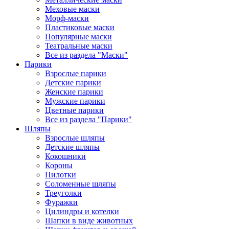
Меховые маски
Морф-маски
Пластиковые маски
Популярные маски
Театральные маски
Все из раздела "Маски"
Парики
Взрослые парики
Детские парики
Женские парики
Мужские парики
Цветные парики
Все из раздела "Парики"
Шляпы
Взрослые шляпы
Детские шляпы
Кокошники
Короны
Пилотки
Соломенные шляпы
Треуголки
Фуражки
Цилиндры и котелки
Шапки в виде животных