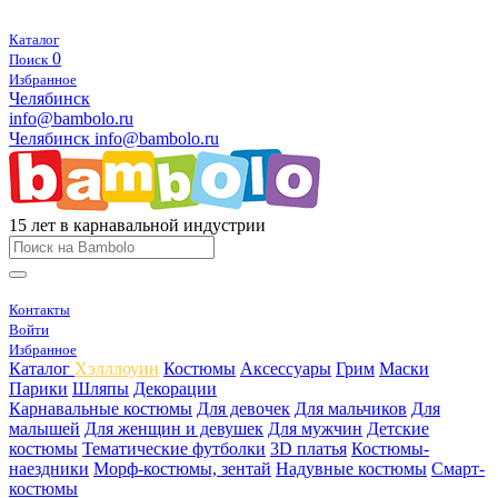
Каталог
0
Поиск
Избранное
Челябинск
info@bambolo.ru
Челябинск
info@bambolo.ru
15 лет в карнавальной индустрии
Контакты
Войти
Избранное
Каталог
Хэлллоуин
Костюмы
Аксессуары
Грим
Маски
Парики
Шляпы
Декорации
Карнавальные костюмы
Для девочек
Для мальчиков
Для
малышей
Для женщин и девушек
Для мужчин
Детские
костюмы
Тематические футболки
3D платья
Костюмы-
наездники
Морф-костюмы, зентай
Надувные костюмы
Смарт-
костюмы