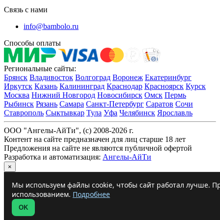
Связь с нами
info@bambolo.ru
Способы оплаты
Региональные сайты:
Брянск
Владивосток
Волгоград
Воронеж
Екатеринбург
Иркутск
Казань
Калининград
Краснодар
Красноярск
Курск
Москва
Нижний Новгород
Новосибирск
Омск
Пермь
Рыбинск
Рязань
Самара
Санкт-Петербург
Саратов
Сочи
Ставрополь
Сыктывкар
Тула
Уфа
Челябинск
Ярославль
ООО "Ангелы-АйТи", (c) 2008-2026 г.
Контент на сайте предназначен для лиц старше 18 лет
Предложения на сайте не являются публичной офертой
Разработка и автоматизация:
Ангелы-АйТи
×
Мы используем файлы cookie, чтобы сайт работал лучше. Пр
использованием.
Подробнее
OK