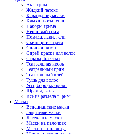
Аквагрим
Жидкий латекс
Карандаши, мелки
Клыки, носы, уши
Наборы грима
Неоновый грим
Помада, лаки, гели
Светящийся грим
Спонжи, кисти
Спрей-краска для волос
Стразы, блестки
Театральная кровь
Театральный грим
Театральный клей
Тушь для волос
Усы, бороды, брови
Шрамы, раны
Все из раздела "Грим"
Маски
Венецианские маски
Защитные маски
Латексные маски
Маски на палочках
Маски на пол лица
Металлические маски