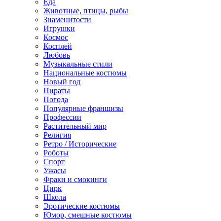
Еда
Животные, птицы, рыбы
Знаменитости
Игрушки
Космос
Косплей
Любовь
Музыкальные стили
Национальные костюмы
Новый год
Пираты
Погода
Популярные франшизы
Профессии
Растительный мир
Религия
Ретро / Исторические
Роботы
Спорт
Ужасы
Фраки и смокинги
Цирк
Школа
Эротические костюмы
Юмор, смешные костюмы