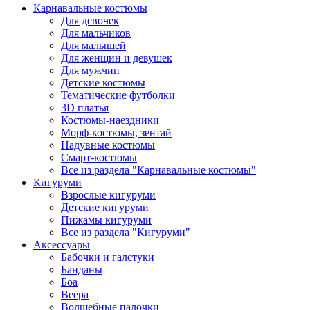
Карнавальные костюмы
Для девочек
Для мальчиков
Для малышей
Для женщин и девушек
Для мужчин
Детские костюмы
Тематические футболки
3D платья
Костюмы-наездники
Морф-костюмы, зентай
Надувные костюмы
Смарт-костюмы
Все из раздела "Карнавальные костюмы"
Кигуруми
Взрослые кигуруми
Детские кигуруми
Пижамы кигуруми
Все из раздела "Кигуруми"
Аксессуары
Бабочки и галстуки
Банданы
Боа
Веера
Волшебные палочки