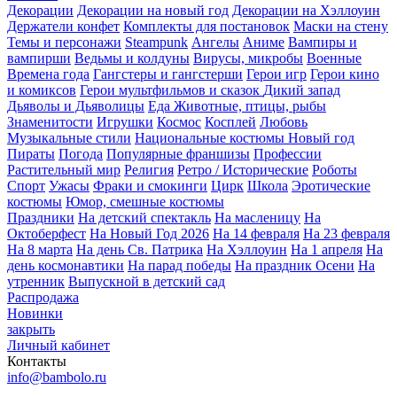
Декорации
Декорации на новый год
Декорации на Хэллоуин
Держатели конфет
Комплекты для постановок
Маски на стену
Темы и персонажи
Steampunk
Ангелы
Аниме
Вампиры и
вампирши
Ведьмы и колдуны
Вирусы, микробы
Военные
Времена года
Гангстеры и гангстерши
Герои игр
Герои кино
и комиксов
Герои мультфильмов и сказок
Дикий запад
Дьяволы и Дьяволицы
Еда
Животные, птицы, рыбы
Знаменитости
Игрушки
Космос
Косплей
Любовь
Музыкальные стили
Национальные костюмы
Новый год
Пираты
Погода
Популярные франшизы
Профессии
Растительный мир
Религия
Ретро / Исторические
Роботы
Спорт
Ужасы
Фраки и смокинги
Цирк
Школа
Эротические
костюмы
Юмор, смешные костюмы
Праздники
На детский спектакль
На масленицу
На
Октоберфест
На Новый Год 2026
На 14 февраля
На 23 февраля
На 8 марта
На день Св. Патрика
На Хэллоуин
На 1 апреля
На
день космонавтики
На парад победы
На праздник Осени
На
утренник
Выпускной в детский сад
Распродажа
Новинки
закрыть
Личный кабинет
Контакты
info@bambolo.ru