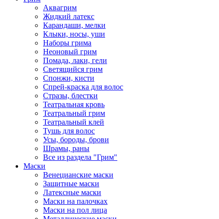
Аквагрим
Жидкий латекс
Карандаши, мелки
Клыки, носы, уши
Наборы грима
Неоновый грим
Помада, лаки, гели
Светящийся грим
Спонжи, кисти
Спрей-краска для волос
Стразы, блестки
Театральная кровь
Театральный грим
Театральный клей
Тушь для волос
Усы, бороды, брови
Шрамы, раны
Все из раздела "Грим"
Маски
Венецианские маски
Защитные маски
Латексные маски
Маски на палочках
Маски на пол лица
Металлические маски