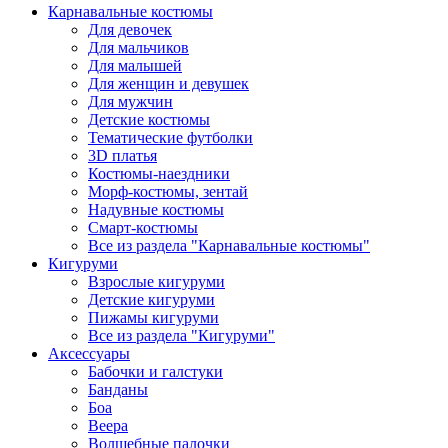
Карнавальные костюмы
Для девочек
Для мальчиков
Для малышей
Для женщин и девушек
Для мужчин
Детские костюмы
Тематические футболки
3D платья
Костюмы-наездники
Морф-костюмы, зентай
Надувные костюмы
Смарт-костюмы
Все из раздела "Карнавальные костюмы"
Кигуруми
Взрослые кигуруми
Детские кигуруми
Пижамы кигуруми
Все из раздела "Кигуруми"
Аксессуары
Бабочки и галстуки
Банданы
Боа
Веера
Волшебные палочки