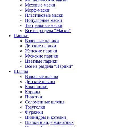
Меховые маски
Морф-маски
Пластиковые маски
Популярные маски
Театральные маски
Все из раздела "Маски"
Парики
Взрослые парики
Детские парики
Женские парики
Мужские парики
Цветные парики
Все из раздела "Парики"
Шляпы
Взрослые шляпы
Детские шляпы
Кокошники
Короны
Пилотки
Соломенные шляпы
Треуголки
Фуражки
Цилиндры и котелки
Шапки в виде животных