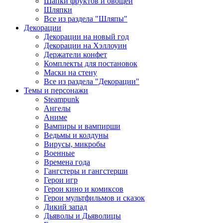
Шапки фруктов и овощей
Шляпки
Все из раздела "Шляпы"
Декорации
Декорации на новый год
Декорации на Хэллоуин
Держатели конфет
Комплекты для постановок
Маски на стену
Все из раздела "Декорации"
Темы и персонажи
Steampunk
Ангелы
Аниме
Вампиры и вампирши
Ведьмы и колдуны
Вирусы, микробы
Военные
Времена года
Гангстеры и гангстерши
Герои игр
Герои кино и комиксов
Герои мультфильмов и сказок
Дикий запад
Дьяволы и Дьяволицы