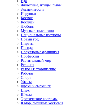
Еда
Животные, птицы, рыбы
Знаменитости
Игрушки
Космос
Косплей
Любовь
Музыкальные стили
Национальные костюмы
Новый год
Пираты
Погода
Популярные франшизы
Профессии
Растительный мир
Религия
Ретро / Исторические
Роботы
Спорт
Ужасы
Фраки и смокинги
Цирк
Школа
Эротические костюмы
Юмор, смешные костюмы