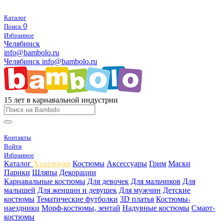
Каталог
0
Поиск
Избранное
Челябинск
info@bambolo.ru
Челябинск
info@bambolo.ru
15 лет в карнавальной индустрии
Контакты
Войти
Избранное
Каталог
Хэлллоуин
Костюмы
Аксессуары
Грим
Маски
Парики
Шляпы
Декорации
Карнавальные костюмы
Для девочек
Для мальчиков
Для
малышей
Для женщин и девушек
Для мужчин
Детские
костюмы
Тематические футболки
3D платья
Костюмы-
наездники
Морф-костюмы, зентай
Надувные костюмы
Смарт-
костюмы