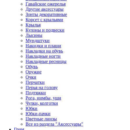
Гавайские ожерелья
Другие аксессуары
Зонты декоративные
Корсет с крыльями
Крылья
Кулоны и подвески
Лысины
Мундштуки
Накидки и плащи
Накладки на обувь
Накладные ногти
Накладные ресницы
Обувь
Оружие
Очки
Перчатки
Перья на голову
Подтяжки
Рога, нимбы, уши
Чулки, колготки
Юбки
Юбки-пачки
Цветные линзы
Все из раздела "Аксессуары"
Грим