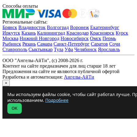
Способы оплаты
Региональные сайты:
Брянск
Владивосток
Волгоград
Воронеж
Екатеринбург
Иркутск
Казань
Калининград
Краснодар
Красноярск
Курск
Москва
Нижний Новгород
Новосибирск
Омск
Пермь
Рыбинск
Рязань
Самара
Санкт-Петербург
Саратов
Сочи
Ставрополь
Сыктывкар
Тула
Уфа
Челябинск
Ярославль
ООО "Ангелы-АйТи", (c) 2008-2026 г.
Контент на сайте предназначен для лиц старше 18 лет
Предложения на сайте не являются публичной офертой
Разработка и автоматизация:
Ангелы-АйТи
×
Мы используем файлы cookie, чтобы сайт работал лучше. Пр
использованием.
Подробнее
OK