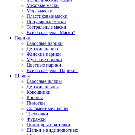
Меховые маски
Морф-маски
Пластиковые маски
Популярные маски
Театральные маски
Все из раздела "Маски"
Парики
Взрослые парики
Детские парики
Женские парики
Мужские парики
Цветные парики
Все из раздела "Парики"
Шляпы
Взрослые шляпы
Детские шляпы
Кокошники
Короны
Пилотки
Соломенные шляпы
Треуголки
Фуражки
Цилиндры и котелки
Шапки в виде животных