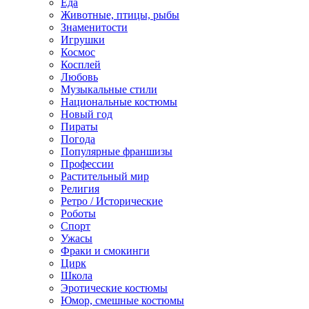
Еда
Животные, птицы, рыбы
Знаменитости
Игрушки
Космос
Косплей
Любовь
Музыкальные стили
Национальные костюмы
Новый год
Пираты
Погода
Популярные франшизы
Профессии
Растительный мир
Религия
Ретро / Исторические
Роботы
Спорт
Ужасы
Фраки и смокинги
Цирк
Школа
Эротические костюмы
Юмор, смешные костюмы