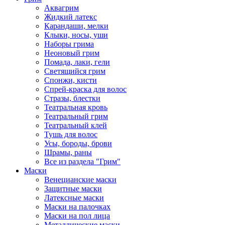
Аквагрим
Жидкий латекс
Карандаши, мелки
Клыки, носы, уши
Наборы грима
Неоновый грим
Помада, лаки, гели
Светящийся грим
Спонжи, кисти
Спрей-краска для волос
Стразы, блестки
Театральная кровь
Театральный грим
Театральный клей
Тушь для волос
Усы, бороды, брови
Шрамы, раны
Все из раздела "Грим"
Маски
Венецианские маски
Защитные маски
Латексные маски
Маски на палочках
Маски на пол лица
Металлические маски