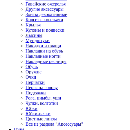
Гавайские ожерелья
Другие аксессуары
Зонты декоративные
Корсет с крыльями
Крылья
Кулоны и подвески
Лысины
Мундштуки
Накидки и плащи
Накладки на обувь
Накладные ногти
Накладные ресницы
Обувь
Оружие
Очки
Перчатки
Перья на голову
Подтяжки
Рога, нимбы, уши
Чулки, колготки
Юбки
Юбки-пачки
Цветные линзы
Все из раздела "Аксессуары"
Грим