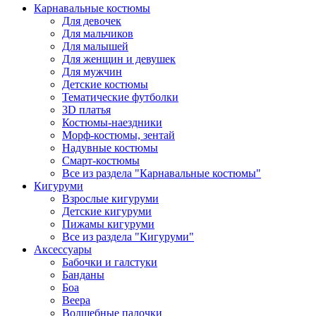
Карнавальные костюмы
Для девочек
Для мальчиков
Для малышей
Для женщин и девушек
Для мужчин
Детские костюмы
Тематические футболки
3D платья
Костюмы-наездники
Морф-костюмы, зентай
Надувные костюмы
Смарт-костюмы
Все из раздела "Карнавальные костюмы"
Кигуруми
Взрослые кигуруми
Детские кигуруми
Пижамы кигуруми
Все из раздела "Кигуруми"
Аксессуары
Бабочки и галстуки
Банданы
Боа
Веера
Волшебные палочки