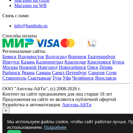
Магазин на Ozon
Магазин на WB
Связь с нами
info@bambolo.ru
Способы оплаты
Региональные сайты:
Брянск
Владивосток
Волгоград
Воронеж
Екатеринбург
Иркутск
Казань
Калининград
Краснодар
Красноярск
Курск
Москва
Нижний Новгород
Новосибирск
Омск
Пермь
Рыбинск
Рязань
Самара
Санкт-Петербург
Саратов
Сочи
Ставрополь
Сыктывкар
Тула
Уфа
Челябинск
Ярославль
ООО "Ангелы-АйТи", (c) 2008-2026 г.
Контент на сайте предназначен для лиц старше 18 лет
Предложения на сайте не являются публичной офертой
Разработка и автоматизация:
Ангелы-АйТи
×
Мы используем файлы cookie, чтобы сайт работал лучше. Пр
использованием.
Подробнее