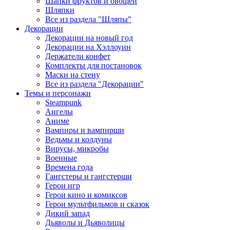
Шапки фруктов и овощей
Шляпки
Все из раздела "Шляпы"
Декорации
Декорации на новый год
Декорации на Хэллоуин
Держатели конфет
Комплекты для постановок
Маски на стену
Все из раздела "Декорации"
Темы и персонажи
Steampunk
Ангелы
Аниме
Вампиры и вампирши
Ведьмы и колдуны
Вирусы, микробы
Военные
Времена года
Гангстеры и гангстерши
Герои игр
Герои кино и комиксов
Герои мультфильмов и сказок
Дикий запад
Дьяволы и Дьяволицы