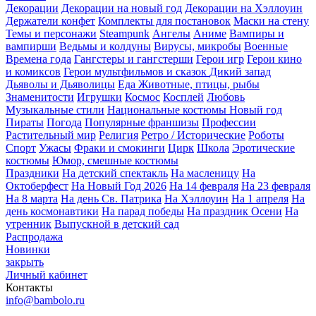
Декорации
Декорации на новый год
Декорации на Хэллоуин
Держатели конфет
Комплекты для постановок
Маски на стену
Темы и персонажи
Steampunk
Ангелы
Аниме
Вампиры и
вампирши
Ведьмы и колдуны
Вирусы, микробы
Военные
Времена года
Гангстеры и гангстерши
Герои игр
Герои кино
и комиксов
Герои мультфильмов и сказок
Дикий запад
Дьяволы и Дьяволицы
Еда
Животные, птицы, рыбы
Знаменитости
Игрушки
Космос
Косплей
Любовь
Музыкальные стили
Национальные костюмы
Новый год
Пираты
Погода
Популярные франшизы
Профессии
Растительный мир
Религия
Ретро / Исторические
Роботы
Спорт
Ужасы
Фраки и смокинги
Цирк
Школа
Эротические
костюмы
Юмор, смешные костюмы
Праздники
На детский спектакль
На масленицу
На
Октоберфест
На Новый Год 2026
На 14 февраля
На 23 февраля
На 8 марта
На день Св. Патрика
На Хэллоуин
На 1 апреля
На
день космонавтики
На парад победы
На праздник Осени
На
утренник
Выпускной в детский сад
Распродажа
Новинки
закрыть
Личный кабинет
Контакты
info@bambolo.ru