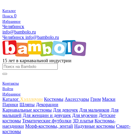
Каталог
0
Поиск
Избранное
Челябинск
info@bambolo.ru
Челябинск
info@bambolo.ru
15 лет в карнавальной индустрии
Контакты
Войти
Избранное
Каталог
Хэлллоуин
Костюмы
Аксессуары
Грим
Маски
Парики
Шляпы
Декорации
Карнавальные костюмы
Для девочек
Для мальчиков
Для
малышей
Для женщин и девушек
Для мужчин
Детские
костюмы
Тематические футболки
3D платья
Костюмы-
наездники
Морф-костюмы, зентай
Надувные костюмы
Смарт-
костюмы