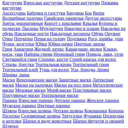
Кигуруми
Взрослые кигуруми
Детские кигуруми
Пижамы
кигуруми
Аксессуары
Бабочки и галстуки
Банданы
Боа
Веера
Волшебные палочки
Гавайские ожерелья
Другие аксессуары
Зонты декоративные
Корсет с крыльями
Крылья
Кулоны и
подвески
Лысины
Мундштуки
Накидки и плащи
Накладки на
обувь
Накладные ногти
Накладные ресницы
Обувь
Оружие
Очки
Перчатки
Перья на голову
Подтяжки
Рога, нимбы, уши
Чулки, колготки
Юбки
Юбки-пачки
Цветные линзы
Грим
Аквагрим
Жидкий латекс
Карандаши, мелки
Клыки,
носы, уши
Наборы грима
Неоновый грим
Помада, лаки, гели
Светящийся грим
Спонжи, кисти
Спрей-краска для волос
Стразы, блестки
Театральная кровь
Театральный грим
Театральный клей
Тушь для волос
Усы, бороды, брови
Шрамы, раны
Маски
Венецианские маски
Защитные маски
Латексные
маски
Маски на палочках
Маски на пол лица
Металлические
маски
Меховые маски
Морф-маски
Пластиковые маски
Популярные маски
Театральные маски
Парики
Взрослые парики
Детские парики
Женские парики
Мужские парики
Цветные парики
Шляпы
Взрослые шляпы
Детские шляпы
Кокошники
Короны
Пилотки
Соломенные шляпы
Треуголки
Фуражки
Цилиндры
и котелки
Шапки в виде животных
Шапки фруктов и овощей
Шляпки