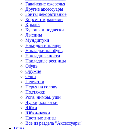
Гавайские ожерелья
Другие аксессуары
Зонты декоративные
Корсет с крыльями
Крылья
Кулоны и подвески
Лысины
Мундштуки
Накидки и плащи
Накладки на обувь
Накладные ногти
Накладные ресницы
Обувь
Оружие
Очки
Перчатки
Перья на голову
Подтяжки
Рога, нимбы, уши
Чулки, колготки
Юбки
Юбки-пачки
Цветные линзы
Все из раздела "Аксессуары"
Грим