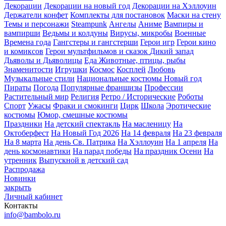
Декорации
Декорации на новый год
Декорации на Хэллоуин
Держатели конфет
Комплекты для постановок
Маски на стену
Темы и персонажи
Steampunk
Ангелы
Аниме
Вампиры и
вампирши
Ведьмы и колдуны
Вирусы, микробы
Военные
Времена года
Гангстеры и гангстерши
Герои игр
Герои кино
и комиксов
Герои мультфильмов и сказок
Дикий запад
Дьяволы и Дьяволицы
Еда
Животные, птицы, рыбы
Знаменитости
Игрушки
Космос
Косплей
Любовь
Музыкальные стили
Национальные костюмы
Новый год
Пираты
Погода
Популярные франшизы
Профессии
Растительный мир
Религия
Ретро / Исторические
Роботы
Спорт
Ужасы
Фраки и смокинги
Цирк
Школа
Эротические
костюмы
Юмор, смешные костюмы
Праздники
На детский спектакль
На масленицу
На
Октоберфест
На Новый Год 2026
На 14 февраля
На 23 февраля
На 8 марта
На день Св. Патрика
На Хэллоуин
На 1 апреля
На
день космонавтики
На парад победы
На праздник Осени
На
утренник
Выпускной в детский сад
Распродажа
Новинки
закрыть
Личный кабинет
Контакты
info@bambolo.ru