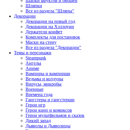
Шапки фруктов и овощей
Шляпки
Все из раздела "Шляпы"
Декорации
Декорации на новый год
Декорации на Хэллоуин
Держатели конфет
Комплекты для постановок
Маски на стену
Все из раздела "Декорации"
Темы и персонажи
Steampunk
Ангелы
Аниме
Вампиры и вампирши
Ведьмы и колдуны
Вирусы, микробы
Военные
Времена года
Гангстеры и гангстерши
Герои игр
Герои кино и комиксов
Герои мультфильмов и сказок
Дикий запад
Дьяволы и Дьяволицы