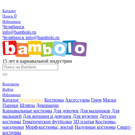
Каталог
0
Поиск
Избранное
Челябинск
info@bambolo.ru
Челябинск
info@bambolo.ru
15 лет в карнавальной индустрии
Контакты
Войти
Избранное
Каталог
Хэлллоуин
Костюмы
Аксессуары
Грим
Маски
Парики
Шляпы
Декорации
Карнавальные костюмы
Для девочек
Для мальчиков
Для
малышей
Для женщин и девушек
Для мужчин
Детские
костюмы
Тематические футболки
3D платья
Костюмы-
наездники
Морф-костюмы, зентай
Надувные костюмы
Смарт-
костюмы