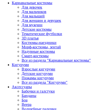
Карнавальные костюмы
Для девочек
Для мальчиков
Для малышей
Для женщин и девушек
Для мужчин
Детские костюмы
Тематические футболки
3D платья
Костюмы-наездники
Морф-костюмы, зентай
Надувные костюмы
Смарт-костюмы
Все из раздела "Карнавальные костюмы"
Кигуруми
Взрослые кигуруми
Детские кигуруми
Пижамы кигуруми
Все из раздела "Кигуруми"
Аксессуары
Бабочки и галстуки
Банданы
Боа
Веера
Волшебные палочки