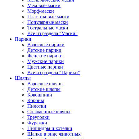
Меховые маски
Морф-маски
Пластиковые маски
Популярные маски
Театральные маски
Все из раздела "Маски"
Парики
Взрослые парики
Детские парики
Женские парики
Мужские парики
Цветные парики
Все из раздела "Парики"
Шляпы
Взрослые шляпы
Детские шляпы
Кокошники
Короны
Пилотки
Соломенные шляпы
Треуголки
Фуражки
Цилиндры и котелки
Шапки в виде животных