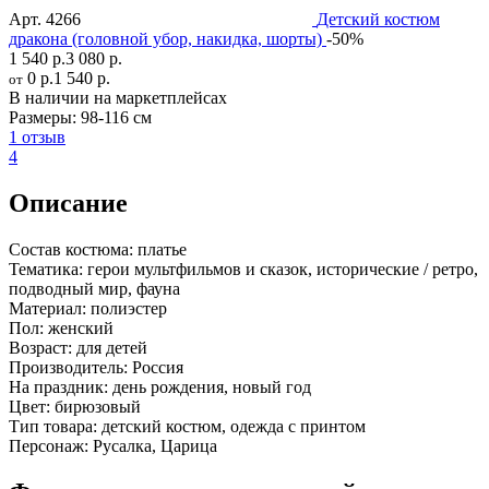
Арт.
4266
Детский костюм
дракона (головной убор, накидка, шорты)
-50%
1 540 р.
3 080 р.
0 р.
1 540 р.
от
В наличии на маркетплейсах
Размеры:
98-116 см
1 отзыв
4
Описание
Состав костюма:
платье
Тематика:
герои мультфильмов и сказок, исторические / ретро,
подводный мир, фауна
Материал:
полиэстер
Пол:
женский
Возраст:
для детей
Производитель:
Россия
На праздник:
день рождения, новый год
Цвет:
бирюзовый
Тип товара:
детский костюм, одежда с принтом
Персонаж:
Русалка, Царица