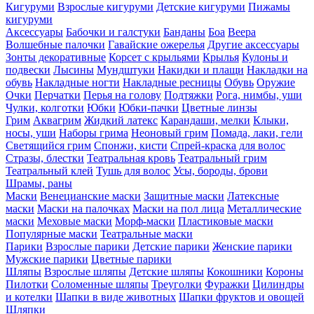
Кигуруми
Взрослые кигуруми
Детские кигуруми
Пижамы
кигуруми
Аксессуары
Бабочки и галстуки
Банданы
Боа
Веера
Волшебные палочки
Гавайские ожерелья
Другие аксессуары
Зонты декоративные
Корсет с крыльями
Крылья
Кулоны и
подвески
Лысины
Мундштуки
Накидки и плащи
Накладки на
обувь
Накладные ногти
Накладные ресницы
Обувь
Оружие
Очки
Перчатки
Перья на голову
Подтяжки
Рога, нимбы, уши
Чулки, колготки
Юбки
Юбки-пачки
Цветные линзы
Грим
Аквагрим
Жидкий латекс
Карандаши, мелки
Клыки,
носы, уши
Наборы грима
Неоновый грим
Помада, лаки, гели
Светящийся грим
Спонжи, кисти
Спрей-краска для волос
Стразы, блестки
Театральная кровь
Театральный грим
Театральный клей
Тушь для волос
Усы, бороды, брови
Шрамы, раны
Маски
Венецианские маски
Защитные маски
Латексные
маски
Маски на палочках
Маски на пол лица
Металлические
маски
Меховые маски
Морф-маски
Пластиковые маски
Популярные маски
Театральные маски
Парики
Взрослые парики
Детские парики
Женские парики
Мужские парики
Цветные парики
Шляпы
Взрослые шляпы
Детские шляпы
Кокошники
Короны
Пилотки
Соломенные шляпы
Треуголки
Фуражки
Цилиндры
и котелки
Шапки в виде животных
Шапки фруктов и овощей
Шляпки