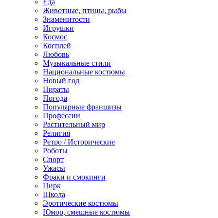
Еда
Животные, птицы, рыбы
Знаменитости
Игрушки
Космос
Косплей
Любовь
Музыкальные стили
Национальные костюмы
Новый год
Пираты
Погода
Популярные франшизы
Профессии
Растительный мир
Религия
Ретро / Исторические
Роботы
Спорт
Ужасы
Фраки и смокинги
Цирк
Школа
Эротические костюмы
Юмор, смешные костюмы