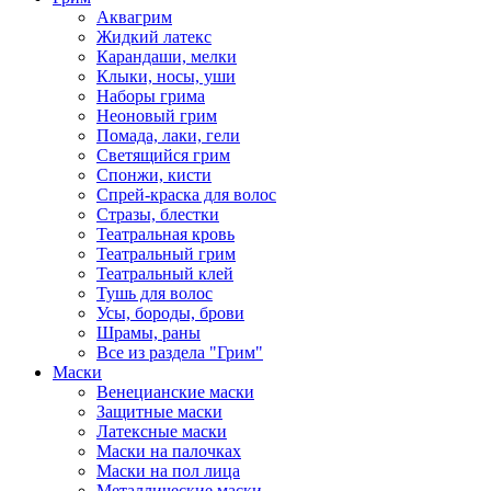
Аквагрим
Жидкий латекс
Карандаши, мелки
Клыки, носы, уши
Наборы грима
Неоновый грим
Помада, лаки, гели
Светящийся грим
Спонжи, кисти
Спрей-краска для волос
Стразы, блестки
Театральная кровь
Театральный грим
Театральный клей
Тушь для волос
Усы, бороды, брови
Шрамы, раны
Все из раздела "Грим"
Маски
Венецианские маски
Защитные маски
Латексные маски
Маски на палочках
Маски на пол лица
Металлические маски