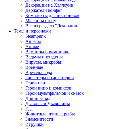
Декорации на Хэллоуин
Держатели конфет
Комплекты для постановок
Маски на стену
Все из раздела "Декорации"
Темы и персонажи
Steampunk
Ангелы
Аниме
Вампиры и вампирши
Ведьмы и колдуны
Вирусы, микробы
Военные
Времена года
Гангстеры и гангстерши
Герои игр
Герои кино и комиксов
Герои мультфильмов и сказок
Дикий запад
Дьяволы и Дьяволицы
Еда
Животные, птицы, рыбы
Знаменитости
Игрушки