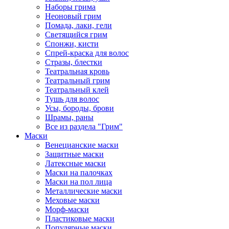
Наборы грима
Неоновый грим
Помада, лаки, гели
Светящийся грим
Спонжи, кисти
Спрей-краска для волос
Стразы, блестки
Театральная кровь
Театральный грим
Театральный клей
Тушь для волос
Усы, бороды, брови
Шрамы, раны
Все из раздела "Грим"
Маски
Венецианские маски
Защитные маски
Латексные маски
Маски на палочках
Маски на пол лица
Металлические маски
Меховые маски
Морф-маски
Пластиковые маски
Популярные маски