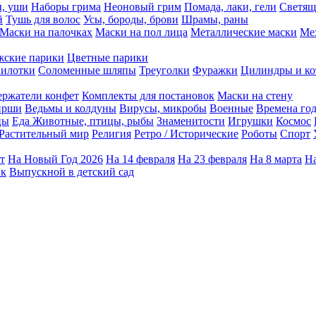
ы, уши
Наборы грима
Неоновый грим
Помада, лаки, гели
Светящ
й
Тушь для волос
Усы, бороды, брови
Шрамы, раны
Маски на палочках
Маски на пол лица
Металлические маски
Ме
ские парики
Цветные парики
илотки
Соломенные шляпы
Треуголки
Фуражки
Цилиндры и ко
ержатели конфет
Комплекты для постановок
Маски на стену
ирши
Ведьмы и колдуны
Вирусы, микробы
Военные
Времена го
цы
Еда
Животные, птицы, рыбы
Знаменитости
Игрушки
Космос
Растительный мир
Религия
Ретро / Исторические
Роботы
Спорт
т
На Новый Год 2026
На 14 февраля
На 23 февраля
На 8 марта
На
ик
Выпускной в детский сад