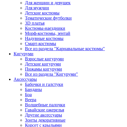
Для женщин и девушек
Для мужчин
Детские костюмы
Тематические футболки
3D платья
Костюмы-наездники
Морф-костюмы, зентай
Надувные костюмы
Смарт-костюмы
Все из раздела "Карнавальные костюмы"
Кигуруми
Взрослые кигуруми
Детские кигуруми
Пижамы кигуруми
Все из раздела "Кигуруми"
Аксессуары
Бабочки и галстуки
Банданы
Боа
Веера
Волшебные палочки
Гавайские ожерелья
Другие аксессуары
Зонты декоративные
Корсет с крыльями