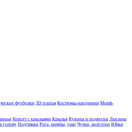
ческие футболки
3D платья
Костюмы-наездники
Морф-
ивные
Корсет с крыльями
Крылья
Кулоны и подвески
Лысины
а голову
Подтяжки
Рога, нимбы, уши
Чулки, колготки
Юбки