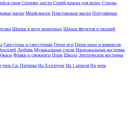
ийся грим
Спонжи, кисти
Спрей-краска для волос
Стразы,
ховые маски
Морф-маски
Пластиковые маски
Популярные
телки
Шапки в виде животных
Шапки фруктов и овощей
да
Гангстеры и гангстерши
Герои игр
Герои кино и комиксов
Косплей
Любовь
Музыкальные стили
Национальные костюмы
Ужасы
Фраки и смокинги
Цирк
Школа
Эротические костюмы
 день Св. Патрика
На Хэллоуин
На 1 апреля
На день