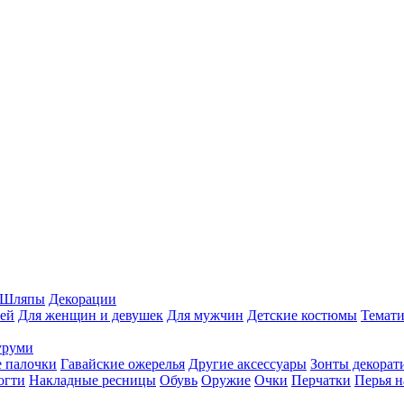
Шляпы
Декорации
ей
Для женщин и девушек
Для мужчин
Детские костюмы
Темати
уруми
 палочки
Гавайские ожерелья
Другие аксессуары
Зонты декорат
огти
Накладные ресницы
Обувь
Оружие
Очки
Перчатки
Перья н