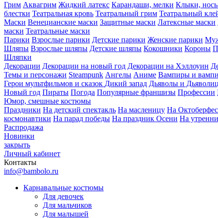
Грим
Аквагрим
Жидкий латекс
Карандаши, мелки
Клыки, нос
блестки
Театральная кровь
Театральный грим
Театральный кле
Маски
Венецианские маски
Защитные маски
Латексные маски
маски
Театральные маски
Парики
Взрослые парики
Детские парики
Женские парики
Муж
Шляпы
Взрослые шляпы
Детские шляпы
Кокошники
Короны
П
Шляпки
Декорации
Декорации на новый год
Декорации на Хэллоуин
Д
Темы и персонажи
Steampunk
Ангелы
Аниме
Вампиры и вамп
Герои мультфильмов и сказок
Дикий запад
Дьяволы и Дьяволи
Новый год
Пираты
Погода
Популярные франшизы
Профессии
Юмор, смешные костюмы
Праздники
На детский спектакль
На масленицу
На Октоберфес
космонавтики
На парад победы
На праздник Осени
На утренн
Распродажа
Новинки
закрыть
Личный кабинет
Контакты
info@bambolo.ru
Карнавальные костюмы
Для девочек
Для мальчиков
Для малышей