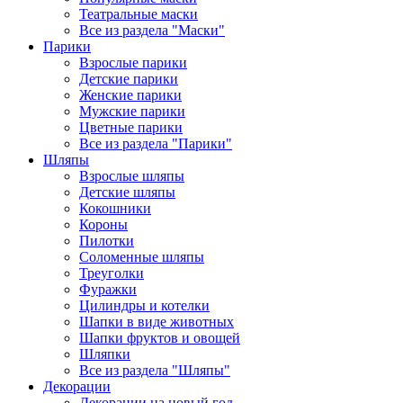
Театральные маски
Все из раздела "Маски"
Парики
Взрослые парики
Детские парики
Женские парики
Мужские парики
Цветные парики
Все из раздела "Парики"
Шляпы
Взрослые шляпы
Детские шляпы
Кокошники
Короны
Пилотки
Соломенные шляпы
Треуголки
Фуражки
Цилиндры и котелки
Шапки в виде животных
Шапки фруктов и овощей
Шляпки
Все из раздела "Шляпы"
Декорации
Декорации на новый год