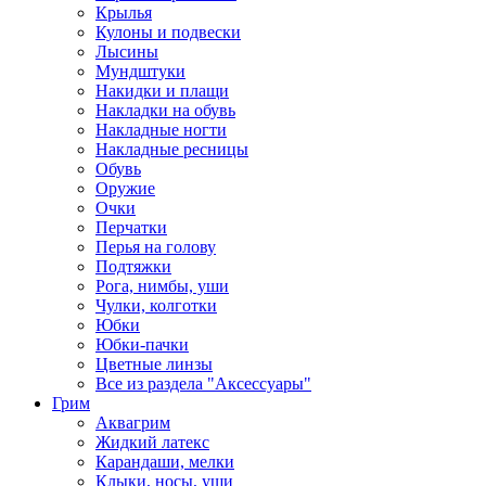
Крылья
Кулоны и подвески
Лысины
Мундштуки
Накидки и плащи
Накладки на обувь
Накладные ногти
Накладные ресницы
Обувь
Оружие
Очки
Перчатки
Перья на голову
Подтяжки
Рога, нимбы, уши
Чулки, колготки
Юбки
Юбки-пачки
Цветные линзы
Все из раздела "Аксессуары"
Грим
Аквагрим
Жидкий латекс
Карандаши, мелки
Клыки, носы, уши