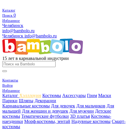
Каталог
0
Поиск
Избранное
Челябинск
info@bambolo.ru
Челябинск
info@bambolo.ru
15 лет в карнавальной индустрии
Контакты
Войти
Избранное
Каталог
Хэлллоуин
Костюмы
Аксессуары
Грим
Маски
Парики
Шляпы
Декорации
Карнавальные костюмы
Для девочек
Для мальчиков
Для
малышей
Для женщин и девушек
Для мужчин
Детские
костюмы
Тематические футболки
3D платья
Костюмы-
наездники
Морф-костюмы, зентай
Надувные костюмы
Смарт-
костюмы