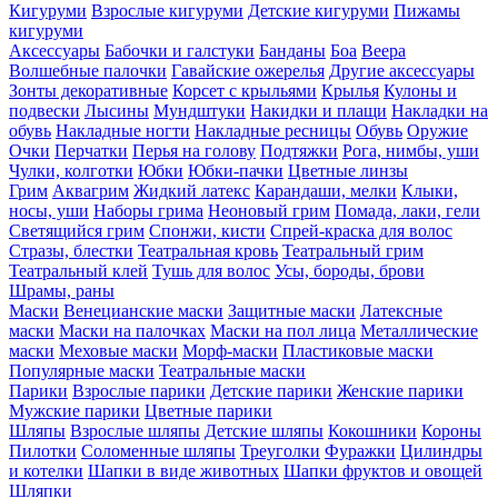
Кигуруми
Взрослые кигуруми
Детские кигуруми
Пижамы
кигуруми
Аксессуары
Бабочки и галстуки
Банданы
Боа
Веера
Волшебные палочки
Гавайские ожерелья
Другие аксессуары
Зонты декоративные
Корсет с крыльями
Крылья
Кулоны и
подвески
Лысины
Мундштуки
Накидки и плащи
Накладки на
обувь
Накладные ногти
Накладные ресницы
Обувь
Оружие
Очки
Перчатки
Перья на голову
Подтяжки
Рога, нимбы, уши
Чулки, колготки
Юбки
Юбки-пачки
Цветные линзы
Грим
Аквагрим
Жидкий латекс
Карандаши, мелки
Клыки,
носы, уши
Наборы грима
Неоновый грим
Помада, лаки, гели
Светящийся грим
Спонжи, кисти
Спрей-краска для волос
Стразы, блестки
Театральная кровь
Театральный грим
Театральный клей
Тушь для волос
Усы, бороды, брови
Шрамы, раны
Маски
Венецианские маски
Защитные маски
Латексные
маски
Маски на палочках
Маски на пол лица
Металлические
маски
Меховые маски
Морф-маски
Пластиковые маски
Популярные маски
Театральные маски
Парики
Взрослые парики
Детские парики
Женские парики
Мужские парики
Цветные парики
Шляпы
Взрослые шляпы
Детские шляпы
Кокошники
Короны
Пилотки
Соломенные шляпы
Треуголки
Фуражки
Цилиндры
и котелки
Шапки в виде животных
Шапки фруктов и овощей
Шляпки