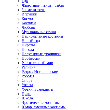
Еда
Животные, птицы, рыбы
Знаменитости
Игрушки
Космос
Косплей
Любовь
Музыкальные стили
Национальные костюмы
Новый год
Пираты
Погода
Популярные франшизы
Профессии
Растительный мир
Религия
Ретро / Исторические
Роботы
Спорт
Ужасы
Фраки и смокинги
Цирк
Школа
Эротические костюмы
Юмор, смешные костюмы