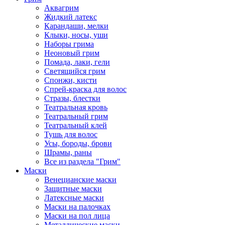
Аквагрим
Жидкий латекс
Карандаши, мелки
Клыки, носы, уши
Наборы грима
Неоновый грим
Помада, лаки, гели
Светящийся грим
Спонжи, кисти
Спрей-краска для волос
Стразы, блестки
Театральная кровь
Театральный грим
Театральный клей
Тушь для волос
Усы, бороды, брови
Шрамы, раны
Все из раздела "Грим"
Маски
Венецианские маски
Защитные маски
Латексные маски
Маски на палочках
Маски на пол лица
Металлические маски