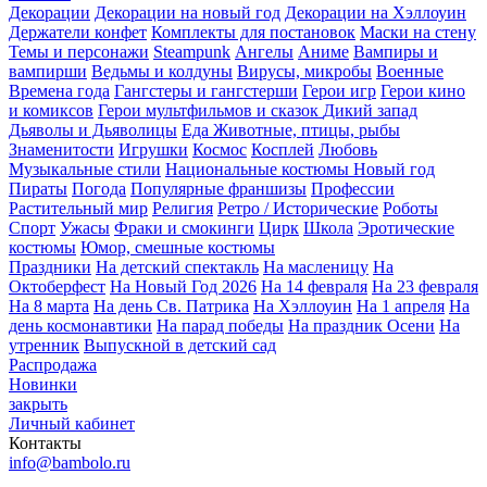
Декорации
Декорации на новый год
Декорации на Хэллоуин
Держатели конфет
Комплекты для постановок
Маски на стену
Темы и персонажи
Steampunk
Ангелы
Аниме
Вампиры и
вампирши
Ведьмы и колдуны
Вирусы, микробы
Военные
Времена года
Гангстеры и гангстерши
Герои игр
Герои кино
и комиксов
Герои мультфильмов и сказок
Дикий запад
Дьяволы и Дьяволицы
Еда
Животные, птицы, рыбы
Знаменитости
Игрушки
Космос
Косплей
Любовь
Музыкальные стили
Национальные костюмы
Новый год
Пираты
Погода
Популярные франшизы
Профессии
Растительный мир
Религия
Ретро / Исторические
Роботы
Спорт
Ужасы
Фраки и смокинги
Цирк
Школа
Эротические
костюмы
Юмор, смешные костюмы
Праздники
На детский спектакль
На масленицу
На
Октоберфест
На Новый Год 2026
На 14 февраля
На 23 февраля
На 8 марта
На день Св. Патрика
На Хэллоуин
На 1 апреля
На
день космонавтики
На парад победы
На праздник Осени
На
утренник
Выпускной в детский сад
Распродажа
Новинки
закрыть
Личный кабинет
Контакты
info@bambolo.ru