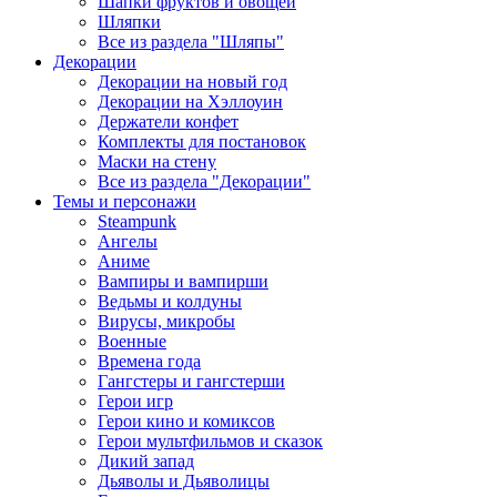
Шапки фруктов и овощей
Шляпки
Все из раздела "Шляпы"
Декорации
Декорации на новый год
Декорации на Хэллоуин
Держатели конфет
Комплекты для постановок
Маски на стену
Все из раздела "Декорации"
Темы и персонажи
Steampunk
Ангелы
Аниме
Вампиры и вампирши
Ведьмы и колдуны
Вирусы, микробы
Военные
Времена года
Гангстеры и гангстерши
Герои игр
Герои кино и комиксов
Герои мультфильмов и сказок
Дикий запад
Дьяволы и Дьяволицы