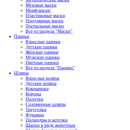
Меховые маски
Морф-маски
Пластиковые маски
Популярные маски
Театральные маски
Все из раздела "Маски"
Парики
Взрослые парики
Детские парики
Женские парики
Мужские парики
Цветные парики
Все из раздела "Парики"
Шляпы
Взрослые шляпы
Детские шляпы
Кокошники
Короны
Пилотки
Соломенные шляпы
Треуголки
Фуражки
Цилиндры и котелки
Шапки в виде животных