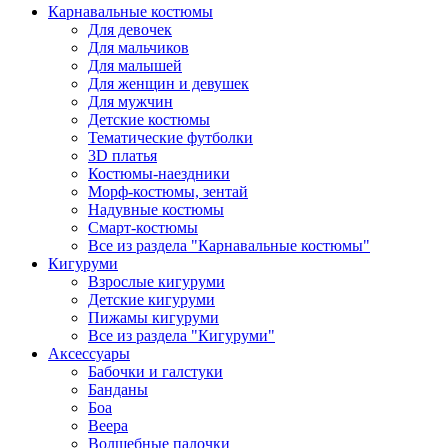
Карнавальные костюмы
Для девочек
Для мальчиков
Для малышей
Для женщин и девушек
Для мужчин
Детские костюмы
Тематические футболки
3D платья
Костюмы-наездники
Морф-костюмы, зентай
Надувные костюмы
Смарт-костюмы
Все из раздела "Карнавальные костюмы"
Кигуруми
Взрослые кигуруми
Детские кигуруми
Пижамы кигуруми
Все из раздела "Кигуруми"
Аксессуары
Бабочки и галстуки
Банданы
Боа
Веера
Волшебные палочки