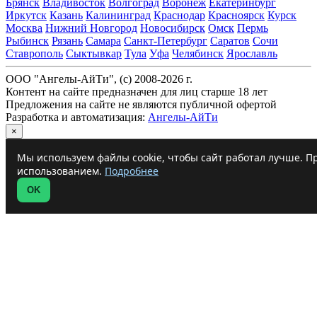
Брянск
Владивосток
Волгоград
Воронеж
Екатеринбург
Иркутск
Казань
Калининград
Краснодар
Красноярск
Курск
Москва
Нижний Новгород
Новосибирск
Омск
Пермь
Рыбинск
Рязань
Самара
Санкт-Петербург
Саратов
Сочи
Ставрополь
Сыктывкар
Тула
Уфа
Челябинск
Ярославль
ООО "Ангелы-АйТи", (c) 2008-2026 г.
Контент на сайте предназначен для лиц старше 18 лет
Предложения на сайте не являются публичной офертой
Разработка и автоматизация:
Ангелы-АйТи
×
Мы используем файлы cookie, чтобы сайт работал лучше. Пр
использованием.
Подробнее
OK