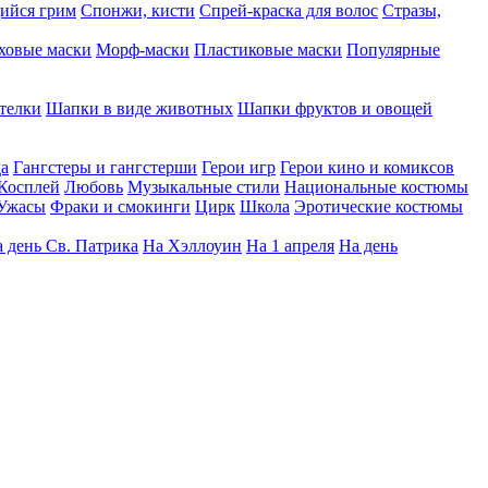
ийся грим
Спонжи, кисти
Спрей-краска для волос
Стразы,
ховые маски
Морф-маски
Пластиковые маски
Популярные
телки
Шапки в виде животных
Шапки фруктов и овощей
да
Гангстеры и гангстерши
Герои игр
Герои кино и комиксов
Косплей
Любовь
Музыкальные стили
Национальные костюмы
Ужасы
Фраки и смокинги
Цирк
Школа
Эротические костюмы
 день Св. Патрика
На Хэллоуин
На 1 апреля
На день