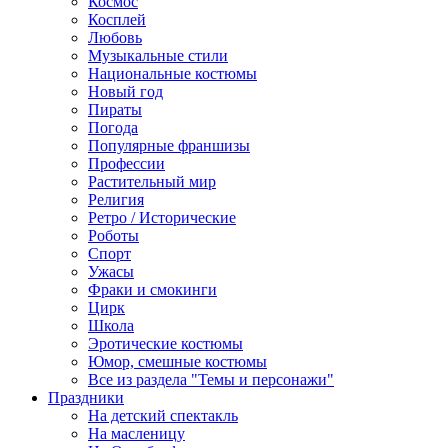
Космос
Косплей
Любовь
Музыкальные стили
Национальные костюмы
Новый год
Пираты
Погода
Популярные франшизы
Профессии
Растительный мир
Религия
Ретро / Исторические
Роботы
Спорт
Ужасы
Фраки и смокинги
Цирк
Школа
Эротические костюмы
Юмор, смешные костюмы
Все из раздела "Темы и персонажи"
Праздники
На детский спектакль
На масленицу